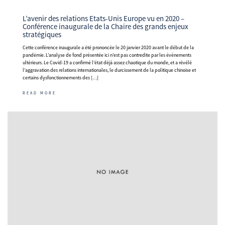
L’avenir des relations Etats-Unis Europe vu en 2020 –
Conférence inaugurale de la Chaire des grands enjeux
stratégiques
Cette conférence inaugurale a été prononcée le 20 janvier 2020 avant le début de la
pandémie. L’analyse de fond présentée ici n’est pas contredite par les évènements
ultérieurs. Le Covid-19 a confirmé l’état déjà assez chaotique du monde, et a révélé
l’aggravation des relations internationales, le durcissement de la politique chinoise et
certains dysfonctionnements des […]
READ MORE