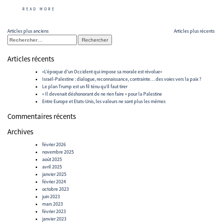
READ MORE
Navigation
Articles plus anciens
Articles plus récents
Rechercher :
des
articles
Articles récents
«L’époque d’un Occident qui impose sa morale est révolue»
Israël-Palestine : dialogue, reconnaissance, contrainte… des voies vers la paix ?
Le plan Trump est un fil ténu qu’il faut tirer
« Il devenait déshonorant de ne rien faire » pour la Palestine
Entre Europe et Etats-Unis, les valeurs ne sont plus les mêmes
Commentaires récents
Archives
février 2026
novembre 2025
août 2025
avril 2025
janvier 2025
février 2024
octobre 2023
juin 2023
mars 2023
février 2023
janvier 2023