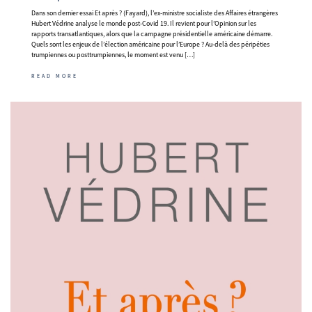
Dans son dernier essai Et après ? (Fayard), l’ex-ministre socialiste des Affaires étrangères
Hubert Védrine analyse le monde post-Covid 19. Il revient pour l’Opinion sur les
rapports transatlantiques, alors que la campagne présidentielle américaine démarre.
Quels sont les enjeux de l’élection américaine pour l’Europe ? Au-delà des péripéties
trumpiennes ou posttrumpiennes, le moment est venu […]
READ MORE