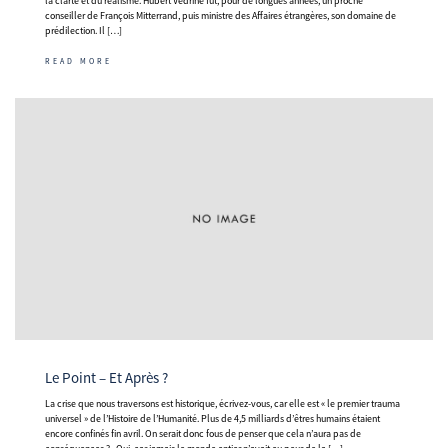
la clarté et du réalisme. Hubert Védrine fut, pour de longues années, un proche
conseiller de François Mitterrand, puis ministre des Affaires étrangères, son domaine de
prédilection. Il […]
READ MORE
Le Point – Et Après ?
La crise que nous traversons est historique, écrivez-vous, car elle est « le premier trauma
universel » de l’Histoire de l’Humanité. Plus de 4,5 milliards d’êtres humains étaient
encore confinés fin avril. On serait donc fous de penser que cela n’aura pas de