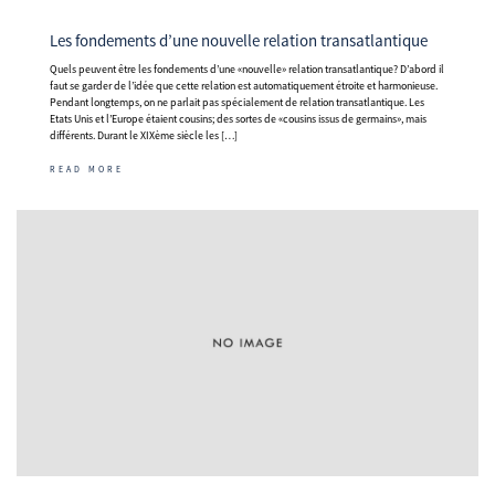
Les fondements d’une nouvelle relation transatlantique
Quels peuvent être les fondements d’une «nouvelle» relation transatlantique? D’abord il
faut se garder de l’idée que cette relation est automatiquement étroite et harmonieuse.
Pendant longtemps, on ne parlait pas spécialement de relation transatlantique. Les
Etats Unis et l’Europe étaient cousins; des sortes de «cousins issus de germains», mais
différents. Durant le XIXème siècle les […]
READ MORE