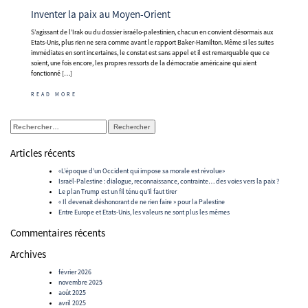
Inventer la paix au Moyen-Orient
S’agissant de l’Irak ou du dossier israélo-palestinien, chacun en convient désormais aux
Etats-Unis, plus rien ne sera comme avant le rapport Baker-Hamilton. Même si les suites
immédiates en sont incertaines, le constat est sans appel et il est remarquable que ce
soient, une fois encore, les propres ressorts de la démocratie américaine qui aient
fonctionné […]
READ MORE
Rechercher :
Articles récents
«L’époque d’un Occident qui impose sa morale est révolue»
Israël-Palestine : dialogue, reconnaissance, contrainte… des voies vers la paix ?
Le plan Trump est un fil ténu qu’il faut tirer
« Il devenait déshonorant de ne rien faire » pour la Palestine
Entre Europe et Etats-Unis, les valeurs ne sont plus les mêmes
Commentaires récents
Archives
février 2026
novembre 2025
août 2025
avril 2025