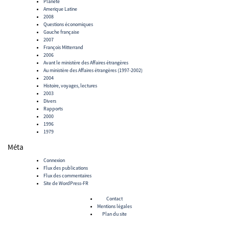
Planète
Amerique Latine
2008
Questions économiques
Gauche française
2007
François Mitterrand
2006
Avant le ministère des Affaires étrangères
Au ministère des Affaires étrangères (1997-2002)
2004
Histoire, voyages, lectures
2003
Divers
Rapports
2000
1996
1979
Méta
Connexion
Flux des publications
Flux des commentaires
Site de WordPress-FR
Contact
Mentions légales
Plan du site