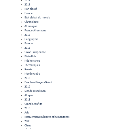
2022
2017
Non classé
France
Etat global du monde
Chronologie
Allemagne
France-Allemagne
2016
Géographie
Europe
2015
Union Européenne
Etats-Unis
Méditerranée
Thématiques
Russie
Monde Arabe
2013
Proche et Moyen-Orient
2012
Monde musulman
Afrique
2011
Grands conflits
2010
Asie
Interventions militaires et humanitaires
2009
Chine