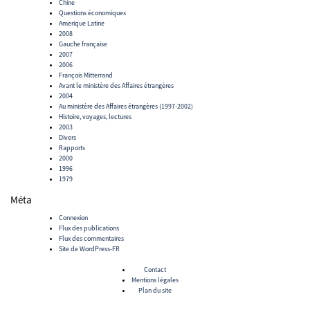
Chine
Questions économiques
Amerique Latine
2008
Gauche française
2007
2006
François Mitterrand
Avant le ministère des Affaires étrangères
2004
Au ministère des Affaires étrangères (1997-2002)
Histoire, voyages, lectures
2003
Divers
Rapports
2000
1996
1979
Méta
Connexion
Flux des publications
Flux des commentaires
Site de WordPress-FR
Contact
Mentions légales
Plan du site