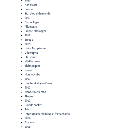
2025
Non classé
France
Etat global du monde
2017
Chronologie
Allemagne
France-Allemagne
2016
Europe
2015
Union Européenne
Géographie
Etats-Unis
Méditerranée
Thématiques
Russie
Monde Arabe
2013
Proche et Moyen-Orient
2012
Monde musulman
Afrique
2011
Grands conflits
Asie
Interventions militaires et humanitaires
2010
Planète
2009