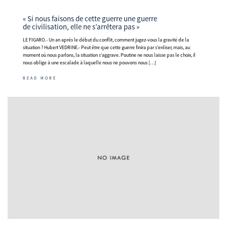
« Si nous faisons de cette guerre une guerre
de civilisation, elle ne s’arrêtera pas »
LE FIGARO.- Un an après le début du conflit, comment jugez-vous la gravité de la
situation ? Hubert VEDRINE.- Peut être que cette guerre finira par s’enliser, mais, au
moment où nous parlons, la situation s’aggrave. Poutine ne nous laisse pas le choix, il
nous oblige à une escalade à laquelle nous ne pouvons nous […]
READ MORE