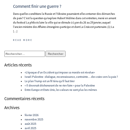
Comment finir une guerre ?
Dans quelles conditions la Russie et l’Ukraine pourraient-elles entamer des démarches
de paix ? C’est la question qu’explore Hubert Védrine dans cet entretien, mené en amont
du festival La philo éclaire la ville qui se déroule à Lyon du 26 au 29 janvier, auquel
l’ancien ministre des Affaires étrangères participe et dont La Croix est partenaire. (1) La
[…]
READ MORE
Rechercher :
Articles récents
«L’époque d’un Occident qui impose sa morale est révolue»
Israël-Palestine : dialogue, reconnaissance, contrainte… des voies vers la paix ?
Le plan Trump est un fil ténu qu’il faut tirer
« Il devenait déshonorant de ne rien faire » pour la Palestine
Entre Europe et Etats-Unis, les valeurs ne sont plus les mêmes
Commentaires récents
Archives
février 2026
novembre 2025
août 2025
avril 2025