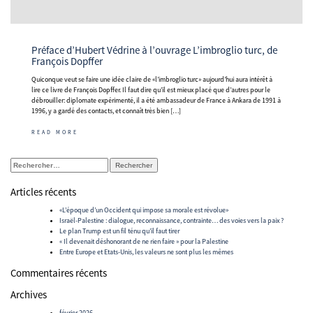
Préface d’Hubert Védrine à l’ouvrage L’imbroglio turc, de
François Dopffer
Quiconque veut se faire une idée claire de «l’imbroglio turc» aujourd’hui aura intérêt à
lire ce livre de François Dopffer. Il faut dire qu’il est mieux placé que d’autres pour le
débrouiller: diplomate expérimenté, il a été ambassadeur de France à Ankara de 1991 à
1996, y a gardé des contacts, et connaît très bien […]
READ MORE
Rechercher :
Articles récents
«L’époque d’un Occident qui impose sa morale est révolue»
Israël-Palestine : dialogue, reconnaissance, contrainte… des voies vers la paix ?
Le plan Trump est un fil ténu qu’il faut tirer
« Il devenait déshonorant de ne rien faire » pour la Palestine
Entre Europe et Etats-Unis, les valeurs ne sont plus les mêmes
Commentaires récents
Archives
février 2026