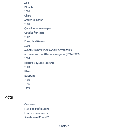
Asie
Planète
2009
Chine
Amerique Latine
2008
Questions économiques
Gauche française
2007
François Mitterrand
2006
Avant le ministère des Affaires étrangères
Au ministère des Affaires étrangères (1997-2002)
2004
Histoire, voyages, lectures
2003
Divers
Rapports
2000
1996
1979
Méta
Connexion
Flux des publications
Flux des commentaires
Site de WordPress-FR
Contact