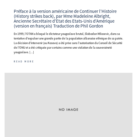
Préface à la version américaine de Continuer l’Histoire
(History strikes back), par Mme Madeleine Albright,
Ancienne Secrétaire d’Etat des Etats-Unis d’Amérique
(version en français) Traduction de Phil Gordon
En 1999, l’OTAN a bloqué le dictateur yougoslave brutal, Slobodan Milosevic, dans sa
tentative d’expulser une grande partie de la population albanaise ethnique de sa patrie.
La décision d’intervenir (au Kosovo) a été prise sans l’autorisation du Conseil de Sécurité
de l’ONU et a été critiquée par certains comme une violation de la souveraineté
yougoslave. […]
READ MORE