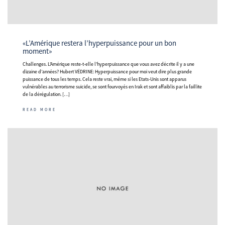
«L’Amérique restera l’hyperpuissance pour un bon
moment»
Challenges. L’Amérique reste-t-elle l’hyperpuissance que vous avez décrite il y a une
dizaine d’années? Hubert VÉDRINE: Hyperpuissance pour moi veut dire plus grande
puissance de tous les temps. Cela reste vrai, même si les Etats-Unis sont apparus
vulnérables au terrorisme suicide, se sont fourvoyés en Irak et sont affaiblis par la faillite
de la dérégulation. […]
READ MORE