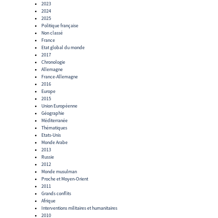
2023
2024
2025
Politique française
Non classé
France
Etat global du monde
2017
Chronologie
Allemagne
France-Allemagne
2016
Europe
2015
Union Européenne
Géographie
Méditerranée
Thématiques
Etats-Unis
Monde Arabe
2013
Russie
2012
Monde musulman
Proche et Moyen-Orient
2011
Grands conflits
Afrique
Interventions militaires et humanitaires
2010