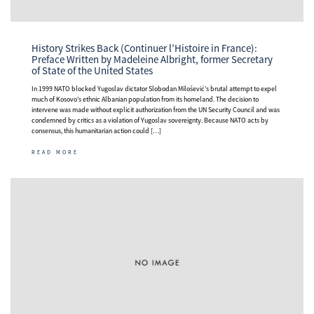
History Strikes Back (Continuer l’Histoire in France):
Preface Written by Madeleine Albright, former Secretary
of State of the United States
In 1999 NATO blocked Yugoslav dictator Slobodan Milošević’s brutal attempt to expel
much of Kosovo’s ethnic Albanian population from its homeland. The decision to
intervene was made without explicit authorization from the UN Security Council and was
condemned by critics as a violation of Yugoslav sovereignty. Because NATO acts by
consensus, this humanitarian action could […]
READ MORE