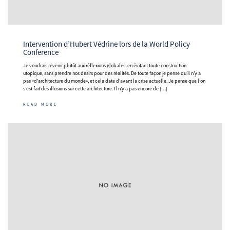
Intervention d’Hubert Védrine lors de la World Policy
Conference
Je voudrais revenir plutôt aux réflexions globales, en évitant toute construction
utopique, sans prendre nos désirs pour des réalités. De toute façon je pense qu’il n’y a
pas «d’architecture du monde», et cela date d’avant la crise actuelle. Je pense que l’on
s’est fait des illusions sur cette architecture. Il n’y a pas encore de […]
READ MORE