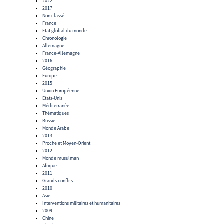
2022
2017
Non classé
France
Etat global du monde
Chronologie
Allemagne
France-Allemagne
2016
Géographie
Europe
2015
Union Européenne
Etats-Unis
Méditerranée
Thématiques
Russie
Monde Arabe
2013
Proche et Moyen-Orient
2012
Monde musulman
Afrique
2011
Grands conflits
2010
Asie
Interventions militaires et humanitaires
2009
Chine