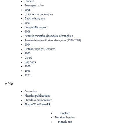
Planète
Amerique Latine
2008
Questions économiques
Gauche française
2007
François Mitterrand
2006
Avant le ministère des Affaires étrangères
Au ministère des Affaires étrangères (1997-2002)
2004
Histoire, voyages, lectures
2003
Divers
Rapports
2000
1996
1979
Méta
Connexion
Flux des publications
Flux des commentaires
Site de WordPress-FR
Contact
Mentions légales
Plan du site