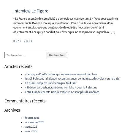
Interview Le Figaro
« La France accusée de complicité de génocide, c’est révoltant ! » Vous vous exprimez
rarement sur le Rwanda. Pourquoi maintenant ? Parce que le 25è anniversaire d’un
événement aussi atroce que ce génocide devrait être l’occasion de réfléchir
objectivement à ce qui y a conduit pour éviter qu’il ne se reproduise un jour là ou […]
READ MORE
Rechercher :
Articles récents
«L’époque d’un Occident qui impose sa morale est révolue»
Israël-Palestine : dialogue, reconnaissance, contrainte… des voies vers la paix ?
Le plan Trump est un fil ténu qu’il faut tirer
« Il devenait déshonorant de ne rien faire » pour la Palestine
Entre Europe et Etats-Unis, les valeurs ne sont plus les mêmes
Commentaires récents
Archives
février 2026
novembre 2025
août 2025
avril 2025