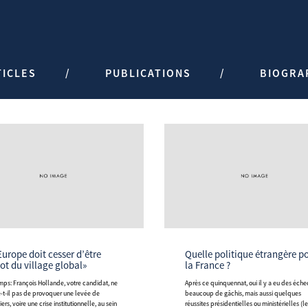
TICLES
PUBLICATIONS
BIOGRA
’Europe doit cesser d’être
Quelle politique étrangère pour
iot du village global»
la France ?
Après ce quinquennat, oui il y a eu des échecs, et
e-t-il pas de provoquer une levée de
beaucoup de gâchis, mais aussi quelques
ers, voire une crise institutionnelle, au sein
réussites présidentielles ou ministérielles (l