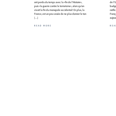
ont perdu du temps avec la «fin de l’Histoire»,
de l’
puis «la guerre contre le terrorisme», alors qu’on
budgé
vivait la fin du monopole occidental! En plus, la
ratif
France, est un peu vexée de ne plus donner le ton
Franç
[…]
aujour
READ MORE
REA