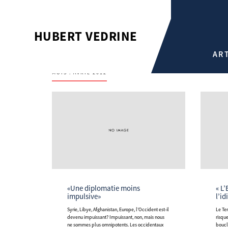
HUBERT VEDRINE
AR
MOIS :
AVRIL 2012
«Une diplomatie moins
« L
impulsive»
l’id
Syrie, Libye, Afghanistan, Europe, l’Occident est-il
Le Temps: François Hollande, votre candidat, ne
devenu impuissant? Impuissant, non, mais nous
risqu
ne sommes plus omnipotents. Les occidentaux
boucli