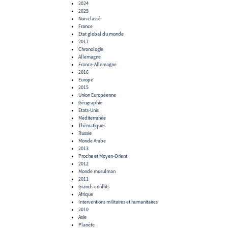
2024
2025
Non classé
France
Etat global du monde
2017
Chronologie
Allemagne
France-Allemagne
2016
Europe
2015
Union Européenne
Géographie
Etats-Unis
Méditerranée
Thématiques
Russie
Monde Arabe
2013
Proche et Moyen-Orient
2012
Monde musulman
2011
Grands conflits
Afrique
Interventions militaires et humanitaires
2010
Asie
Planète