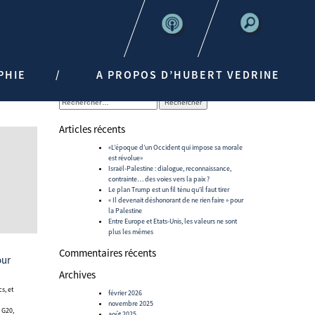
PHIE
A PROPOS D’HUBERT VEDRINE
Rechercher :
Articles récents
«L’époque d’un Occident qui impose sa morale
est révolue»
Israël-Palestine : dialogue, reconnaissance,
contrainte… des voies vers la paix ?
Le plan Trump est un fil ténu qu’il faut tirer
« Il devenait déshonorant de ne rien faire » pour
la Palestine
Entre Europe et Etats-Unis, les valeurs ne sont
plus les mêmes
Commentaires récents
Archives
février 2026
novembre 2025
e G20,
août 2025