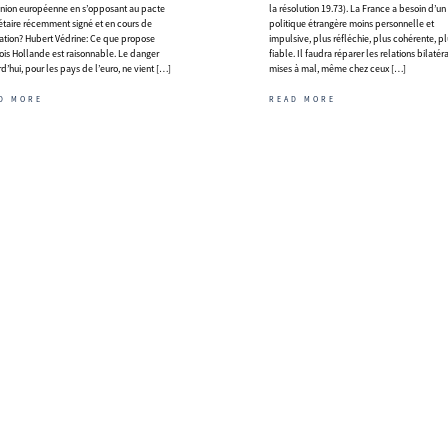
Union européenne en s’opposant au pacte
la résolution 19.73). La France a besoin d’un
taire récemment signé et en cours de
politique étrangère moins personnelle et
ication? Hubert Védrine: Ce que propose
impulsive, plus réfléchie, plus cohérente, p
ois Hollande est raisonnable. Le danger
fiable. Il faudra réparer les relations bilatér
d’hui, pour les pays de l’euro, ne vient […]
mises à mal, même chez ceux […]
D MORE
READ MORE