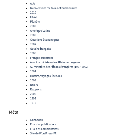
Asie
Interventions militaires et humanitaires
2010
Chine
Planète
2009
Amerique Latine
2008
Questions économiques
2007
Gauche française
2006
François Mitterrand
Avant le ministère des Affaires étrangères
Au ministère des Affaires étrangères (1997-2002)
2004
Histoire, voyages, lectures
2003
Divers
Rapports
2000
1996
1979
Méta
Connexion
Flux des publications
Flux des commentaires
Site de WordPress-FR