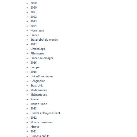
2020
2020
2021
2022
2023
2024
Non classé
France
Etat global du monde
2017
Chronologie
Allemagne
France-Allemagne
2016
Europe
2015
Union Européenne
Géographie
Etats-Unis
Méditerranée
Thématiques
Russie
Monde Arabe
2013
Proche et Moyen-Orient
2012
Monde musulman
Afrique
2011
Grands conflits