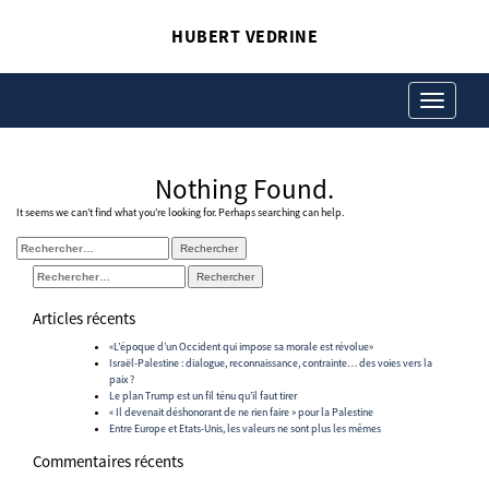
HUBERT VEDRINE
Toggle
navigation
Nothing Found.
It seems we can’t find what you’re looking for. Perhaps searching can help.
Rechercher :
Rechercher :
Articles récents
«L’époque d’un Occident qui impose sa morale est révolue»
Israël-Palestine : dialogue, reconnaissance, contrainte… des voies vers la
paix ?
Le plan Trump est un fil ténu qu’il faut tirer
« Il devenait déshonorant de ne rien faire » pour la Palestine
Entre Europe et Etats-Unis, les valeurs ne sont plus les mêmes
Commentaires récents