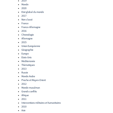
2019
Monde
2020
Etat global du monde
2017
Non classé
France
France-Allemagne
2016
Chronologie
Allemagne
2015
Union Européenne
Géographie
Europe
Etats-Unis
Méditerranée
Thématiques
2013
Russie
Monde Arabe
Proche et Moyen-Orient
2012
Monde musulman
Grands conflits
Afrique
2011
Interventions militaires et humanitaires
2010
Asie