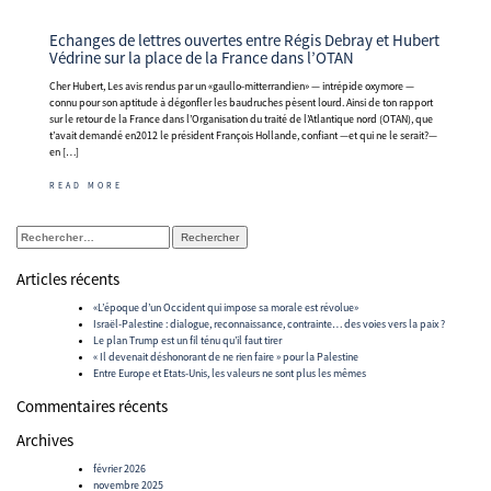
Echanges de lettres ouvertes entre Régis Debray et Hubert
Védrine sur la place de la France dans l’OTAN
Cher Hubert, Les avis rendus par un «gaullo-mitterrandien» — intrépide oxymore —
connu pour son aptitude à dégonfler les baudruches pèsent lourd. Ainsi de ton rapport
sur le retour de la France dans l’Organisation du traité de l’Atlantique nord (OTAN), que
t’avait demandé en2012 le président François Hollande, confiant —et qui ne le serait?—
en […]
READ MORE
Rechercher :
Articles récents
«L’époque d’un Occident qui impose sa morale est révolue»
Israël-Palestine : dialogue, reconnaissance, contrainte… des voies vers la paix ?
Le plan Trump est un fil ténu qu’il faut tirer
« Il devenait déshonorant de ne rien faire » pour la Palestine
Entre Europe et Etats-Unis, les valeurs ne sont plus les mêmes
Commentaires récents
Archives
février 2026
novembre 2025