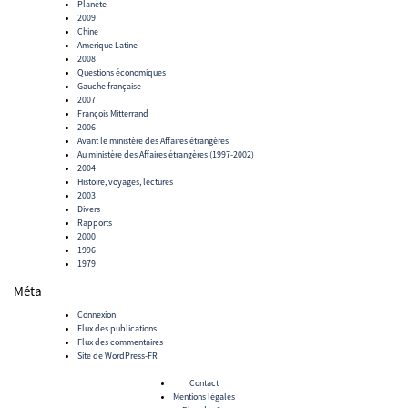
Planète
2009
Chine
Amerique Latine
2008
Questions économiques
Gauche française
2007
François Mitterrand
2006
Avant le ministère des Affaires étrangères
Au ministère des Affaires étrangères (1997-2002)
2004
Histoire, voyages, lectures
2003
Divers
Rapports
2000
1996
1979
Méta
Connexion
Flux des publications
Flux des commentaires
Site de WordPress-FR
Contact
Mentions légales