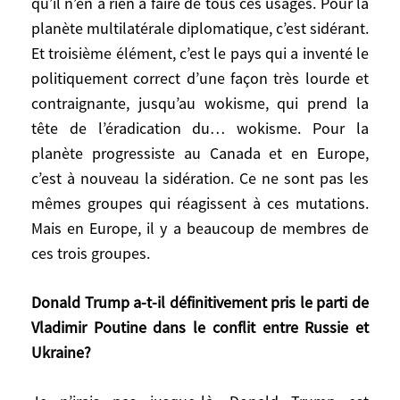
qu’il n’en a rien à faire de tous ces usages. Pour la
protectionniste et mercantiliste. Pour le
monde du Forum de Davos, c’est
planète multilatérale diplomatique, c’est sidérant.
incompréhensible. Le pays qui pratiquait
Et troisième élément, c’est le pays qui a inventé le
quand même la négociation multilatérale
politiquement correct d’une façon très lourde et
devient non pas isolationniste, mais pas
contraignante, jusqu’au wokisme, qui prend la
loin, et qui affirme qu’il n’en a rien à faire
tête de l’éradication du… wokisme. Pour la
de tous ces usages. Pour la planète
planète progressiste au Canada et en Europe,
multilatérale diplomatique, c’est sidérant.
c’est à nouveau la sidération. Ce ne sont pas les
Et troisième élément, c’est le pays qui a
mêmes groupes qui réagissent à ces mutations.
inventé le politiquement correct d’une
Mais en Europe, il y a beaucoup de membres de
façon très lourde et contraignante,
ces trois groupes.
jusqu’au wokisme, qui prend la tête de
l’éradication du… wokisme. Pour la
Donald Trump a-t-il définitivement pris le parti de
planète progressiste au Canada et en
Vladimir Poutine dans le conflit entre Russie et
Europe, c’est à nouveau la sidération. Ce
Ukraine?
ne sont pas les mêmes groupes qui
réagissent à ces mutations. Mais en
Europe, il y a beaucoup de membres de ces