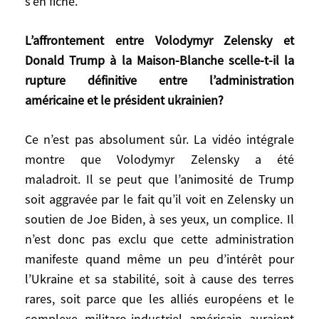
s’en fiche.
Donald Trump se dit qu’il peut s’entendre
avec la Russie, et, pourquoi pas?, la
L’affrontement entre Volodymyr Zelensky et
séparer de la Chine. Trump, par rapport à
Donald Trump à la Maison-Blanche scelle-t-il la
Henry Kissinger
(NDLR: secrétaire d’Etat
rupture définitive entre l’administration
américain de 1973 à 1977)
, c’est zéro. Mais
américaine et le président ukrainien?
il y a un peu de «kissingerisme» dans le
raisonnement. Il n’est pas contre les
Ce n’est pas absolument sûr. La vidéo intégrale
Ukrainiens; il s’en fiche.
montre que Volodymyr Zelensky a été
maladroit. Il se peut que l’animosité de Trump
L’affrontement entre Volodymyr Zelensky
soit aggravée par le fait qu’il voit en Zelensky un
et Donald Trump à la Maison-Blanche
soutien de Joe Biden, à ses yeux, un complice. Il
scelle-t-il la rupture définitive entre
l’administration américaine et le président
n’est donc pas exclu que cette administration
ukrainien?
manifeste quand même un peu d’intérêt pour
l’Ukraine et sa stabilité, soit à cause des terres
Ce n’est pas absolument sûr. La vidéo
rares, soit parce que les alliés européens et le
intégrale montre que Volodymyr Zelensky
complexe militaro-industriel américain auraient