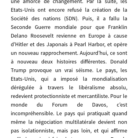
une amorce de changement. Par la suite, les
mondiale qui a conduit le président
Etats-Unis ont encore refusé la création de la
Woodrow Wilson à porter secours à
Société des nations (SDN). Puis, il a fallu la
l’Europe, mais pas avant 1917 parce que
Seconde Guerre mondiale pour que Franklin
l’Amérique était très partagée, pour voir
une amorce de changement. Par la suite,
Delano Roosevelt revienne en Europe à cause
les Etats-Unis ont encore refusé la création
d’Hitler et des Japonais à Pearl Harbor, et opère
de la Société des nations (SDN). Puis, il a
un nouveau rapprochement. Aujourd’hui, ce sont
fallu la Seconde Guerre mondiale pour que
à nouveau deux histoires différentes. Donald
Franklin Delano Roosevelt revienne en
Trump provoque un vrai séisme. Le pays, les
Europe à cause d’Hitler et des Japonais à
Etats-Unis, qui a imposé la mondialisation
Pearl Harbor, et opère un nouveau
dérégulée à travers le libéralisme absolu,
rapprochement. Aujourd’hui, ce sont à
redevient protectionniste et mercantiliste. Pour le
nouveau deux histoires différentes. Donald
monde du Forum de Davos, c’est
Trump provoque un vrai séisme. Le pays,
incompréhensible. Le pays qui pratiquait quand
les Etats-Unis, qui a imposé la
même la négociation multilatérale devient non
mondialisation dérégulée à travers le
pas isolationniste, mais pas loin, et qui affirme
libéralisme absolu, redevient