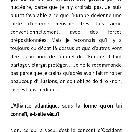
garanties américaines, et très très difficile
nucléaire, parce que je n’y croirais pas. Je suis
dans le cas inverse. Ce n’est pas encore
plutôt favorable à ce que l’Europe devienne une
tranché.
sorte d’énorme hérisson très très armé
conventionnellement, avec des forces
La France et le Royaume-Uni pourraient-ils
prépositionnées. Mais je reconnais qu’il y a
assurer un parapluie nucléaire à l’Europe?
toujours eu débat là-dessus et que d’autres vont
Je ne crois pas. La question centrale du
dire qu’au nom de l’intérêt de l’Europe, il faut
nucléaire, c’est la dissuasion. Je ne serais
partager, élargir, protéger… Je ne le recommande
pas rassuré que l’on imagine que la
pas parce que je crains qu’après avoir fait miroiter
sécurité de l’Europe, après le gel du conflit
beaucoup d’illusions, on soit obligé de dire «non,
en Ukraine, soit garanti par le nucléaire,
ce n’est pas crédible».
parce que je n’y croirais pas. Je suis plutôt
favorable à ce que l’Europe devienne une
L’Alliance atlantique, sous la forme qu’on lui
sorte d’énorme hérisson très très armé
connaît, a-t-elle vécu?
conventionnellement, avec des forces
prépositionnées. Mais je reconnais qu’il y a
Non, ce qui a vécu, c’est le concept d’Occident