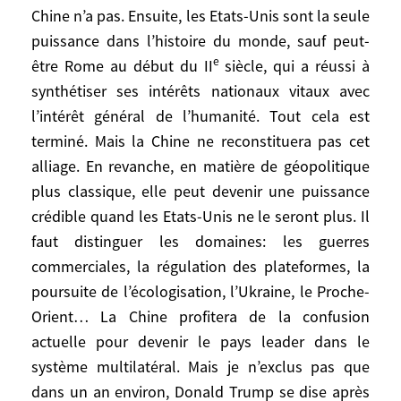
courage de dire cela aux citoyens. Il faut
Chine n’a pas. Ensuite, les Etats-Unis sont la seule
assumer que l’on soit différents des Etats-
puissance dans l’histoire du monde, sauf peut-
Unis.
e
être Rome au début du II
siècle, qui a réussi à
synthétiser ses intérêts nationaux vitaux avec
Vous écrivez que la Chine «impressionne,
l’intérêt général de l’humanité. Tout cela est
captive, influence, mais ne séduit pas».
terminé. Mais la Chine ne reconstituera pas cet
Face à l’Amérique trumpienne qui trahit
alliage. En revanche, en matière de géopolitique
ses alliés, ne pourrait-elle pas apparaître
plus classique, elle peut devenir une puissance
comme la grande puissance fiable, et donc
crédible quand les Etats-Unis ne le seront plus. Il
séduire davantage dans le futur?
faut distinguer les domaines: les guerres
Je dissocie l’aspect séduction. L’Amérique
commerciales, la régulation des plateformes, la
a quand même représenté depuis 1945 la
poursuite de l’écologisation, l’Ukraine, le Proche-
référence. Même les anti-Américains, pour
Orient… La Chine profitera de la confusion
différentes raisons, étaient obsédés par
actuelle pour devenir le pays leader dans le
elle. Il y a 100 ans d’Hollywood derrière
système multilatéral. Mais je n’exclus pas que
cela. Les enfants du monde entier ont été
dans un an environ, Donald Trump se dise après