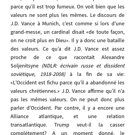
toujours eu débat là-dessus et que
parce qu’il est trop fumeux. On voit bien que les
d’autres vont dire qu’au nom de l’intérêt de
valeurs ne sont plus les mêmes. Le discours de
l’Europe, il faut partager, élargir, protéger…
J.D. Vance à Munich, c’est comme si lors d’une
Je ne le recommande pas parce que je
grand-messe, un cardinal disait «de toute façon,
crains qu’après avoir fait miroiter
beaucoup d’illusions, on soit obligé de dire
on ne croit plus en Dieu». Il y a donc une bataille
«non, ce n’est pas crédible».
des valeurs. Ce qu’a dit J.D. Vance est assez
proche de ce que racontait Alexandre
L’Alliance atlantique, sous la forme qu’on
Soljenitsyne
(NDLR: écrivain russe et dissident
lui connaît, a-t-elle vécu?
soviétique, 1918-2008)
à la fin de sa vie:
«L’Occident est fichu parce qu’il a abandonné les
Non, ce qui a vécu, c’est le concept
valeurs chrétiennes.» J.D. Vance affirme qu’il n’a
d’Occident parce qu’il est trop fumeux. On
pas les mêmes valeurs. On ne peut donc plus
voit bien que les valeurs ne sont plus les
parler d’Occident. Par contre, il y a encore une
mêmes. Le discours de J.D. Vance à
Alliance atlantique, et une relation
Munich, c’est comme si lors d’une grand-
transatlantique. Trump veut-il la casser
messe, un cardinal disait «de toute façon,
complètement? A un moment donné, le
on ne croit plus en Dieu». Il y a donc une