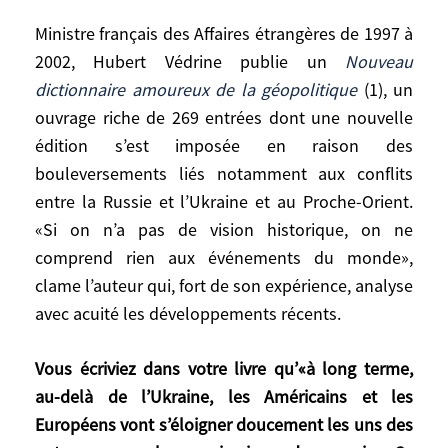
Européens à préserver leur civilisation.
Ministre français des Affaires étrangères de 1997 à
2002, Hubert Védrine publie un
Nouveau
Ministre français des Affaires étrangères de
dictionnaire amoureux de la géopolitique
(1), un
1997 à 2002, Hubert Védrine publie
ouvrage riche de 269 entrées dont une nouvelle
un
Nouveau dictionnaire amoureux de la
édition s’est imposée en raison des
géopolitique
(1), un ouvrage riche de 269
bouleversements liés notamment aux conflits
entrées dont une nouvelle édition s’est
entre la Russie et l’Ukraine et au Proche-Orient.
imposée en raison des bouleversements
liés notamment aux conflits entre la Russie
«Si on n’a pas de vision historique, on ne
et l’Ukraine et au Proche-Orient. «Si on n’a
comprend rien aux événements du monde»,
pas de vision historique, on ne comprend
clame l’auteur qui, fort de son expérience, analyse
rien aux événements du monde», clame
avec acuité les développements récents.
l’auteur qui, fort de son expérience,
analyse avec acuité les développements
Vous écriviez dans votre livre qu’«à long terme,
récents.
au-delà de l’Ukraine, les Américains et les
Européens vont s’éloigner doucement les uns des
Vous écriviez dans votre livre qu’«à long