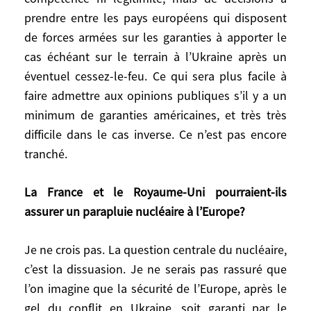
conscience des Européens de devoir agir
prendre entre les pays européens qui disposent
seuls, ou avec un soutien américain très
de forces armées sur les garanties à apporter le
limité, en Ukraine?
cas échéant sur le terrain à l’Ukraine après un
éventuel cessez-le-feu. Ce qui sera plus facile à
C’est exactement la question à laquelle les
faire admettre aux opinions publiques s’il y a un
Européens vont devoir répondre dans la
minimum de garanties américaines, et très très
séquence en cours, où il y a plusieurs
difficile dans le cas inverse. Ce n’est pas encore
réunions par semaine. Notez bien qu’il ne
s’agit pas de l’Union européenne, qui n’a
tranché.
dans ce domaine ni compétence ni
légitimité, mais de décisions à prendre
La France et le Royaume-Uni pourraient-ils
entre les pays européens qui disposent de
assurer un parapluie nucléaire à l’Europe?
forces armées sur les garanties à apporter
le cas échéant sur le terrain à l’Ukraine
Je ne crois pas. La question centrale du nucléaire,
après un éventuel cessez-le-feu. Ce qui
c’est la dissuasion. Je ne serais pas rassuré que
sera plus facile à faire admettre aux
l’on imagine que la sécurité de l’Europe, après le
opinions publiques s’il y a un minimum de
gel du conflit en Ukraine, soit garanti par le