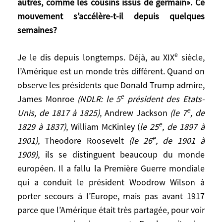
autres, comme les cousins issus de germain». Ce
terme, au-delà de l’Ukraine, les Américains
mouvement s’accélère-t-il depuis quelques
et les Européens vont s’éloigner
semaines?
doucement les uns des autres, comme les
cousins issus de germain». Ce mouvement
e
Je le dis depuis longtemps. Déjà, au XIX
siècle,
s’accélère-t-il depuis quelques semaines?
l’Amérique est un monde très différent. Quand on
observe les présidents que Donald Trump admire,
Je le dis depuis longtemps. Déjà, au
e
e
XIX
siècle, l’Amérique est un monde très
James Monroe
(NDLR: le 5
président des Etats-
différent. Quand on observe les présidents
e
Unis, de 1817 à 1825)
, Andrew Jackson
(le 7
, de
que Donald Trump admire, James
e
1829 à 1837)
, William McKinley (
le 25
, de 1897 à
e
Monroe
(NDLR: le 5
président des Etats-
e
1901)
, Theodore Roosevelt
(le 26
, de 1901 à
Unis, de 1817 à 1825)
, Andrew Jackson
(le
1909)
, ils se distinguent beaucoup du monde
e
7
, de 1829 à 1837)
, William McKinley (
le
européen. Il a fallu la Première Guerre mondiale
e
25
, de 1897 à 1901)
, Theodore
qui a conduit le président Woodrow Wilson à
e
Roosevelt
(le 26
, de 1901 à 1909)
, ils se
porter secours à l’Europe, mais pas avant 1917
distinguent beaucoup du monde
parce que l’Amérique était très partagée, pour voir
européen. Il a fallu la Première Guerre