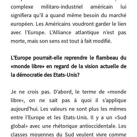
complexe militaro-industriel américain lui
bataille des valeurs. Ce qu’a dit J.D. Vance
signifiera qu’il a quand même besoin du marché
est assez proche de ce que racontait
Alexandre Soljenitsyne
(NDLR: écrivain
européen. Les Américains voudront garder le lien
russe et dissident soviétique, 1918-2008)
à
avec l’Europe. L’Alliance atlantique n’est pas
la fin de sa vie: «L’Occident est fichu parce
morte, mais son sens est tout à fait modifié.
qu’il a abandonné les valeurs
chrétiennes.» J.D. Vance affirme qu’il n’a
L’Europe pourrait-elle reprendre le flambeau du
pas les mêmes valeurs. On ne peut donc
«monde libre» en regard de la vision actuelle de
plus parler d’Occident. Par contre, il y a
la démocratie des Etats-Unis?
encore une Alliance atlantique, et une
relation transatlantique. Trump veut-il la
Je ne crois pas. D’abord, le terme de «monde
casser complètement? A un moment
libre», on ne sait pas à quoi il s’applique
donné, le complexe militaro-industriel
aujourd’hui. Les valeurs ne sont plus les mêmes
américain lui signifiera qu’il a quand même
entre l’Europe et les Etats-Unis. Il y a un «Sud
besoin du marché européen. Les
global» avec une rhétorique antioccidentale. Les
Américains voudront garder le lien avec
classes moyennes du Sud veulent vivre comme
l’Europe. L’Alliance atlantique n’est pas