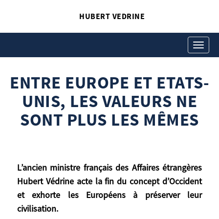
HUBERT VEDRINE
ENTRE EUROPE ET
ETATS-UNIS, LES
Toggle
navigati
VALEURS NE SONT PLUS
ENTRE EUROPE ET ETATS-
LES MÊMES
Hubert Vedrine
UNIS, LES VALEURS NE
SONT PLUS LES MÊMES
L’ancien ministre français des Affaires étrangères
Hubert Védrine acte la fin du concept d’Occident
L’ancien ministre français des Affaires
et exhorte les Européens à préserver leur
étrangères Hubert Védrine acte la fin du
civilisation.
concept d’Occident et exhorte les