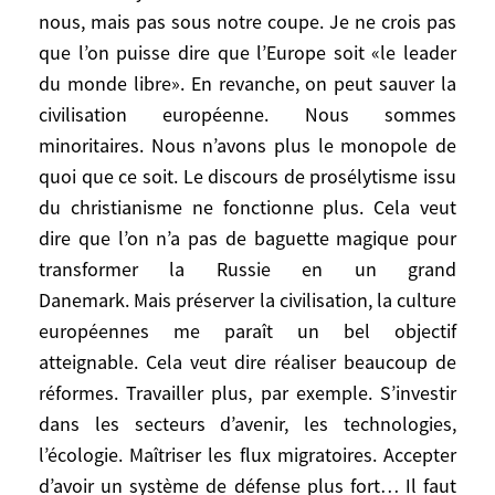
morte, mais son sens est tout à fait
nous, mais pas sous notre coupe. Je ne crois pas
modifié.
que l’on puisse dire que l’Europe soit «le leader
du monde libre». En revanche, on peut sauver la
L’Europe pourrait-elle reprendre le
civilisation européenne. Nous sommes
flambeau du «monde libre» en regard de la
minoritaires. Nous n’avons plus le monopole de
vision actuelle de la démocratie des Etats-
quoi que ce soit. Le discours de prosélytisme issu
Unis?
du christianisme ne fonctionne plus. Cela veut
dire que l’on n’a pas de baguette magique pour
Je ne crois pas. D’abord, le terme de
transformer la Russie en un grand
«monde libre», on ne sait pas à quoi il
Danemark. Mais préserver la civilisation, la culture
s’applique aujourd’hui. Les valeurs ne sont
européennes me paraît un bel objectif
plus les mêmes entre l’Europe et les Etats-
atteignable. Cela veut dire réaliser beaucoup de
Unis. Il y a un «Sud global» avec une
réformes. Travailler plus, par exemple. S’investir
rhétorique antioccidentale. Les classes
dans les secteurs d’avenir, les technologies,
moyennes du Sud veulent vivre comme
nous, mais pas sous notre coupe. Je ne
l’écologie. Maîtriser les flux migratoires. Accepter
crois pas que l’on puisse dire que l’Europe
d’avoir un système de défense plus fort… Il faut