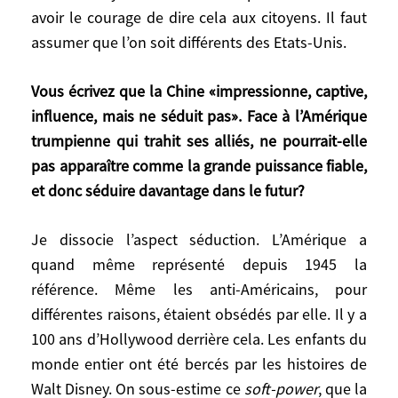
soit «le leader du monde libre». En
avoir le courage de dire cela aux citoyens. Il faut
revanche, on peut sauver la civilisation
assumer que l’on soit différents des Etats-Unis.
européenne. Nous sommes minoritaires.
Nous n’avons plus le monopole de quoi
Vous écrivez que la Chine «impressionne, captive,
que ce soit. Le discours de prosélytisme
influence, mais ne séduit pas». Face à l’Amérique
issu du christianisme ne fonctionne plus.
trumpienne qui trahit ses alliés, ne pourrait-elle
Cela veut dire que l’on n’a pas de baguette
pas apparaître comme la grande puissance fiable,
magique pour transformer la Russie en un
et donc séduire davantage dans le futur?
grand Danemark. Mais préserver la
civilisation, la culture européennes me
Je dissocie l’aspect séduction. L’Amérique a
paraît un bel objectif atteignable. Cela veut
quand même représenté depuis 1945 la
dire réaliser beaucoup de réformes.
référence. Même les anti-Américains, pour
Travailler plus, par exemple. S’investir
dans les secteurs d’avenir, les
différentes raisons, étaient obsédés par elle. Il y a
technologies, l’écologie. Maîtriser les flux
100 ans d’Hollywood derrière cela. Les enfants du
migratoires. Accepter d’avoir un système
monde entier ont été bercés par les histoires de
de défense plus fort… Il faut avoir le
Walt Disney. On sous-estime ce
soft-power
, que la