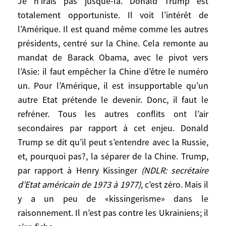
Je n’irais pas jusque-là. Donald Trump est
trois groupes.
totalement opportuniste. Il voit l’intérêt de
l’Amérique. Il est quand même comme les autres
Donald Trump a-t-il définitivement pris le
présidents, centré sur la Chine. Cela remonte au
parti de Vladimir Poutine dans le conflit
mandat de Barack Obama, avec le pivot vers
entre Russie et Ukraine?
l’Asie: il faut empêcher la Chine d’être le numéro
un. Pour l’Amérique, il est insupportable qu’un
Je n’irais pas jusque-là. Donald Trump est
autre Etat prétende le devenir. Donc, il faut le
totalement opportuniste. Il voit l’intérêt de
refréner. Tous les autres conflits ont l’air
l’Amérique. Il est quand même comme les
secondaires par rapport à cet enjeu. Donald
autres présidents, centré sur la Chine. Cela
Trump se dit qu’il peut s’entendre avec la Russie,
remonte au mandat de Barack Obama,
et, pourquoi pas?, la séparer de la Chine. Trump,
avec le pivot vers l’Asie: il faut empêcher la
par rapport à Henry Kissinger
(NDLR: secrétaire
Chine d’être le numéro un. Pour
l’Amérique, il est insupportable qu’un
d’Etat américain de 1973 à 1977)
, c’est zéro. Mais il
autre Etat prétende le devenir. Donc, il faut
y a un peu de «kissingerisme» dans le
le refréner. Tous les autres conflits ont l’air
raisonnement. Il n’est pas contre les Ukrainiens; il
secondaires par rapport à cet enjeu.