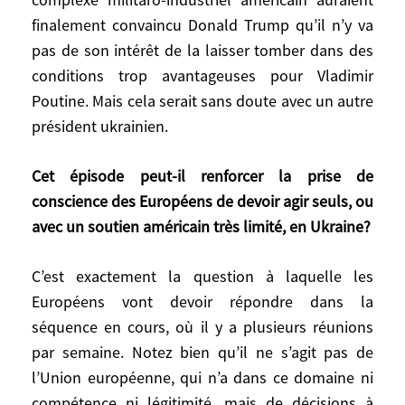
a été maladroit. Il se peut que l’animosité
finalement convaincu Donald Trump qu’il n’y va
de Trump soit aggravée par le fait qu’il voit
pas de son intérêt de la laisser tomber dans des
en Zelensky un soutien de Joe Biden, à ses
conditions trop avantageuses pour Vladimir
yeux, un complice. Il n’est donc pas exclu
Poutine. Mais cela serait sans doute avec un autre
que cette administration manifeste quand
président ukrainien.
même un peu d’intérêt pour l’Ukraine et sa
stabilité, soit à cause des terres rares, soit
Cet épisode peut-il renforcer la prise de
parce que les alliés européens et le
conscience des Européens de devoir agir seuls, ou
complexe militaro-industriel américain
avec un soutien américain très limité, en Ukraine?
auraient finalement convaincu Donald
Trump qu’il n’y va pas de son intérêt de la
laisser tomber dans des conditions trop
C’est exactement la question à laquelle les
avantageuses pour Vladimir Poutine. Mais
Européens vont devoir répondre dans la
cela serait sans doute avec un autre
séquence en cours, où il y a plusieurs réunions
président ukrainien.
par semaine. Notez bien qu’il ne s’agit pas de
l’Union européenne, qui n’a dans ce domaine ni
Cet épisode peut-il renforcer la prise de
compétence ni légitimité, mais de décisions à