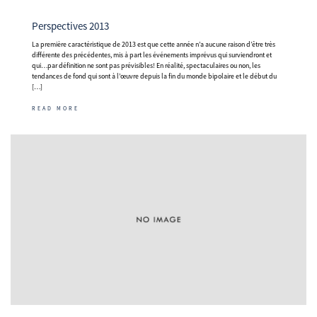
Perspectives 2013
La première caractéristique de 2013 est que cette année n’a aucune raison d’être très
différente des précédentes, mis à part les événements imprévus qui surviendront et
qui…par définition ne sont pas prévisibles! En réalité, spectaculaires ou non, les
tendances de fond qui sont à l’œuvre depuis la fin du monde bipolaire et le début du
[…]
READ MORE