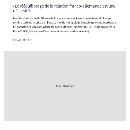
«Le rééquilibrage de la relation franco-allemande est une
nécessité»
Les États-Unis ont réélu Obama, la Chine a amorcé sa transition politique et l’Europe
semble sortir de la crise de l’Euro. Le monde multipolaire instable que vous décrivez va-
t-il connaître en 2013 une phase de consolidation? Hubert VEDRINE – Vingt ans après la
fin de l’URSS, il n’y a pas d’ «ordre mondial» en constitutionmais […]
READ MORE