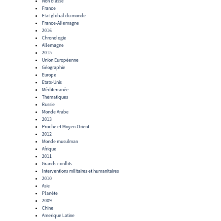
Non classé
France
Etat global du monde
France-Allemagne
2016
Chronologie
Allemagne
2015
Union Européenne
Géographie
Europe
Etats-Unis
Méditerranée
Thématiques
Russie
Monde Arabe
2013
Proche et Moyen-Orient
2012
Monde musulman
Afrique
2011
Grands conflits
Interventions militaires et humanitaires
2010
Asie
Planète
2009
Chine
Amerique Latine