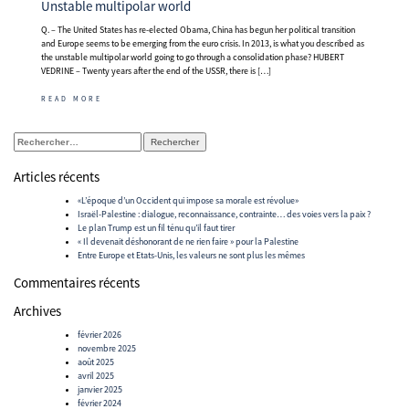
Unstable multipolar world
Q. – The United States has re-elected Obama, China has begun her political transition
and Europe seems to be emerging from the euro crisis. In 2013, is what you described as
the unstable multipolar world going to go through a consolidation phase? HUBERT
VEDRINE – Twenty years after the end of the USSR, there is […]
READ MORE
Rechercher :
Articles récents
«L’époque d’un Occident qui impose sa morale est révolue»
Israël-Palestine : dialogue, reconnaissance, contrainte… des voies vers la paix ?
Le plan Trump est un fil ténu qu’il faut tirer
« Il devenait déshonorant de ne rien faire » pour la Palestine
Entre Europe et Etats-Unis, les valeurs ne sont plus les mêmes
Commentaires récents
Archives
février 2026
novembre 2025
août 2025
avril 2025
janvier 2025
février 2024