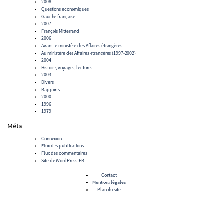
2008
Questions économiques
Gauche française
2007
François Mitterrand
2006
Avant le ministère des Affaires étrangères
Au ministère des Affaires étrangères (1997-2002)
2004
Histoire, voyages, lectures
2003
Divers
Rapports
2000
1996
1979
Méta
Connexion
Flux des publications
Flux des commentaires
Site de WordPress-FR
Contact
Mentions légales
Plan du site