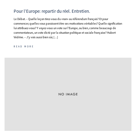
Pour l’Europe: repartir du réel. Entretien.
Le Débat. – Quelle leçon tirez-vous du «non» au référendum français? Et pour
commencer, quelles vous paraissent être ses motivations véritables? Quelle signification
lui attribuez-vous? Y voyez-vous un vote sur l’Europe, ou bien, comme beaucoup de
commentateurs, un vote dicté par la situation politique et sociale française? Hubert
Védrine. – J’y vois aussi bien sûr, […]
READ MORE