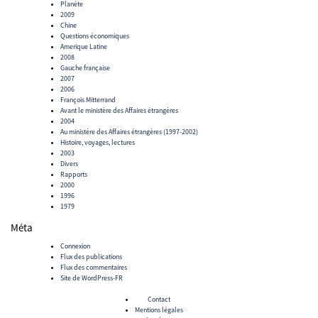
Planète
2009
Chine
Questions économiques
Amerique Latine
2008
Gauche française
2007
2006
François Mitterrand
Avant le ministère des Affaires étrangères
2004
Au ministère des Affaires étrangères (1997-2002)
Histoire, voyages, lectures
2003
Divers
Rapports
2000
1996
1979
Méta
Connexion
Flux des publications
Flux des commentaires
Site de WordPress-FR
Contact
Mentions légales