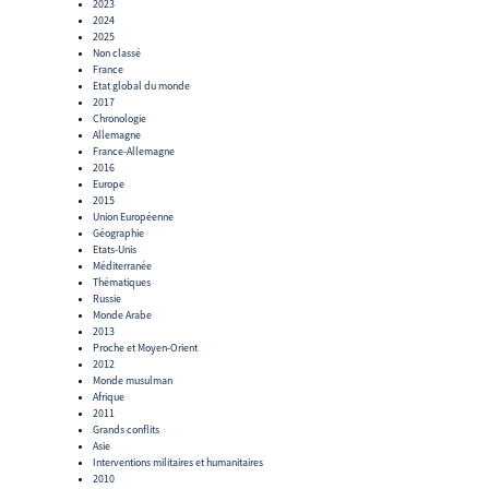
2023
2024
2025
Non classé
France
Etat global du monde
2017
Chronologie
Allemagne
France-Allemagne
2016
Europe
2015
Union Européenne
Géographie
Etats-Unis
Méditerranée
Thématiques
Russie
Monde Arabe
2013
Proche et Moyen-Orient
2012
Monde musulman
Afrique
2011
Grands conflits
Asie
Interventions militaires et humanitaires
2010