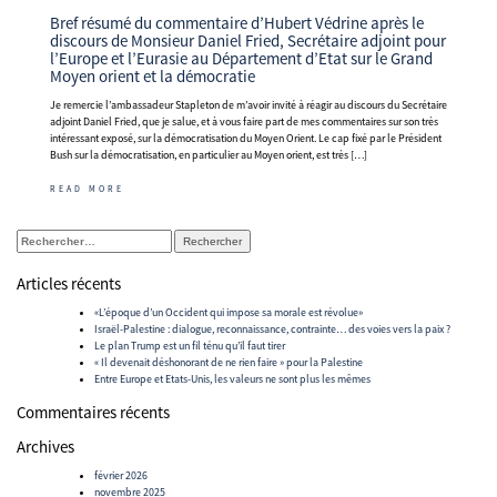
Bref résumé du commentaire d’Hubert Védrine après le
discours de Monsieur Daniel Fried, Secrétaire adjoint pour
l’Europe et l’Eurasie au Département d’Etat sur le Grand
Moyen orient et la démocratie
Je remercie l’ambassadeur Stapleton de m’avoir invité à réagir au discours du Secrétaire
adjoint Daniel Fried, que je salue, et à vous faire part de mes commentaires sur son très
intéressant exposé, sur la démocratisation du Moyen Orient. Le cap fixé par le Président
Bush sur la démocratisation, en particulier au Moyen orient, est très […]
READ MORE
Rechercher :
Articles récents
«L’époque d’un Occident qui impose sa morale est révolue»
Israël-Palestine : dialogue, reconnaissance, contrainte… des voies vers la paix ?
Le plan Trump est un fil ténu qu’il faut tirer
« Il devenait déshonorant de ne rien faire » pour la Palestine
Entre Europe et Etats-Unis, les valeurs ne sont plus les mêmes
Commentaires récents
Archives
février 2026
novembre 2025