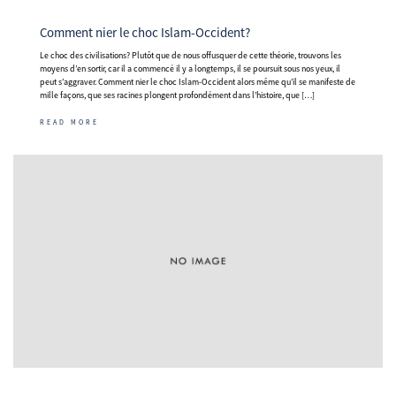
Comment nier le choc Islam-Occident?
Le choc des civilisations? Plutôt que de nous offusquer de cette théorie, trouvons les
moyens d’en sortir, car il a commencé il y a longtemps, il se poursuit sous nos yeux, il
peut s’aggraver. Comment nier le choc Islam-Occident alors même qu’il se manifeste de
mille façons, que ses racines plongent profondément dans l’histoire, que […]
READ MORE