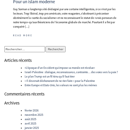
Pour un islam moderne
Guy Sorman a longtemps été dédaigné par une certaine intelligentsia, si ce n’est par les
lecteurs. Trop libéral, trop pro américain, voire reaganien, s’obstinant à préconiser
obstinément la «sortie du socialisme» et ne reconnaissant le statut de «vrais penseurs de
notre temps» qu’aux théoriciens de l’économie globale de marché. Pourtant il a fini par
conquérir […]
READ MORE
Rechercher :
Articles récents
«L’époque d’un Occident qui impose sa morale est révolue»
Israël-Palestine : dialogue, reconnaissance, contrainte… des voies vers la paix ?
Le plan Trump est un fil ténu qu’il faut tirer
« Il devenait déshonorant de ne rien faire » pour la Palestine
Entre Europe et Etats-Unis, les valeurs ne sont plus les mêmes
Commentaires récents
Archives
février 2026
novembre 2025
août 2025
avril 2025
janvier 2025