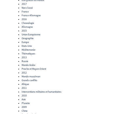
Etat global du monde
2017
Non classé
France
France-Allemagne
2016
Chronologie
Allemagne
2015
Union Européenne
Géographie
Europe
Etats-Unis
Méditerranée
Thématiques
2013
Russie
Monde Arabe
Proche et Moyen-Orient
2012
Monde musulman
Grands conflits
Afrique
2011
Interventions militaires et humanitaires
2010
Asie
Planète
2009
Chine