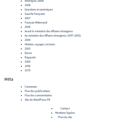
Amerique Latine
2008
Questions économiques
Gauche française
2007
François Mitterrand
2006
Avant le ministère des Affaires étrangères
Au ministère des Affaires étrangères (1997-2002)
2004
Histoire, voyages, lectures
2003
Divers
Rapports
2000
1996
1979
Méta
Connexion
Flux des publications
Flux des commentaires
Site de WordPress-FR
Contact
Mentions légales
Plan du site