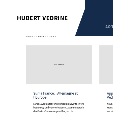
HUBERT VEDRINE
AR
MOIS :
JUILLET 2010
Sur la France, l’Allemagne et
Appel d’Alain Juppé et Hubert
l’Europe
Véd
Europa war längst vom multipolaren Wettbewerb
Nous sommes inquiets des conséquences pour la
beunruhigt und vom weltweiten Zusammenbruch
Franc
der Kasino-Ökonomie getroffen, als die
ses r