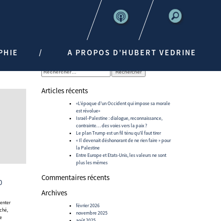
PHIE
A PROPOS D’HUBERT VEDRINE
Rechercher :
Articles récents
«L’époque d’un Occident qui impose sa morale
est révolue»
Israël-Palestine : dialogue, reconnaissance,
contrainte… des voies vers la paix ?
Le plan Trump est un fil ténu qu’il faut tirer
« Il devenait déshonorant de ne rien faire » pour
la Palestine
Entre Europe et Etats-Unis, les valeurs ne sont
plus les mêmes
Commentaires récents
0
Archives
senter
février 2026
ché,
novembre 2025
e
août 2025