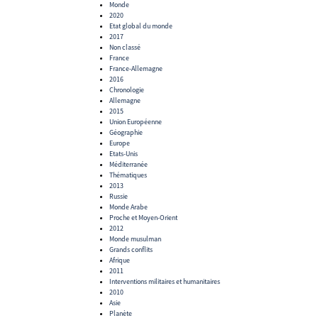
Monde
2020
Etat global du monde
2017
Non classé
France
France-Allemagne
2016
Chronologie
Allemagne
2015
Union Européenne
Géographie
Europe
Etats-Unis
Méditerranée
Thématiques
2013
Russie
Monde Arabe
Proche et Moyen-Orient
2012
Monde musulman
Grands conflits
Afrique
2011
Interventions militaires et humanitaires
2010
Asie
Planète