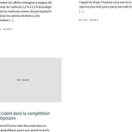
l’appel du 18 juin. Perplexe car je suis né en
nistère des affaires étrangères a toujours été
sept ans plus tard; parce que je suis entré d
réduit: de l’ordre de 1,2 % à 1,3 % du budget
[…]
tat les meilleures années. Encore faudrait-il
duire les sommes destinées à des
isations […]
READ MORE
D MORE
tipolaire
 géopolitique, parce que, quand on parle