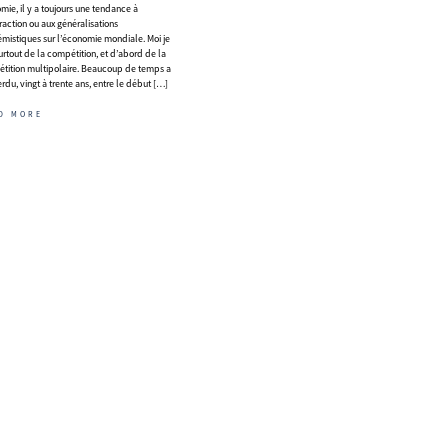
mie, il y a toujours une tendance à
traction ou aux généralisations
mistiques sur l’économie mondiale. Moi je
surtout de la compétition, et d’abord de la
tition multipolaire. Beaucoup de temps a
rdu, vingt à trente ans, entre le début […]
D MORE