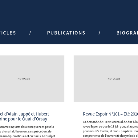
TICLES
PUBLICATIONS
BIOGRA
Revue Espoir N°161 – Eté 201
rine pour le Quai d’Orsay
La demande de Pierre Mazeaud de dire à la
revue Espoir ce que le 18 juin pouvait repré
pour moi m’a touché, et rendu perplexe. Tou
e d’un affaiblissement sans précédent de
compte tenue de l’immensité du symbole d
éseaux diplomatiques et culturels. Le budget