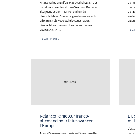
Finanzmärkte angriffen. Was geschah, glich der
du mi
Fabel vom Frosch und dem Skorpion. Die neuen
très 
Skorpione strafen mit ihren Stichen die
de l’E
überschuldeten Staaten – gerade weil sie sich
en dé
erfolgreich als Feuerwehr betätigt hatten.
organ
Dennoch kann niemand bestreiten, dass es
unumgänglich […]
REA
READ MORE
Relancer le moteur franco-
L’Occident dans la compétition
allemand pour faire avancer
mul
l’Europe
J’essaierai d’insérer notre discussion dans un
cadre
Avant d’être ministre ou même d’être conseiller