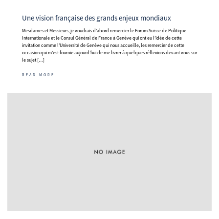
Une vision française des grands enjeux mondiaux
Mesdames et Messieurs, je voudrais d’abord remercier le Forum Suisse de Politique
Internationale et le Consul Général de France à Genève qui ont eu l’idée de cette
invitation comme l’Université de Genève qui nous accueille, les remercier de cette
occasion qui m’est fournie aujourd’hui de me livrer à quelques réflexions devant vous sur
le sujet […]
READ MORE