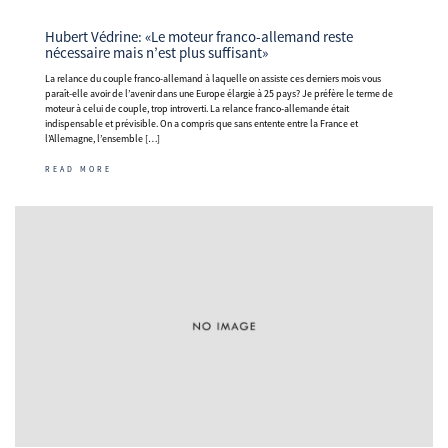
Hubert Védrine: «Le moteur franco-allemand reste
nécessaire mais n’est plus suffisant»
La relance du couple franco-allemand à laquelle on assiste ces derniers mois vous
paraît-elle avoir de l’avenir dans une Europe élargie à 25 pays? Je préfère le terme de
moteur à celui de couple, trop introverti. La relance franco-allemande était
indispensable et prévisible. On a compris que sans entente entre la France et
l’Allemagne, l’ensemble […]
READ MORE