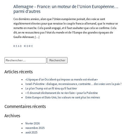
Allemagne – France: un moteur de l’Union Européenne…
parmi d’autres
Ces dernières années, alors que l’Union européenne peinait, des voix se sont
régulièrement élevées pour que renaisse le couple franco-allemand, que le moteur se
remette en marche. Cela paraît engagé, et il faut souhaiter que cela se confirme. Cela
dit, on ne ressuscitera pas l’état du monde et de l’Europe des grandes époques de
Gaulle-Adenauer, […]
READ MORE
Rechercher :
Articles récents
«L’époque d’un Occident qui impose sa morale est révolue»
Israël-Palestine : dialogue, reconnaissance, contrainte… des voies vers la paix ?
Le plan Trump est un fil ténu qu’il faut tirer
« Il devenait déshonorant de ne rien faire » pour la Palestine
Entre Europe et Etats-Unis, les valeurs ne sont plus les mêmes
Commentaires récents
Archives
février 2026
novembre 2025
août 2025