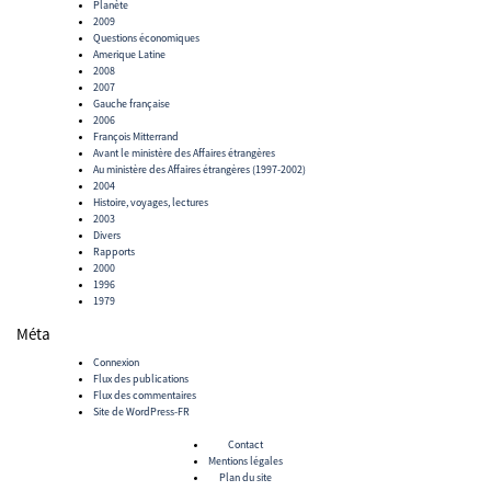
Planète
2009
Questions économiques
Amerique Latine
2008
2007
Gauche française
2006
François Mitterrand
Avant le ministère des Affaires étrangères
Au ministère des Affaires étrangères (1997-2002)
2004
Histoire, voyages, lectures
2003
Divers
Rapports
2000
1996
1979
Méta
Connexion
Flux des publications
Flux des commentaires
Site de WordPress-FR
Contact
Mentions légales
Plan du site