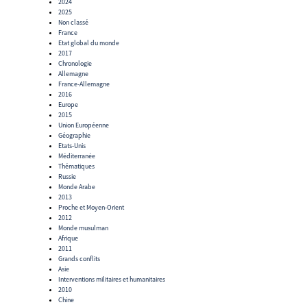
2024
2025
Non classé
France
Etat global du monde
2017
Chronologie
Allemagne
France-Allemagne
2016
Europe
2015
Union Européenne
Géographie
Etats-Unis
Méditerranée
Thématiques
Russie
Monde Arabe
2013
Proche et Moyen-Orient
2012
Monde musulman
Afrique
2011
Grands conflits
Asie
Interventions militaires et humanitaires
2010
Chine