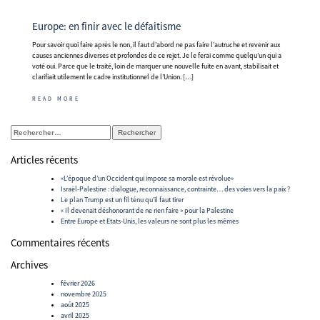
Europe: en finir avec le défaitisme
Pour savoir quoi faire après le non, il faut d’abord ne pas faire l’autruche et revenir aux
causes anciennes diverses et profondes de ce rejet. Je le ferai comme quelqu’un qui a
voté oui. Parce que le traité, loin de marquer une nouvelle fuite en avant, stabilisait et
clarifiait utilement le cadre institutionnel de l’Union. […]
READ MORE
Rechercher :
Articles récents
«L’époque d’un Occident qui impose sa morale est révolue»
Israël-Palestine : dialogue, reconnaissance, contrainte… des voies vers la paix ?
Le plan Trump est un fil ténu qu’il faut tirer
« Il devenait déshonorant de ne rien faire » pour la Palestine
Entre Europe et Etats-Unis, les valeurs ne sont plus les mêmes
Commentaires récents
Archives
février 2026
novembre 2025
août 2025
avril 2025