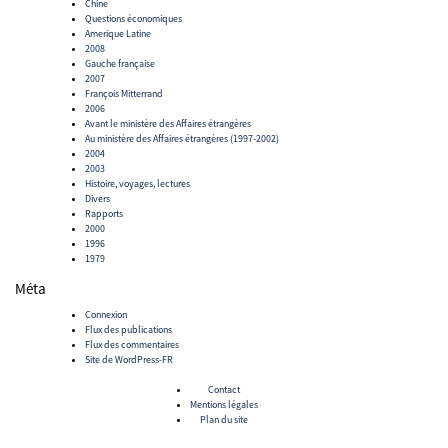
Chine
Questions économiques
Amerique Latine
2008
Gauche française
2007
François Mitterrand
2006
Avant le ministère des Affaires étrangères
Au ministère des Affaires étrangères (1997-2002)
2004
2003
Histoire, voyages, lectures
Divers
Rapports
2000
1996
1979
Méta
Connexion
Flux des publications
Flux des commentaires
Site de WordPress-FR
Contact
Mentions légales
Plan du site