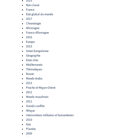
2025
Non classé
France
Etat global du monde
2017
Chronologie
Allemagne
France-Allemagne
2016
Europe
2015
Union Européenne
Géographie
Etats-Unis
Méditerranée
Thématiques
Russie
Monde Arabe
2013
Proche et Moyen-Orient
2012
Monde musulman
2011
Grands conflits
Afrique
Interventions militaires et humanitaires
2010
Asie
Planète
2009