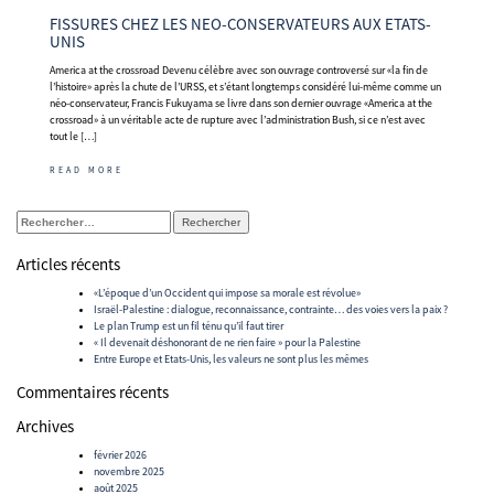
FISSURES CHEZ LES NEO-CONSERVATEURS AUX ETATS-
UNIS
America at the crossroad Devenu célèbre avec son ouvrage controversé sur «la fin de
l’histoire» après la chute de l’URSS, et s’étant longtemps considéré lui-même comme un
néo-conservateur, Francis Fukuyama se livre dans son dernier ouvrage «America at the
crossroad» à un véritable acte de rupture avec l’administration Bush, si ce n’est avec
tout le […]
READ MORE
Rechercher :
Articles récents
«L’époque d’un Occident qui impose sa morale est révolue»
Israël-Palestine : dialogue, reconnaissance, contrainte… des voies vers la paix ?
Le plan Trump est un fil ténu qu’il faut tirer
« Il devenait déshonorant de ne rien faire » pour la Palestine
Entre Europe et Etats-Unis, les valeurs ne sont plus les mêmes
Commentaires récents
Archives
février 2026
novembre 2025
août 2025