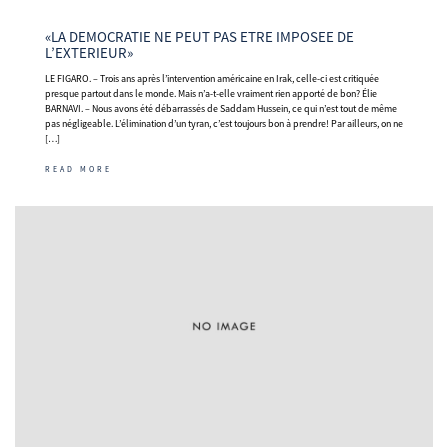
«LA DEMOCRATIE NE PEUT PAS ETRE IMPOSEE DE
L’EXTERIEUR»
LE FIGARO. – Trois ans après l’intervention américaine en Irak, celle-ci est critiquée
presque partout dans le monde. Mais n’a-t-elle vraiment rien apporté de bon? Élie
BARNAVI. – Nous avons été débarrassés de Saddam Hussein, ce qui n’est tout de même
pas négligeable. L’élimination d’un tyran, c’est toujours bon à prendre! Par ailleurs, on ne
[…]
READ MORE