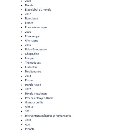
2019
Monde
Etat global du monde
2017
Non classé
France
France-Allemagne
2016
Chronologie
Allemagne
2015
Union Européenne
Géographie
Europe
Thématiques
Etats-Unis
Méditerranée
2013
Russie
Monde Arabe
2012
Monde musulman
Proche et Moyen-Orient
Grands conflits
Afrique
2011
Interventions militaires et humanitaires
2010
Asie
Planète