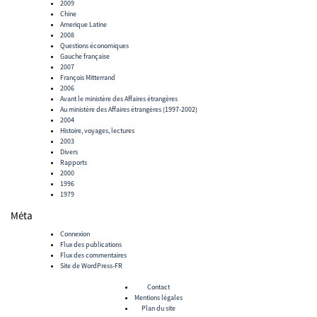
2009
Chine
Amerique Latine
2008
Questions économiques
Gauche française
2007
François Mitterrand
2006
Avant le ministère des Affaires étrangères
Au ministère des Affaires étrangères (1997-2002)
2004
Histoire, voyages, lectures
2003
Divers
Rapports
2000
1996
1979
Méta
Connexion
Flux des publications
Flux des commentaires
Site de WordPress-FR
Contact
Mentions légales
Plan du site