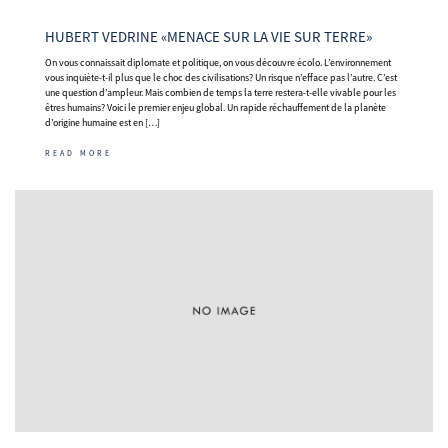
HUBERT VEDRINE «MENACE SUR LA VIE SUR TERRE»
On vous connaissait diplomate et politique, on vous découvre écolo. L’environnement
vous inquiète-t-il plus que le choc des civilisations? Un risque n’efface pas l’autre. C’est
une question d’ampleur. Mais combien de temps la terre restera-t-elle vivable pour les
êtres humains? Voici le premier enjeu global. Un rapide réchauffement de la planète
d’origine humaine est en […]
READ MORE