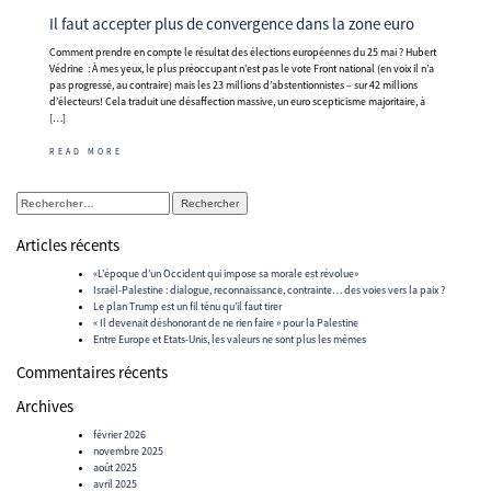
Il faut accepter plus de convergence dans la zone euro
Comment prendre en compte le résultat des élections européennes du 25 mai ? Hubert
Védrine : À mes yeux, le plus préoccupant n’est pas le vote Front national (en voix il n’a
pas progressé, au contraire) mais les 23 millions d’abstentionnistes – sur 42 millions
d’électeurs! Cela traduit une désaffection massive, un euro scepticisme majoritaire, à
[…]
READ MORE
Rechercher :
Articles récents
«L’époque d’un Occident qui impose sa morale est révolue»
Israël-Palestine : dialogue, reconnaissance, contrainte… des voies vers la paix ?
Le plan Trump est un fil ténu qu’il faut tirer
« Il devenait déshonorant de ne rien faire » pour la Palestine
Entre Europe et Etats-Unis, les valeurs ne sont plus les mêmes
Commentaires récents
Archives
février 2026
novembre 2025
août 2025
avril 2025