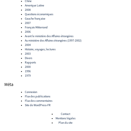
Chine
Amerique Latine
2008
Questions économiques
Gauche française
2007
François Mitterrand
2006
Avant le ministère des Affaires étrangères
Au ministère des Affaires étrangères (1997-2002)
2004
Histoire, voyages, lectures
2003
Divers
Rapports
2000
1996
1979
Méta
Connexion
Flux des publications
Flux des commentaires
Site de WordPress-FR
Contact
Mentions légales
Plan du site