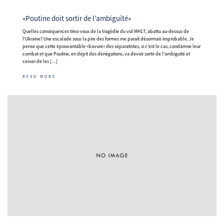
«Poutine doit sortir de l’ambiguïté»
Quelles conséquences tirez-vous de la tragédie du vol MH17, abattu au-dessus de
l’Ukraine? Une escalade sous la pire des formes me paraît désormais improbable. Je
pense que cette épouvantable «bavure» des séparatistes, si c’est le cas, condamne leur
combat et que Poutine, en dépit des dénégations, va devoir sortir de l’ambiguïté et
cesser de les […]
READ MORE