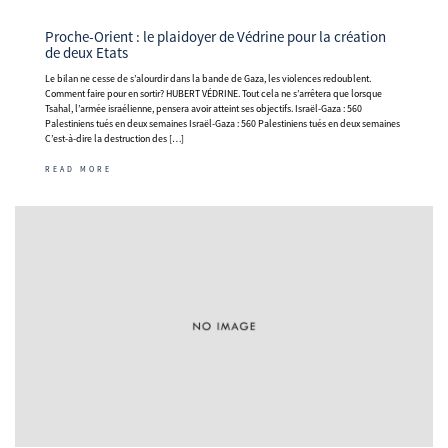
Proche-Orient : le plaidoyer de Védrine pour la création
de deux Etats
Le bilan ne cesse de s’alourdir dans la bande de Gaza, les violences redoublent.
Comment faire pour en sortir? HUBERT VÉDRINE. Tout cela ne s’arrêtera que lorsque
Tsahal, l’armée israélienne, pensera avoir atteint ses objectifs. Israël-Gaza : 560
Palestiniens tués en deux semaines Israël-Gaza : 560 Palestiniens tués en deux semaines
C’est-à-dire la destruction des […]
READ MORE