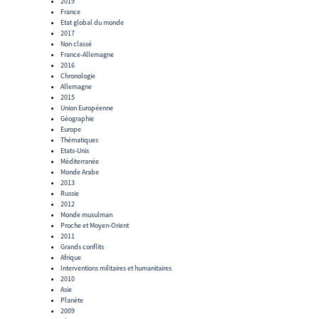
2019
France
Etat global du monde
2017
Non classé
France-Allemagne
2016
Chronologie
Allemagne
2015
Union Européenne
Géographie
Europe
Thématiques
Etats-Unis
Méditerranée
Monde Arabe
2013
Russie
2012
Monde musulman
Proche et Moyen-Orient
2011
Grands conflits
Afrique
Interventions militaires et humanitaires
2010
Asie
Planète
2009