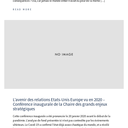
conséquences ? Oui, car jamais le monde entier n’avait eu peur de la même […]
READ MORE
L’avenir des relations Etats-Unis Europe vu en 2020 –
Conférence inaugurale de la Chaire des grands enjeux
stratégiques
Cette conférence inaugurale a été prononcée le 20 janvier 2020 avant le début de la
pandémie. L’analyse de fond présentée ici n’est pas contredite par les évènements
ultérieurs. Le Covid-19 a confirmé l’état déjà assez chaotique du monde, et a révélé