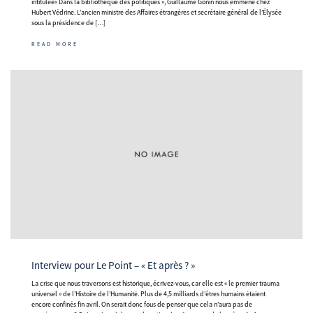
intitulée« Dans la bibliothèque des politiques », Guillaume Gonin nous emmène chez
Hubert Védrine. L’ancien ministre des Aﬀaires étrangères et secrétaire général de l’Élysée
sous la présidence de […]
READ MORE
Interview pour Le Point – « Et après ? »
La crise que nous traversons est historique, écrivez-vous, car elle est « le premier trauma
universel » de l’Histoire de l’Humanité. Plus de 4,5 milliards d’êtres humains étaient
encore confinés fin avril. On serait donc fous de penser que cela n’aura pas de