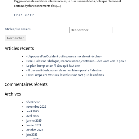
l’aggravation des relations internationales, le durcissement de la politique chinoise et
certains dysfonctionnements des […]
READ MORE
Navigation
Rechercher :
Articles plus anciens
des
articles
Articles récents
«L’époque d’un Occident qui impose sa morale est révolue»
Israël-Palestine : dialogue, reconnaissance, contrainte… des voies vers la paix ?
Le plan Trump est un fil ténu qu’il faut tirer
« Il devenait déshonorant de ne rien faire » pour la Palestine
Entre Europe et Etats-Unis, les valeurs ne sont plus les mêmes
Commentaires récents
Archives
février 2026
novembre 2025
août 2025
avril 2025
janvier 2025
février 2024
octobre 2023
juin 2023