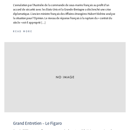
L’annulation par l’Australie de la commande de sous-marins français au profit d’un
accord de sécurité avec les Etats-Unis et la Grande-Bretagne a déclenché une crise
diplomatique. L’ancien ministre français des Affaires étrangères Hubert Védrine analyse
la situation pour l’Opinion. Le niveau de réponse français à la rupture du « contrat du
siècle » est-il approprié […]
READ MORE
Grand Entretien – Le Figaro