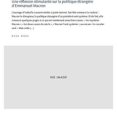
Une réflexion stimulante sur la politique étrangère
d’Emmanuel Macron
L’ouvrage d’Isabelle Lasserre tombe à point nommé. Son titre annonce la couleur :
Macron le disrupteur, la politique étrangère d’un président anti-système. Et de fait, elle
consacre quelques pages à ce qui est maintenant assez bien connu : « les mystères
Macron », « les deux casses du siècle », « Macron l’anti-système », ou encore « le cavalier
seul ». Mais cette […]
READ MORE