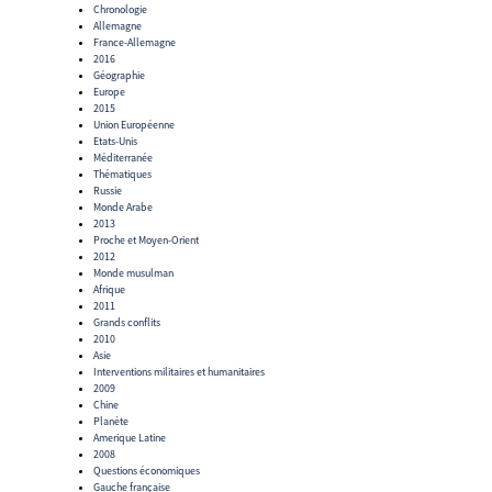
Chronologie
Allemagne
France-Allemagne
2016
Géographie
Europe
2015
Union Européenne
Etats-Unis
Méditerranée
Thématiques
Russie
Monde Arabe
2013
Proche et Moyen-Orient
2012
Monde musulman
Afrique
2011
Grands conflits
2010
Asie
Interventions militaires et humanitaires
2009
Chine
Planète
Amerique Latine
2008
Questions économiques
Gauche française