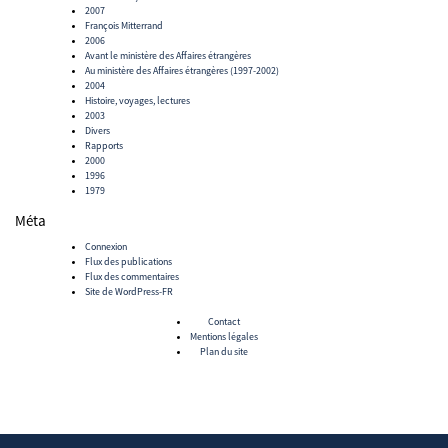
2007
François Mitterrand
2006
Avant le ministère des Affaires étrangères
Au ministère des Affaires étrangères (1997-2002)
2004
Histoire, voyages, lectures
2003
Divers
Rapports
2000
1996
1979
Méta
Connexion
Flux des publications
Flux des commentaires
Site de WordPress-FR
Contact
Mentions légales
Plan du site