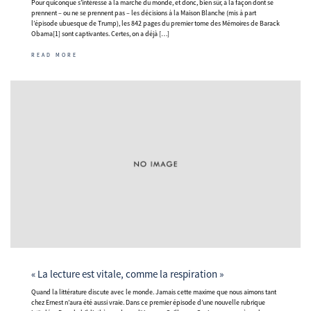
Pour quiconque s’intéresse à la marche du monde, et donc, bien sûr, à la façon dont se
prennent – ou ne se prennent pas – les décisions à la Maison Blanche (mis à part
l’épisode ubuesque de Trump), les 842 pages du premier tome des Mémoires de Barack
Obama[1] sont captivantes. Certes, on a déjà […]
READ MORE
« La lecture est vitale, comme la respiration »
Quand la littérature discute avec le monde. Jamais cette maxime que nous aimons tant
chez Ernest n’aura été aussi vraie. Dans ce premier épisode d’une nouvelle rubrique