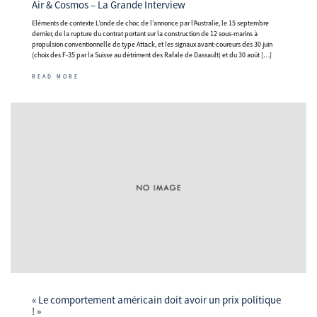
Air & Cosmos – La Grande Interview
Eléments de contexte L’onde de choc de l’annonce par l’Australie, le 15 septembre
dernier, de la rupture du contrat portant sur la construction de 12 sous-marins à
propulsion conventionnelle de type Attack, et les signaux avant-coureurs des 30 juin
(choix des F-35 par la Suisse au détriment des Rafale de Dassault) et du 30 août […]
READ MORE
« Le comportement américain doit avoir un prix politique
! »