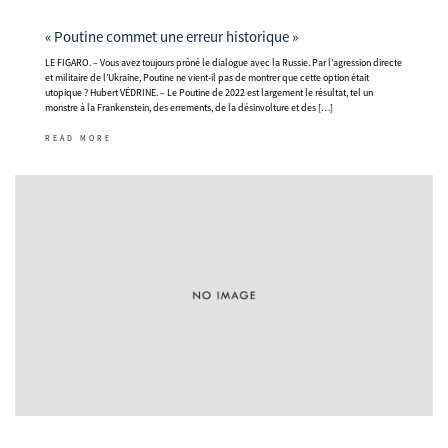
« Poutine commet une erreur historique »
LE FIGARO. – Vous avez toujours prôné le dialogue avec la Russie. Par l’agression directe
et militaire de l’Ukraine, Poutine ne vient-il pas de montrer que cette option était
utopique ? Hubert VÉDRINE. – Le Poutine de 2022 est largement le résultat, tel un
monstre à la Frankenstein, des errements, de la désinvolture et des […]
READ MORE