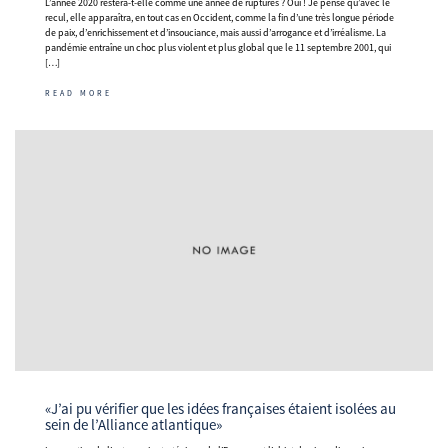
L’année 2020 restera-t-elle comme une année de ruptures ? Oui ! Je pense qu’avec le
recul, elle apparaîtra, en tout cas en Occident, comme la fin d’une très longue période
de paix, d’enrichissement et d’insouciance, mais aussi d’arrogance et d’irréalisme. La
pandémie entraîne un choc plus violent et plus global que le 11 septembre 2001, qui
[…]
READ MORE
«J’ai pu vérifier que les idées françaises étaient isolées au
sein de l’Alliance atlantique»