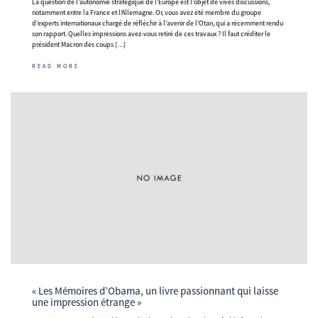
La question de l’autonomie stratégique de l’Europe est l’objet de vives discussions,
notamment entre la France et l’Allemagne. Or, vous avez été membre du groupe
d’experts internationaux chargé de réfléchir à l’avenir de l’Otan, qui a récemment rendu
son rapport. Quelles impressions avez-vous retiré de ces travaux ? Il faut créditer le
président Macron des coups […]
READ MORE
« Les Mémoires d’Obama, un livre passionnant qui laisse
une impression étrange »