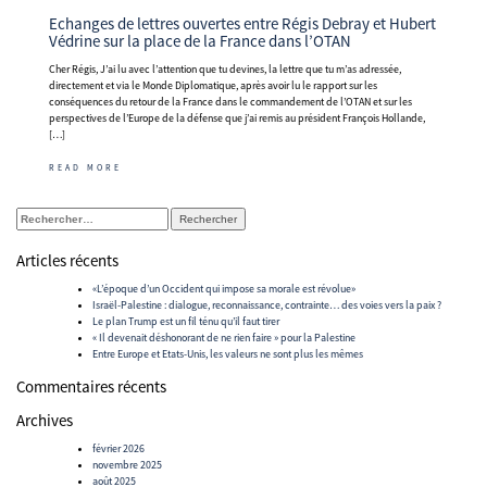
Echanges de lettres ouvertes entre Régis Debray et Hubert
Védrine sur la place de la France dans l’OTAN
Cher Régis, J’ai lu avec l’attention que tu devines, la lettre que tu m’as adressée,
directement et via le Monde Diplomatique, après avoir lu le rapport sur les
conséquences du retour de la France dans le commandement de l’OTAN et sur les
perspectives de l’Europe de la défense que j’ai remis au président François Hollande,
[…]
READ MORE
Rechercher :
Articles récents
«L’époque d’un Occident qui impose sa morale est révolue»
Israël-Palestine : dialogue, reconnaissance, contrainte… des voies vers la paix ?
Le plan Trump est un fil ténu qu’il faut tirer
« Il devenait déshonorant de ne rien faire » pour la Palestine
Entre Europe et Etats-Unis, les valeurs ne sont plus les mêmes
Commentaires récents
Archives
février 2026
novembre 2025
août 2025