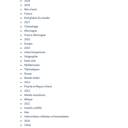
2024
2025
Non classé
France
Etat global du monde
2017
Chronologie
Allemagne
France-Allemagne
2016
Europe
2015
Union Européenne
Géographie
Etats-Unis
Méditerranée
Thématiques
Russie
Monde Arabe
2013
Proche et Moyen-Orient
2012
Monde musulman
Afrique
2011
Grands conflits
Asie
Interventions militaires et humanitaires
2010
Chine