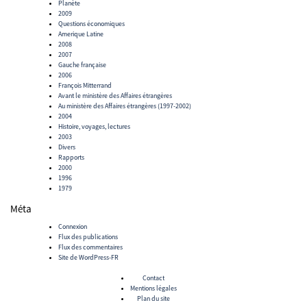
Planète
2009
Questions économiques
Amerique Latine
2008
2007
Gauche française
2006
François Mitterrand
Avant le ministère des Affaires étrangères
Au ministère des Affaires étrangères (1997-2002)
2004
Histoire, voyages, lectures
2003
Divers
Rapports
2000
1996
1979
Méta
Connexion
Flux des publications
Flux des commentaires
Site de WordPress-FR
Contact
Mentions légales
Plan du site