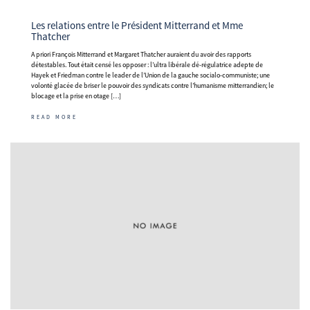
Les relations entre le Président Mitterrand et Mme
Thatcher
A priori François Mitterrand et Margaret Thatcher auraient du avoir des rapports
détestables. Tout était censé les opposer : l’ultra libérale dé-régulatrice adepte de
Hayek et Friedman contre le leader de l’Union de la gauche socialo-communiste; une
volonté glacée de briser le pouvoir des syndicats contre l’humanisme mitterrandien; le
blocage et la prise en otage […]
READ MORE