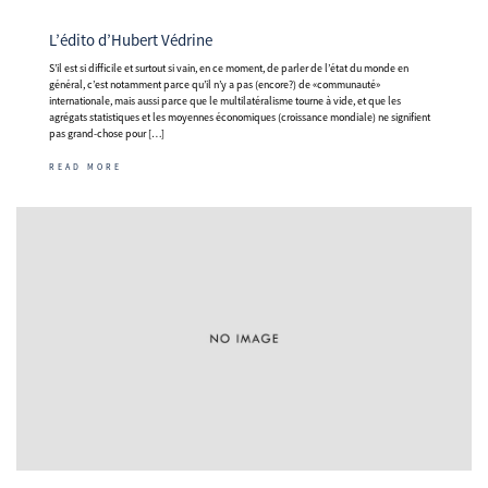
L’édito d’Hubert Védrine
S’il est si difficile et surtout si vain, en ce moment, de parler de l’état du monde en
général, c’est notamment parce qu’il n’y a pas (encore?) de «communauté»
internationale, mais aussi parce que le multilatéralisme tourne à vide, et que les
agrégats statistiques et les moyennes économiques (croissance mondiale) ne signifient
pas grand-chose pour […]
READ MORE