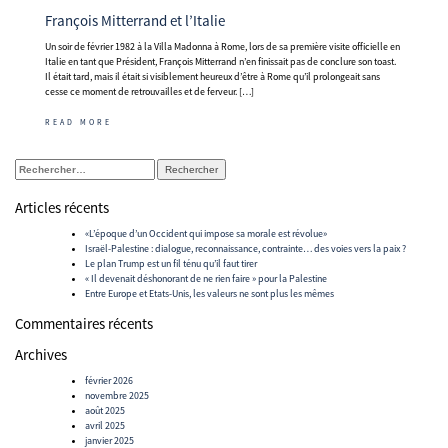
François Mitterrand et l’Italie
Un soir de février 1982 à la Villa Madonna à Rome, lors de sa première visite officielle en
Italie en tant que Président, François Mitterrand n’en finissait pas de conclure son toast.
Il était tard, mais il était si visiblement heureux d’être à Rome qu’il prolongeait sans
cesse ce moment de retrouvailles et de ferveur. […]
READ MORE
Rechercher :
Articles récents
«L’époque d’un Occident qui impose sa morale est révolue»
Israël-Palestine : dialogue, reconnaissance, contrainte… des voies vers la paix ?
Le plan Trump est un fil ténu qu’il faut tirer
« Il devenait déshonorant de ne rien faire » pour la Palestine
Entre Europe et Etats-Unis, les valeurs ne sont plus les mêmes
Commentaires récents
Archives
février 2026
novembre 2025
août 2025
avril 2025
janvier 2025