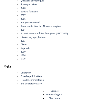
Questions économiques
Amerique Latine
2008
Gauche française
2007
2006
François Mitterrand
Avant le ministère des Affaires étrangères
2004
Au ministère des Affaires étrangères (1997-2002)
Histoire, voyages, lectures
2003
Divers
Rapports
2000
1996
1979
Méta
Connexion
Flux des publications
Flux des commentaires
Site de WordPress-FR
Contact
Mentions légales
Plan du site