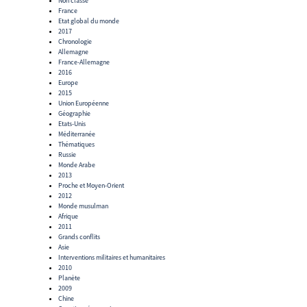
Non classé
France
Etat global du monde
2017
Chronologie
Allemagne
France-Allemagne
2016
Europe
2015
Union Européenne
Géographie
Etats-Unis
Méditerranée
Thématiques
Russie
Monde Arabe
2013
Proche et Moyen-Orient
2012
Monde musulman
Afrique
2011
Grands conflits
Asie
Interventions militaires et humanitaires
2010
Planète
2009
Chine