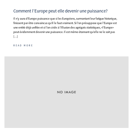
Comment l’Europe peut elle devenir une puissance?
Il n’y aura d’Europe puissance que si les Européens, surmontant leur fatigue historique,
finissent par être convaincus qu’il le faut vraiment. Si l’on présuppose que l’Europe est
une entité déjà unifiée et si l’on cède à l’illusion des agrégats statistiques, «l’Europe»
peut évidemment devenir une puissance. Il est même étonnant qu’elle ne le soit pas
[…]
READ MORE