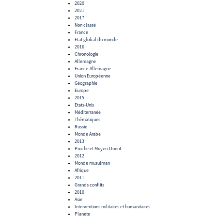
2020
2021
2017
Non classé
France
Etat global du monde
2016
Chronologie
Allemagne
France-Allemagne
Union Européenne
Géographie
Europe
2015
Etats-Unis
Méditerranée
Thématiques
Russie
Monde Arabe
2013
Proche et Moyen-Orient
2012
Monde musulman
Afrique
2011
Grands conflits
2010
Asie
Interventions militaires et humanitaires
Planète