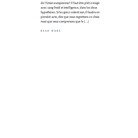
de l’Union européenne? Il faut être prêt à réagir
avec sang-froid et intelligence, dans les deux
hypothèses. Si les grecs votent non, il faudra en
prendre acte, dire que nous regrettons ce choix
mais que nous comprenons que le […]
READ MORE