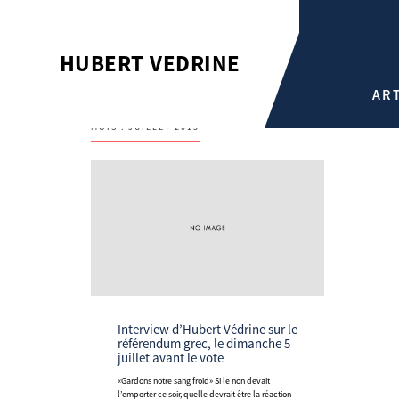
HUBERT VEDRINE
AR
MOIS :
JUILLET 2015
Interview d’Hubert Védrine sur le
référendum grec, le dimanche 5
juillet avant le vote
«Gardons notre sang froid» Si le non devait
l’emporter ce soir, quelle devrait être la réaction