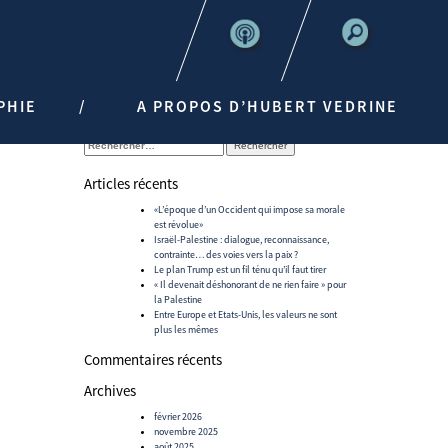
PHIE
A PROPOS D’HUBERT VEDRINE
Rechercher :
Articles récents
«L’époque d’un Occident qui impose sa morale
est révolue»
Israël-Palestine : dialogue, reconnaissance,
contrainte… des voies vers la paix ?
Le plan Trump est un fil ténu qu’il faut tirer
« Il devenait déshonorant de ne rien faire » pour
la Palestine
Entre Europe et Etats-Unis, les valeurs ne sont
plus les mêmes
Commentaires récents
Archives
février 2026
novembre 2025
août 2025