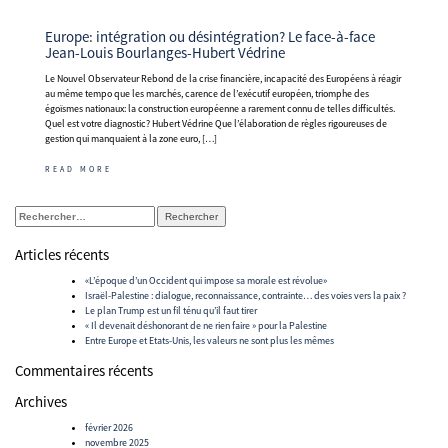
Europe: intégration ou désintégration? Le face-à-face
Jean-Louis Bourlanges-Hubert Védrine
Le Nouvel Observateur Rebond de la crise financière, incapacité des Européens à réagir
au même tempo que les marchés, carence de l’exécutif européen, triomphe des
égoïsmes nationaux: la construction européenne a rarement connu de telles difficultés.
Quel est votre diagnostic? Hubert Védrine Que l’élaboration de règles rigoureuses de
gestion qui manquaient à la zone euro, […]
READ MORE
Rechercher :
Articles récents
«L’époque d’un Occident qui impose sa morale est révolue»
Israël-Palestine : dialogue, reconnaissance, contrainte… des voies vers la paix ?
Le plan Trump est un fil ténu qu’il faut tirer
« Il devenait déshonorant de ne rien faire » pour la Palestine
Entre Europe et Etats-Unis, les valeurs ne sont plus les mêmes
Commentaires récents
Archives
février 2026
novembre 2025