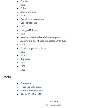
Planète
2009
Chine
Amerique Latine
2008
Questions économiques
Gauche française
2007
François Mitterrand
2006
Avant le ministère des Affaires étrangères
Au ministère des Affaires étrangères (1997-2002)
2004
Histoire, voyages, lectures
2003
Divers
Rapports
2000
1996
1979
Méta
Connexion
Flux des publications
Flux des commentaires
Site de WordPress-FR
Contact
Mentions légales