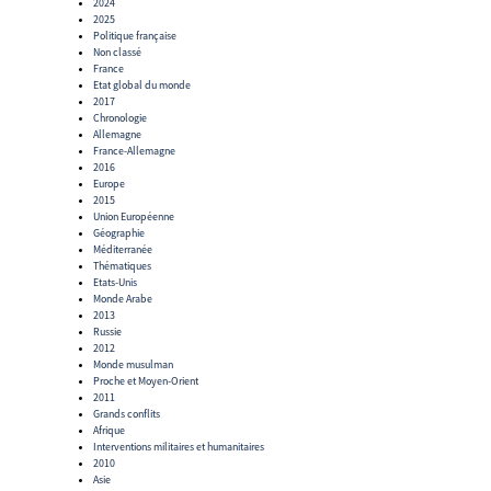
2024
2025
Politique française
Non classé
France
Etat global du monde
2017
Chronologie
Allemagne
France-Allemagne
2016
Europe
2015
Union Européenne
Géographie
Méditerranée
Thématiques
Etats-Unis
Monde Arabe
2013
Russie
2012
Monde musulman
Proche et Moyen-Orient
2011
Grands conflits
Afrique
Interventions militaires et humanitaires
2010
Asie