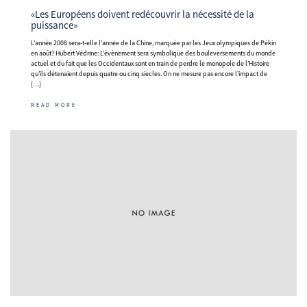
«Les Européens doivent redécouvrir la nécessité de la
puissance»
L’année 2008 sera-t-elle l’année de la Chine, marquée par les Jeux olympiques de Pékin
en août? Hubert Védrine: L’évènement sera symbolique des bouleversements du monde
actuel et du fait que les Occidentaux sont en train de perdre le monopole de l’Histoire
qu’ils détenaient depuis quatre ou cinq siècles. On ne mesure pas encore l’impact de
[…]
READ MORE