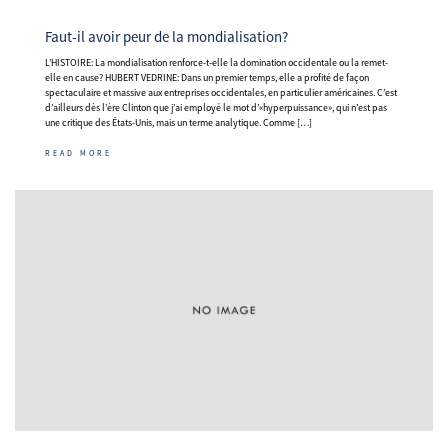
Faut-il avoir peur de la mondialisation?
L’HISTOIRE: La mondialisation renforce-t-elle la domination occidentale ou la remet-
elle en cause? HUBERT VEDRINE: Dans un premier temps, elle a profité de façon
spectaculaire et massive aux entreprises occidentales, en particulier américaines. C’est
d’ailleurs dès l’ère Clinton que j’ai employé le mot d’«hyperpuissance», qui n’est pas
une critique des États-Unis, mais un terme analytique. Comme […]
READ MORE