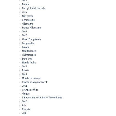
2018
France
Etat global du monde
2017
Non classé
Chronologie
Allemagne
France-Allemagne
2016
2015
Union Européenne
Géographie
Europe
Méditerranée
Thématiques
Etats-Unis
Monde Arabe
2013
Russie
2012
Monde musulman
Proche et Moyen-Orient
2011
Grands conflits
Afrique
Interventions militaires et humanitaires
2010
Asie
Planète
2009