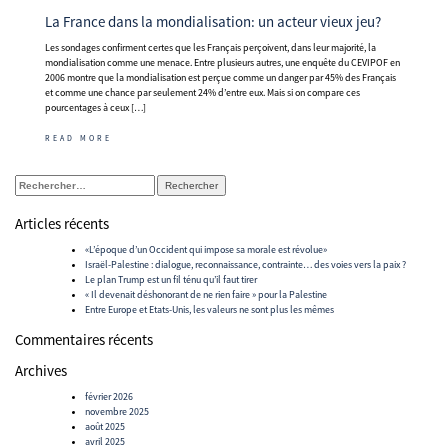
La France dans la mondialisation: un acteur vieux jeu?
Les sondages confirment certes que les Français perçoivent, dans leur majorité, la
mondialisation comme une menace. Entre plusieurs autres, une enquête du CEVIPOF en
2006 montre que la mondialisation est perçue comme un danger par 45% des Français
et comme une chance par seulement 24% d’entre eux. Mais si on compare ces
pourcentages à ceux […]
READ MORE
Rechercher :
Articles récents
«L’époque d’un Occident qui impose sa morale est révolue»
Israël-Palestine : dialogue, reconnaissance, contrainte… des voies vers la paix ?
Le plan Trump est un fil ténu qu’il faut tirer
« Il devenait déshonorant de ne rien faire » pour la Palestine
Entre Europe et Etats-Unis, les valeurs ne sont plus les mêmes
Commentaires récents
Archives
février 2026
novembre 2025
août 2025
avril 2025