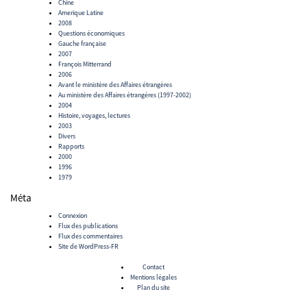
Chine
Amerique Latine
2008
Questions économiques
Gauche française
2007
François Mitterrand
2006
Avant le ministère des Affaires étrangères
Au ministère des Affaires étrangères (1997-2002)
2004
Histoire, voyages, lectures
2003
Divers
Rapports
2000
1996
1979
Méta
Connexion
Flux des publications
Flux des commentaires
Site de WordPress-FR
Contact
Mentions légales
Plan du site