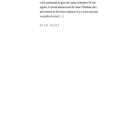
cela sonnerait le glas de notre entretien! A cet
égard, il serait intéressant de faire l’histoire des
prévisions et de leurs auteurs: il y a ceux qui ont
vu juste et ceux […]
READ MORE