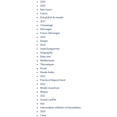
2024
2025
Non classé
France
Etat global du monde
2017
Chronologie
Allemagne
France-Allemagne
2016
Europe
2015
Union Européenne
Géographie
Etats-Unis
Méditerranée
Thématiques
Russie
Monde Arabe
2013
Proche et Moyen-Orient
2012
Monde musulman
Afrique
2011
Grands conflits
Asie
Interventions militaires et humanitaires
2010
Chine