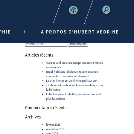
PHIE
A PROPOS D’HUBERT VEDRINE
Rechercher :
Articles récents
«L’époque d’un Occident qui impose sa morale
est révolue»
Israël-Palestine : dialogue, reconnaissance,
contrainte… des voies vers la paix ?
Le plan Trump est un fil ténu qu’il faut tirer
« Il devenait déshonorant de ne rien faire » pour
la Palestine
Entre Europe et Etats-Unis, les valeurs ne sont
plus les mêmes
Commentaires récents
Archives
février 2026
novembre 2025
août 2025