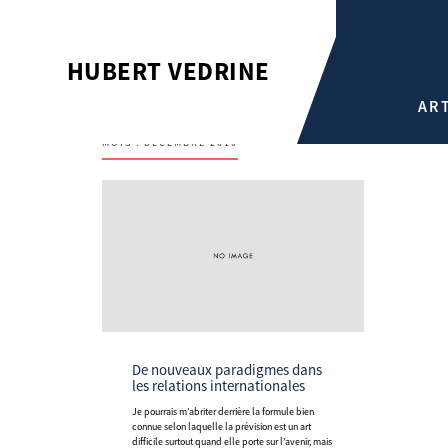
HUBERT VEDRINE
AR
MOIS :
DÉCEMBRE 2010
De nouveaux paradigmes dans
les relations internationales
Je pourrais m’abriter derrière la formule bien
connue selon laquelle la prévision est un art
difficile surtout quand elle porte sur l’avenir, mais