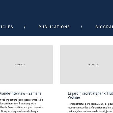
TICLES
PUBLICATIONS
BIOGRA
 Grande Interview – Zamane
Le jardin secret afghan d’Hubert
Védrine
lomatie française. il a été un proche
Portrait effectué par Régis KOETSCHET pour la
iller de François Mitterrand puis patron du
revue Les nouvelles d’Afghanistan En plein 
d’Orsay sous la présidence de Jacques
de Paris, dans ses bureaux de travail, je suis 