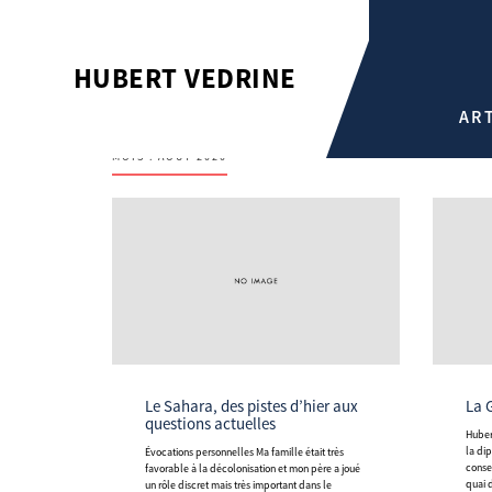
HUBERT VEDRINE
AR
MOIS :
AOÛT 2020
Le Sahara, des pistes d’hier aux
La
questions actuelles
Hubert Védrine est une figure incontournable de
la dip
Évocations personnelles Ma famille était très
conse
favorable à la décolonisation et mon père a joué
quai 
un rôle discret mais très important dans le