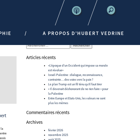
PHIE
A PROPOS D’HUBERT VEDRINE
Rechercher :
Articles récents
«L’époque d’un Occident qui impose sa morale
est révolue»
Israël-Palestine : dialogue, reconnaissance,
contrainte… des voies vers la paix ?
Le plan Trump est un fil ténu qu’il faut tirer
« Il devenait déshonorant de ne rien faire » pour
la Palestine
Entre Europe et Etats-Unis, les valeurs ne sont
plus les mêmes
Commentaires récents
Archives
février 2026
centre
novembre 2025
assis
août 2025