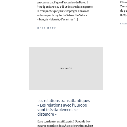
Chirac
processus pacifique d’accession du Maroc à
Zaman
l’indépendance au début des années cinquante.
du pou
Il n’empêche que j’ai été imprégné dans mon
II et 
enfance par le mythe du Sahara. Un Sahara
« français » bien sûr, d’avant les […]
REA
READ MORE
Les relations transatlantiques –
« Les relations avec l’Europe
vont inévitablement se
distendre »
Dans son dernier essai Et après ? (Fayard), l’ex-
ministre socialiste des Affaires étrangères Hubert