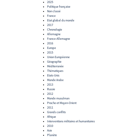
2025
Politique française
Non classé
France
Etat global du monde
2017
Chronologie
Allemagne
France-Allemagne
2016
Europe
2015
Union Européenne
Géographie
Méditerranée
Thématiques
Etats-Unis
Monde Arabe
2013
Russie
2012
Monde musulman
Proche et Moyen-Orient
2011
Grands conflits
Afrique
Interventions militaires et humanitaires
2010
Asie
Planète