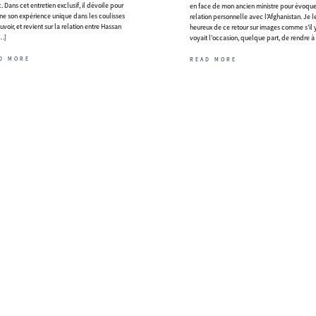
. Dans cet entretien exclusif, il dévoile pour
en face de mon ancien ministre pour évoque
e son expérience unique dans les coulisses
relation personnelle avec l’Afghanistan. Je l
voir, et revient sur la relation entre Hassan
heureux de ce retour sur images comme s’il 
[…]
voyait l’occasion, quelque part, de rendre à
D MORE
READ MORE