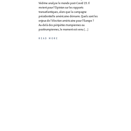
Védrine analyse le monde post-Covid 19. Il
revient pour l’Opinion sur les rapports
transatlantiques, alors que la campagne
présidentielle américaine démarre. Quels sont les
enjeux de l’élection américaine pour l’Europe ?
Au-delà des péripéties trumpiennes ou
posttrumpiennes, le moment est venu […]
READ MORE