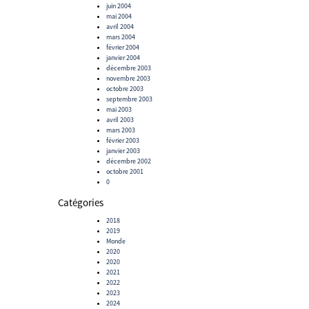
juin 2004
mai 2004
avril 2004
mars 2004
février 2004
janvier 2004
décembre 2003
novembre 2003
octobre 2003
septembre 2003
mai 2003
avril 2003
mars 2003
février 2003
janvier 2003
décembre 2002
octobre 2001
0
Catégories
2018
2019
Monde
2020
2020
2021
2022
2023
2024