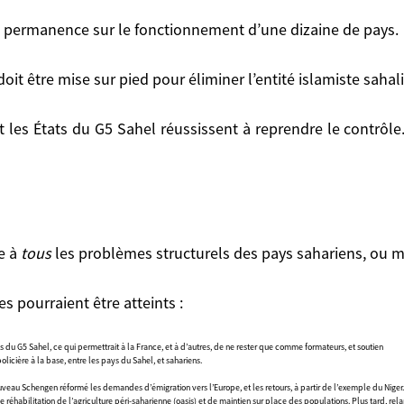
n permanence sur le fonctionnement d’une dizaine de pays.
it être mise sur pied pour éliminer l’entité islamiste sahalie
us
les problèmes structurels des pays sahariens, ou mê
raient être atteints :
 permettrait à la France, et à d’autres, de ne rester que comme formateurs, et soutien
entre les pays du Sahel, et sahariens.
mé les demandes d’émigration vers l’Europe, et les retours, à partir de l’exemple du Niger.
agriculture péri-saharienne (oasis) et de maintien sur place des populations. Plus tard, relance du tourisme 
ée à
tous
les problèmes structurels des pays sahariens, ou
le des gouvernements concernés.
s pourraient être atteints :
 G5 Sahel, ce qui permettrait à la France, et à d’autres, de ne rester que comme formateurs, et soutien
icière à la base, entre les pays du Sahel, et sahariens.
eau Schengen réformé les demandes d’émigration vers l’Europe, et les retours, à partir de l’exemple du Niger.
habilitation de l’agriculture péri-saharienne (oasis) et de maintien sur place des populations. Plus tard, re