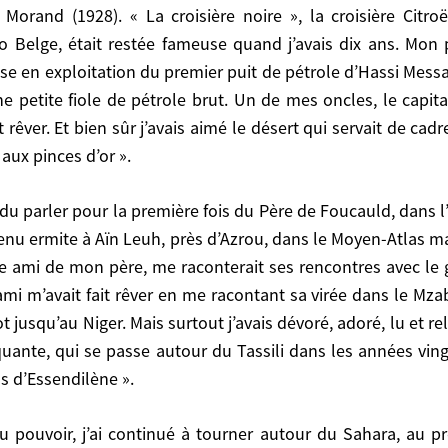
Morand (1928). « La croisière noire », la croisière Citro
. Il n’empêche que j’ai été imprégné dans mon enfance
 Belge, était restée fameuse quand j’avais dix ans. Mo
voyais aucune contradiction, pas plus que les amis magh
ise en exploitation du premier puit de pétrole d’Hassi Mess
 des Sahariens, mais la fascination est là !
 petite fiole de pétrole brut. Un de mes oncles, le capita
t rêver. Et bien sûr j’avais aimé le désert qui servait de ca
 croisière noire », la croisière Citroën, d’Haardt-Aud
 aux pinces d’or ».
d j’avais dix ans. Mon père m’avait emmené un soir aux
e d’Hassi Messaoud. Bousculé, j’avais marché sur les 
capitaine Louis Camper, avait été sous-préfet de Djanet, «
evenu ermite à Aïn Leuh, près d’Azrou, dans le Moyen-Atlas m
usieurs aventures de Tintin. « Au pays de l’Or Noir » (en f
e ami de mon père, me raconterait ses rencontres avec le g
i m’avait fait rêver en me racontant sa virée dans le Mzab. 
jusqu’au Niger. Mais surtout j’avais dévoré, adoré, lu et re
 à Aïn Leuh, près d’Azrou, dans le Moyen-Atlas marocain
ante, qui se passe autour du Tassili dans les années ving
e raconterait ses rencontres avec le grand Amenokal du 
us d’Essendilène ».
ntant sa virée dans le Mzab. Et un de mes frères, Francis
voré, adoré, lu et relu l’envoutante trilogie saharien
es années vingt : « La piste oubliée », « La montagne a