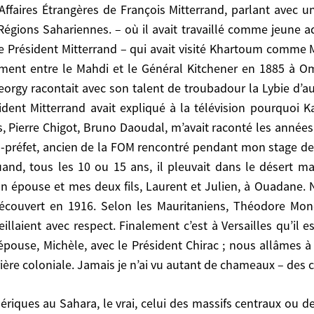
Affaires Étrangères de François Mitterrand, parlant avec u
gions Sahariennes. – où il avait travaillé comme jeune admi
le Président Mitterrand – qui avait visité Khartoum comme 
ngères de François Mitterrand, parlant avec une nost
tement entre le Mahdi et le Général Kitchener en 1885 à O
– où il avait travaillé comme jeune administrateur -, si
rgy racontait avec son talent de troubadour la Lybie d’autr
 avait visité Khartoum comme Ministre de la France d’Ou
ident Mitterrand avait expliqué à la télévision pourquoi 
chener en 1885 à Omdurman. J’ai été sur place en 201
s, Pierre Chigot, Bruno Daoudal, m’avait raconté les anné
a Lybie d’autrefois. En 1985, jeune conseiller, il m’ava
us-préfet, ancien de la FOM rencontré pendant mon stage de
oi Kadhafi devait être contenu au nord du 16è parallèle
uand, tous les 10 ou 15 ans, il pleuvait dans le désert ma
s auprès du Président Tombalbaye, et le Tibesti. Souve
on épouse et mes deux fils, Laurent et Julien, à Ouadane. 
firmait que des poissons et des crocodiles nains reprena
découvert en 1916. Selon les Mauritaniens, Théodore Mo
eformaient ! Mauritanie où j’allais à Noël 1985, avec m
eillaient avec respect. Finalement c’est à Versailles qu’il
ù une météorite avait formé un vaste cratère, découvert
ouse, Michèle, avec le Président Chirac ; nous allâmes à 
urir dans le désert. Ils le surveillaient avec respect. 
rière coloniale. Jamais je n’ai vu autant de chameaux – des 
, accompagné de mon épouse, Michèle, avec le Président 
encé sa carrière coloniale. Jamais je n’ai vu autant de c