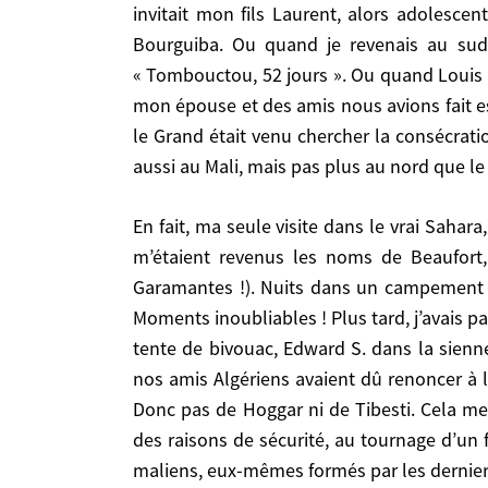
Mais ces incursions étaient toujours périphériques au Sahara, le vrai, celui des massifs centraux ou des grands ergs. Comme quand Erik Orsenna invitait
invitait mon fils Laurent, alors adolescen
mon fils Laurent, alors adolescent, à remonter le
Bourguiba. Ou quand je revenais au sud
je revenais au sud de Zagora au Hamid et que j’y
« Tombouctou, 52 jours ». Ou quand Louis 
Gardel un soir chez Maurice Benassayag racontai
mon épouse et des amis nous avions fait es
longtemps après, en 2001, à Siwa, l’oasis à l’oue
le Grand était venu chercher la consécrat
d’Amon qui avaient eu la prudence de le reconna
aussi au Mali, mais pas plus au nord que l
En fait, ma seule visite dans le vrai Sahara, avait été en famille à Djanet, et au Tassili des Agers, le lieu de la magique montagne aux écritures, et m’étaient
En fait, ma seule visite dans le vrai Sahara, avait été en famille à Djanet, et au Tassili des Agers, le lieu de la magique montagne aux écritures, et
revenus les noms de Beaufort, de Lignac, de Cha
m’étaient revenus les noms de Beaufor
campement dans la direction du Ténéré. Randonnée
Garamantes !). Nuits dans un campement da
passé une nuit près des lacs d’Ubari, dans le gr
Moments inoubliables ! Plus tard, j’avais p
le destin avait décidé que nous n’irions jamai
tente de bivouac, Edward S. dans la sienn
Tamanrasset/Djanet, dont on se faisait une joie,
nos amis Algériens avaient dû renoncer à l
2008, mon fils Laurent, devenu documentariste, a
Donc pas de Hoggar ni de Tibesti. Cela me 
reconstitution d’une brigade méhariste, formée p
des raisons de sécurité, au tournage d’un 
Aujourd’hui, la brûlante question saharienne
maliens, eux-mêmes formés par les derniers