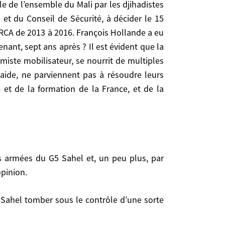
ues et économiques. Les États qu’elle a sauvés, et
e de l’ensemble du Mali par les djihadistes
irement, en dépit de l’engagement, de l’aide et de
et du Conseil de Sécurité, à décider le 15
euls.
n RCA de 2013 à 2016. François Hollande a eu
nant, sept ans après ? Il est évident que la
miste mobilisateur, se nourrit de multiples
e aide, ne parviennent pas à résoudre leurs
 et de la formation de la France, et de la
opinion.
. C’est une vraie guerre, difficile.