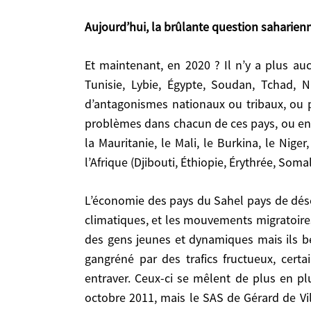
Et maintenant, en 2020 ? Il n’y a plus aucun mystère saharien, mais des problèmes. Dix pays répartis sur 10 millions de km2 (Maroc, Algérie, Tunisie, Lybie,
Aujourd’hui, la brûlante question saharie
Égypte, Soudan, Tchad, Niger, Mali, Mauritanie)
tribaux, ou par faiblesse, par incapacité, ou ref
Et maintenant, en 2020 ? Il n’y a plus aucun mystère saharien, mais des problèmes. Dix pays répartis sur 10 millions de km2 (Maroc, Algérie,
entre eux: Algérie/Maroc, Lybie, Égypte/Éthiopie, et
Tunisie, Lybie, Égypte, Soudan, Tchad, N
du Nigeria, le Tchad, le nord du Cameroun, l’ouest
d’antagonismes nationaux ou tribaux, ou pa
problèmes dans chacun de ces pays, ou entre
L’économie des pays du Sahel pays de désert ou de savane, structurellement fragile, est affectée plus sévèrement qu’avant par les changements
la Mauritanie, le Mali, le Burkina, le Nig
climatiques, et les mouvements migratoires soit ve
l’Afrique (Djibouti, Éthiopie, Érythrée, Somal
jeunes et dynamiques mais ils bénéficient ensuit
trafics fructueux, certains traditionnels, d’au
L’économie des pays du Sahel pays de désert ou de savane, structurellement fragile, est affectée plus sévèrement qu’avant par les changements
plus en plus à l’activité des groupes djihadiste
climatiques, et les mouvements migratoires s
Villiers, paru un an avant, en 2010, « Féroce Guin
des gens jeunes et dynamiques mais ils bén
jugée imminente et crédible, de la prise de con
gangréné par des trafics fructueux, cert
dirigeants maliens et africains de la région et du
et aussi l’opération Sangaris en RCA de 2013 à 
entraver. Ceux-ci se mêlent de plus en plu
quelle est la situation maintenant, sept ans après
octobre 2011, mais le SAS de Gérard de Vill