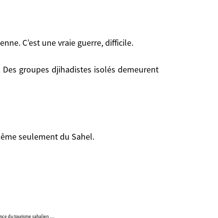
nne. C’est une vraie guerre, difficile.
me seulement du Sahel.
sahalien …
 même seulement du Sahel.
lance du tourisme sahalien …