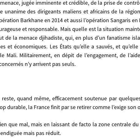
 de multiples frustrations anciennes, politiques, ethniq
menace, jugée imminente et crédible, de la prise de contrôl
 problèmes structurels. À commencer par le Mali. Milita
 unanime des dirigeants maliens et africains de la région 
u sein du G5 Sahel, les pays concernés n’y arrivent pas s
’opération Barkhane en 2014 et aussi l’opération Sangaris e
rageuse et responsable. Mais quelle est la situation mainte
ut de la menace djihadiste, qui, en plus d’un fanatisme isla
ues et économiques. Les États qu’elle a sauvés, et qu’ell
 Mali. Militairement, en dépit de l’engagement, de l’aide
France finit par se retirer comme l’exige son opinion.
concernés n’y arrivent pas seuls.
is pas réduit.
anence sur le fonctionnement d’une dizaine de pays.
rop durable, la France finit par se retirer comme l’exige son 
e mise sur pied pour éliminer l’entité islamiste sahalienne
t endiguée mais pas réduit.