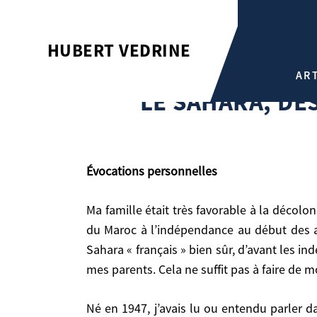
LE SAHARA, DES PISTES D’
HUBERT VEDRINE
Hubert Vedrine
AR
LE SAHARA, DE
Évocations
personnelles
Ma famille était très favorable à la décolonisation et mon père a joué un rôle discret mais très important dans le processus pacifique d’accession
du Maroc à l’indépendance au début des a
Sahara « français » bien sûr, d’avant les i
mes parents. Cela ne suffit pas à faire de m
Évocations
personnelles
Né en 1947, j’avais lu ou entendu parler dans ma famille du livre de Pierre Benoît, « Atlantide » (1919), de « l’Escadron Blanc » de Joseph Peyré
Ma famille était très favorable à la décolonisation et mon père a joué un rôle discret mais très important dans le processus pacifique d’accession du Maroc