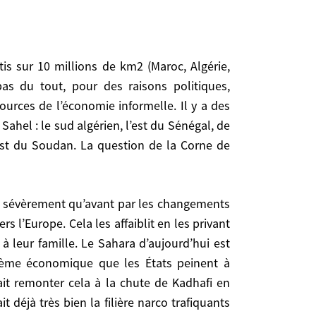
 raisons politiques, d’antagonismes nationaux ou
. Il y a des problèmes dans chacun de ces pays, ou
la Mauritanie, le Mali, le Burkina, le Niger, le Nord
pas du tout, pour des raisons politiques,
i, Éthiopie, Érythrée, Somalie) est différente.
ources de l’économie informelle. Il y a des
ahel : le sud algérien, l’est du Sénégal, de
ouest du Soudan. La question de la Corne de
’Europe. Cela les affaiblit en les privant des gens
lle. Le Sahara d’aujourd’hui est gangréné par des
s États peinent à entraver. Ceux-ci se mêlent de
Kadhafi en octobre 2011, mais le SAS de Gérard de
s l’Europe. Cela les affaiblit en les privant
s /colombiens/AQMI via la Guinée Bissau. La menace,
à leur famille. Le Sahara d’aujourd’hui est
duit François Hollande, à la demande unanime des
ystème économique que les États peinent à
ation Serval suivie de l’opération Barkhane en 2014
ce s’est montrée courageuse et responsable. Mais
fait remonter cela à la chute de Kadhafi en
 venir à bout de la menace djihadiste, qui, en plus
 déjà très bien la filière narco trafiquants