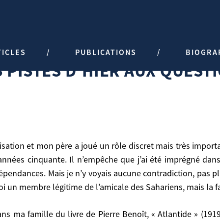
HIER AUX QUESTIONS ACTUELLES
TICLES
PUBLICATIONS
BIOGRA
S PISTES D’HIER AUX QUEST
nnées cinquante. Il n’empêche que j’ai été imprégné da
ndépendances. Mais je n’y voyais aucune contradiction, pas 
oi un membre légitime de l’amicale des Sahariens, mais la fa