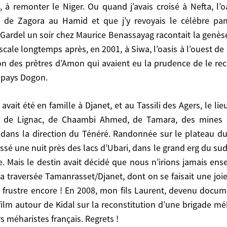
t, à remonter le Niger. Ou quand j’avais croisé à Nefta, l’
 Niger. Ou quand j’avais croisé à Nefta, l’oasis du sud 
 de Zagora au Hamid et que j’y revoyais le célèbre pa
 revoyais le célèbre panneau, avec son chameau et sa f
Gardel un soir chez Maurice Benassayag racontait la genèse
t la genèse de son livre « Fort Saganne ». Quand ave
cale longtemps après, en 2001, à Siwa, l’oasis à l’ouest de 
st de l’Égypte dans le désert libyen où Alexandre le Gra
ion des prêtres d’Amon qui avaient eu la prudence de le 
ître comme pharaon. Nous avions été aussi au Mali, mai
e pays Dogon.
ambi Ahmed, de Tamara, des mines du roi Salomon, du 
t, de Lignac, de Chaambi Ahmed, de Tamara, des mines 
 sur le plateau du Tassili à observer les peintures rup
ns la direction du Ténéré. Randonnée sur le plateau du T
and erg du sud libyen. Mon épouse et moi dans une petite
assé une nuit près des lacs d’Ubari, dans le grand erg du s
s ensemble à Tamanrasset, ni à l’Assekrem … Et nos am
e. Mais le destin avait décidé que nous n’irions jamais en
 convoi de 4/4 avec méchouis de gazelles. Donc pas de 
a traversée Tamanrasset/Djanet, dont on se faisait une joi
vait dû renoncer, lui aussi, pour des raisons de sécur
frustre encore ! En 2008, mon fils Laurent, devenu documen
ar les derniers méharistes maliens, eux-mêmes formés pa
film autour de Kidal sur la reconstitution d’une brigade mé
 méharistes français. Regrets !