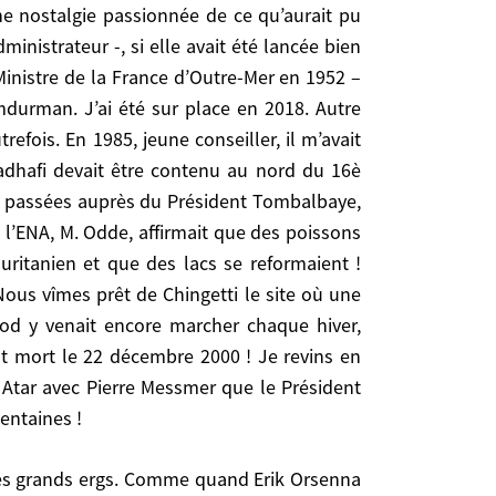
ne nostalgie passionnée de ce qu’aurait pu
nistrateur -, si elle avait été lancée bien
Ministre de la France d’Outre-Mer en 1952 –
algie passionnée de ce qu’aurait pu être l’OCRS,
mdurman. J’ai été sur place en 2018. Autre
 elle avait été lancée bien plus tôt qu’en 1957 !
efois. En 1985, jeune conseiller, il m’avait
tre-Mer en 1952 – nous enchantait avec le récit de
Kadhafi devait être contenu au nord du 16è
8. Autre conteur hors pair, l’ancien ambassadeur
es passées auprès du Président Tombalbaye,
it fallu plancher sur le Tchad quand le Président
 l’ENA, M. Odde, affirmait que des poissons
. Un ami d’un autre de mes oncles, Pierre Chigot,
uritanien et que des lacs se reformaient !
nir plus ancien, un sous-préfet, ancien de la FOM
Nous vîmes prêt de Chingetti le site où une
ient vie quand, tous les 10 ou 15 ans, il pleuvait
nod y venait encore marcher chaque hiver,
on épouse et mes deux fils, Laurent et Julien, à
 est mort le 22 décembre 2000 ! Je revins en
 en 1916. Selon les Mauritaniens, Théodore Monod
Atar avec Pierre Messmer que le Président
Finalement c’est à Versailles qu’il est mort le 22
centaines !
Chirac ; nous allâmes à Atar avec Pierre Messmer
hameaux – des centaines !