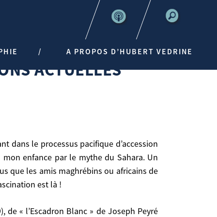
PHIE
A PROPOS D’HUBERT VEDRINE
IONS ACTUELLES
ns mon enfance par le mythe du Sahara. Un
plus que les amis maghrébins ou africains de
scination est là !