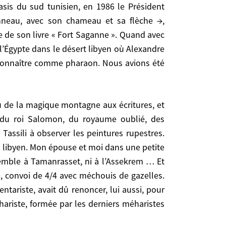
oasis du sud tunisien, en 1986 le Président
tunisien, en 1986 le Président Bourguiba. Ou quand
nneau, avec son chameau et sa flèche →,
lèche →, « Tombouctou, 52 jours ». Ou quand Louis
 de son livre « Fort Saganne ». Quand avec
c mon épouse et des amis nous avions fait escale
l’Égypte dans le désert libyen où Alexandre
nd était venu chercher la consécration des prêtres
reconnaître comme pharaon. Nous avions été
s pas plus au nord que le pays Dogon.
royaume oublié, des Garamantes !). Nuits dans un
du roi Salomon, du royaume oublié, des
estres. Moments inoubliables ! Plus tard, j’avais
assili à observer les peintures rupestres.
 tente de bivouac, Edward S. dans la sienne. Mais
ud libyen. Mon épouse et moi dans une petite
is Algériens avaient dû renoncer à la traversée
semble à Tamanrasset, ni à l’Assekrem … Et
Hoggar ni de Tibesti. Cela me frustre encore ! En
e, convoi de 4/4 avec méchouis de gazelles.
ité, au tournage d’un film autour de Kidal sur la
tariste, avait dû renoncer, lui aussi, pour
r les derniers méharistes français. Regrets !
hariste, formée par les derniers méharistes