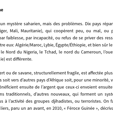
nne
, qui coopèrent peu, ou mal, ou pas du tout, pour des
us de se priver des ressources de l’économie informelle
 bien sûr le Sahel : le sud algérien, l’est du Sénégal, de 
iger, Mali, Mauritanie), qui coopèrent peu, ou mal, ou 
 du Soudan. La question de la Corne de l’Afrique (Djibout
r faiblesse, par incapacité, ou refus de se priver des ress
 eux: Algérie/Maroc, Lybie, Égypte/Éthiopie, et bien sûr le S
er, le Nord du Nigeria, le Tchad, le nord du Cameroun, l’
rs d’autres pays d’Afrique soit, pour une minorité, vers l
ie) est différente.
e de l’argent que ceux-ci envoient ensuite à leur fami
tres nouveaux, qui forment un système économique que le
s, ou terroristes. On fait remonter cela à la chute de 
oit vers d’autres pays d’Afrique soit, pour une minorité, ver
ée », décrivait déjà très bien la filière narco trafiquant
éficient ensuite de l’argent que ceux-ci envoient ensuite 
trôle de l’ensemble du Mali par les djihadistes a con
ains traditionnels, d’autres nouveaux, qui forment un s
 Conseil de Sécurité, à décider le 15 janvier 2013 l’Opér
2016. François Hollande a eu raison en 2013. La Fran
s à l’activité des groupes djihadistes, ou terroristes. On 
 ? Il est évident que la France ne pourra pas, seule, de
iers, paru un an avant, en 2010, « Féroce Guinée », décrivait