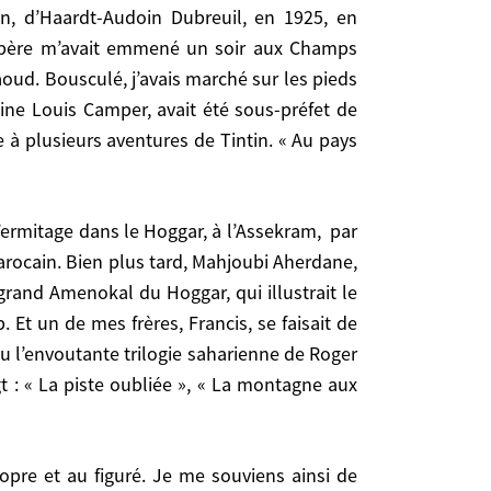
ën, d’Haardt-Audoin Dubreuil, en 1925, en
 par le mythe du Sahara. Un Sahara « français »
n père m’avait emmené un soir aux Champs
rébins ou africains de mes parents. Cela ne suffit
aoud. Bousculé, j’avais marché sur les pieds
ine Louis Camper, avait été sous-préfet de
dre à plusieurs aventures de Tintin. « Au pays
oin Dubreuil, en 1925, en autochenilles de Colomb
 Champs Élysées à une soirée où était célébrée la
pieds du Maréchal Juin. On nous avait donné une
 Préfecture des Oasis ». Cela faisait rêver. Et bien
arocain. Bien plus tard, Mahjoubi Aherdane,
ait en Arabie) ; « Le Crabe aux pinces d’or ».
rand Amenokal du Hoggar, qui illustrait le
Et un de mes frères, Francis, se faisait de
lu l’envoutante trilogie saharienne de Roger
. Bien plus tard, Mahjoubi Aherdane, grand leader
t : « La piste oubliée », « La montagne aux
Hoggar, qui illustrait le lien Berbères-Touaregs.
, se faisait de l’argent de poche en convoyant des
ne de Roger Frison Roche publiée dans les années
ux écritures » (Adrar Iktebine), « Le rendez-vous