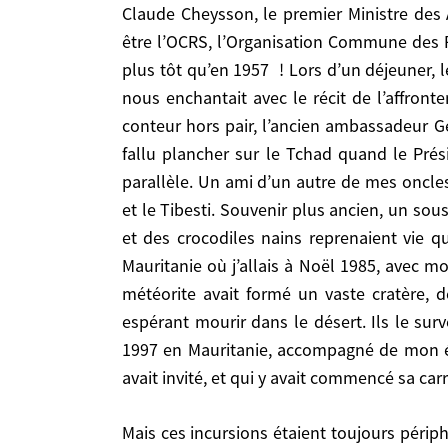
Claude Cheysson, le premier Ministre des 
d’Essendilène ».
être l’OCRS, l’Organisation Commune des Ré
Plus tard, durant ma vingtaine d’années au pouvoir, j’ai continué à tourner autour du Sahara, au propre et au figuré. Je me souviens ainsi de Claude
plus tôt qu’en 1957 ! Lors d’un déjeuner, 
Cheysson, le premier Ministre des Affaires Étra
nous enchantait avec le récit de l’affron
l’Organisation Commune des Régions Sahariennes. 
conteur hors pair, l’ancien ambassadeur Geo
Lors d’un déjeuner, le Président Mitterrand – qui
fallu plancher sur le Tchad quand le Prés
l’affrontement entre le Mahdi et le Général Kit
parallèle. Un ami d’un autre de mes oncle
Georgy racontait avec son talent de troubadour l
et le Tibesti. Souvenir plus ancien, un so
Mitterrand avait expliqué à la télévision pourqu
et des crocodiles nains reprenaient vie q
Bruno Daoudal, m’avait raconté les années passée
Mauritanie où j’allais à Noël 1985, avec m
rencontré pendant mon stage de l’ENA, M. Odde, af
météorite avait formé un vaste cratère, 
dans le désert mauritanien et que des lacs se r
espérant mourir dans le désert. Ils le surv
Ouadane. Nous vîmes prêt de Chingetti le site o
1997 en Mauritanie, accompagné de mon ép
y venait encore marcher chaque hiver, espérant mo
avait invité, et qui y avait commencé sa car
décembre 2000 ! Je revins en 1997 en Mauritanie
que le Président avait invité, et qui y avait comm
Mais ces incursions étaient toujours périphériques au Sahara, le vrai, celui des massifs centraux ou des grands ergs. Comme quand Erik Orsenna