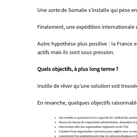
ils sont sous pression.
Une
sorte
de Somalie s’installe qui pèse e
Quels objectifs, à plus long terme ?
Finalement, une expédition internationale do
Inutile de rêver qu’une solution soit trouvée à
to
Autre hypothèse plus positive : la France et les États du G5 Sahel réussissent à reprendre le contrôle. Des groupes djihadistes isolés demeurent
En revanche, quelques objectifs raisonnables pour
actifs mais ils sont sous pression.
Une montée en puissance et en capacité de combat des armées du G5 Sahel, ce qui
Quels objectifs, à plus long terme ?
Hausse du niveau de coopération administrative, douanière et policière à la base, 
Intervention utile des organisations régionales et de l’UA.
Création d’une organisation commune pour cogérer avec un nouveau Schengen réfor
Lancement d’un programme de mise en valeur écologique et de réhabilitation de l’
Inutile de rêver qu’une solution soit trouv
Relance de la plantation de la ceinture verte subsaharienne
Tout cela nécessite une volonté politique durab
En revanche, quelques objectifs raisonnable
Une montée en puissance et en capacité de combat des armées du
Hausse du niveau de coopération administrative, douanière et pol
Intervention utile des organisations régionales et de l’UA.
Création d’une organisation commune pour cogérer avec un nouv
Lancement d’un programme de mise en valeur écologique et de ré