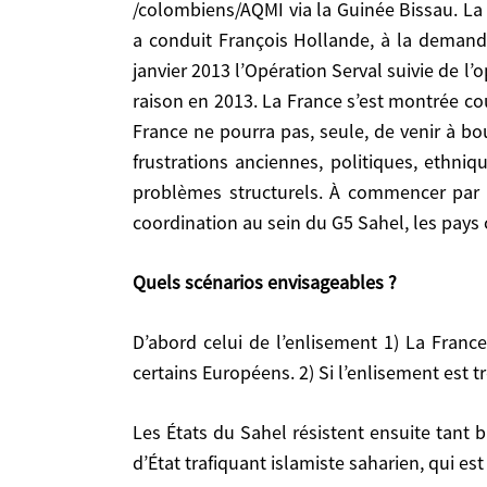
d’un fanatisme islamiste mobilisateur, se nourrit
/colombiens/AQMI via la Guinée Bissau. La 
qu’elle aide, ne parviennent pas à résoudre leurs
a conduit François Hollande, à la demande
la formation de la France, et de la coordination a
janvier 2013 l’Opération Serval suivie de l
raison en 2013. La France s’est montrée cou
Quels scénarios envisageables ?
France ne pourra pas, seule, de venir à bo
frustrations anciennes, politiques, ethniq
D’abord celui de l’enlisement 1) La France reste, quand même, efficacement soutenue par quelques armées du G5 Sahel et, un peu plus, par certains
problèmes structurels. À commencer par le
Européens. 2) Si l’enlisement est trop durable, la 
coordination au sein du G5 Sahel, les pays 
Les États du Sahel résistent ensuite tant bien que mal, mais en laissant de facto la zone centrale du Sahel tomber sous le contrôle d’une sorte d’État
Quels scénarios envisageables ?
trafiquant islamiste saharien, qui est endiguée ma
D’abord celui de l’enlisement 1) La France reste, quand même, efficacement soutenue par quelques armées du G5 Sahel et, un peu plus, par
Une
sorte
de Somalie s’installe qui pèse en perm
certains Européens. 2) Si l’enlisement est t
Finalement, une expédition internationale doit êtr
Les États du Sahel résistent ensuite tant bien que mal, mais en laissant de facto la zone centrale du Sahel tomber sous le contrôle d’une sorte
d’État trafiquant islamiste saharien, qui es
Autre hypothèse plus positive : la France et les États du G5 Sahel réussissent à reprendre le contrôle. Des groupes djihadistes isolés demeurent actifs mais