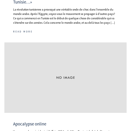
Tunisie…»
La révolution tunisienne a provoqué une véritable onde de choc dans l’ensemble du
monde arabe. Après l’Egypte, voyez-vous le mouvement se propager à d’autres pays?
Ce qui a commencé en Tunisie est le début de quelque chose de considérable qui va
s’étendre sur des années. Cela concerne le monde arabe, et au-delà tous les pays […]
READ MORE
Apocalypse online