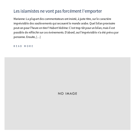
Les islamistes ne vont pas forcément l’emporter
Marianne: La plupart des commentateurs ont insisté, à juste titre, sur le caractère
imprévisible des soulèvements qui secouent le monde arabe. Quel bilan provisoire
peut-on pour l’heure en tirer? Hubert Védrine: C’est trop tôt pour un bilan, mais il est
possible de réfléchir sur ces événements. D’abord, oui l’imprévisible n’a été prévu par
personne. Ensuite, […]
READ MORE