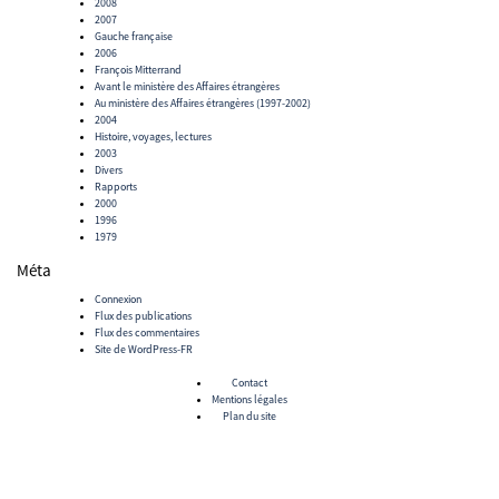
2008
2007
Gauche française
2006
François Mitterrand
Avant le ministère des Affaires étrangères
Au ministère des Affaires étrangères (1997-2002)
2004
Histoire, voyages, lectures
2003
Divers
Rapports
2000
1996
1979
Méta
Connexion
Flux des publications
Flux des commentaires
Site de WordPress-FR
Contact
Mentions légales
Plan du site