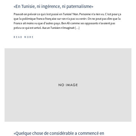
«En Tunisie, ni ingérence, ni paternalisme»
Pouvait-on prévoir ce qui s’est passé en Tunisie? Non. Personne n’a rien vu. C’est pour ça
que la polémique franco-française sur «on n’a pas vu venir». On ne peut pas dire que la
France ait moins vu que d’autres pays. Ben Ali comme ses opposants n’avaient pas
prévu ce qui est arrivé. Aucun Tunisien n’imaginait […]
READ MORE
«Quelque chose de considérable a commencé en