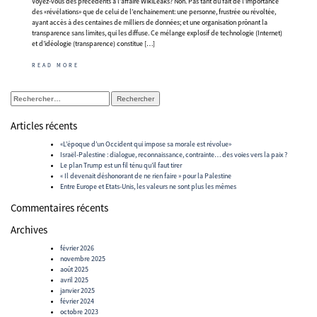
Voyez-vous des précédents à l’affaire WikiLeaks? Non. Pas tant du fait de l’importance
des «révélations» que de celui de l’enchainement: une personne, frustrée ou révoltée,
ayant accès à des centaines de milliers de données; et une organisation prônant la
transparence sans limites, qui les diffuse. Ce mélange explosif de technologie (Internet)
et d’idéologie (transparence) constitue […]
READ MORE
Rechercher :
Articles récents
«L’époque d’un Occident qui impose sa morale est révolue»
Israël-Palestine : dialogue, reconnaissance, contrainte… des voies vers la paix ?
Le plan Trump est un fil ténu qu’il faut tirer
« Il devenait déshonorant de ne rien faire » pour la Palestine
Entre Europe et Etats-Unis, les valeurs ne sont plus les mêmes
Commentaires récents
Archives
février 2026
novembre 2025
août 2025
avril 2025
janvier 2025
février 2024
octobre 2023