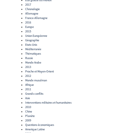
Etat global du monde
2017
Chronologie
Allemagne
France-Allemagne
2016
Europe
2015
Union Européenne
Géographie
Etats-Unis
Méditerranée
Thématiques
Russie
Monde Arabe
2013
Proche et Moyen-Orient
2012
Monde musulman
Afrique
2011
Grands conflits
Asie
Interventions militaires et humanitaires
2010
Chine
Planète
2009
Questions économiques
Amerique Latine