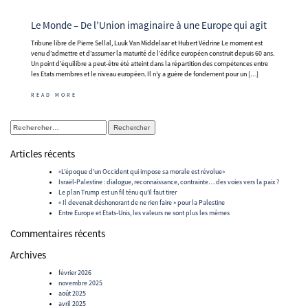
Le Monde – De l’Union imaginaire à une Europe qui agit
Tribune libre de Pierre Sellal, Luuk Van Middelaar et Hubert Védrine Le moment est
venu d’admettre et d’assumer la maturité de l’édifice européen construit depuis 60 ans.
Un point d’équilibre a peut-être été atteint dans la répartition des compétences entre
les Etats membres et le niveau européen. Il n’y a guère de fondement pour un […]
READ MORE
Rechercher :
Articles récents
«L’époque d’un Occident qui impose sa morale est révolue»
Israël-Palestine : dialogue, reconnaissance, contrainte… des voies vers la paix ?
Le plan Trump est un fil ténu qu’il faut tirer
« Il devenait déshonorant de ne rien faire » pour la Palestine
Entre Europe et Etats-Unis, les valeurs ne sont plus les mêmes
Commentaires récents
Archives
février 2026
novembre 2025
août 2025
avril 2025