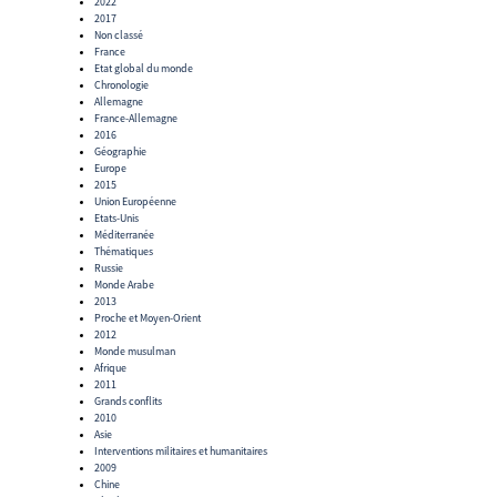
2022
2017
Non classé
France
Etat global du monde
Chronologie
Allemagne
France-Allemagne
2016
Géographie
Europe
2015
Union Européenne
Etats-Unis
Méditerranée
Thématiques
Russie
Monde Arabe
2013
Proche et Moyen-Orient
2012
Monde musulman
Afrique
2011
Grands conflits
2010
Asie
Interventions militaires et humanitaires
2009
Chine