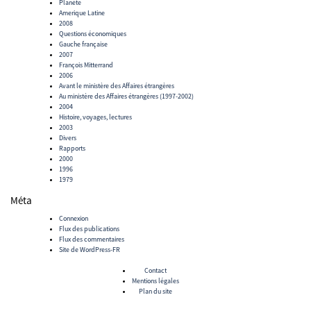
Planète
Amerique Latine
2008
Questions économiques
Gauche française
2007
François Mitterrand
2006
Avant le ministère des Affaires étrangères
Au ministère des Affaires étrangères (1997-2002)
2004
Histoire, voyages, lectures
2003
Divers
Rapports
2000
1996
1979
Méta
Connexion
Flux des publications
Flux des commentaires
Site de WordPress-FR
Contact
Mentions légales
Plan du site