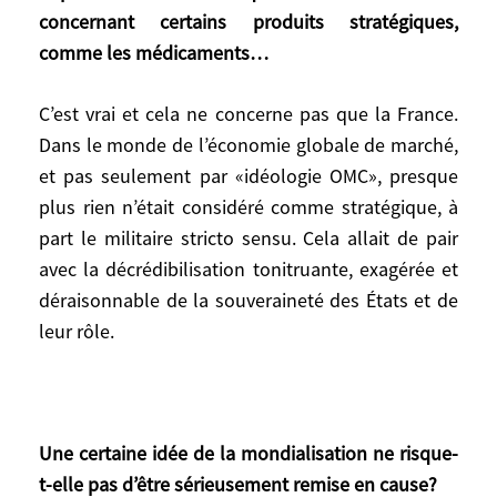
Cette crise met aussi à jour une
concernant certains produits stratégiques,
vulnérabilité sous-estimée ou non perçue
comme les médicaments…
jusqu’alors: la dépendance économique de
la France concernant certains produits
C’est vrai et cela ne concerne pas que la France.
stratégiques, comme les médicaments…
Dans le monde de l’économie globale de marché,
et pas seulement par «idéologie OMC», presque
C’est vrai et cela ne concerne pas que la
France. Dans le monde de l’économie
plus rien n’était considéré comme stratégique, à
globale de marché, et pas seulement par
part le militaire stricto sensu. Cela allait de pair
«idéologie OMC», presque plus rien n’était
avec la décrédibilisation tonitruante, exagérée et
considéré comme stratégique, à part le
déraisonnable de la souveraineté des États et de
militaire stricto sensu. Cela allait de pair
leur rôle.
avec la décrédibilisation tonitruante,
exagérée et déraisonnable de la
souveraineté des États et de leur rôle.
Une certaine idée de la mondialisation ne risque-
t-elle pas d’être sérieusement remise en cause?