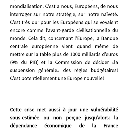
nôtre. Il n’y a pas à reprocher aux Chinois
mondialisation. C’est à nous, Européens, de nous
d’avoir tiré parti de la mondialisation. C’est
interroger sur notre stratégie, sur notre naïveté.
à nous, Européens, de nous interroger sur
C’est très dur pour les Européens qui se voyaient
notre stratégie, sur notre naïveté. C’est très
encore comme l’avant-garde civilisationnelle du
dur pour les Européens qui se voyaient
monde. Cela dit, concernant l’Europe, la Banque
encore comme l’avant-garde
centrale européenne vient quand même de
civilisationnelle du monde. Cela dit,
concernant l’Europe, la Banque centrale
mettre sur la table plus de 1000 milliards d’euros
européenne vient quand même de mettre
(9% du PIB) et la Commission de décider «la
sur la table plus de 1000 milliards d’euros
suspension générale» des règles budgétaires!
(9% du PIB) et la Commission de décider
C’est potentiellement une Europe nouvelle!
«la suspension générale» des règles
budgétaires! C’est potentiellement une
Europe nouvelle!
Cette crise met aussi à jour une vulnérabilité
sous-estimée ou non perçue jusqu’alors: la
dépendance économique de la France