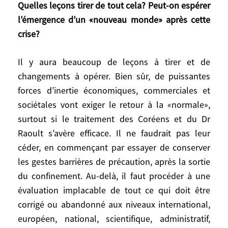
Quelles leçons tirer de tout cela? Peut-on espérer
un chien. Le mur devient la forme du mal.».
l’émergence d’un «nouveau monde» après cette
Tout cela va cependant être ébranlé par ce
crise?
qui se passe. On devrait pouvoir redevenir
pragmatique. Il faudrait créer un système
Il y aura beaucoup de leçons à tirer et de
opérationnel de coopération
changements à opérer. Bien sûr, de puissantes
internationale pour détecter, alerter,
forces d’inertie économiques, commerciales et
organiser les mesures de précaution et les
sociétales vont exiger le retour à la «normale»,
traitements face aux inévitables futures
surtout si le traitement des Coréens et du Dr
pandémies
Raoult s’avère efficace. Il ne faudrait pas leur
céder, en commençant par essayer de conserver
les gestes barrières de précaution, après la sortie
Quelles leçons tirer de tout cela? Peut-on
du confinement. Au-delà, il faut procéder à une
espérer l’émergence d’un «nouveau
évaluation implacable de tout ce qui doit être
monde» après cette crise?
corrigé ou abandonné aux niveaux international,
européen, national, scientifique, administratif,
Il y aura beaucoup de leçons à tirer et de