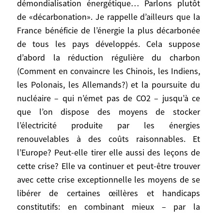
démondialisation énergétique… Parlons plutôt
chasseurs-cueilleurs dans la vallée du Rift.
C’est la façon d’être de l’humanité au XXIe
de «décarbonation». Je rappelle d’ailleurs que la
siècle. Ceux qui en sont encore exclus
France bénéficie de l’énergie la plus décarbonée
n’ont qu’une idée: y accéder. Néanmoins,
de tous les pays développés. Cela suppose
on prendra peut-être conscience des
d’abord la réduction régulière du charbon
ravages du tourisme de masse (à ne pas
(Comment en convaincre les Chinois, les Indiens,
confondre avec le voyage): Dubrovnik,
les Polonais, les Allemands?) et la poursuite du
Santorin, Angkor sont des victimes
nucléaire – qui n’émet pas de CO2 – jusqu’à ce
précoces, bientôt Venise. Et faut-il
que l’on dispose des moyens de stocker
vraiment atteindre 100 millions de
l’électricité produite par les énergies
touristes en France? «Quoi qu’il en coûte?»
renouvelables à des coûts raisonnables. Et
Cette formule peut signifier qu’il y aura des
l’Europe? Peut-elle tirer elle aussi des leçons de
manques à gagner qu’il faudra assumer.
cette crise? Elle va continuer et peut-être trouver
L’urgence est de stopper la pandémie et
avec cette crise exceptionnelle les moyens de se
d’éviter le collapse économique. Mais on
attend d’Emmanuel Macron qu’il orchestre
libérer de certaines œillères et handicaps
« l’après », à tous les niveaux. C’est une
constitutifs: en combinant mieux – par la