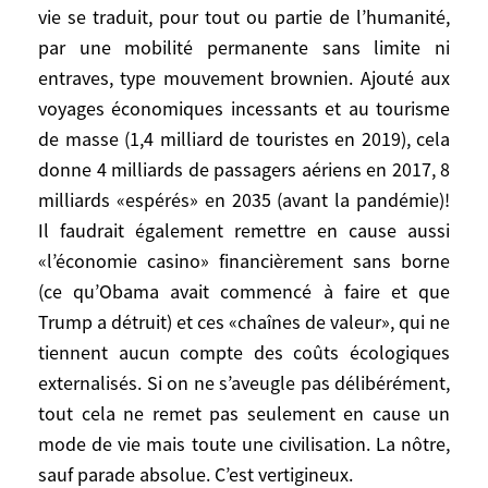
vie se traduit, pour tout ou partie de l’humanité,
un mode de vie insouciant, hédoniste,
par une mobilité permanente sans limite ni
individualiste et festif, qui semble devenu
entraves, type mouvement brownien. Ajouté aux
le premier des droits de l’homme (bien
avant, pour certains, la liberté de la presse)
voyages économiques incessants et au tourisme
et qui est mis en cause? Ce mode de vie se
de masse (1,4 milliard de touristes en 2019), cela
traduit, pour tout ou partie de l’humanité,
donne 4 milliards de passagers aériens en 2017, 8
par une mobilité permanente sans limite ni
milliards «espérés» en 2035 (avant la pandémie)!
entraves, type mouvement brownien.
Il faudrait également remettre en cause aussi
Ajouté aux voyages économiques
«l’économie casino» financièrement sans borne
incessants et au tourisme de masse (1,4
(ce qu’Obama avait commencé à faire et que
milliard de touristes en 2019), cela donne 4
Trump a détruit) et ces «chaînes de valeur», qui ne
milliards de passagers aériens en 2017, 8
tiennent aucun compte des coûts écologiques
milliards «espérés» en 2035 (avant la
externalisés. Si on ne s’aveugle pas délibérément,
pandémie)! Il faudrait également remettre
tout cela ne remet pas seulement en cause un
en cause aussi «l’économie casino»
mode de vie mais toute une civilisation. La nôtre,
financièrement sans borne (ce qu’Obama
sauf parade absolue. C’est vertigineux.
avait commencé à faire et que Trump a