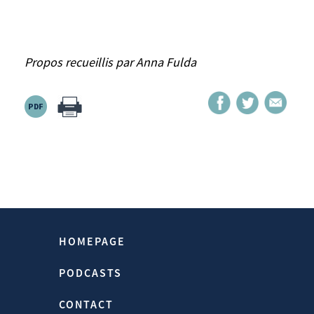
constitutifs: en combinant mieux – par la
subsidiarité – les souverainetés nationales,
à préserver, et la souveraineté européenne,
Propos recueillis par Anna Fulda
à concrétiser. Que pensez-vous de la
manière dont Emmanuel Macron gère cette
crise? De son vocabulaire guerrier, de son
injonction à lire? La guerre? Oui! Lire? Si
seulement il était entendu! Mais il a dit
que «plus rien ne serait comme avant».
Plus largement, la crise redonne des
moyens d’agir aux «mondialisés» du
pouvoir face aux «mondialisateurs», et aux
régulateurs face aux dérégulateurs
HOMEPAGE
irresponsables. L’urgence est bien sûr de
stopper la pandémie et d’éviter le collapse
PODCASTS
économique (et donc social). Mais on
CONTACT
attend d’Emmanuel Macron qu’il orchestre