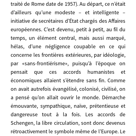
vague migratoire des dernières années,
traité de Rome date de 1957). Au départ, ce n’était
consécutive à la guerre de Syrie. Mais le
d’ailleurs qu’une modeste – et intelligente –
choc du coronavirus est en train de
initiative de secrétaires d’État chargés des Affaires
pulvériser un certain nombre de réflexes,
européennes. C’est devenu, petit à petit, au fil du
d’idéologies et de croyances très
temps, un élément central, mais aussi marqué,
enracinées. Il est curieux que la libre
hélas, d’une négligence coupable en ce qui
circulation au sein de l’Europe soit
concerne les frontières extérieures, par idéologie,
devenue son symbole absolu. Les accords
par «sans-frontiérisme», puisqu’à l’époque on
de Schengen n’ont démarré qu’en 1985
pensait que ces accords humanistes et
(alors que le traité de Rome date de 1957).
économiques allaient s’étendre sans fin. Comme
Au départ, ce n’était d’ailleurs qu’une
on avait autrefois évangélisé, colonisé, civilisé, on
modeste – et intelligente – initiative de
a pensé qu’on allait ouvrir le monde. Démarche
secrétaires d’État chargés des Affaires
émouvante, sympathique, naïve, prétentieuse et
européennes. C’est devenu, petit à petit, au
fil du temps, un élément central, mais
dangereuse tout à la fois. Les accords de
aussi marqué, hélas, d’une négligence
Schengen, la libre circulation, sont donc devenus
coupable en ce qui concerne les frontières
rétroactivement le symbole même de l’Europe. Le