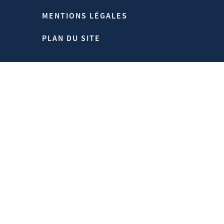
«l’après», à tous les niveaux. C’est une
MENTIONS LÉGALES
occasion historique.
PLAN DU SITE
Propos recueillis par Anna Fulda
Source:
Https://www.hubertvedrine.net
Homepage > Publications > Le Choc Du
Coronavirus Est En Train De Pulvériser
Des Croyances Très Enracinées
01/07/2020