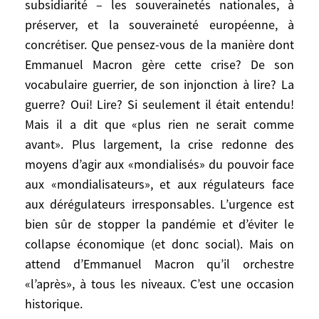
occasion historique Certains, déjà, prônent
subsidiarité – les souverainetés nationales, à
une démondialisation énergétique…
préserver, et la souveraineté européenne, à
Parlons plutôt de «décarbonation». Je
concrétiser. Que pensez-vous de la manière dont
rappelle d’ailleurs que la France bénéficie
Emmanuel Macron gère cette crise? De son
de l’énergie la plus décarbonée de tous les
vocabulaire guerrier, de son injonction à lire? La
pays développés. Cela suppose d’abord la
guerre? Oui! Lire? Si seulement il était entendu!
réduction régulière du charbon (Comment
Mais il a dit que «plus rien ne serait comme
en convaincre les Chinois, les Indiens, les
avant». Plus largement, la crise redonne des
Polonais, les Allemands?) et la poursuite
moyens d’agir aux «mondialisés» du pouvoir face
du nucléaire – qui n’émet pas de CO2 –
aux «mondialisateurs», et aux régulateurs face
jusqu’à ce que l’on dispose des moyens de
aux dérégulateurs irresponsables. L’urgence est
stocker l’électricité produite par les
énergies renouvelables à des coûts
bien sûr de stopper la pandémie et d’éviter le
raisonnables. Et l’Europe? Peut-elle tirer
collapse économique (et donc social). Mais on
elle aussi des leçons de cette crise? Elle va
attend d’Emmanuel Macron qu’il orchestre
continuer et peut-être trouver avec cette
«l’après», à tous les niveaux. C’est une occasion
crise exceptionnelle les moyens de se
historique.
libérer de certaines œillères et handicaps