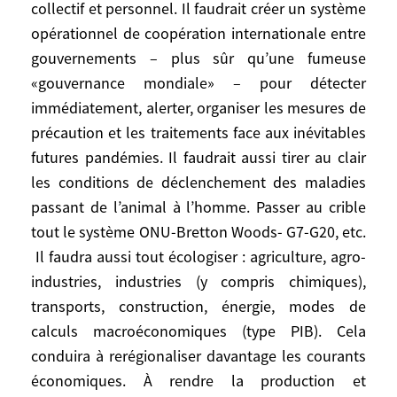
collectif et personnel. Il faudrait créer un système
changements à opérer. Bien sûr, de
opérationnel de coopération internationale entre
puissantes forces d’inertie économiques,
gouvernements – plus sûr qu’une fumeuse
commerciales et sociétales vont exiger le
«gouvernance mondiale» – pour détecter
retour à la «normale», surtout si le
immédiatement, alerter, organiser les mesures de
traitement des Coréens et du Dr Raoult
précaution et les traitements face aux inévitables
s’avère efficace. Il ne faudrait pas leur
futures pandémies. Il faudrait aussi tirer au clair
céder, en commençant par essayer de
conserver les gestes barrières de
les conditions de déclenchement des maladies
précaution, après la sortie du confinement.
passant de l’animal à l’homme. Passer au crible
Au-delà, il faut procéder à une évaluation
tout le système ONU-Bretton Woods- G7-G20, etc.
implacable de tout ce qui doit être corrigé
Il faudra aussi tout écologiser : agriculture, agro-
ou abandonné aux niveaux international,
industries, industries (y compris chimiques),
européen, national, scientifique,
transports, construction, énergie, modes de
administratif, collectif et personnel. Il
calculs macroéconomiques (type PIB). Cela
faudrait créer un système opérationnel de
conduira à rerégionaliser davantage les courants
coopération internationale entre
économiques. À rendre la production et
gouvernements – plus sûr qu’une fumeuse