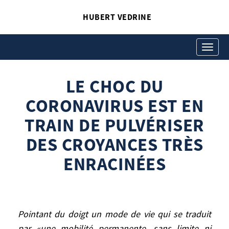
HUBERT VEDRINE
LE CHOC DU
CORONAVIRUS EST EN
Toggle
navigati
TRAIN DE PULVÉRISER
LE CHOC DU
DES CROYANCES TRÈS
CORONAVIRUS EST EN
ENRACINÉES
Hubert Vedrine
TRAIN DE PULVÉRISER
Entretien avec Anna Fulda
DES CROYANCES TRÈS
ENRACINÉES
Pointant du doigt un mode de vie qui se
traduit par «une mobilité permanente,
Pointant du doigt un mode de vie qui se traduit
sans limite ni entraves» et un tourisme de
par «une mobilité permanente, sans limite ni