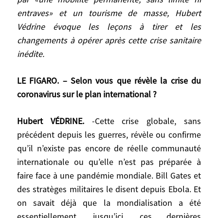
masse, Hubert Védrine évoque les leçons à
entraves» et un tourisme de masse, Hubert
tirer et les changements à opérer après
Védrine évoque les leçons à tirer et les
cette crise sanitaire inédite.
changements à opérer après cette crise sanitaire
inédite.
LE FIGARO. – Selon vous que révèle la crise
du coronavirus sur le plan international ?
LE FIGARO. – Selon vous que révèle la crise du
coronavirus sur le plan international ?
Hubert VÉDRINE.
-Cette crise globale, sans
précédent depuis les guerres, révèle ou
Hubert VÉDRINE.
-Cette crise globale, sans
confirme qu’il n’existe pas encore de réelle
précédent depuis les guerres, révèle ou confirme
communauté internationale ou qu’elle
qu’il n’existe pas encore de réelle communauté
n’est pas préparée à faire face à une
internationale ou qu’elle n’est pas préparée à
pandémie mondiale. Bill Gates et des
stratèges militaires le disent depuis Ebola.
faire face à une pandémie mondiale. Bill Gates et
Et on savait déjà que la mondialisation a
des stratèges militaires le disent depuis Ebola. Et
été essentiellement, jusqu’ici, ces
on savait déjà que la mondialisation a été
dernières décennies, une
essentiellement, jusqu’ici, ces dernières