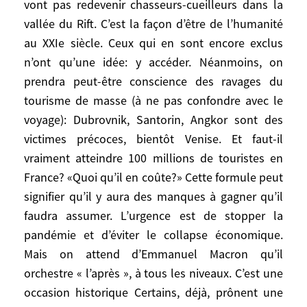
vont pas redevenir chasseurs-cueilleurs dans la
mènera à une mutation en dix ou quinze
vallée du Rift. C’est la façon d’être de l’humanité
ans de l’agriculture et de l’agro-industrie. À
au XXIe siècle. Ceux qui en sont encore exclus
une révolution dans les transports, et dans
d’autres domaines. Tout cela a commencé,
n’ont qu’une idée: y accéder. Néanmoins, on
dans les pays les plus avancés, mais va
prendra peut-être conscience des ravages du
devoir être accéléré et généralisé.
tourisme de masse (à ne pas confondre avec le
voyage): Dubrovnik, Santorin, Angkor sont des
victimes précoces, bientôt Venise. Et faut-il
vraiment atteindre 100 millions de touristes en
Toutes ces pistes que vous tracez
France? «Quoi qu’il en coûte?» Cette formule peut
impliquent un changement radical de
signifier qu’il y aura des manques à gagner qu’il
notre mode de vie?
faudra assumer. L’urgence est de stopper la
pandémie et d’éviter le collapse économique.
Ah! Sans aller jusqu’à Pascal, il faudrait en
Mais on attend d’Emmanuel Macron qu’il
effet réduire cette bougeotte permanente!
orchestre « l’après », à tous les niveaux. C’est une
Mais qui le pourra? Les 7 milliards actuels
occasion historique Certains, déjà, prônent une
de Sapiens ne vont pas redevenir