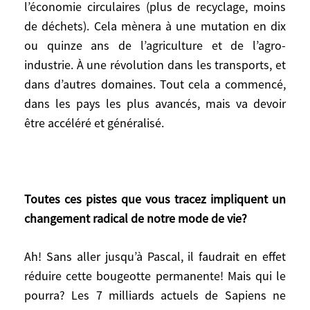
l’économie circulaires (plus de recyclage, moins
«gouvernance mondiale» – pour détecter
de déchets). Cela mènera à une mutation en dix
immédiatement, alerter, organiser les
ou quinze ans de l’agriculture et de l’agro-
mesures de précaution et les traitements
industrie. À une révolution dans les transports, et
face aux inévitables futures pandémies. Il
faudrait aussi tirer au clair les conditions
dans d’autres domaines. Tout cela a commencé,
de déclenchement des maladies passant
dans les pays les plus avancés, mais va devoir
de l’animal à l’homme. Passer au crible
être accéléré et généralisé.
tout le système ONU-Bretton Woods- G7-
G20, etc. Il faudra aussi tout écologiser :
agriculture, agro-industries, industries (y
compris chimiques), transports,
Toutes ces pistes que vous tracez impliquent un
construction, énergie, modes de calculs
changement radical de notre mode de vie?
macroéconomiques (type PIB). Cela
conduira à rerégionaliser davantage les
Ah! Sans aller jusqu’à Pascal, il faudrait en effet
courants économiques. À rendre la
réduire cette bougeotte permanente! Mais qui le
production et l’économie circulaires (plus
pourra? Les 7 milliards actuels de Sapiens ne
de recyclage, moins de déchets). Cela