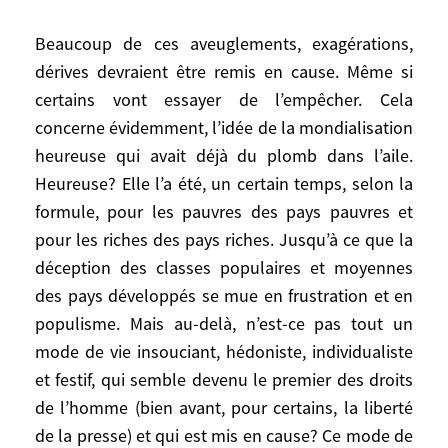
Une certaine idée de la mondialisation ne
Beaucoup de ces aveuglements, exagérations,
risque-t-elle pas d’être sérieusement
dérives devraient être remis en cause. Même si
remise en cause?
certains vont essayer de l’empêcher. Cela
concerne évidemment, l’idée de la mondialisation
Beaucoup de ces aveuglements,
heureuse qui avait déjà du plomb dans l’aile.
exagérations, dérives devraient être remis
en cause. Même si certains vont essayer de
Heureuse? Elle l’a été, un certain temps, selon la
l’empêcher. Cela concerne évidemment,
formule, pour les pauvres des pays pauvres et
l’idée de la mondialisation heureuse qui
pour les riches des pays riches. Jusqu’à ce que la
avait déjà du plomb dans l’aile. Heureuse?
déception des classes populaires et moyennes
Elle l’a été, un certain temps, selon la
des pays développés se mue en frustration et en
formule, pour les pauvres des pays
populisme. Mais au-delà, n’est-ce pas tout un
pauvres et pour les riches des pays riches.
mode de vie insouciant, hédoniste, individualiste
Jusqu’à ce que la déception des classes
et festif, qui semble devenu le premier des droits
populaires et moyennes des pays
de l’homme (bien avant, pour certains, la liberté
développés se mue en frustration et en
de la presse) et qui est mis en cause? Ce mode de
populisme. Mais au-delà, n’est-ce pas tout