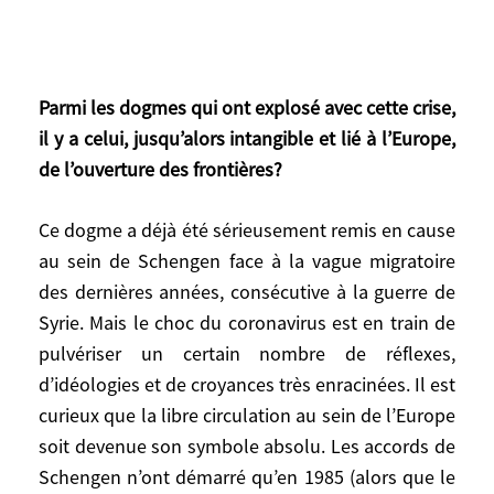
détruit) et ces «chaînes de valeur», qui ne
tiennent aucun compte des coûts
écologiques externalisés. Si on ne
s’aveugle pas délibérément, tout cela ne
Parmi les dogmes qui ont explosé avec cette crise,
remet pas seulement en cause un mode de
il y a celui, jusqu’alors intangible et lié à l’Europe,
vie mais toute une civilisation. La nôtre,
de l’ouverture des frontières?
sauf parade absolue. C’est vertigineux.
Ce dogme a déjà été sérieusement remis en cause
au sein de Schengen face à la vague migratoire
des dernières années, consécutive à la guerre de
Parmi les dogmes qui ont explosé avec
Syrie. Mais le choc du coronavirus est en train de
cette crise, il y a celui, jusqu’alors
pulvériser un certain nombre de réflexes,
intangible et lié à l’Europe, de l’ouverture
d’idéologies et de croyances très enracinées. Il est
des frontières?
curieux que la libre circulation au sein de l’Europe
soit devenue son symbole absolu. Les accords de
Ce dogme a déjà été sérieusement remis
Schengen n’ont démarré qu’en 1985 (alors que le
en cause au sein de Schengen face à la