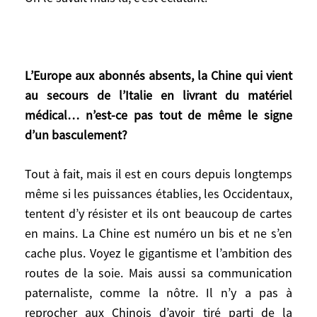
On le savait mais là, c’est éclatant.
L’Europe aux abonnés absents, la Chine qui vient
L’Europe aux abonnés absents, la Chine
au secours de l’Italie en livrant du matériel
qui vient au secours de l’Italie en livrant du
médical… n’est-ce pas tout de même le signe
matériel médical… n’est-ce pas tout de
d’un basculement?
même le signe d’un basculement?
Tout à fait, mais il est en cours depuis longtemps
Tout à fait, mais il est en cours depuis
longtemps même si les puissances
même si les puissances établies, les Occidentaux,
établies, les Occidentaux, tentent d’y
tentent d’y résister et ils ont beaucoup de cartes
résister et ils ont beaucoup de cartes en
en mains. La Chine est numéro un bis et ne s’en
mains. La Chine est numéro un bis et ne
cache plus. Voyez le gigantisme et l’ambition des
s’en cache plus. Voyez le gigantisme et
routes de la soie. Mais aussi sa communication
l’ambition des routes de la soie. Mais aussi
paternaliste, comme la nôtre. Il n’y a pas à
sa communication paternaliste, comme la
reprocher aux Chinois d’avoir tiré parti de la