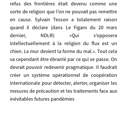
extérieures, par idéologie, par «sans-
refus des frontières était devenu comme une
frontiérisme», puisqu’à l’époque on pensait
sorte de religion que l’on ne pouvait pas remettre
que ces accords humanistes et
en cause. Sylvain Tesson a totalement raison
économiques allaient s’étendre sans fin.
quand il déclare (dans Le Figaro du 20 mars
Comme on avait autrefois évangélisé,
dernier, NDLR): «Qui s’opposera
colonisé, civilisé, on a pensé qu’on allait
intellectuellement à la religion du flux est un
ouvrir le monde. Démarche émouvante,
chien. Le mur devient la forme du mal.». Tout cela
sympathique, naïve, prétentieuse et
va cependant être ébranlé par ce qui se passe. On
dangereuse tout à la fois. Les accords de
devrait pouvoir redevenir pragmatique. Il faudrait
Schengen, la libre circulation, sont donc
créer un système opérationnel de coopération
devenus rétroactivement le symbole même
de l’Europe. Le refus des frontières était
internationale pour détecter, alerter, organiser les
devenu comme une sorte de religion que
mesures de précaution et les traitements face aux
l’on ne pouvait pas remettre en cause.
inévitables futures pandémies
Sylvain Tesson a totalement raison quand
il déclare (dans Le Figaro du 20 mars
dernier, NDLR): «Qui s’opposera
intellectuellement à la religion du flux est