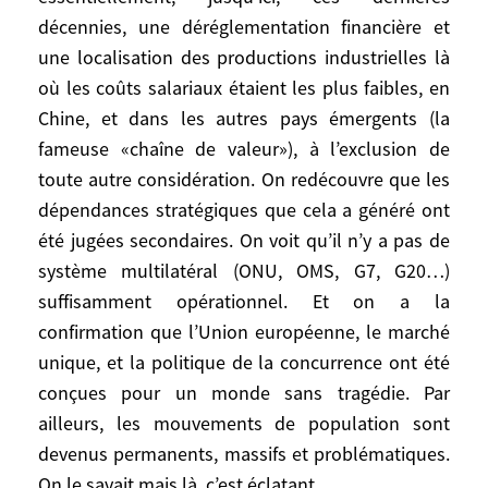
déréglementation financière et une
décennies, une déréglementation financière et
localisation des productions industrielles
une localisation des productions industrielles là
là où les coûts salariaux étaient les plus
où les coûts salariaux étaient les plus faibles, en
faibles, en Chine, et dans les autres pays
Chine, et dans les autres pays émergents (la
émergents (la fameuse «chaîne de valeur»),
fameuse «chaîne de valeur»), à l’exclusion de
à l’exclusion de toute autre considération.
toute autre considération. On redécouvre que les
On redécouvre que les dépendances
dépendances stratégiques que cela a généré ont
stratégiques que cela a généré ont été
été jugées secondaires. On voit qu’il n’y a pas de
jugées secondaires. On voit qu’il n’y a pas
système multilatéral (ONU, OMS, G7, G20…)
de système multilatéral (ONU, OMS, G7,
G20…) suffisamment opérationnel. Et on a
suffisamment opérationnel. Et on a la
la confirmation que l’Union européenne, le
confirmation que l’Union européenne, le marché
marché unique, et la politique de la
unique, et la politique de la concurrence ont été
concurrence ont été conçues pour un
conçues pour un monde sans tragédie. Par
monde sans tragédie. Par ailleurs, les
ailleurs, les mouvements de population sont
mouvements de population sont devenus
devenus permanents, massifs et problématiques.
permanents, massifs et problématiques.
On le savait mais là, c’est éclatant.