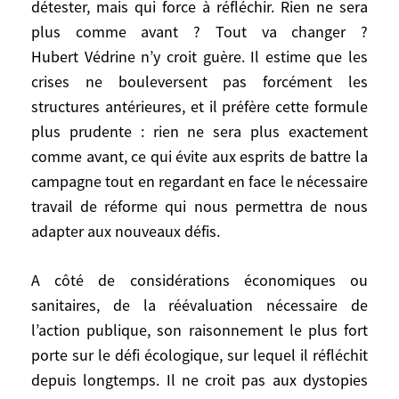
détester, mais qui force à réfléchir. Rien ne sera
démystificateur qu’on peut aimer ou
plus comme avant ? Tout va changer ?
détester, mais qui force à réfléchir. Rien ne
Hubert Védrine n’y croit guère. Il estime que les
sera plus comme avant ? Tout va changer ?
crises ne bouleversent pas forcément les
Hubert Védrine n’y croit guère. Il estime
structures antérieures, et il préfère cette formule
que les crises ne bouleversent pas
plus prudente : rien ne sera plus exactement
forcément les structures antérieures, et il
préfère cette formule plus prudente : rien
comme avant, ce qui évite aux esprits de battre la
ne sera plus exactement comme avant, ce
campagne tout en regardant en face le nécessaire
qui évite aux esprits de battre la campagne
travail de réforme qui nous permettra de nous
tout en regardant en face le nécessaire
adapter aux nouveaux défis.
travail de réforme qui nous permettra de
nous adapter aux nouveaux défis.
A côté de considérations économiques ou
sanitaires, de la réévaluation nécessaire de
A côté de considérations économiques ou
l’action publique, son raisonnement le plus fort
sanitaires, de la réévaluation nécessaire de
porte sur le défi écologique, sur lequel il réfléchit
l’action publique, son raisonnement le
depuis longtemps. Il ne croit pas aux dystopies
plus fort porte sur le défi écologique, sur