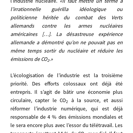
l’industrie nucléaire.
«Il faut mettre un terme à
verte»
pour des décennies. Il faut ensuite
l’irrationnelle guérilla idéologique ou
se débarrasser du charbon et du pétrole,
politicienne héritée du combat des Verts
principales énergies polluantes. Les
allemands contre les armes nucléaires
énergies renouvelables peuvent devenir
américaines […].
La désastreuse expérience
rentables grâce à de nouvelles percées
allemande a démontré qu’on ne pouvait pas en
technologiques, dans le solaire
même temps sortir du nucléaire et réduire les
notamment. Mais pour Hubert Védrine,
émissions de CO
.»
l’écologie réaliste suppose aussi de
2
s’appuyer sur l’industrie nucléaire.
«Il faut
L’écologisation de l’industrie est la troisième
mettre un terme à l’irrationnelle guérilla
idéologique ou politicienne héritée du
priorité. Des efforts colossaux ont déjà été
combat des Verts allemands contre les
entrepris. Il s’agit de bâtir une économie plus
armes nucléaires américaines […].
La
circulaire, capter le CO
à la source, et aussi
2
désastreuse expérience allemande a
réformer l’industrie numérique, qui est déjà
démontré qu’on ne pouvait pas en même
responsable de 4 % des émissions mondiales et
temps sortir du nucléaire et réduire les
le sera encore plus avec l’essor du télétravail. Les
émissions de CO
.»
2