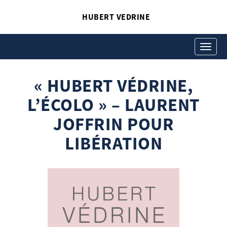
HUBERT VEDRINE
« HUBERT VÉDRINE,
L’ÉCOLO » – LAURENT
Toggle
navigati
JOFFRIN POUR
« HUBERT VÉDRINE,
LIBÉRATION
Hubert Vedrine
L’ÉCOLO » – LAURENT
Chronique "La cité des livres" - Recension
JOFFRIN POUR
sur l'essai d'Hubert Védrine, "Et après ?"
LIBÉRATION