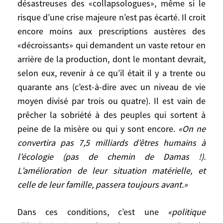
désastreuses des «collapsologues», même si le
lequel il réfléchit depuis longtemps. Il ne
risque d’une crise majeure n’est pas écarté. Il croit
croit pas aux dystopies désastreuses des
encore moins aux prescriptions austères des
«collapsologues», même si le risque d’une
«décroissants» qui demandent un vaste retour en
crise majeure n’est pas écarté. Il croit
encore moins aux prescriptions austères
arrière de la production, dont le montant devrait,
des «décroissants» qui demandent un
selon eux, revenir à ce qu’il était il y a trente ou
vaste retour en arrière de la production,
quarante ans (c’est-à-dire avec un niveau de vie
dont le montant devrait, selon eux, revenir
moyen divisé par trois ou quatre). Il est vain de
à ce qu’il était il y a trente ou quarante ans
prêcher la sobriété à des peuples qui sortent à
(c’est-à-dire avec un niveau de vie moyen
peine de la misère ou qui y sont encore.
«On ne
divisé par trois ou quatre). Il est vain de
convertira pas 7,5 milliards d’êtres humains à
prêcher la sobriété à des peuples qui
l’écologie (pas de chemin de Damas !).
sortent à peine de la misère ou qui y sont
L’amélioration de leur situation matérielle, et
encore.
«On ne convertira pas 7,5 milliards
celle de leur famille, passera toujours avant.»
d’êtres humains à l’écologie (pas de
chemin de Damas !). L’amélioration de leur
Dans ces conditions, c’est une
«politique
situation matérielle, et celle de leur