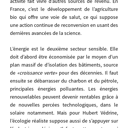
activité fait vivre d’autres sources de revenu. En
Djibouti. L’essentiel de la déforestation,
France, c’est le développement de l’agriculture
rappelle Hubert Védrine, sert le plus
bio qui offre une voie de salut, ce qui suppose
souvent à produire des aliments pour le
une action continue de reconversion en usant des
bétail. Il faut mettre fin à la
dernières avancées de la science.
surconsommation pathologique de viande,
tout en trouvant aux millions de gens que
L’énergie est le deuxième secteur sensible. Elle
cette activité fait vivre d’autres sources de
doit d’abord être économisée par le moyen d’un
revenu. En France, c’est le développement
plan massif de d’isolation des bâtiments, source
de l’agriculture bio qui offre une voie de
de
«croissance verte»
pour des décennies. Il faut
salut, ce qui suppose une action continue
ensuite se débarrasser du charbon et du pétrole,
de reconversion en usant des dernières
principales énergies polluantes. Les énergies
avancées de la science.
renouvelables peuvent devenir rentables grâce à
L’énergie est le deuxième secteur sensible.
de nouvelles percées technologiques, dans le
Elle doit d’abord être économisée par le
solaire notamment. Mais pour Hubert Védrine,
moyen d’un plan massif de d’isolation des
l’écologie réaliste suppose aussi de s’appuyer sur
bâtiments, source de
«croissance