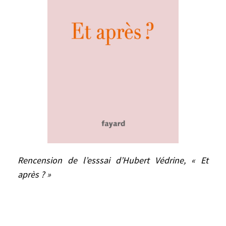
Rencension de l’esssai d’Hubert Védrine,
Rencension de l’esssai d’Hubert Védrine, « Et
« Et après ? »
après ? »
« Le monde d’après, toujours… Dans la