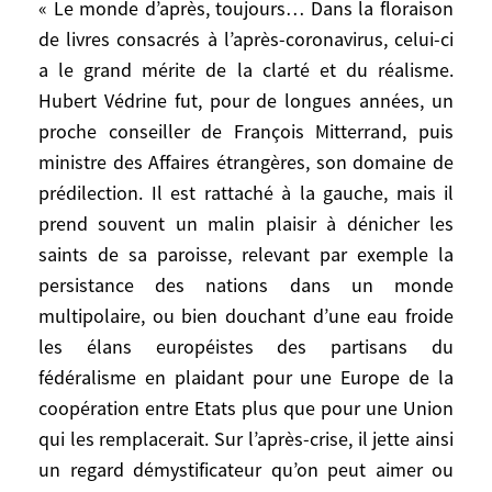
« Le monde d’après, toujours… Dans la floraison
floraison de livres consacrés à l’après-
de livres consacrés à l’après-coronavirus, celui-ci
coronavirus, celui-ci a le grand mérite de la
a le grand mérite de la clarté et du réalisme.
clarté et du réalisme. Hubert Védrine fut,
Hubert Védrine fut, pour de longues années, un
pour de longues années, un proche
proche conseiller de François Mitterrand, puis
conseiller de François Mitterrand, puis
ministre des Affaires étrangères, son domaine de
ministre des Affaires étrangères, son
prédilection. Il est rattaché à la gauche, mais il
domaine de prédilection. Il est rattaché à
prend souvent un malin plaisir à dénicher les
la gauche, mais il prend souvent un malin
saints de sa paroisse, relevant par exemple la
plaisir à dénicher les saints de sa paroisse,
relevant par exemple la persistance des
persistance des nations dans un monde
nations dans un monde multipolaire, ou
multipolaire, ou bien douchant d’une eau froide
bien douchant d’une eau froide les élans
les élans européistes des partisans du
européistes des partisans du fédéralisme
fédéralisme en plaidant pour une Europe de la
en plaidant pour une Europe de la
coopération entre Etats plus que pour une Union
coopération entre Etats plus que pour une
qui les remplacerait. Sur l’après-crise, il jette ainsi
Union qui les remplacerait. Sur l’après-
un regard démystificateur qu’on peut aimer ou
crise, il jette ainsi un regard