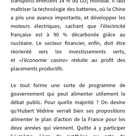
transports émettent 14 % du CO
mondial. Il faut
2
maîtriser la technologie des batteries, où la Chine
L’écologisation de l’industrie est la
a pris une avance importante, et développer les
troisième priorité. Des efforts colossaux
moteurs électriques, sachant que l’électricité
ont déjà été entrepris. Il s’agit de bâtir une
française est à 90 % décarbonée grâce au
économie plus circulaire, capter le CO
à la
2
nucléaire. Le secteur financier, enfin, doit être
source, et aussi réformer l’industrie
réorienté vers les investissements verts,
numérique, qui est déjà responsable de 4
% des émissions mondiales et le sera
et
«l’économie casino»
réduite au profit des
encore plus avec l’essor du télétravail. Les
placements productifs.
transports émettent 14 % du CO
mondial.
2
Il faut maîtriser la technologie des
Le tout forme une sorte de programme de
batteries, où la Chine a pris une avance
gouvernement qui peut alimenter utilement le
importante, et développer les moteurs
débat public. Pour quelle majorité ? On devine
électriques, sachant que l’électricité
qu’Hubert Védrine verrait bien ses propositions
française est à 90 % décarbonée grâce au
alimenter le plan d’action de la France pour les
nucléaire. Le secteur financier, enfin, doit
deux années qui viennent. Quitte à y participer
être réorienté vers les investissements