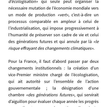
d’écologisation»
qui seule peut organiser la
famille, passera toujours avant.»
nécessaire mutation de l’économie mondiale vers
Dans ces conditions, c’est une
«politique
un mode de production
«vert»,
c’est-à-dire un
d’écologisation»
qui seule peut organiser
processus comparable en ampleur à celui de
la nécessaire mutation de l’économie
l’industrialisation, qui impose progressivement à
mondiale vers un mode de
l’humanité de préserver son cadre de vie et celui
production
«vert»,
c’est-à-dire un
des générations futures et qui annule par là
«le
processus comparable en ampleur à celui
risque effrayant des changements climatiques»
.
de l’industrialisation, qui impose
progressivement à l’humanité de préserver
Pour la France, il faut d’abord passer par deux
son cadre de vie et celui des générations
changements institutionnels : la création d’un
futures et qui annule par là
«le risque
vice-Premier ministre chargé de l’écologisation,
effrayant des changements climatiques»
.
qui ait autorité sur l’ensemble de l’action
gouvernementale ; la désignation d’une
Pour la France, il faut d’abord passer par
chambre
«des générations futures»,
qui servirait
deux changements institutionnels : la
d’aiguillon pour évaluer chaque année les progrès
création d’un vice-Premier ministre chargé