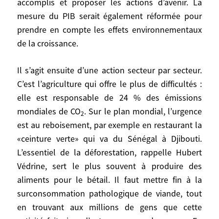
de l’écologisation, qui ait autorité sur
accomplis et proposer les actions d’avenir. La
l’ensemble de l’action gouvernementale ;
mesure du PIB serait également réformée pour
la désignation d’une chambre
«des
prendre en compte les effets environnementaux
générations futures»,
qui servirait
de la croissance.
d’aiguillon pour évaluer chaque année les
progrès accomplis et proposer les actions
Il s’agit ensuite d’une action secteur par secteur.
d’avenir. La mesure du PIB serait
C’est l’agriculture qui offre le plus de difficultés :
également réformée pour prendre en
elle est responsable de 24 % des émissions
compte les effets environnementaux de la
mondiales de CO
. Sur le plan mondial, l’urgence
2
croissance.
est au reboisement, par exemple en restaurant la
«ceinture verte» qui va du Sénégal à Djibouti.
Il s’agit ensuite d’une action secteur par
L’essentiel de la déforestation, rappelle Hubert
secteur. C’est l’agriculture qui offre le plus
Védrine, sert le plus souvent à produire des
de difficultés : elle est responsable de 24
aliments pour le bétail. Il faut mettre fin à la
% des émissions mondiales de CO
. Sur le
2
plan mondial, l’urgence est au
surconsommation pathologique de viande, tout
reboisement, par exemple en restaurant la
en trouvant aux millions de gens que cette
«ceinture verte» qui va du Sénégal à