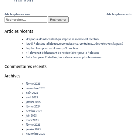
READ MORE
Navigation
Articles plus anciens
Articles plus récents
Rechercher :
des
articles
Articles récents
«L’époque d’un Occident qui impose sa morale est révolue»
Israël-Palestine : dialogue, reconnaissance, contrainte… des voies vers la paix ?
Le plan Trump est un fil ténu qu’il faut tirer
« Il devenait déshonorant de ne rien faire » pour la Palestine
Entre Europe et Etats-Unis, les valeurs ne sont plus les mêmes
Commentaires récents
Archives
février 2026
novembre 2025
août 2025
avril 2025
janvier 2025
février 2024
octobre 2023
juin 2023
mars 2023
février 2023
janvier 2023
novembre 2022