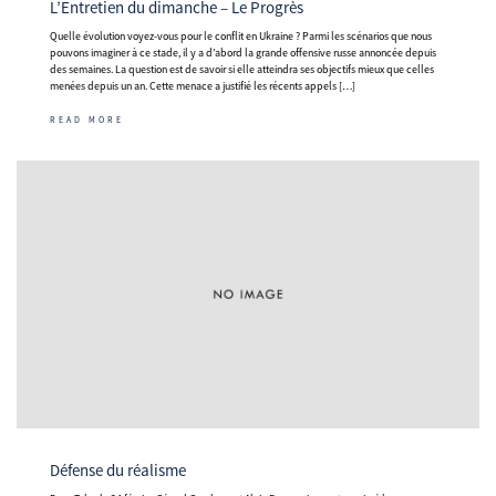
L’Entretien du dimanche – Le Progrès
Quelle évolution voyez-vous pour le conflit en Ukraine ? Parmi les scénarios que nous
pouvons imaginer à ce stade, il y a d’abord la grande offensive russe annoncée depuis
des semaines. La question est de savoir si elle atteindra ses objectifs mieux que celles
menées depuis un an. Cette menace a justifié les récents appels […]
READ MORE
Défense du réalisme