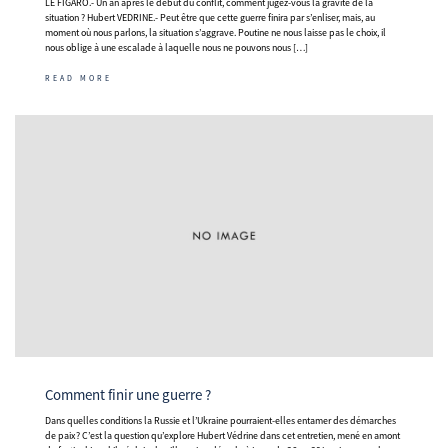
LE FIGARO.- Un an après le début du conflit, comment jugez-vous la gravité de la
situation ? Hubert VEDRINE.- Peut être que cette guerre finira par s’enliser, mais, au
moment où nous parlons, la situation s’aggrave. Poutine ne nous laisse pas le choix, il
nous oblige à une escalade à laquelle nous ne pouvons nous […]
READ MORE
Comment finir une guerre ?
Dans quelles conditions la Russie et l’Ukraine pourraient-elles entamer des démarches
de paix ? C’est la question qu’explore Hubert Védrine dans cet entretien, mené en amont