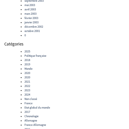
septembre 2003
mai 2003
avril 2003
mars 2003
février 2003
janvier 2003
décembre 2002
octobre 2001
0
Catégories
2025
Politique française
2018
2019
Monde
2020
2020
2021
2022
2023
2024
Non classé
France
Etat global du monde
2017
Chronologie
Allemagne
France-Allemagne