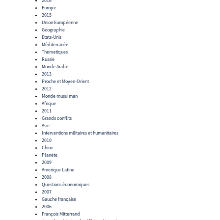
2016
Europe
2015
Union Européenne
Géographie
Etats-Unis
Méditerranée
Thématiques
Russie
Monde Arabe
2013
Proche et Moyen-Orient
2012
Monde musulman
Afrique
2011
Grands conflits
Asie
Interventions militaires et humanitaires
2010
Chine
Planète
2009
Amerique Latine
2008
Questions économiques
2007
Gauche française
2006
François Mitterrand