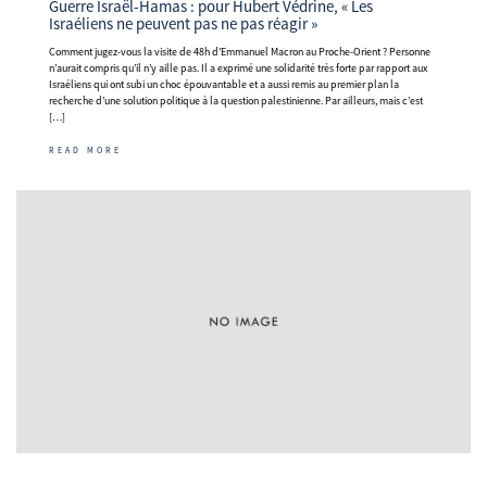
Guerre Israël-Hamas : pour Hubert Védrine, « Les
Israéliens ne peuvent pas ne pas réagir »
Comment jugez-vous la visite de 48h d’Emmanuel Macron au Proche-Orient ? Personne
n’aurait compris qu’il n’y aille pas. Il a exprimé une solidarité très forte par rapport aux
Israéliens qui ont subi un choc épouvantable et a aussi remis au premier plan la
recherche d’une solution politique à la question palestinienne. Par ailleurs, mais c’est
[…]
READ MORE