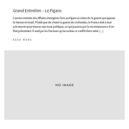
Grand Entretien – Le Figaro
L’ancien ministre des Affaires étrangères livre au Figaro sa vision de la guerre qui oppose
le Hamas et Israël. Plutôt que de choisir la guerre de civilisation, la France doit à tout
prix œuvrer pour trouver une issue politique, ce qui passera par la reconnaissance d’un
État palestinien. Il analyse les fractures qu’accentue ce conflit dans notre […]
READ MORE