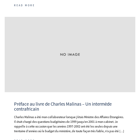
READ MORE
Préface au livre de Charles Malinas – Un intermède
centrafricain
Charles Malinas a été mon collaborateur lorsque j’étais Ministre des Affaires Étrangères.
Il était chargé des questions budgétaires de 1999 jusqu’en 2001 à mon cabinet. Je
rappelle à cette occasion que les années 1997-2002 ont été les seules depuis une
trentaine d’années où le budget du ministère, de toute façon très faible, n’a pas été […]