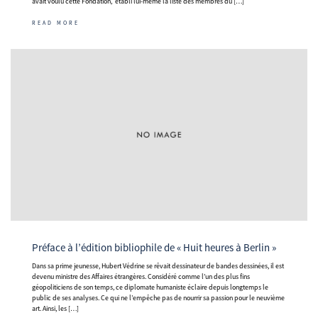
avait voulu cette Fondation, établi lui-même la liste des membres du […]
READ MORE
Préface à l’édition bibliophile de « Huit heures à Berlin »
Dans sa prime jeunesse, Hubert Védrine se rêvait dessinateur de bandes dessinées, il est
devenu ministre des Affaires étrangères. Considéré comme l’un des plus fins
géopoliticiens de son temps, ce diplomate humaniste éclaire depuis longtemps le
public de ses analyses. Ce qui ne l’empêche pas de nourrir sa passion pour le neuvième
art. Ainsi, les […]