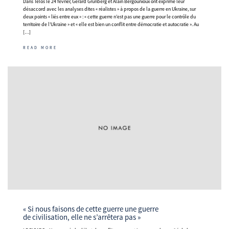
Dans Telos le 24 février, Gérard Grunberg et Alain Bergounioux ont exprimé leur
désaccord avec les analyses dites « réalistes » à propos de la guerre en Ukraine, sur
deux points « liés entre eux » : « cette guerre n’est pas une guerre pour le contrôle du
territoire de l’Ukraine » et « elle est bien un conflit entre démocratie et autocratie ». Au
[…]
READ MORE
« Si nous faisons de cette guerre une guerre
de civilisation, elle ne s’arrêtera pas »