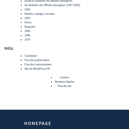
Avant le ministère des Affaires étrangères
Au ministère des Affaires étrangères (1997-2002)
2004
Histoire, voyages, lectures
2003
Divers
Rapports
2000
1996
1979
Méta
Connexion
Flux des publications
Flux des commentaires
Site de WordPress-FR
Contact
Mentions légales
Plan du site
HOMEPAGE