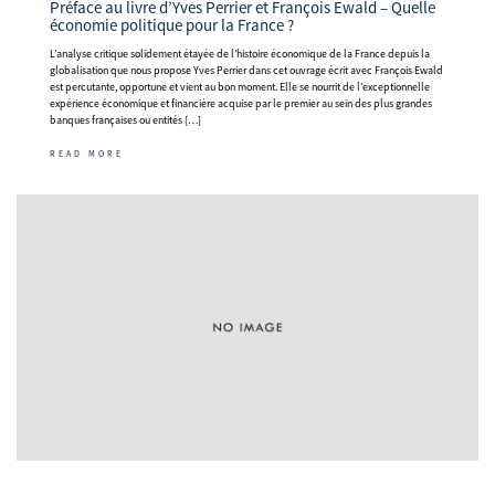
Préface au livre d’Yves Perrier et François Ewald – Quelle
économie politique pour la France ?
L’analyse critique solidement étayée de l’histoire économique de la France depuis la
globalisation que nous propose Yves Perrier dans cet ouvrage écrit avec François Ewald
est percutante, opportune et vient au bon moment. Elle se nourrit de l’exceptionnelle
expérience économique et financière acquise par le premier au sein des plus grandes
banques françaises ou entités […]
READ MORE