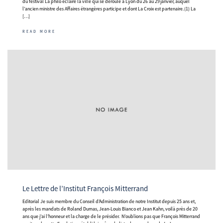
du festival La philo éclaire la ville qui se déroule à Lyon du 26 au 29 janvier, auquel
l’ancien ministre des Affaires étrangères participe et dont La Croix est partenaire. (1) La
[…]
READ MORE
Le Lettre de l’Institut François Mitterrand
Editorial Je suis membre du Conseil d’Administration de notre Institut depuis 25 ans et,
après les mandats de Roland Dumas, Jean-Louis Bianco et Jean Kahn, voilà près de 20
ans que j’ai l’honneur et la charge de le présider. N’oublions pas que François Mitterrand