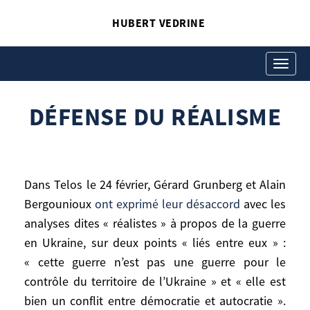
HUBERT VEDRINE
DÉFENSE DU RÉALISME
Hubert Vedrine
Toggle
navigati
DÉFENSE DU RÉALISME
Dans Telos le 24 février, Gérard Grunberg et Alain
Bergounioux
ont exprimé leur désaccord
avec les
analyses dites « réalistes » à propos de la guerre
en Ukraine, sur deux points « liés entre eux » :
« cette guerre n’est pas une guerre pour le
Dans Telos le 24 février, Gérard Grunberg et
contrôle du territoire de l’Ukraine » et « elle est
Alain Bergounioux
ont exprimé leur
bien un conflit entre démocratie et autocratie ».
désaccord
avec les analyses dites