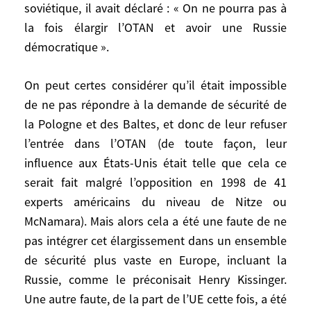
soviétique, il avait déclaré : « On ne pourra pas à
de neutralité pour l’Ukraine, comme le
la fois élargir l’OTAN et avoir une Russie
raconte très bien l’ancien conseiller
démocratique ».
diplomatique et sherpa de Jacques Chirac,
Maurice Gourdault-Montagne, dans son
On peut certes considérer qu’il était impossible
ouvrage
Les autres ne pensent pas comme
nous
. Il faut rappeler aussi que Zbigniew
de ne pas répondre à la demande de sécurité de
Brzezinski, Polonais d’origine, promoteur
la Pologne et des Baltes, et donc de leur refuser
très actif toute sa vie de la dissociation
l’entrée dans l’OTAN (de toute façon, leur
entre l’Ukraine et la Russie, considéra
influence aux États-Unis était telle que cela ce
durant les dernières années de sa vie qu’il
serait fait malgré l’opposition en 1998 de 41
ne fallait pas intégrer l’Ukraine dans
experts américains du niveau de Nitze ou
l’OTAN. Quant au dernier ambassadeur des
McNamara). Mais alors cela a été une faute de ne
États-Unis à Moscou à l’époque soviétique,
pas intégrer cet élargissement dans un ensemble
il avait déclaré : « On ne pourra pas à la
de sécurité plus vaste en Europe, incluant la
fois élargir l’OTAN et avoir une Russie
Russie, comme le préconisait Henry Kissinger.
démocratique ».
Une autre faute, de la part de l’UE cette fois, a été