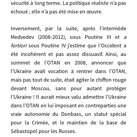
sécurité à long terme. La politique réaliste n’a pas
Pour résumer : on ne peut pas analyser les
échoué ; elle n’a pas été mise en œuvre.
événements depuis 2014, voire depuis le
discours de Poutine en 2007 à l’issue de
Inversement, par la suite, après l’intermède
son deuxième mandat, en escamotant les
Medvedev (2008-2012), sous Poutine III et
a
politiques américaines et européennes
fortiori
sous Poutine IV j’estime que l’Occident a
pendant les quinze premières années de la
été incohérent et pas assez dissuasif. Ainsi, au
Russie post-soviétique. Je continue à
sommet de l’OTAN en 2008, annoncer que
penser, comme les vétérans américains de
l’Ukraine avait vocation à rentrer dans l’OTAN,
la guerre froide, que l’Occident a été
mais pas tout de suite, était agiter le chiffon rouge
gravement fautif de ne pas être plus
devant Moscou, sans pour autant protéger
« inclusif » avec la Russie dans ces années.
l’Ukraine ! Il aurait mieux valu admettre l’Ukraine
Pas par amour de la Russie, encore moins
dans l’OTAN en lui imposant en contreparties une
de son régime, ou de Poutine, mais pour
vraie autonomie du Donbass, un statut spécial
des raisons de sécurité à long terme. La
politique réaliste n’a pas échoué ; elle n’a
pour la Crimée, et le maintien de la base de
pas été mise en œuvre.
Sébastopol pour les Russes.