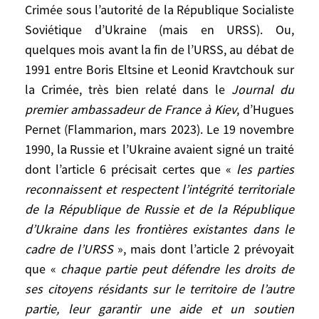
Crimée sous l’autorité de la République Socialiste
événements de 2013/2014 ne sont pas un
point de départ, mais déjà un
Soviétique d’Ukraine (mais en URSS). Ou,
aboutissement et un échec. La question de
quelques mois avant la fin de l’URSS, au débat de
l’Ukraine, et en particulier celle de l’est du
1991 entre Boris Eltsine et Leonid Kravtchouk sur
pays, le Donbass, ainsi que celle de la
la Crimée, très bien relaté dans le
Journal du
Crimée, se posent depuis très longtemps.
premier ambassadeur de France à Kiev
, d’Hugues
On peut remonter à la décision de
Pernet (Flammarion, mars 2023). Le 19 novembre
Khrouchtchev, en 1954, de placer la Crimée
1990, la Russie et l’Ukraine avaient signé un traité
sous l’autorité de la République Socialiste
dont l’article 6 précisait certes que «
les parties
Soviétique d’Ukraine (mais en URSS). Ou,
reconnaissent et respectent l’intégrité territoriale
quelques mois avant la fin de l’URSS, au
de la République de Russie et de la République
débat de 1991 entre Boris Eltsine et Leonid
d’Ukraine dans les frontières existantes dans le
Kravtchouk sur la Crimée, très bien relaté
cadre de l’URSS
», mais dont l’article 2 prévoyait
dans le
Journal du premier ambassadeur
que «
chaque partie peut défendre les droits de
de France à Kiev
, d’Hugues Pernet
(Flammarion, mars 2023). Le 19 novembre
ses citoyens résidants sur le territoire de l’autre
1990, la Russie et l’Ukraine avaient signé
partie, leur garantir une aide et un soutien