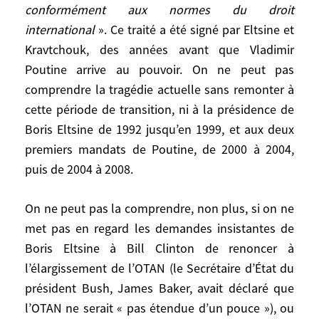
un traité dont l’article 6 précisait certes
conformément aux normes du droit
que «
les parties reconnaissent et
international
». Ce traité a été signé par Eltsine et
respectent l’intégrité territoriale de la
Kravtchouk, des années avant que Vladimir
République de Russie et de la République
Poutine arrive au pouvoir. On ne peut pas
d’Ukraine dans les frontières existantes
comprendre la tragédie actuelle sans remonter à
dans le cadre de l’URSS
», mais dont
cette période de transition, ni à la présidence de
l’article 2 prévoyait que «
chaque partie
Boris Eltsine de 1992 jusqu’en 1999, et aux deux
peut défendre les droits de ses citoyens
premiers mandats de Poutine, de 2000 à 2004,
résidants sur le territoire de l’autre partie,
puis de 2004 à 2008.
leur garantir une aide et un soutien
conformément aux normes du droit
On ne peut pas la comprendre, non plus, si on ne
international
». Ce traité a été signé par
met pas en regard les demandes insistantes de
Eltsine et Kravtchouk, des années avant
que Vladimir Poutine arrive au pouvoir. On
Boris Eltsine à Bill Clinton de renoncer à
ne peut pas comprendre la tragédie
l’élargissement de l’OTAN (le Secrétaire d’État du
actuelle sans remonter à cette période de
président Bush, James Baker, avait déclaré que
transition, ni à la présidence de Boris
l’OTAN ne serait « pas étendue d’un pouce »), ou