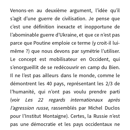
Inversement, par la suite, après
Venons-en au deuxième argument, l’idée qu’il
l’intermède Medvedev (2008-2012), sous
s’agit d’une guerre de civilisation. Je pense que
Poutine III et
a fortiori
sous Poutine IV
c’est une définition inexacte et inopportune de
j’estime que l’Occident a été incohérent et
l’abominable guerre d’Ukraine, et que ce n’est pas
pas assez dissuasif. Ainsi, au sommet de
parce que Poutine emploie ce terme (y croit-il lui-
l’OTAN en 2008, annoncer que l’Ukraine
même ?) que nous devons par symétrie l’utiliser.
avait vocation à rentrer dans l’OTAN, mais
Le concept est mobilisateur en Occident, qui
pas tout de suite, était agiter le chiffon
s’enorgueillit de se redécouvrir en camp du Bien.
rouge devant Moscou, sans pour autant
Il ne l’est pas ailleurs dans le monde, comme le
protéger l’Ukraine ! Il aurait mieux valu
démontrent les 40 pays, représentant les 2/3 de
admettre l’Ukraine dans l’OTAN en lui
l’humanité, qui n’ont pas voulu prendre parti
imposant en contreparties une vraie
autonomie du Donbass, un statut spécial
(voir
Les 22 regards internationaux après
pour la Crimée, et le maintien de la base
l’agression russe
, rassemblés par Michel Duclos
de Sébastopol pour les Russes.
pour l’Institut Montaigne). Certes, la Russie n’est
pas une démocratie et les pays occidentaux ne
Venons-en au deuxième argument, l’idée