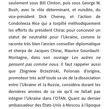
seulement sous Bill Clinton, puis sous George W.
l’OTAN contre la promesse de l’intégration
Bush, avec le rôle déterminant, et nuisible, du
de la Russie au G7. L’Acte Fondateur OTAN-
vice-président Dick Cheney, et l’action de
Russie de 1997 et la mise en place d’un
Condoleeza Rice qui a torpillé méthodiquement
Conseil OTAN-Russie en 2002, sont
les efforts du président Chirac pour concevoir un
considéré par certains comme une preuve
statut de neutralité pour l’Ukraine, comme le
de bonne volonté de la part de l’OTAN,
raconte très bien l’ancien conseiller diplomatique
mais je les ai qualifiés de « verroterie
diplomatique ».
et sherpa de Jacques Chirac, Maurice Gourdault-
Montagne, dans son ouvrage
Les autres ne
On ne devrait donc pas oublier ce qu’a été
pensent pas comme nous
. Il faut rappeler aussi
la politique américaine triomphaliste, non
que Zbigniew Brzezinski, Polonais d’origine,
seulement sous Bill Clinton, puis sous
promoteur très actif toute sa vie de la dissociation
George W. Bush, avec le rôle déterminant,
entre l’Ukraine et la Russie, considéra durant les
et nuisible, du vice-président Dick Cheney,
dernières années de sa vie qu’il ne fallait pas
et l’action de Condoleeza Rice qui a
intégrer l’Ukraine dans l’OTAN. Quant au dernier
torpillé méthodiquement les efforts du
ambassadeur des États-Unis à Moscou à l’époque
président Chirac pour concevoir un statut