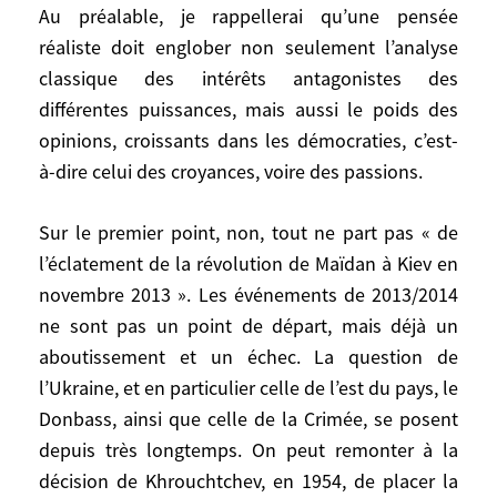
Au préalable, je rappellerai qu’une pensée
« réalistes » à propos de la guerre en
réaliste doit englober non seulement l’analyse
Ukraine, sur deux points « liés entre eux » :
classique des intérêts antagonistes des
« cette guerre n’est pas une guerre pour le
contrôle du territoire de l’Ukraine » et
différentes puissances, mais aussi le poids des
« elle est bien un conflit entre démocratie
opinions, croissants dans les démocraties, c’est-
et autocratie ». Au préalable, je rappellerai
à-dire celui des croyances, voire des passions.
qu’une pensée réaliste doit englober non
seulement l’analyse classique des intérêts
Sur le premier point, non, tout ne part pas « de
antagonistes des différentes puissances,
l’éclatement de la révolution de Maïdan à Kiev en
mais aussi le poids des opinions,
novembre 2013 ». Les événements de 2013/2014
croissants dans les démocraties, c’est-à-
ne sont pas un point de départ, mais déjà un
dire celui des croyances, voire des
aboutissement et un échec. La question de
passions.
l’Ukraine, et en particulier celle de l’est du pays, le
Donbass, ainsi que celle de la Crimée, se posent
Sur le premier point, non, tout ne part pas
depuis très longtemps. On peut remonter à la
« de l’éclatement de la révolution de
décision de Khrouchtchev, en 1954, de placer la
Maïdan à Kiev en novembre 2013 ». Les