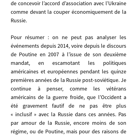
de concevoir l’accord d’association avec l’Ukraine
On peut certes considérer qu’il était
comme devant la couper économiquement de la
impossible de ne pas répondre à la
demande de sécurité de la Pologne et des
Russie.
Baltes, et donc de leur refuser l’entrée
dans l’OTAN (de toute façon, leur influence
Pour résumer : on ne peut pas analyser les
aux États-Unis était telle que cela ce serait
événements depuis 2014, voire depuis le discours
fait malgré l’opposition en 1998 de 41
de Poutine en 2007 à l’issue de son deuxième
experts américains du niveau de Nitze ou
mandat, en escamotant les politiques
McNamara). Mais alors cela a été une faute
américaines et européennes pendant les quinze
de ne pas intégrer cet élargissement dans
premières années de la Russie post-soviétique. Je
un ensemble de sécurité plus vaste en
continue à penser, comme les vétérans
Europe, incluant la Russie, comme le
américains de la guerre froide, que l’Occident a
préconisait Henry Kissinger. Une autre
été gravement fautif de ne pas être plus
faute, de la part de l’UE cette fois, a été de
« inclusif » avec la Russie dans ces années. Pas
concevoir l’accord d’association avec
par amour de la Russie, encore moins de son
l’Ukraine comme devant la couper
régime, ou de Poutine, mais pour des raisons de
économiquement de la Russie.