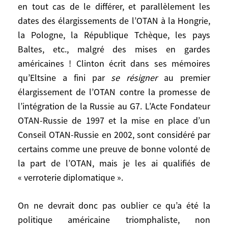
Eltsine de 1992 jusqu’en 1999, et aux deux
en tout cas de le différer, et parallèlement les
premiers mandats de Poutine, de 2000 à
dates des élargissements de l’OTAN à la Hongrie,
2004, puis de 2004 à 2008.
la Pologne, la République Tchèque, les pays
Baltes, etc., malgré des mises en gardes
On ne peut pas la comprendre, non plus, si
américaines ! Clinton écrit dans ses mémoires
on ne met pas en regard les demandes
qu’Eltsine a fini par
se résigner
au premier
insistantes de Boris Eltsine à Bill Clinton
élargissement de l’OTAN contre la promesse de
de renoncer à l’élargissement de l’OTAN (le
l’intégration de la Russie au G7. L’Acte Fondateur
Secrétaire d’État du président Bush, James
OTAN-Russie de 1997 et la mise en place d’un
Baker, avait déclaré que l’OTAN ne serait
« pas étendue d’un pouce »), ou en tout
Conseil OTAN-Russie en 2002, sont considéré par
cas de le différer, et parallèlement les
certains comme une preuve de bonne volonté de
dates des élargissements de l’OTAN à la
la part de l’OTAN, mais je les ai qualifiés de
Hongrie, la Pologne, la République
« verroterie diplomatique ».
Tchèque, les pays Baltes, etc., malgré des
mises en gardes américaines ! Clinton écrit
On ne devrait donc pas oublier ce qu’a été la
dans ses mémoires qu’Eltsine a fini par
se
politique américaine triomphaliste, non
résigner
au premier élargissement de