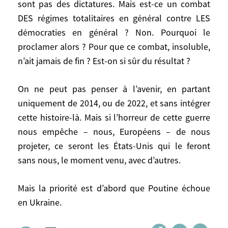
sont pas des dictatures. Mais est-ce un combat
qu’il s’agit d’une guerre de civilisation. Je
DES régimes totalitaires en général contre LES
pense que c’est une définition inexacte et
démocraties en général ? Non. Pourquoi le
inopportune de l’abominable guerre
proclamer alors ? Pour que ce combat, insoluble,
d’Ukraine, et que ce n’est pas parce que
n’ait jamais de fin ? Est-on si sûr du résultat ?
Poutine emploie ce terme (y croit-il lui-
même ?) que nous devons par symétrie
On ne peut pas penser à l’avenir, en partant
l’utiliser. Le concept est mobilisateur en
uniquement de 2014, ou de 2022, et sans intégrer
Occident, qui s’enorgueillit de se
cette histoire-là. Mais si l’horreur de cette guerre
redécouvrir en camp du Bien. Il ne l’est pas
nous empêche – nous, Européens – de nous
ailleurs dans le monde, comme le
démontrent les 40 pays, représentant les
projeter, ce seront les États-Unis qui le feront
2/3 de l’humanité, qui n’ont pas voulu
sans nous, le moment venu, avec d’autres.
prendre parti (voir
Les 22 regards
internationaux après l’agression russe
,
Mais la priorité est d’abord que Poutine échoue
rassemblés par Michel Duclos pour
en Ukraine.
l’Institut Montaigne). Certes, la Russie n’est
pas une démocratie et les pays