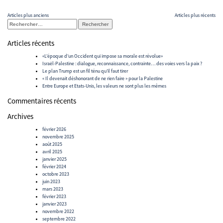
Navigation
Articles plus anciens
Articles plus récents
Rechercher :
des
articles
Articles récents
«L’époque d’un Occident qui impose sa morale est révolue»
Israël-Palestine : dialogue, reconnaissance, contrainte… des voies vers la paix ?
Le plan Trump est un fil ténu qu’il faut tirer
« Il devenait déshonorant de ne rien faire » pour la Palestine
Entre Europe et Etats-Unis, les valeurs ne sont plus les mêmes
Commentaires récents
Archives
février 2026
novembre 2025
août 2025
avril 2025
janvier 2025
février 2024
octobre 2023
juin 2023
mars 2023
février 2023
janvier 2023
novembre 2022
septembre 2022