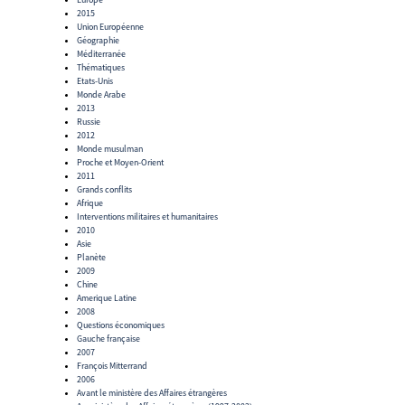
2015
Union Européenne
Géographie
Méditerranée
Thématiques
Etats-Unis
Monde Arabe
2013
Russie
2012
Monde musulman
Proche et Moyen-Orient
2011
Grands conflits
Afrique
Interventions militaires et humanitaires
2010
Asie
Planète
2009
Chine
Amerique Latine
2008
Questions économiques
Gauche française
2007
François Mitterrand
2006
Avant le ministère des Affaires étrangères