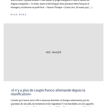
article dans l’Opinion intitulé « Pour sauver le projet européen, il faut le libérer du
dogme européiste «. Ce texte, repris et développé dans plusieurs titres français et
étrangers, est devenu un petit livre : « Sauver l’Europe » (Liana Lévi, 10 euros) qui […]
READ MORE
«Il n’y a plus de couple franco-allemande depuis la
réunification»
L’année qui s’ouvre sera-t-elle à nouveau dominée, en Europe notamment, par les
questions de sécurité, de terrorisme et de migrations? C’est inévitable, et cela appelle