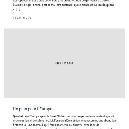
des réponses et des politiques encore plus crédibles. Mais ce qui menace d’abord
l’Europe, ce qui la mine, c’est ce mal-être existentiel qui se manifeste sur tous les plans,
et […]
READ MORE
Un plan pour l’Europe
Que doit faire l’Europe après le Brexit? Hubert Védrine : Ne pas se tromper de diagnostic
ni de réaction, ni de calendrier. Soit l’on considère cet événement comme une aberration
britannique, une anomalie qu’il faut circonscrire au plus vite, avec la seule