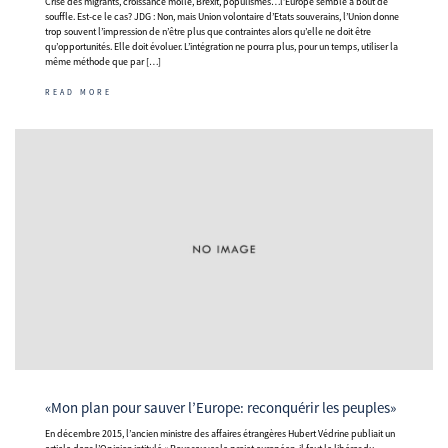
Crise des migrants, croissance molle, Brexit, populismes…l’Europe semble à bout de
souffle. Est-ce le cas? JDG : Non, mais Union volontaire d’Etats souverains, l’Union donne
trop souvent l’impression de n’être plus que contraintes alors qu’elle ne doit être
qu’opportunités. Elle doit évoluer. L’intégration ne pourra plus, pour un temps, utiliser la
même méthode que par […]
READ MORE
«Mon plan pour sauver l’Europe: reconquérir les peuples»
En décembre 2015, l’ancien ministre des affaires étrangères Hubert Védrine publiait un