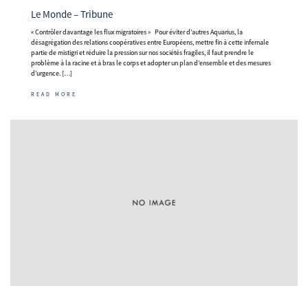
Le Monde – Tribune
« Contrôler davantage les flux migratoires » Pour éviter d’autres Aquarius, la
désagrégation des relations coopératives entre Européens, mettre fin à cette infernale
partie de mistigri et réduire la pression sur nos sociétés fragiles, il faut prendre le
problème à la racine et à bras le corps et adopter un plan d’ensemble et des mesures
d’urgence. […]
READ MORE