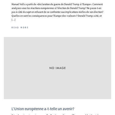
Manuel Valls a parlé de «déclaration de guerre de Donald Trump à l’Europe». Comment
analysez-vous les réactions européennes à l’élection de Donald Trump? Ne passe-t-on
pas à côté du sujet en refusant de se confronter aux implications réelles de son élection?
Quelles en sont les conséquences pour l’Europe des «valeurs»? Donald Trump a été, et
[…]
READ MORE
L’Union européenne a-t-telle un avenir?