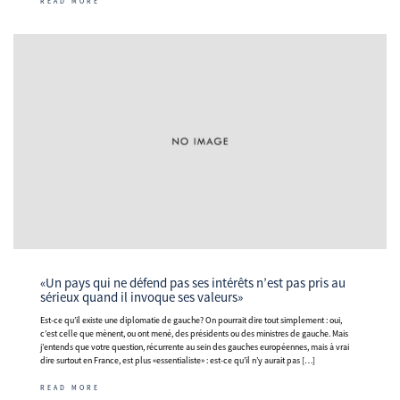
READ MORE
«Un pays qui ne défend pas ses intérêts n’est pas pris au
sérieux quand il invoque ses valeurs»
Est-ce qu’il existe une diplomatie de gauche? On pourrait dire tout simplement : oui,
c’est celle que mènent, ou ont mené, des présidents ou des ministres de gauche. Mais
j’entends que votre question, récurrente au sein des gauches européennes, mais à vrai
dire surtout en France, est plus «essentialiste» : est-ce qu’il n’y aurait pas […]
READ MORE