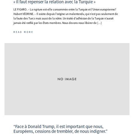
« Il faut repenser la relation avec la Turquie »
LE FIGARO. – La rupture est-elle consommée entre la Turquie et l’Union européenne?
Hubert VÉDRINE. – Il existe depuis l’origine un malentendu, qui n’est pas seulement de
la faute des Turcs mais aussi de la nôtre. Un traité d’adhésion de la Turquie n’aurait
jamais été ratifié par les États membres. Nous devons nous libérer de […]
READ MORE
“Face à Donald Trump, il est important que nous,
Européens, cessions de trembler, de nous indigner.”