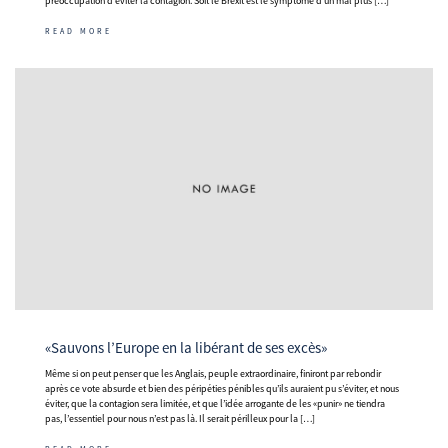
préoccupation d’éviter la contagion. Soit le Brexit est le symptôme d’un mal plus […]
READ MORE
«Sauvons l’Europe en la libérant de ses excès»
Même si on peut penser que les Anglais, peuple extraordinaire, finiront par rebondir
après ce vote absurde et bien des péripéties pénibles qu’ils auraient pu s’éviter, et nous
éviter, que la contagion sera limitée, et que l’idée arrogante de les «punir» ne tiendra
pas, l’essentiel pour nous n’est pas là. Il serait périlleux pour la […]