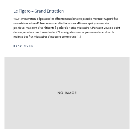
Le Figaro – Grand Entretien
« Sur l’immigration, dépassons les affrontements binaires pseudo-moraux » Aujourd’hui
un certain nombre d’observateurs et d’éditorialistes affirment qu’il y a une crise
politique, mais sont plus réticents à parler de « crise migratoire ». Partagez-vous ce point
de vue, ou est-ce une forme de déni ? Les migrations seront permanentes et donc la
maitrise des flux migratoires s’imposera comme une […]
READ MORE