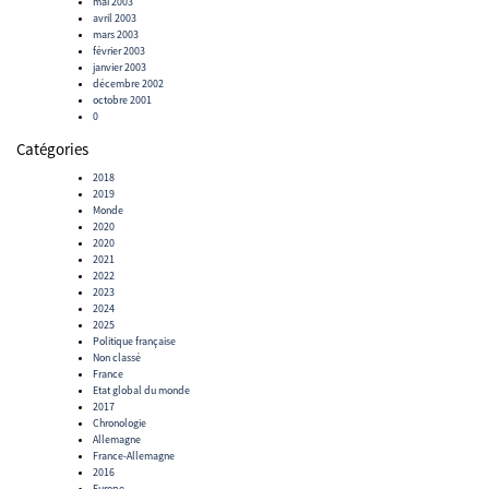
mai 2003
avril 2003
mars 2003
février 2003
janvier 2003
décembre 2002
octobre 2001
0
Catégories
2018
2019
Monde
2020
2020
2021
2022
2023
2024
2025
Politique française
Non classé
France
Etat global du monde
2017
Chronologie
Allemagne
France-Allemagne
2016
Europe