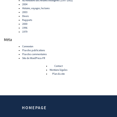
Au ministère des Affaires étrangères (1997-2002)
2004
Histoire, voyages, lectures
2003
Divers
Rapports
2000
1996
1979
Méta
Connexion
Flux des publications
Flux des commentaires
Site de WordPress-FR
Contact
Mentions légales
Plan du site
HOMEPAGE