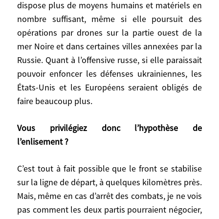
plus intelligente pour intégrer la Russie.
dispose plus de moyens humains et matériels en
Non pas par amour pour la Russie, bien
nombre suffisant, même si elle poursuit des
sûr, mais pour des raisons de sécurité. Cela
opérations par drones sur la partie ouest de la
n’a pas été tenté. On ne peut rien prouver,
mer Noire et dans certaines villes annexées par la
mais cela reste un débat historique. Depuis
Russie. Quant à l’offensive russe, si elle paraissait
l’attaque de Poutine contre l’Ukraine en
pouvoir enfoncer les défenses ukrainiennes, les
2022, je suis favorable à la ligne Biden :
États-Unis et les Européens seraient obligés de
empêcher par tous les moyens Vladimir
faire beaucoup plus.
Poutine de gagner en Ukraine,
sans se
laisser entraîner dans une guerre directe
Vous privilégiez donc l’hypothèse de
avec la Russie
. Cette position est partagée
l’enlisement ?
par la France et l’Allemagne, moins par les
Baltes et les Polonais.
C’est tout à fait possible que le front se stabilise
Aujourd’hui, plus personne ne mise sur
sur la ligne de départ, à quelques kilomètres près.
l’hypothèse d’un succès ukrainien. Leur
Mais, même en cas d’arrêt des combats, je ne vois
armée ne dispose plus de moyens humains
pas comment les deux partis pourraient négocier,
et matériels en nombre suffisant, même si