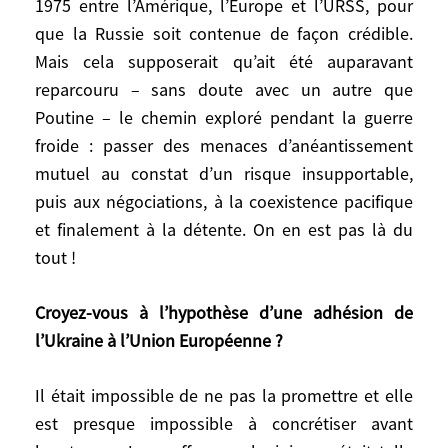
1975 entre l’Amérique, l’Europe et l’URSS, pour
sensible de l’éventuel retour de Donald
que la Russie soit contenue de façon crédible.
Trump. À moins que tout cela ne soit
Mais cela supposerait qu’ait été auparavant
repensé, un jour lointain, dans une
reparcouru – sans doute avec un autre que
négociation d’ensemble ?
Poutine – le chemin exploré pendant la guerre
froide : passer des menaces d’anéantissement
À quel cadre de négociation faites-vous
mutuel au constat d’un risque insupportable,
allusion ?
puis aux négociations, à la coexistence pacifique
Je précise bien que nous nous inscrivons
et finalement à la détente. On en est pas là du
là dans un scénario qui relève encore de la
tout !
science-fiction, suivant une perspective
tellement lointaine que je prends des
Croyez-vous à l’hypothèse d’une adhésion de
risques rien qu’en l’envisageant. Mais on
l’Ukraine à l’Union Européenne ?
peut toujours se projeter ! Imaginons que
les États-Unis se recentrent sur le
Il était impossible de ne pas la promettre et elle
Pacifique, face à la Chine, leur problème
est presque impossible à concrétiser avant
numéro un. Cela pourrait conduire un jour