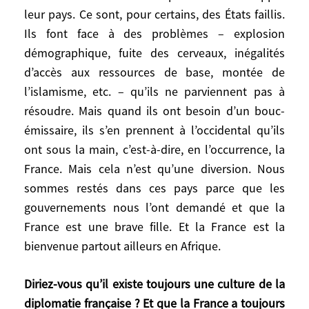
plusieurs des Palestiniens favorables au
leur pays. Ce sont, pour certains, des États faillis.
processus de paix, que j’avais bien connus.
Ils font face à des problèmes – explosion
démographique, fuite des cerveaux, inégalités
La solution à deux États est-elle caduque
d’accès aux ressources de base, montée de
aujourd’hui ?
l’islamisme, etc. – qu’ils ne parviennent pas à
résoudre. Mais quand ils ont besoin d’un bouc-
Pas nécessairement. Elle était morte
émissaire, ils s’en prennent à l’occidental qu’ils
depuis quinze ans, mais selon un dernier
sondage, si 26 % des Israéliens veulent
ont sous la main, c’est-à-dire, en l’occurrence, la
déplacer les Palestiniens en Cisjordanie, 32
France. Mais cela n’est qu’une diversion. Nous
% sont à nouveau favorables à la solution
sommes restés dans ces pays parce que les
à deux États. Ce tiers est un levier pour un
gouvernements nous l’ont demandé et que la
processus de paix, qui rejoint l’attente de
France est une brave fille. Et la France est la
l’administration Biden. Sinon, quelle est
bienvenue partout ailleurs en Afrique.
l’alternative pour garantir à long terme la
sécurité pour Israël et pour la région ?
Diriez-vous qu’il existe toujours une culture de la
diplomatie française ? Et que la France a toujours