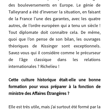
exemple, Talleyrand au congrès de Vienne
des bouleversements en Europe. Le génie de
en 1815. Ce rassemblement avait été
Talleyrand a été d’inverser la situation, en faisant
organisé par les vainqueurs de Napoléon,
de la France l’une des garantes, avec les quatre
la Russie, l’Autriche, la Grande-Bretagne et
autres, de l’ordre européen qui a tenu un siècle !
la Prusse, pour mettre la France sous
Tout diplomate doit connaître cela. De même,
tutelle après qu’elle ait été à l’origine des
quoi que l’on pense de son bilan, les ouvrages
bouleversements en Europe. Le génie de
théoriques de Kissinger sont exceptionnels.
Talleyrand a été d’inverser la situation, en
Savez-vous qui il considère comme le précurseur
faisant de la France l’une des garantes,
de l’âge classique dans les relations
avec les quatre autres, de l’ordre européen
qui a tenu un siècle ! Tout diplomate doit
internationales ? Richelieu !
connaître cela. De même, quoi que l’on
pense de son bilan, les ouvrages
Cette culture historique était-elle une bonne
théoriques de Kissinger sont
formation pour vous préparer à la fonction de
exceptionnels. Savez-vous qui il considère
ministre des Affaires Étrangères ?
comme le précurseur de l’âge classique
dans les relations internationales ?
Elle est très utile, mais j’ai surtout été formé par la