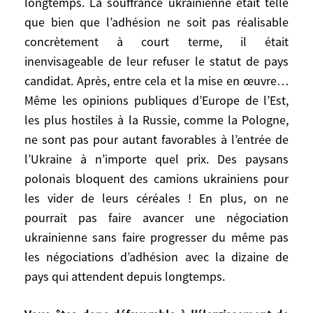
longtemps. La souffrance ukrainienne était telle
lointain à un grand accord de sécurité en
que bien que l’adhésion ne soit pas réalisable
Europe qui ressemblerait aux accords
concrètement à court terme, il était
d’Helsinki, signés en 1975 entre
inenvisageable de leur refuser le statut de pays
l’Amérique, l’Europe et l’URSS, pour que la
candidat. Après, entre cela et la mise en œuvre…
Russie soit contenue de façon crédible.
Mais cela supposerait qu’ait été
Même les opinions publiques d’Europe de l’Est,
auparavant reparcouru – sans doute avec
les plus hostiles à la Russie, comme la Pologne,
un autre que Poutine – le chemin exploré
ne sont pas pour autant favorables à l’entrée de
pendant la guerre froide : passer des
l’Ukraine à n’importe quel prix. Des paysans
menaces d’anéantissement mutuel au
polonais bloquent des camions ukrainiens pour
constat d’un risque insupportable, puis
les vider de leurs céréales ! En plus, on ne
aux négociations, à la coexistence
pourrait pas faire avancer une négociation
pacifique et finalement à la détente. On en
ukrainienne sans faire progresser du même pas
est pas là du tout !
les négociations d’adhésion avec la dizaine de
pays qui attendent depuis longtemps.
Croyez-vous à l’hypothèse d’une adhésion
de l’Ukraine à l’Union Européenne ?