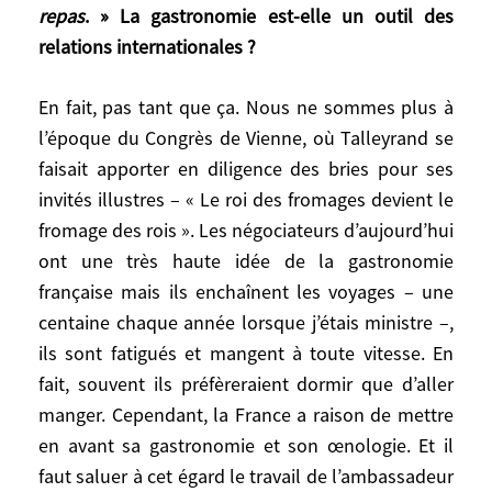
repas
. » La gastronomie est-elle un outil des
sont comportés comme des bisounours
relations internationales ?
dans le monde de Jurassic Park. Nous
devons réapprendre à gérer les rapports de
force, à l’image des grands diplomates de
En fait, pas tant que ça. Nous ne sommes plus à
l’ouvrage. Leurs enseignements
l’époque du Congrès de Vienne, où Talleyrand se
comportent une dimension tout à fait
faisait apporter en diligence des bries pour ses
actuelle.
invités illustres – « Le roi des fromages devient le
fromage des rois ». Les négociateurs d’aujourd’hui
L’ouvrage débute par la formule suivante,
ont une très haute idée de la gastronomie
qu’on pourrait croire empruntée à
française mais ils enchaînent les voyages – une
Talleyrand : «
Comme beaucoup de
centaine chaque année lorsque j’étais ministre –,
négociations, ce livre est né d’un repas
. »
ils sont fatigués et mangent à toute vitesse. En
La gastronomie est-elle un outil des
fait, souvent ils préfèreraient dormir que d’aller
relations internationales ?
manger. Cependant, la France a raison de mettre
en avant sa gastronomie et son œnologie. Et il
En fait, pas tant que ça. Nous ne sommes
faut saluer à cet égard le travail de l’ambassadeur
plus à l’époque du Congrès de Vienne, où