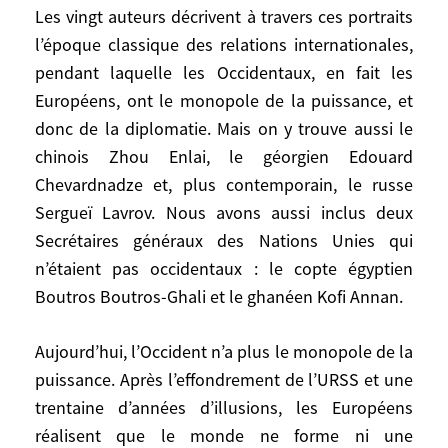
connaissance et l’action, la fonction
Les vingt auteurs décrivent à travers ces portraits
d’expert et celle de décideur. Le bon
l’époque classique des relations internationales,
décideur – un président, un ministre – doit
pendant laquelle les Occidentaux, en fait les
se nourrir de tout cela pour trancher en
Européens, ont le monopole de la puissance, et
situation concrète.
donc de la diplomatie. Mais on y trouve aussi le
chinois Zhou Enlai, le géorgien Edouard
Les vingt portraits sont presque tous des
Chevardnadze et, plus contemporain, le russe
Occidentaux. Pourquoi ?
Sergueï Lavrov. Nous avons aussi inclus deux
Les vingt auteurs décrivent à travers ces
Secrétaires généraux des Nations Unies qui
portraits l’époque classique des relations
n’étaient pas occidentaux : le copte égyptien
internationales, pendant laquelle les
Boutros Boutros-Ghali et le ghanéen Kofi Annan.
Occidentaux, en fait les Européens, ont le
monopole de la puissance, et donc de la
Aujourd’hui, l’Occident n’a plus le monopole de la
diplomatie. Mais on y trouve aussi le
puissance. Après l’effondrement de l’URSS et une
chinois Zhou Enlai, le géorgien Edouard
trentaine d’années d’illusions, les Européens
Chevardnadze et, plus contemporain, le
réalisent que le monde ne forme ni une
russe Sergueï Lavrov. Nous avons aussi