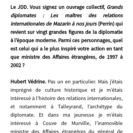
introduit et conclu, Hubert Védrine a
Le JDD. Vous signez un ouvrage collectif,
Grands
accordé un entretien à
L’Express
.
diplomates : Les maîtres des relations
internationales de Mazarin à nos jours
(Perrin) qui
Le JDD. Vous signez un ouvrage collectif,
revient sur vingt grandes figures de la diplomatie
Grands diplomates : Les maîtres des
à l’époque moderne. Parmi ces personnages, quel
relations internationales de Mazarin à nos
est celui qui a le plus inspiré votre action en tant
jours
(Perrin) qui revient sur vingt grandes
que ministre des Affaires étrangères, de 1997 à
figures de la diplomatie à l’époque
2002 ?
moderne. Parmi ces personnages, quel est
celui qui a le plus inspiré votre action en
Hubert Védrine.
Pas un en particulier. Mais j’étais
tant que ministre des Affaires étrangères,
imprégné de culture historique et je m’étais
de 1997 à 2002 ?
intéressé à l’histoire des relations internationales,
et notamment à Talleyrand, l’archétype du
Hubert Védrine.
Pas un en particulier. Mais
j’étais imprégné de culture historique et je
diplomate. Et dans ma jeunesse je m’étais
m’étais intéressé à l’histoire des relations
intéressé à Couve de Murville, l’inamovible
internationales, et notamment à
ministre des Affaires étrangères du général de