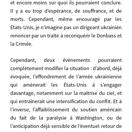
et encore moins sur quoi ils pourraient conclure.
elle poursuit des opérations par drones
Il y a eu trop d’espérance, de souffrance, et de
sur la partie ouest de la mer Noire et dans
morts. Cependant, même encouragé par les
certaines villes annexées par la Russie.
États-Unis, je n’imagine pas un dirigeant ukrainien
Quant à l’offensive russe, si elle paraissait
renoncer par un traité à reconquérir le Donbass et
pouvoir enfoncer les défenses
la Crimée.
ukrainiennes, les États-Unis et les
Européens seraient obligés de faire
Cependant, deux évènements pourraient
beaucoup plus.
complètement modifier la situation : d’abord, déjà
évoquée, l’effondrement de l’armée ukrainienne
Vous privilégiez donc l’hypothèse de
l’enlisement ?
qui amènerait les États-Unis à s’engager
davantage, notamment sur la maîtrise du ciel, et
C’est tout à fait possible que le front se
qui entraînerait une intensification du conflit. Et à
stabilise sur la ligne de départ, à quelques
l’inverse, l’affaiblissement du soutien américain
kilomètres près. Mais, même en cas d’arrêt
du fait de la paralysie à Washington, ou de
des combats, je ne vois pas comment les
l’anticipation déjà sensible de l’éventuel retour de
deux partis pourraient négocier, et encore