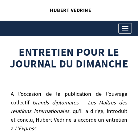
HUBERT VEDRINE
ENTRETIEN POUR LE
JOURNAL DU DIMANCHE
Toggle
navigati
Hubert Vedrine
ENTRETIEN POUR LE
JOURNAL DU DIMANCHE
A l’occasion de la publication de l’ouvrage
collectif
Grands diplomates – Les Maîtres des
relations internationales
, qu’il a dirigé, introduit
et conclu, Hubert Védrine a accordé un entretien
A l’occasion de la publication de l’ouvrage
collectif
Grands diplomates – Les Maîtres
à
L’Express
.
des relations internationales
, qu’il a dirigé,