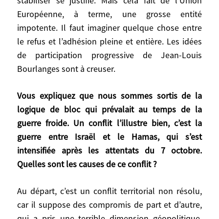
stabiliser se justifie. Mais cela fait de l’Union
une négociation ukrainienne sans faire
Européenne, à terme, une grosse entité
progresser du même pas les négociations
d’adhésion avec la dizaine de pays qui
impotente. Il faut imaginer quelque chose entre
attendent depuis longtemps.
le refus et l’adhésion pleine et entière. Les idées
de participation progressive de Jean-Louis
Vous êtes donc défavorable à
Bourlanges sont à creuser.
l’élargissement de l’Union Européenne ?
Vous expliquez que nous sommes sortis de la
Pas en soi. Mais on ne peut pas l’envisager
logique de bloc qui prévalait au temps de la
pour l’Ukraine en oubliant les autres ; on
guerre froide. Un conflit l’illustre bien, c’est la
ne peut pas l’envisager schématiquement
guerre entre Israël et le Hamas, qui s’est
« adhésion ou pas » ; et on ne peut pas ne
intensifiée après les attentats du 7 octobre.
pas s’interroger sur comment fonctionnera
Quelles sont les causes de ce conflit ?
l’Europe après sans tomber pour autant
dans le piège de certains propositions
Au départ, c’est un conflit territorial non résolu,
dangereuses de réforme des institutions.
car il suppose des compromis de part et d’autre,
qui a pris une terrible dimension géopolitique,
Indépendamment du cas ukrainien,