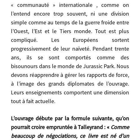
« communauté » internationale , comme on
inclus deux Secrétaires généraux des
l’entend encore trop souvent, ni une division
Nations Unies qui n’étaient pas
simple comme au temps de la guerre froide entre
occidentaux : le copte égyptien Boutros
l’Ouest, l’Est et le Tiers monde. Tout est plus
Boutros-Ghali et le ghanéen Kofi Annan.
compliqué. Les Européens sortent
Aujourd’hui, l’Occident n’a plus le
progressivement de leur naïveté. Pendant trente
monopole de la puissance. Après
ans, ils se sont comportés comme des
l’effondrement de l’URSS et une trentaine
bisounours dans le monde de Jurassic Park. Nous
d’années d’illusions, les Européens
devons réapprendre à gérer les rapports de force,
réalisent que le monde ne forme ni une
à l’image des grands diplomates de l’ouvrage.
« communauté » internationale , comme
Leurs enseignements comportent une dimension
on l’entend encore trop souvent, ni une
tout à fait actuelle.
division simple comme au temps de la
guerre froide entre l’Ouest, l’Est et le Tiers
L’ouvrage débute par la formule suivante, qu’on
monde. Tout est plus compliqué. Les
pourrait croire empruntée à Talleyrand : «
Comme
Européens sortent progressivement de
beaucoup de négociations, ce livre est né d’un
leur naïveté. Pendant trente ans, ils se