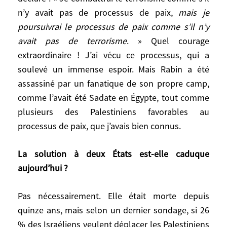
États-Unis, etc. Depuis une quinzaine
n’y avait pas de processus de paix,
mais je
d’années, avec les gouvernements
poursuivrai le processus de paix comme s’il n’y
Netanyahou et son besoin pervers d’un
avait pas de terrorisme
. » Quel courage
Hamas repoussoir, c’est l’inverse.
extraordinaire ! J’ai vécu ce processus, qui a
soulevé un immense espoir. Mais Rabin a été
Le camp des «
minorités courageuses
»
assassiné par un fanatique de son propre camp,
peut-il gagner, selon vous ?
comme l’avait été Sadate en Égypte, tout comme
plusieurs des Palestiniens favorables au
J’ai vécu la période des accords d’Oslo,
processus de paix, que j’avais bien connus.
pendant laquelle tout semblait possible.
Jusqu’à l’élection de Netanyahou qui, à
La solution à deux États est-elle caduque
mesure qu’il se radicalisait, avait pour
objectif, comme l’explique très bien
aujourd’hui ?
l’ancien Premier ministre travailliste Ehud
Barak, qu’il n’y ait plus jamais de
Pas nécessairement. Elle était morte depuis
processus de paix et que la question
quinze ans, mais selon un dernier sondage, si 26
palestinienne soit oubliée. Aujourd’hui,
% des Israéliens veulent déplacer les Palestiniens