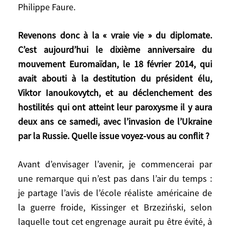
Philippe Faure.
Talleyrand se faisait apporter en diligence
des bries pour ses invités illustres – « Le
roi des fromages devient le fromage des
Revenons donc à la « vraie vie » du diplomate.
rois ». Les négociateurs d’aujourd’hui ont
C’est aujourd’hui le dixième anniversaire du
une très haute idée de la gastronomie
mouvement Euromaïdan, le 18 février 2014, qui
française mais ils enchaînent les voyages –
avait abouti à la destitution du président élu,
une centaine chaque année lorsque j’étais
Viktor Ianoukovytch, et au déclenchement des
ministre –, ils sont fatigués et mangent à
hostilités qui ont atteint leur paroxysme il y aura
toute vitesse. En fait, souvent ils
deux ans ce samedi, avec l’invasion de l’Ukraine
préfèreraient dormir que d’aller manger.
par la Russie. Quelle issue voyez-vous au conflit ?
Cependant, la France a raison de mettre en
avant sa gastronomie et son œnologie. Et il
Avant d’envisager l’avenir, je commencerai par
faut saluer à cet égard le travail de
une remarque qui n’est pas dans l’air du temps :
l’ambassadeur Philippe Faure.
je partage l’avis de l’école réaliste américaine de
la guerre froide, Kissinger et Brzeziński, selon
Revenons donc à la « vraie vie » du
laquelle tout cet engrenage aurait pu être évité, à
diplomate. C’est aujourd’hui le dixième