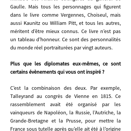
Talleyrand, l’archétype du diplomate. Et
Gaulle. Mais tous les personnages qui figurent
dans ma jeunesse je m’étais intéressé à
dans le livre comme Vergennes, Choiseul, mais
Couve de Murville, l’inamovible ministre
aussi Kaunitz ou William Pitt, et tous les autres,
des Affaires étrangères du général de
méritent d’être mieux connus. Ce livre n’est pas
Gaulle. Mais tous les personnages qui
un tableau d’honneur. Ce sont des personnalités
figurent dans le livre comme Vergennes,
du monde réel portraiturées par vingt auteurs.
Choiseul, mais aussi Kaunitz ou William
Pitt, et tous les autres, méritent d’être
Plus que les diplomates eux-mêmes, ce sont
mieux connus. Ce livre n’est pas un tableau
certains évènements qui vous ont inspiré ?
d’honneur. Ce sont des personnalités du
monde réel portraiturées par vingt auteurs.
C’est la combinaison des deux. Par exemple,
Talleyrand au congrès de Vienne en 1815. Ce
Plus que les diplomates eux-mêmes, ce
sont certains évènements qui vous ont
rassemblement avait été organisé par les
inspiré ?
vainqueurs de Napoléon, la Russie, l’Autriche, la
Grande-Bretagne et la Prusse, pour mettre la
C’est la combinaison des deux. Par
France sous tutelle après qu’elle ait été à l’origine