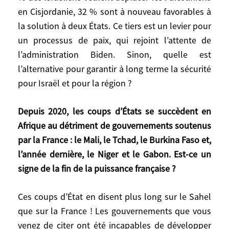
certains membres de son gouvernement
en Cisjordanie, 32 % sont à nouveau favorables à
souhaitent déporter les deux millions de
la solution à deux États. Ce tiers est un levier pour
Palestiniens de Cisjordanie, un peu comme
un processus de paix, qui rejoint l’attente de
l’avait fait le président américain Andrew
l’administration Biden. Sinon, quelle est
Jackson avec les Indiens pendant la
l’alternative pour garantir à long terme la sécurité
conquête de l’Ouest. Nous sommes aux
pour Israël et pour la région ?
antipodes d’Yitzhak Rabin qui, pendant la
vague d’attentats, avait déclaré : « Je
Depuis 2020, les coups d’États se succèdent en
combattrai le terrorisme comme s’il n’y
Afrique au détriment de gouvernements soutenus
avait pas de processus de paix,
mais je
poursuivrai le processus de paix comme
par la France : le Mali, le Tchad, le Burkina Faso et,
s’il n’y avait pas de terrorisme
. » Quel
l’année dernière, le Niger et le Gabon. Est-ce un
courage extraordinaire ! J’ai vécu ce
signe de la fin de la puissance française ?
processus, qui a soulevé un immense
espoir. Mais Rabin a été assassiné par un
Ces coups d’État en disent plus long sur le Sahel
fanatique de son propre camp, comme
que sur la France ! Les gouvernements que vous
l’avait été Sadate en Égypte, tout comme
venez de citer ont été incapables de développer