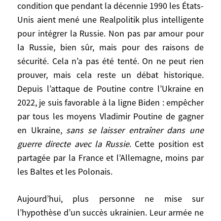
anniversaire du mouvement Euromaïdan,
condition que pendant la décennie 1990 les États-
le 18 février 2014, qui avait abouti à la
Unis aient mené une Realpolitik plus intelligente
destitution du président élu, Viktor
pour intégrer la Russie. Non pas par amour pour
Ianoukovytch, et au déclenchement des
la Russie, bien sûr, mais pour des raisons de
hostilités qui ont atteint leur paroxysme il
sécurité. Cela n’a pas été tenté. On ne peut rien
y aura deux ans ce samedi, avec l’invasion
prouver, mais cela reste un débat historique.
de l’Ukraine par la Russie. Quelle issue
Depuis l’attaque de Poutine contre l’Ukraine en
voyez-vous au conflit ?
2022, je suis favorable à la ligne Biden : empêcher
par tous les moyens Vladimir Poutine de gagner
Avant d’envisager l’avenir, je commencerai
en Ukraine,
sans se laisser entraîner dans une
par une remarque qui n’est pas dans l’air
guerre directe avec la Russie
. Cette position est
du temps : je partage l’avis de l’école
partagée par la France et l’Allemagne, moins par
réaliste américaine de la guerre froide,
les Baltes et les Polonais.
Kissinger et Brzeziński, selon laquelle tout
cet engrenage aurait pu être évité, à
condition que pendant la décennie 1990
Aujourd’hui, plus personne ne mise sur
les États-Unis aient mené une Realpolitik
l’hypothèse d’un succès ukrainien. Leur armée ne