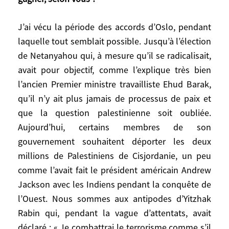
attentats du 7 octobre. Quelles sont les
causes de ce conflit ?
J’ai vécu la période des accords d’Oslo, pendant
laquelle tout semblait possible. Jusqu’à l’élection
Au départ, c’est un conflit territorial non
de Netanyahou qui, à mesure qu’il se radicalisait,
résolu, car il suppose des compromis de
avait pour objectif, comme l’explique très bien
part et d’autre, qui a pris une terrible
l’ancien Premier ministre travailliste Ehud Barak,
dimension géopolitique, religieuse,
qu’il n’y ait plus jamais de processus de paix et
émotionnelle, traumatique. En Israël,
que la question palestinienne soit oubliée.
comme chez les Palestiniens, la bataille
Aujourd’hui, certains membres de son
interne est féroce depuis des décennies
gouvernement souhaitent déporter les deux
entre réalistes et extrémistes, les camps de
millions de Palestiniens de Cisjordanie, un peu
la paix sont minoritaires, contrés ou
comme l’avait fait le président américain Andrew
menacés par les extrémistes dans chaque
camp. Pendant une dizaine d’années, des
Jackson avec les Indiens pendant la conquête de
réalistes au pouvoir en même temps
l’Ouest. Nous sommes aux antipodes d’Yitzhak
(Rabin, Arafat, Pérès) ont cherché une
Rabin qui, pendant la vague d’attentats, avait
solution, très encouragés par la France, les
déclaré : « Je combattrai le terrorisme comme s’il