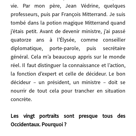
Richelieu !
vie. Par mon père, Jean Védrine, quelques
professeurs, puis par François Mitterrand. Je suis
Cette culture historique était-elle une
tombé dans la potion magique Mitterrand quand
bonne formation pour vous préparer à la
j’étais petit. Avant de devenir ministre, j’ai passé
fonction de ministre des Affaires
quatorze ans à l’Élysée, comme conseiller
Étrangères ?
diplomatique, porte-parole, puis secrétaire
général. Cela m’a beaucoup appris sur le monde
Elle est très utile, mais j’ai surtout été
réel. Il faut distinguer la connaissance et l’action,
formé par la vie. Par mon père, Jean
Védrine, quelques professeurs, puis par
la fonction d’expert et celle de décideur. Le bon
François Mitterrand. Je suis tombé dans la
décideur – un président, un ministre – doit se
potion magique Mitterrand quand j’étais
nourrir de tout cela pour trancher en situation
petit. Avant de devenir ministre, j’ai passé
concrète.
quatorze ans à l’Élysée, comme conseiller
diplomatique, porte-parole, puis secrétaire
Les vingt portraits sont presque tous des
général. Cela m’a beaucoup appris sur le
Occidentaux. Pourquoi ?
monde réel. Il faut distinguer la