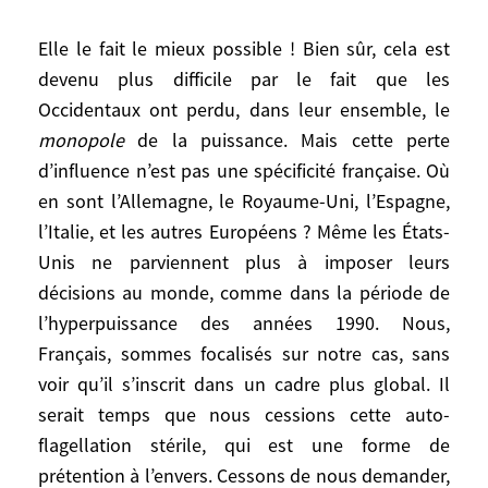
ils s’en prennent à l’occidental qu’ils ont
Elle le fait le mieux possible ! Bien sûr, cela est
sous la main, c’est-à-dire, en l’occurrence,
devenu plus difficile par le fait que les
la France. Mais cela n’est qu’une diversion.
Occidentaux ont perdu, dans leur ensemble, le
Nous sommes restés dans ces pays parce
que les gouvernements nous l’ont
monopole
de la puissance. Mais cette perte
demandé et que la France est une brave
d’influence n’est pas une spécificité française. Où
fille. Et la France est la bienvenue partout
en sont l’Allemagne, le Royaume-Uni, l’Espagne,
ailleurs en Afrique.
l’Italie, et les autres Européens ? Même les États-
Unis ne parviennent plus à imposer leurs
Diriez-vous qu’il existe toujours une
décisions au monde, comme dans la période de
culture de la diplomatie française ? Et que
l’hyperpuissance des années 1990. Nous,
la France a toujours sa place dans le
Français, sommes focalisés sur notre cas, sans
concert des nations ?
voir qu’il s’inscrit dans un cadre plus global. Il
serait temps que nous cessions cette auto-
Oui, bien sûr, la question ne se pose même
flagellation stérile, qui est une forme de
pas. La France n’est pas une vieille actrice
prétention à l’envers. Cessons de nous demander,
qui demande un « rôle ». Elle a toujours,