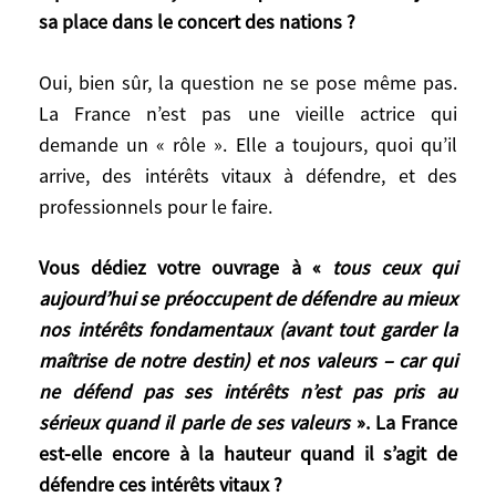
Depuis 2020, les coups d’États se
sa place dans le concert des nations ?
succèdent en Afrique au détriment de
gouvernements soutenus par la France : le
Oui, bien sûr, la question ne se pose même pas.
Mali, le Tchad, le Burkina Faso et, l’année
La France n’est pas une vieille actrice qui
dernière, le Niger et le Gabon. Est-ce un
demande un « rôle ». Elle a toujours, quoi qu’il
signe de la fin de la puissance française ?
arrive, des intérêts vitaux à défendre, et des
Ces coups d’État en disent plus long sur le
professionnels pour le faire.
Sahel que sur la France ! Les
gouvernements que vous venez de citer
Vous dédiez votre ouvrage à «
tous ceux qui
ont été incapables de développer leur
aujourd’hui se préoccupent de défendre au mieux
pays. Ce sont, pour certains, des États
nos intérêts fondamentaux (avant tout garder la
faillis. Ils font face à des problèmes –
maîtrise de notre destin) et nos valeurs – car qui
explosion démographique, fuite des
ne défend pas ses intérêts n’est pas pris au
cerveaux, inégalités d’accès aux ressources
sérieux quand il parle de ses valeurs
». La France
de base, montée de l’islamisme, etc. –
est-elle encore à la hauteur quand il s’agit de
qu’ils ne parviennent pas à résoudre. Mais
défendre ces intérêts vitaux ?
quand ils ont besoin d’un bouc-émissaire,