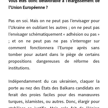
Vous êtes donc défavorable à l’élargissement de
l’Union Européenne ?
Il était impossible de ne pas la promettre
et elle est presque impossible à
Pas en soi. Mais on ne peut pas l’envisager pour
concrétiser avant longtemps. La souffrance
ukrainienne était telle que bien que
l’Ukraine en oubliant les autres ; on ne peut pas
l’adhésion ne soit pas réalisable
l’envisager schématiquement « adhésion ou pas »
concrètement à court terme, il était
; et on ne peut pas ne pas s’interroger sur
inenvisageable de leur refuser le statut de
comment fonctionnera l’Europe après sans
pays candidat. Après, entre cela et la mise
tomber pour autant dans le piège de certains
en œuvre… Même les opinions publiques
propositions dangereuses de réforme des
d’Europe de l’Est, les plus hostiles à la
institutions.
Russie, comme la Pologne, ne sont pas
pour autant favorables à l’entrée de
Indépendamment du cas ukrainien, claquer la
l’Ukraine à n’importe quel prix. Des
porte au nez des États des Balkans candidats en
paysans polonais bloquent des camions
ferait des proies faciles pour des manœuvres
ukrainiens pour les vider de leurs céréales
turques, islamistes, ou autres. Donc, élargir pour
! En plus, on ne pourrait pas faire avancer