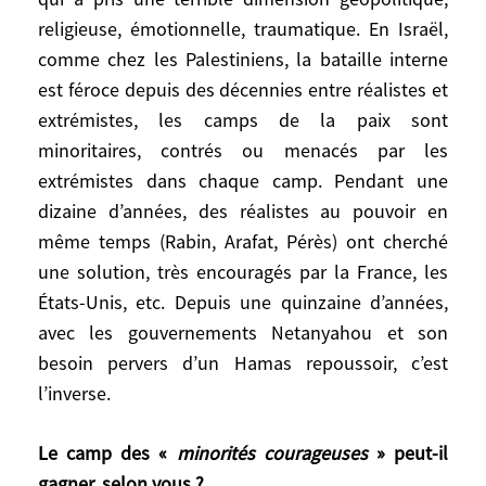
claquer la porte au nez des États des
religieuse, émotionnelle, traumatique. En Israël,
Balkans candidats en ferait des proies
comme chez les Palestiniens, la bataille interne
faciles pour des manœuvres turques,
est féroce depuis des décennies entre réalistes et
islamistes, ou autres. Donc, élargir pour
extrémistes, les camps de la paix sont
stabiliser se justifie. Mais cela fait de
minoritaires, contrés ou menacés par les
l’Union Européenne, à terme, une grosse
extrémistes dans chaque camp. Pendant une
entité impotente. Il faut imaginer quelque
dizaine d’années, des réalistes au pouvoir en
chose entre le refus et l’adhésion pleine et
même temps (Rabin, Arafat, Pérès) ont cherché
entière. Les idées de participation
une solution, très encouragés par la France, les
progressive de Jean-Louis Bourlanges sont
États-Unis, etc. Depuis une quinzaine d’années,
à creuser.
avec les gouvernements Netanyahou et son
besoin pervers d’un Hamas repoussoir, c’est
Vous expliquez que nous sommes sortis de
l’inverse.
la logique de bloc qui prévalait au temps
de la guerre froide. Un conflit l’illustre
bien, c’est la guerre entre Israël et le
Le camp des «
minorités courageuses
» peut-il
Hamas, qui s’est intensifiée après les
gagner, selon vous ?