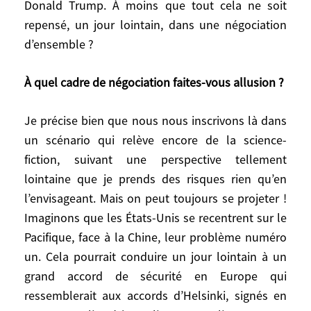
Donald Trump. À moins que tout cela ne soit
moins sur quoi ils pourraient conclure. Il y
repensé, un jour lointain, dans une négociation
a eu trop d’espérance, de souffrance, et de
d’ensemble ?
morts. Cependant, même encouragé par
les États-Unis, je n’imagine pas un
À quel cadre de négociation faites-vous allusion ?
dirigeant ukrainien renoncer par un traité à
reconquérir le Donbass et la Crimée.
Je précise bien que nous nous inscrivons là dans
un scénario qui relève encore de la science-
Cependant, deux évènements pourraient
fiction, suivant une perspective tellement
complètement modifier la situation :
d’abord, déjà évoquée, l’effondrement de
lointaine que je prends des risques rien qu’en
l’armée ukrainienne qui amènerait les
l’envisageant. Mais on peut toujours se projeter !
États-Unis à s’engager davantage,
Imaginons que les États-Unis se recentrent sur le
notamment sur la maîtrise du ciel, et qui
Pacifique, face à la Chine, leur problème numéro
entraînerait une intensification du conflit.
un. Cela pourrait conduire un jour lointain à un
Et à l’inverse, l’affaiblissement du soutien
grand accord de sécurité en Europe qui
américain du fait de la paralysie à
ressemblerait aux accords d’Helsinki, signés en
Washington, ou de l’anticipation déjà