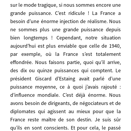
sur le mode tragique, si nous sommes encore une
quoi qu’il arrive, des intérêts vitaux à
grande puissance. C’est ridicule ! La France a
défendre, et des professionnels pour le
faire.
besoin d’une énorme injection de réalisme. Nous
ne sommes plus une grande puissance depuis
Vous dédiez votre ouvrage à «
tous ceux
bien longtemps ! Cependant, notre situation
qui aujourd’hui se préoccupent de
aujourd’hui est plus enviable que celle de 1940,
défendre au mieux nos intérêts
par exemple, où la France s’est totalement
fondamentaux (avant tout garder la
effondrée. Nous faisons partie, quoi qu’il arrive,
maîtrise de notre destin) et nos valeurs –
des dix ou quinze puissances qui comptent. Le
car qui ne défend pas ses intérêts n’est pas
président Giscard d’Estaing avait parlé d’une
pris au sérieux quand il parle de ses
puissance moyenne, ce à quoi j’avais rajouté :
valeurs
». La France est-elle encore à la
d’influence mondiale. C’est déjà énorme. Nous
hauteur quand il s’agit de défendre ces
avons besoin de dirigeants, de négociateurs et de
intérêts vitaux ?
diplomates qui agissent au mieux pour que la
France reste maître de son destin. Je suis sûr
Elle le fait le mieux possible ! Bien sûr, cela
qu’ils en sont conscients. Et pour cela, le passé
est devenu plus difficile par le fait que les