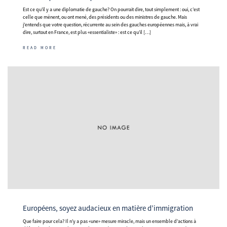
Est ce qu’il y a une diplomatie de gauche? On pourrait dire, tout simplement : oui, c’est
celle que mènent, ou ont mené, des présidents ou des ministres de gauche. Mais
j’entends que votre question, récurrente au sein des gauches européennes mais, à vrai
dire, surtout en France, est plus «essentialiste» : est ce qu’il […]
READ MORE
Européens, soyez audacieux en matière d’immigration
Que faire pour cela? Il n’y a pas «une» mesure miracle, mais un ensemble d’actions à