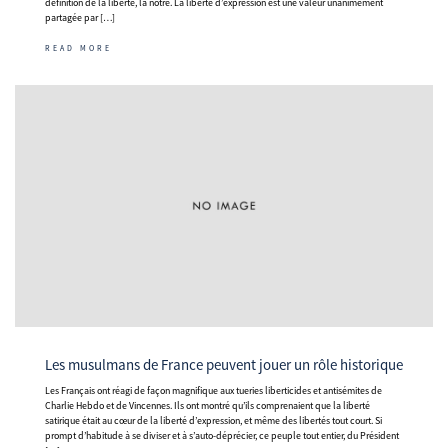
définition de la liberté, la nôtre. La liberté d’expression est une valeur unanimement
partagée par […]
READ MORE
Les musulmans de France peuvent jouer un rôle historique
Les Français ont réagi de façon magnifique aux tueries liberticides et antisémites de
Charlie Hebdo et de Vincennes. Ils ont montré qu’ils comprenaient que la liberté
satirique était au cœur de la liberté d’expression, et même des libertés tout court. Si
prompt d’habitude à se diviser et à s’auto-déprécier, ce peuple tout entier, du Président