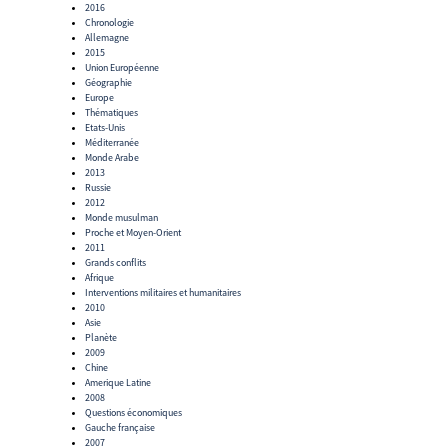
2016
Chronologie
Allemagne
2015
Union Européenne
Géographie
Europe
Thématiques
Etats-Unis
Méditerranée
Monde Arabe
2013
Russie
2012
Monde musulman
Proche et Moyen-Orient
2011
Grands conflits
Afrique
Interventions militaires et humanitaires
2010
Asie
Planète
2009
Chine
Amerique Latine
2008
Questions économiques
Gauche française
2007