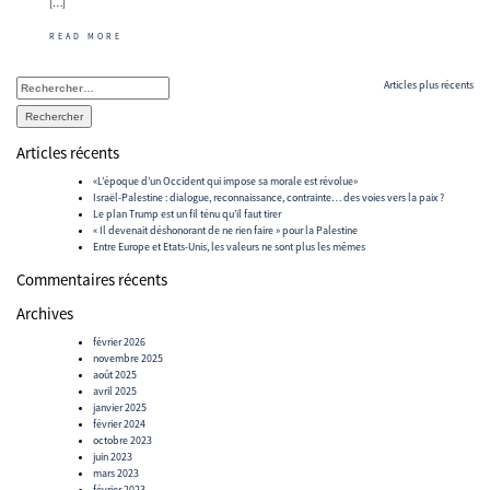
[…]
READ MORE
Navigation
Rechercher :
Articles plus récents
des
articles
Articles récents
«L’époque d’un Occident qui impose sa morale est révolue»
Israël-Palestine : dialogue, reconnaissance, contrainte… des voies vers la paix ?
Le plan Trump est un fil ténu qu’il faut tirer
« Il devenait déshonorant de ne rien faire » pour la Palestine
Entre Europe et Etats-Unis, les valeurs ne sont plus les mêmes
Commentaires récents
Archives
février 2026
novembre 2025
août 2025
avril 2025
janvier 2025
février 2024
octobre 2023
juin 2023
mars 2023
février 2023