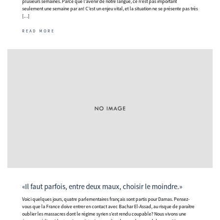
plusieurs semaines. Parce que l’avenir de notre langue, ce n’est pas important
seulement une semaine par an! C’est un enjeu vital, et la situation ne se présente pas très
[…]
READ MORE
«Il faut parfois, entre deux maux, choisir le moindre.»
Voici quelques jours, quatre parlementaires français sont partis pour Damas. Pensez-
vous que la France doive entrer en contact avec Bachar El-Assad, au risque de paraître
oublier les massacres dont le régime syrien s’est rendu coupable? Nous vivons une