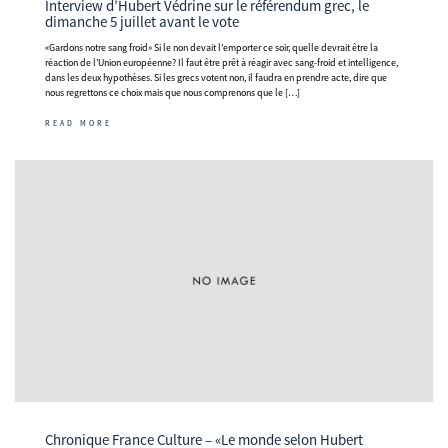
Interview d’Hubert Védrine sur le référendum grec, le
dimanche 5 juillet avant le vote
«Gardons notre sang froid» Si le non devait l’emporter ce soir, quelle devrait être la
réaction de l’Union européenne? Il faut être prêt à réagir avec sang-froid et intelligence,
dans les deux hypothèses. Si les grecs votent non, il faudra en prendre acte, dire que
nous regrettons ce choix mais que nous comprenons que le […]
READ MORE
Chronique France Culture – «Le monde selon Hubert