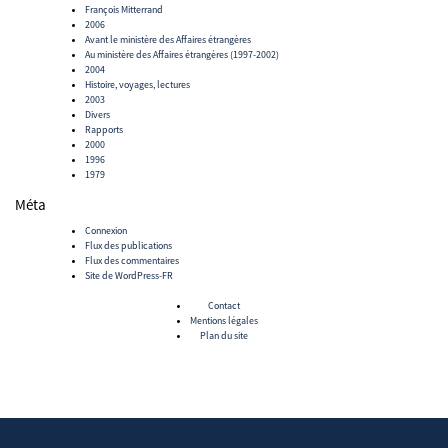
François Mitterrand
2006
Avant le ministère des Affaires étrangères
Au ministère des Affaires étrangères (1997-2002)
2004
Histoire, voyages, lectures
2003
Divers
Rapports
2000
1996
1979
Méta
Connexion
Flux des publications
Flux des commentaires
Site de WordPress-FR
Contact
Mentions légales
Plan du site