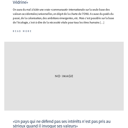
Védrine»
On aura du mal à bâtir une vraie «communauté» internationale sur la seule base des
valeurs occidentales/universelles, en dépit de la charte de l’ONU. A cause du poids du
passé, de la colonisation, des ambitions émergentes, etc. Mais c’est possible sur la base
de l’écologie, c’est-à-dire de la nécessité vitale pour tous les êtres humains […]
READ MORE
«Un pays qui ne défend pas ses intérêts n’est pas pris au
sérieux quand il invoque ses valeurs»