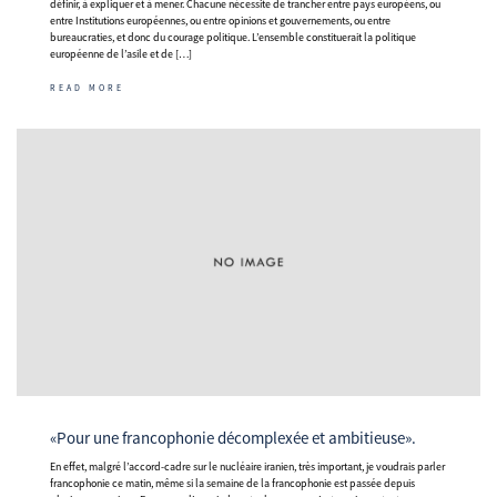
définir, à expliquer et à mener. Chacune nécessite de trancher entre pays européens, ou
entre Institutions européennes, ou entre opinions et gouvernements, ou entre
bureaucraties, et donc du courage politique. L’ensemble constituerait la politique
européenne de l’asile et de […]
READ MORE
«Pour une francophonie décomplexée et ambitieuse».
En effet, malgré l’accord-cadre sur le nucléaire iranien, très important, je voudrais parler
francophonie ce matin, même si la semaine de la francophonie est passée depuis