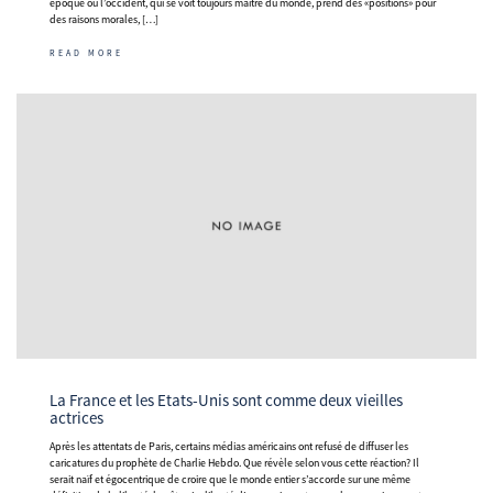
époque où l’occident, qui se voit toujours maître du monde, prend des «positions» pour
des raisons morales, […]
READ MORE
La France et les Etats-Unis sont comme deux vieilles
actrices
Après les attentats de Paris, certains médias américains ont refusé de diffuser les
caricatures du prophète de Charlie Hebdo. Que révèle selon vous cette réaction? Il
serait naïf et égocentrique de croire que le monde entier s’accorde sur une même