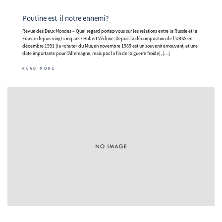
Poutine est-il notre ennemi?
Revue des Deux Mondes – Quel regard portez-vous sur les relations entre la Russie et la
France depuis vingt-cinq ans? Hubert Védrine: Depuis la décomposition de l’URSS en
décembre 1991 (la «chute» du Mur, en novembre 1989 est un souvenir émouvant, et une
date importante pour l’Allemagne, mais pas la fin de la guerre froide), […]
READ MORE