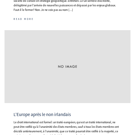
société de conseil en stratégie géopolitique. Entretien. Le G8 semble discrédité,
délégitimé par l’arrivée de nouvelles puissances et dépassé par les enjeux globaux.
Faut-il le fermer? Non. Je ne vois pas au nom […]
READ MORE
L’Europe après le non irlandais
Le droit international est formel: un traité européen, qui est un traité international, ne
peut être ratifié qu’à l’unanimité des Etats membres, sauf si tous les Etats membres ont
décidé antérieurement, à l’unanimité, que ce traité pourrait être ratifié à la majorité, ce