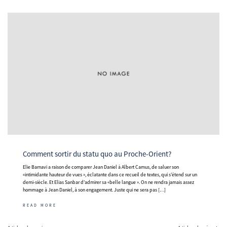
Comment sortir du statu quo au Proche-Orient?
Elie Barnavi a raison de comparer Jean Daniel à Albert Camus, de saluer son
«intimidante hauteur de vues », éclatante dans ce recueil de textes, qui s’étend sur un
demi-siècle. Et Elias Sanbar d’admirer sa «belle langue ». On ne rendra jamais assez
hommage à Jean Daniel, à son engagement. Juste qui ne sera pas […]
READ MORE