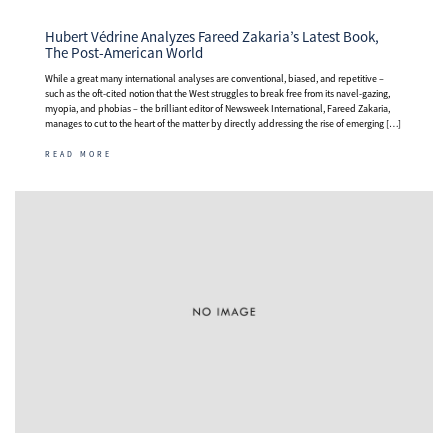
Hubert Védrine Analyzes Fareed Zakaria’s Latest Book,
The Post-American World
While a great many international analyses are conventional, biased, and repetitive –
such as the oft-cited notion that the West struggles to break free from its navel-gazing,
myopia, and phobias – the brilliant editor of Newsweek International, Fareed Zakaria,
manages to cut to the heart of the matter by directly addressing the rise of emerging […]
READ MORE