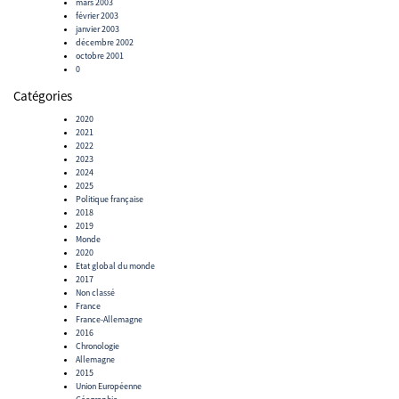
mars 2003
février 2003
janvier 2003
décembre 2002
octobre 2001
0
Catégories
2020
2021
2022
2023
2024
2025
Politique française
2018
2019
Monde
2020
Etat global du monde
2017
Non classé
France
France-Allemagne
2016
Chronologie
Allemagne
2015
Union Européenne