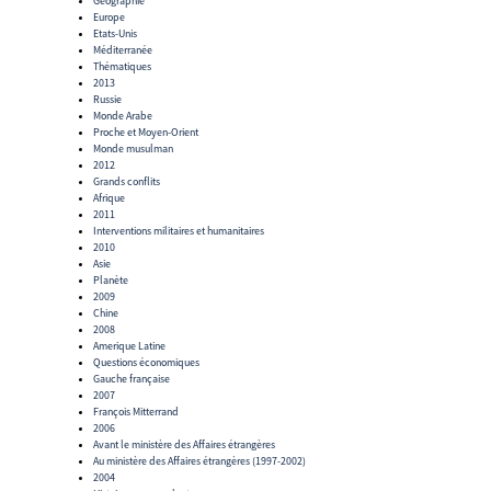
Géographie
Europe
Etats-Unis
Méditerranée
Thématiques
2013
Russie
Monde Arabe
Proche et Moyen-Orient
Monde musulman
2012
Grands conflits
Afrique
2011
Interventions militaires et humanitaires
2010
Asie
Planète
2009
Chine
2008
Amerique Latine
Questions économiques
Gauche française
2007
François Mitterrand
2006
Avant le ministère des Affaires étrangères
Au ministère des Affaires étrangères (1997-2002)
2004