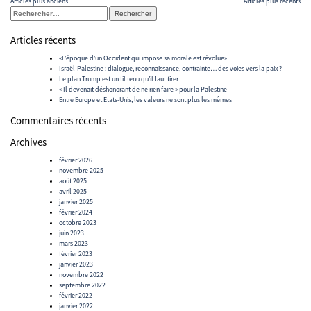
Navigation
Articles plus anciens
Articles plus récents
Rechercher :
des
articles
Articles récents
«L’époque d’un Occident qui impose sa morale est révolue»
Israël-Palestine : dialogue, reconnaissance, contrainte… des voies vers la paix ?
Le plan Trump est un fil ténu qu’il faut tirer
« Il devenait déshonorant de ne rien faire » pour la Palestine
Entre Europe et Etats-Unis, les valeurs ne sont plus les mêmes
Commentaires récents
Archives
février 2026
novembre 2025
août 2025
avril 2025
janvier 2025
février 2024
octobre 2023
juin 2023
mars 2023
février 2023
janvier 2023
novembre 2022
septembre 2022
février 2022
janvier 2022