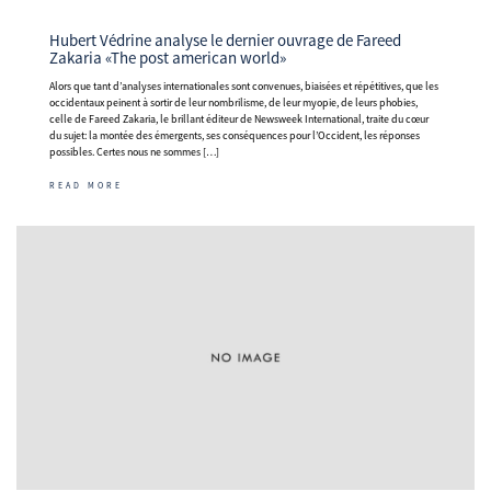
Hubert Védrine analyse le dernier ouvrage de Fareed
Zakaria «The post american world»
Alors que tant d’analyses internationales sont convenues, biaisées et répétitives, que les
occidentaux peinent à sortir de leur nombrilisme, de leur myopie, de leurs phobies,
celle de Fareed Zakaria, le brillant éditeur de Newsweek International, traite du cœur
du sujet: la montée des émergents, ses conséquences pour l’Occident, les réponses
possibles. Certes nous ne sommes […]
READ MORE