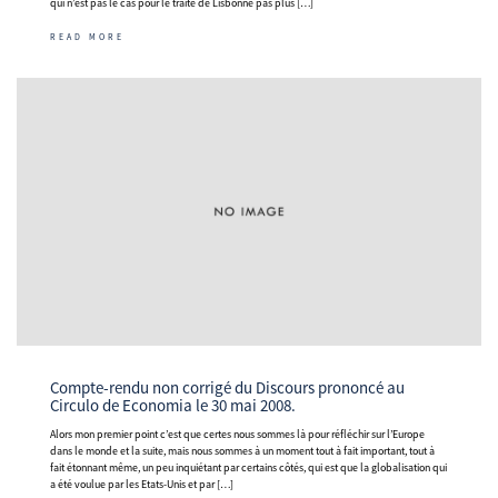
qui n’est pas le cas pour le traité de Lisbonne pas plus […]
READ MORE
Compte-rendu non corrigé du Discours prononcé au
Circulo de Economia le 30 mai 2008.
Alors mon premier point c’est que certes nous sommes là pour réfléchir sur l’Europe
dans le monde et la suite, mais nous sommes à un moment tout à fait important, tout à
fait étonnant même, un peu inquiétant par certains côtés, qui est que la globalisation qui
a été voulue par les Etats-Unis et par […]