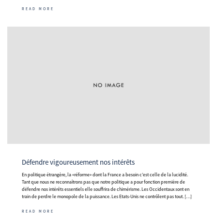
READ MORE
Défendre vigoureusement nos intérêts
En politique étrangère, la «réforme» dont la France a besoin c’est celle de la lucidité.
Tant que nous ne reconnaîtrons pas que notre politique a pour fonction première de
défendre nos intérêts essentiels elle souffrira de chimérisme. Les Occidentaux sont en
train de perdre le monopole de la puissance. Les Etats-Unis ne contrôlent pas tout. […]
READ MORE