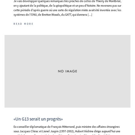
Je vais développer quelques remarques très proches de celles de Thierry de Montbrial,
en y ajoutant de la politique, de la géopolitique et un peu d’histoire. Ne revenons pas sur
cette période d’après guerre où une sorte de régulation mixte avait été inventée avec les
systèmes de l’ONU, de Bretton Woods, du GATT, qui donnera […]
READ MORE
«Un G13 serait un progrès»
Ex-conseiller diplomatique de François Mitterrand, puis ministre des affaires étrangères
sous Jacques Chirac et Lionel Jospin (1997-2002), Hubert Védrine dirige aujourd’hui une