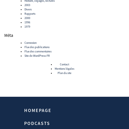
Histoire, voyages, lectures
2003
Divers
Rapports
2000
1996
1979
Méta
Connexion
Flux des publications
Flux des commentaires
Site de WordPress-FR
Contact
Mentions légales
Plan du site
HOMEPAGE
PODCASTS