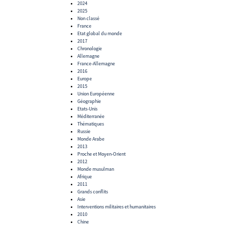
2024
2025
Non classé
France
Etat global du monde
2017
Chronologie
Allemagne
France-Allemagne
2016
Europe
2015
Union Européenne
Géographie
Etats-Unis
Méditerranée
Thématiques
Russie
Monde Arabe
2013
Proche et Moyen-Orient
2012
Monde musulman
Afrique
2011
Grands conflits
Asie
Interventions militaires et humanitaires
2010
Chine