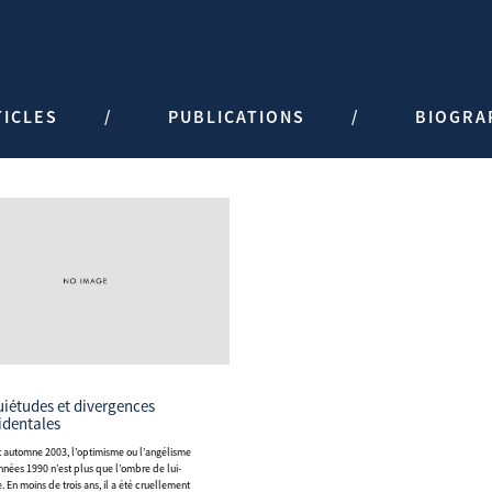
TICLES
PUBLICATIONS
BIOGRA
identales
nnées 1990 n’est plus que l’ombre de lui-
 En moins de trois ans, il a été cruellement