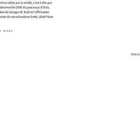
i en rafale par la réalité, c’est à dire par
ondrement fin 2000 du processus d’Oslo,
ction de Georges W. Bush et l’affirmation
raine de son wilsonisme botté, (dixit Pierre
D MORE
Article