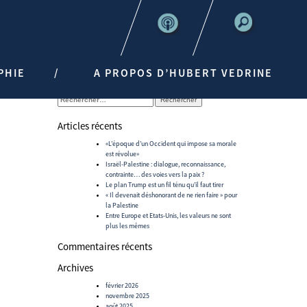
PHIE
A PROPOS D’HUBERT VEDRINE
Rechercher :
Articles récents
«L’époque d’un Occident qui impose sa morale
est révolue»
Israël-Palestine : dialogue, reconnaissance,
contrainte… des voies vers la paix ?
Le plan Trump est un fil ténu qu’il faut tirer
« Il devenait déshonorant de ne rien faire » pour
la Palestine
Entre Europe et Etats-Unis, les valeurs ne sont
plus les mêmes
Commentaires récents
Archives
février 2026
novembre 2025
août 2025