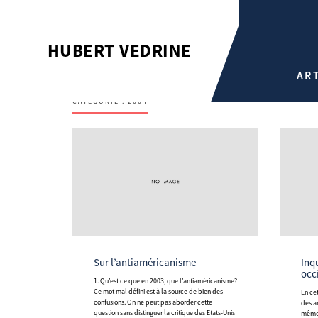
HUBERT VEDRINE
AR
CATÉGORIE :
2004
Sur l’antiaméricanisme
Inquiétudes et divergences
occ
1. Qu’est ce que en 2003, que l’antiaméricanisme?
Ce mot mal défini est à la source de bien des
En cet automne 2003, l’optimisme ou l’angélisme
confusions. On ne peut pas aborder cette
des a
question sans distinguer la critique des Etats-Unis
même.