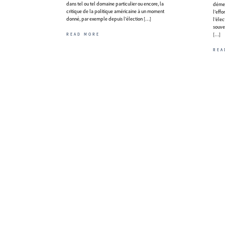
dans tel ou tel domaine particulier ou encore, la
dément
critique de la politique américaine à un moment
l’eff
donné, par exemple depuis l’élection […]
l’éle
souve
[…]
READ MORE
REA
Navigation
des
articles