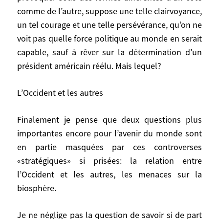
comme de l’autre, suppose une telle clairvoyance,
même qui, pour être réélu, recentre son
action et écarte Rumsfeld et les néo-
un tel courage et une telle persévérance, qu’on ne
conservateurs. En Europe, on peut
voit pas quelle force politique au monde en serait
imaginer qu’après quelques angoisses et
capable, sauf à rêver sur la détermination d’un
quelques retouches, le traité
président américain réélu. Mais lequel?
constitutionnel soit ratifié par les vingt-
cinq Etats membres de l’Union. L’Union
L’Occident et les autres
disposerait alors d’une règle du jeu claire
(jusqu’à vingt-sept). Dans ce cadre,
Finalement je pense que deux questions plus
quelques pays européens plus volontaires
importantes encore pour l’avenir du monde sont
progressent dans des domaines nouveaux,
en partie masquées par ces controverses
par exemple la défense. Le terrorisme
«stratégiques» si prisées: la relation entre
islamique n’est pas éradiqué mais s’épuise
l’Occident et les autres, les menaces sur la
peu à peu, faute de résultat marquant. Les
biosphère.
modernistes arabes et musulmans
marquent des points comme on l’a vu avec
Je ne néglige pas la question de savoir si de part
la courageuse décision de Mohamed VI,