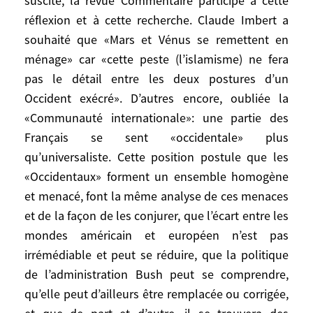
suscite, la revue Commentaire participe à cette
indignation devant l’élection de la Libye à
réflexion et à cette recherche. Claude Imbert a
la présidence de la Commission des Droits
souhaité que «Mars et Vénus se remettent en
de l’Homme -, pour trouver des
ménage» car «cette peste (l’islamisme) ne fera
justifications à son renversement
pas le détail entre les deux postures d’un
unilatéral de Saddam Hussein.
Occident exécré». D’autres encore, oubliée la
«Communauté internationale»: une partie des
Des différences durables?
Français se sent «occidentale» plus
qu’universaliste. Cette position postule que les
Cette inquiétude multiforme a alimenté
bien des appels à la restauration des liens
«Occidentaux» forment un ensemble homogène
transatlantiques. Laurent Cohen-Tanuggi a
et menacé, font la même analyse de ces menaces
proposé que l’on conclue un nouveau
et de la façon de les conjurer, que l’écart entre les
partenariat. Par la publication de l’analyse
mondes américain et européen n’est pas
de Philip Zelikow et des réactions
irrémédiable et peut se réduire, que la politique
françaises et européennes qu’elle suscite,
de l’administration Bush peut se comprendre,
la revue Commentaire participe à cette
qu’elle peut d’ailleurs être remplacée ou corrigée,
réflexion et à cette recherche. Claude