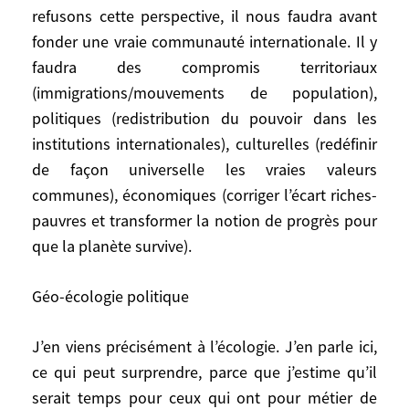
Occidentaux avons oublié notre passé,
refusons cette perspective, il nous faudra avant
celui que restitue l’irréfutable «livre noir
fonder une vraie communauté internationale. Il y
du colonialisme» , avec un peu de
faudra des compromis territoriaux
repentance, beaucoup d’amnésie et
(immigrations/mouvements de population),
d’auto-amnistie; les autres non.
politiques (redistribution du pouvoir dans les
institutions internationales), culturelles (redéfinir
Bien sûr le rouleau compresseur de
de façon universelle les vraies valeurs
l’économie de marché et la force abrasive
communes), économiques (corriger l’écart riches-
et amnésiante de la communication
pauvres et transformer la notion de progrès pour
peuvent extirper, pour le meilleur et pour
que la planète survive).
le pire, les racines identitaires. Après tout
l’histoire est un cimetière de civilisations
englouties. En sens inverse on a vu la
Géo-écologie politique
Grèce resurgir intacte après des siècles, de
l’Empire ottoman, l’orthodoxie russe
J’en viens précisément à l’écologie. J’en parle ici,
renaître après le communisme, la mémoire
ce qui peut surprendre, parce que j’estime qu’il
chinoise refaire surface. On voit résister
serait temps pour ceux qui ont pour métier de