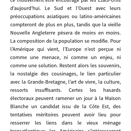
explication de fond. Ils ont préféré faire
d’aujourd’hui. Le Sud et l’Ouest avec leurs
confiance à la magie du verbe, au
préoccupations asiatiques ou latino-américaines
nominalisme, à la concertation
compteront de plus en plus, tandis que la vieille
diplomatique permanente, sur fond de
Nouvelle Angleterre pèsera de moins en moins.
négation de l’histoire, et d’économisme. En
La composition de la population se modifie. Pour
politique étrangère, cela n’a pas suffi. Les
l’Amérique qui vient, l’Europe n’est perçue ni
identités profondes ont résisté et
comme une menace, ni comme un enjeu, ni
resurgissent. Certains analystes estiment
comme une solution. Restent alors les souvenirs,
pourtant aujourd’hui que la guerre en Irak
la nostalgie des cousinages, le lien particulier
et la démonstration humiliante pour les
avec la Grande-Bretagne, l’art de vivre, la culture,
Européens de leurs divergences et donc de
leur impuissance, ont produit un choc
ressorts insuffisants. Certes les hasards
salutaire, que les opinions, à la différence
électoraux peuvent ramener un jour à la Maison
des gouvernements, ont réagi à l’unisson,
Blanche un candidat issu de la Côte Est, des
et qu’à partir de là la cristallisation d’une
tentatives méritoires peuvent avoir lieu pour
position vraiment européenne va s’en
resserrer les liens dans le vieux ménage
trouver accélérée. C’est une vision très
transatlantique; les Américains s’intéresseront