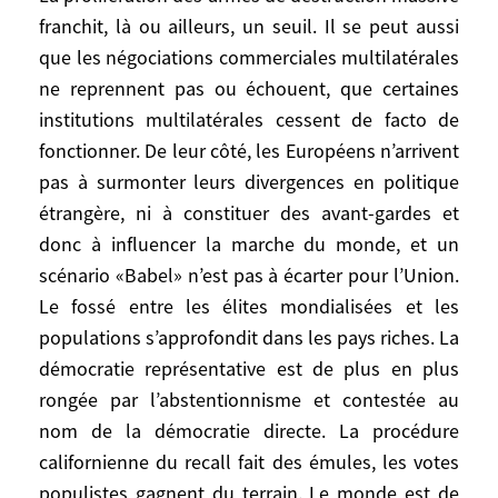
constitutionnel, le ratifient, débattent
franchit, là ou ailleurs, un seuil. Il se peut aussi
noyaux dur, avant-garde et budget mais
que les négociations commerciales multilatérales
font du sur-place. Aucun problème global
ne reprennent pas ou échouent, que certaines
n’est vraiment résolu. On évoque la
institutions multilatérales cessent de facto de
réforme de l’ONU sans la faire, on parle de
fonctionner. De leur côté, les Européens n’arrivent
gouvernance sans gouverner. Des sommets
pas à surmonter leurs divergences en politique
ont lieu, des communiqués sont adoptés,
étrangère, ni à constituer des avant-gardes et
des engagements intenables sont pris, les
donc à influencer la marche du monde, et un
institutions internationales végètent dans
scénario «Babel» n’est pas à écarter pour l’Union.
la routine et le wishful thinking.
Le fossé entre les élites mondialisées et les
Imperturbablement, l’économie de marché
populations s’approfondit dans les pays riches. La
continue à se répandre partout,
démocratie représentative est de plus en plus
submergeant tout ce qui lui fait barrage.
rongée par l’abstentionnisme et contestée au
2) Variante: le «système international» se
nom de la démocratie directe. La procédure
dégrade encore. Naturellement, il est
californienne du recall fait des émules, les votes
impossible que tout aille plus mal en
populistes gagnent du terrain. Le monde est de