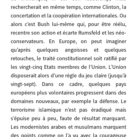
côté, les Européens n’arrivent pas à
rechercherait en même temps, comme Clinton, la
surmonter leurs divergences en politique
concertation et la coopération internationales. Ou
étrangère, ni à constituer des avant-gardes
alors c’est Bush lui-même qui, pour être réélu,
et donc à influencer la marche du monde,
recentre son action et écarte Rumsfeld et les néo-
et un scénario «Babel» n’est pas à écarter
conservateurs. En Europe, on peut imaginer
pour l’Union. Le fossé entre les élites
qu’après quelques angoisses et quelques
mondialisées et les populations
retouches, le traité constitutionnel soit ratifié par
s’approfondit dans les pays riches. La
démocratie représentative est de plus en
les vingt-cinq Etats membres de l’Union. L’Union
plus rongée par l’abstentionnisme et
disposerait alors d’une règle du jeu claire (jusqu’à
contestée au nom de la démocratie
vingt-sept). Dans ce cadre, quelques pays
directe. La procédure californienne du
européens plus volontaires progressent dans des
recall fait des émules, les votes populistes
domaines nouveaux, par exemple la défense. Le
gagnent du terrain. Le monde est de moins
terrorisme islamique n’est pas éradiqué mais
en moins gouverné sauf à court terme, et
s’épuise peu à peu, faute de résultat marquant.
selon leurs critères exclusifs, par les
Les modernistes arabes et musulmans marquent
marchés. La biosphère s’enfonce dans une
des points comme on l’a vu avec la courageuse