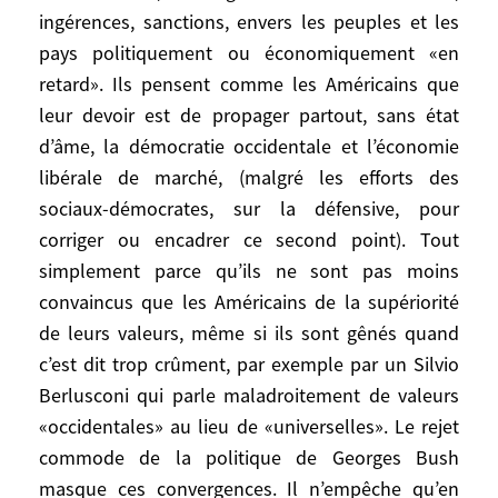
de provoquer sous des formes différentes
ingérences, sanctions, envers les peuples et les
d’un côté comme de l’autre, suppose une
pays politiquement ou économiquement «en
telle clairvoyance, un tel courage et une
retard». Ils pensent comme les Américains que
telle persévérance, qu’on ne voit pas
leur devoir est de propager partout, sans état
quelle force politique au monde en serait
d’âme, la démocratie occidentale et l’économie
capable, sauf à rêver sur la détermination
libérale de marché, (malgré les efforts des
d’un président américain réélu. Mais
sociaux-démocrates, sur la défensive, pour
lequel?
corriger ou encadrer ce second point). Tout
simplement parce qu’ils ne sont pas moins
L’Occident et les autres
convaincus que les Américains de la supériorité
de leurs valeurs, même si ils sont gênés quand
Finalement je pense que deux questions
plus importantes encore pour l’avenir du
c’est dit trop crûment, par exemple par un Silvio
monde sont en partie masquées par ces
Berlusconi qui parle maladroitement de valeurs
controverses «stratégiques» si prisées: la
«occidentales» au lieu de «universelles». Le rejet
relation entre l’Occident et les autres, les
commode de la politique de Georges Bush
menaces sur la biosphère.
masque ces convergences. Il n’empêche qu’en