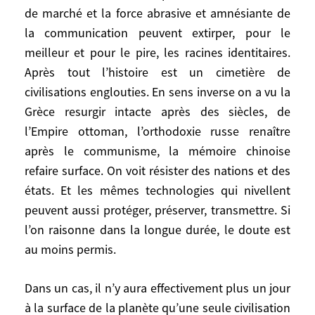
de marché et la force abrasive et amnésiante de
parle maladroitement de valeurs
la communication peuvent extirper, pour le
«occidentales» au lieu de «universelles».
meilleur et pour le pire, les racines identitaires.
Le rejet commode de la politique de
Georges Bush masque ces convergences. Il
Après tout l’histoire est un cimetière de
n’empêche qu’en dehors de l’Occident,
civilisations englouties. En sens inverse on a vu la
beaucoup de peuples y voient la poursuite
Grèce resurgir intacte après des siècles, de
d’un mouvement millénaire d’expansion
l’Empire ottoman, l’orthodoxie russe renaître
européenne puis occidentale qui a débuté
après le communisme, la mémoire chinoise
avec les croisades et s’est poursuivi avec
refaire surface. On voit résister des nations et des
l’évangélisation, la colonisation,
états. Et les mêmes technologies qui nivellent
l’ouverture des marchés et maintenant la
peuvent aussi protéger, préserver, transmettre. Si
démocratisation et la modernisation des
l’on raisonne dans la longue durée, le doute est
normes de toutes sortes, favorables aux
au moins permis.
entreprises occidentales. Cette vision nous
énerve mais elle est solidement installée.
Dans un cas, il n’y aura effectivement plus un jour
Sous cet angle, Bush est une caricature de
à la surface de la planète qu’une seule civilisation
l’Occident, pas une aberration. Si on