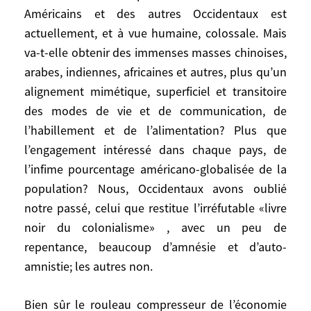
oppose aux Américains sur les moyens, ils
Américains et des autres Occidentaux est
trouvent justifié d’employer toute la
actuellement, et à vue humaine, colossale. Mais
panoplie des incitations, pressions,
va-t-elle obtenir des immenses masses chinoises,
remontrances, chantage à l’adhésion ou à
arabes, indiennes, africaines et autres, plus qu’un
l’aide, ingérences, sanctions, envers les
alignement mimétique, superficiel et transitoire
peuples et les pays politiquement ou
économiquement «en retard». Ils pensent
des modes de vie et de communication, de
comme les Américains que leur devoir est
l’habillement et de l’alimentation? Plus que
de propager partout, sans état d’âme, la
l’engagement intéressé dans chaque pays, de
démocratie occidentale et l’économie
l’infime pourcentage américano-globalisée de la
libérale de marché, (malgré les efforts des
population? Nous, Occidentaux avons oublié
sociaux-démocrates, sur la défensive, pour
notre passé, celui que restitue l’irréfutable «livre
corriger ou encadrer ce second point). Tout
noir du colonialisme» , avec un peu de
simplement parce qu’ils ne sont pas moins
repentance, beaucoup d’amnésie et d’auto-
convaincus que les Américains de la
amnistie; les autres non.
supériorité de leurs valeurs, même si ils
sont gênés quand c’est dit trop crûment,
Bien sûr le rouleau compresseur de l’économie
par exemple par un Silvio Berlusconi qui