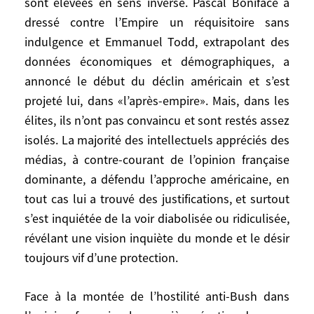
sont élevées en sens inverse. Pascal Boniface a
terroristes les plus déterminés. Qu’il nous
dressé contre l’Empire un réquisitoire sans
renvoie à la grande peur des possédants
indulgence et Emmanuel Todd, extrapolant des
ou encore à l’éternelle dialectique de
données économiques et démographiques, a
l’Empire et du barbare, le fait est là,
annoncé le début du déclin américain et s’est
psychologique et politique, et balaie toute
analyse rationnelle. Personne n’a oublié le
projeté lui, dans «l’après-empire». Mais, dans les
fameux titre du «Monde» au lendemain du
élites, ils n’ont pas convaincu et sont restés assez
11 septembre 2001: «Nous sommes tous
isolés. La majorité des intellectuels appréciés des
des Américains». Certes, dix huit mois plus
médias, à contre-courant de l’opinion française
tard, en 2003, après la guerre en Irak,
dominante, a défendu l’approche américaine, en
quelques voix se sont élevées en sens
tout cas lui a trouvé des justifications, et surtout
inverse. Pascal Boniface a dressé contre
s’est inquiétée de la voir diabolisée ou ridiculisée,
l’Empire un réquisitoire sans indulgence et
révélant une vision inquiète du monde et le désir
Emmanuel Todd, extrapolant des données
toujours vif d’une protection.
économiques et démographiques, a
annoncé le début du déclin américain et
Face à la montée de l’hostilité anti-Bush dans
s’est projeté lui, dans «l’après-empire».