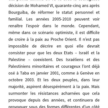
détérioration irréversible des équilibres
décision de Mohamed VI, quarante-cinq ans après
écologiques indispensables à la vie
Bourguiba, de réformer le statut personnel et
familial. Les années 2005-2010 peuvent voir
3) Il peut aussi y avoir des améliorations.
renaître l’espoir dans le monde. Cependant,
Même si tout ne peut aller mieux au même
temps. Déjà il y a eu le vote unanime de la
même dans ce scénario optimiste, il est difficile
Résolution 1511 sur l’Irak le 16 octobre, le
de croire à la paix au Proche Orient. Il n’est pas
lancement à la mi-novembre, en
impossible de décrire en quoi elle devrait
catastrophe, par le président Bush d’un
consister pour que les deux Etats – Israël et la
processus politique prévu prudemment
Palestine – coexistent. Des Israéliens et des
pour aboutir en 2005, après la réélection
Palestiniens minoritaires et courageux l’ont déjà
espérée. Bush peut être battu en
osé à Taba en janvier 2001, comme à Genève en
novembre 2004 par un démocrate qui ne
octobre 2003. Et les deux peuples, dans leur
transigerait pas sur la sécurité de
majorité, aspirent désespérément à la paix. Mais
l’Amérique, ni sur son leadership, mais
surmonter les résistances acharnées que cela
rechercherait en même temps, comme
provoque depuis des années, et continuera de
Clinton, la concertation et la coopération
provoquer sous des formes différentes d’un côté
internationales. Ou alors c’est Bush lui-