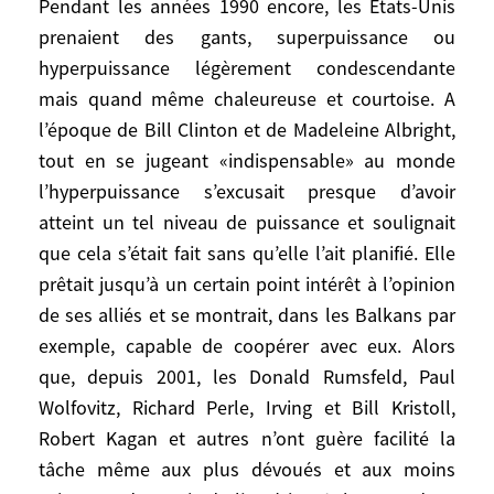
Pendant les années 1990 encore, les Etats-Unis
se laisser re-entraver par les Lilliputiens du
prenaient des gants, superpuissance ou
multilatéralisme, dans un monde dur et
conflictuel où l’ONU s’avérerait
hyperpuissance légèrement condescendante
durablement impuissante.
mais quand même chaleureuse et courtoise. A
l’époque de Bill Clinton et de Madeleine Albright,
Pendant les années 1990 encore, les Etats-
tout en se jugeant «indispensable» au monde
Unis prenaient des gants, superpuissance
l’hyperpuissance s’excusait presque d’avoir
ou hyperpuissance légèrement
atteint un tel niveau de puissance et soulignait
condescendante mais quand même
que cela s’était fait sans qu’elle l’ait planifié. Elle
chaleureuse et courtoise. A l’époque de
prêtait jusqu’à un certain point intérêt à l’opinion
Bill Clinton et de Madeleine Albright, tout
de ses alliés et se montrait, dans les Balkans par
en se jugeant «indispensable» au monde
exemple, capable de coopérer avec eux. Alors
l’hyperpuissance s’excusait presque d’avoir
que, depuis 2001, les Donald Rumsfeld, Paul
atteint un tel niveau de puissance et
Wolfovitz, Richard Perle, Irving et Bill Kristoll,
soulignait que cela s’était fait sans qu’elle
Robert Kagan et autres n’ont guère facilité la
l’ait planifié. Elle prêtait jusqu’à un certain
point intérêt à l’opinion de ses alliés et se
tâche même aux plus dévoués et aux moins