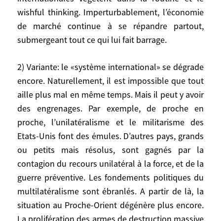
wishful thinking. Imperturbablement, l’économie
1) D’abord il peut ne rien se passer. Je veux
de marché continue à se répandre partout,
dire par là que le statu quo peut perdurer
submergeant tout ce qui lui fait barrage.
avec quelques soubresauts sans nouvelle
rupture majeure. Les problèmes traités ici
2) Variante: le «système international» se dégrade
restent sans solution. Les Etats-Unis
encore. Naturellement, il est impossible que tout
demeurent dominants. Ils deviennent
aille plus mal en même temps. Mais il peut y avoir
moins provocants, ont recours à l’ONU
des engrenages. Par exemple, de proche en
quand cela est utile et possible, et s’en
proche, l’unilatéralisme et le militarisme des
passent dans les autres cas. Les Européens
Etats-Unis font des émules. D’autres pays, grands
râlent mais s’accommodent de ce
ou petits mais résolus, sont gagnés par la
comportement. Le terrorisme frappe de
contagion du recours unilatéral à la force, et de la
temps à autre sans jamais remporter de
guerre préventive. Les fondements politiques du
bataille décisive, ce qui par nature est hors
multilatéralisme sont ébranlés. A partir de là, la
de sa portée. La tragédie se nourrit d’elle-
situation au Proche-Orient dégénère plus encore.
même au Proche Orient. Les Européens
achèvent de négocier le Traité
La prolifération des armes de destruction massive