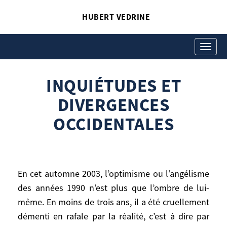
HUBERT VEDRINE
INQUIÉTUDES ET
DIVERGENCES
Toggle
navigati
OCCIDENTALES
INQUIÉTUDES ET
Hubert Vedrine
Inquiétudes et divergences occidentales
DIVERGENCES
OCCIDENTALES
En cet automne 2003, l’optimisme ou l’angélisme
des années 1990 n’est plus que l’ombre de lui-
En cet automne 2003, l’optimisme ou
même. En moins de trois ans, il a été cruellement
l’angélisme des années 1990 n’est plus que
démenti en rafale par la réalité, c’est à dire par
l’ombre de lui-même. En moins de trois