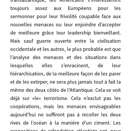
optimiste, sauf si la France, l’Allemagne et
toujours assez aux Européens pour les
la Grande Bretagne s’y emploient sans faux
sermonner pour leur frivolité coupable face aux
semblant, avec courage et constance. En
nouvelles menaces ou leur enjoindre d’accepter
tout cas, on ne voit pas ce mouvement être
de meilleure grâce leur leadership bienveillant.
encouragé par les Etats-Unis d’aujourd’hui.
Mais sauf guerre ouverte entre la civilisation
Le Sud et l’Ouest avec leurs
occidentale et les autres, le plus probable est que
préoccupations asiatiques ou latino-
l’analyse des menaces et des situations dans
américaines compteront de plus en plus,
tandis que la vieille Nouvelle Angleterre
lesquelles elles s’enracinent, de leur
pèsera de moins en moins. La composition
hiérarchisation, de la meilleure façon de les parer
de la population se modifie. Pour
et de les extirper, ne sera plus jamais tout à fait la
l’Amérique qui vient, l’Europe n’est perçue
même des deux côtés de l’Atlantique. Cela se voit
ni comme une menace, ni comme un
déjà sur «le» terrorisme. Cela n’exclut pas les
enjeu, ni comme une solution. Restent
coopérations, mais les menaces envisageables
alors les souvenirs, la nostalgie des
aujourd’hui ne suffiront pas à recoller les deux
cousinages, le lien particulier avec la
rives de l’océan à la manière d’un ciment. Les
Grande-Bretagne, l’art de vivre, la culture,
propositions de refondation atlantiste ont, pour