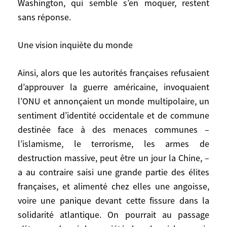
Washington, qui semble s’en moquer, restent
l’avènement du droit international, mais
sans réponse.
aussi chez les orphelins de l’alliance
atlantique, longtemps idéalisée par eux
Une vision inquiète du monde
comme une communauté de valeurs plutôt
que comme une alliance militaire
Ainsi, alors que les autorités françaises refusaient
défensive de l’Atlantique Nord contre la
d’approuver la guerre américaine, invoquaient
menace soviétique. Leurs messages de
l’ONU et annonçaient un monde multipolaire, un
solidarité et d’allégeance à Washington,
sentiment d’identité occidentale et de commune
qui semble s’en moquer, restent sans
destinée face à des menaces communes –
réponse.
l’islamisme, le terrorisme, les armes de
Une vision inquiète du monde
destruction massive, peut être un jour la Chine, –
a au contraire saisi une grande partie des élites
Ainsi, alors que les autorités françaises
françaises, et alimenté chez elles une angoisse,
refusaient d’approuver la guerre
voire une panique devant cette fissure dans la
américaine, invoquaient l’ONU et
solidarité atlantique. On pourrait au passage
annonçaient un monde multipolaire, un