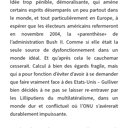
Idée trop pénible, démoralisante, qui amène
monde post-tragique, la fameuse
certains esprits désemparés un peu partout dans
«Communauté internationale», et la
le monde, et tout particulièrement en Europe, à
brutale réalité du monde. Comme si rien
espérer que les électeurs américains refermeront
décidément ne devait changer. Idée trop
pénible, démoralisante, qui amène certains
en novembre 2004, la «parenthèse» de
esprits désemparés un peu partout dans le
l’administration Bush II. Comme si elle était la
monde, et tout particulièrement en
seule source de dysfonctionnement dans un
Europe, à espérer que les électeurs
monde idéal. Et qu’après cela le cauchemar
américains refermeront en novembre 2004,
cesserait. Calcul à bien des égards fragile, mais
la «parenthèse» de l’administration Bush
qui a pour fonction d’éviter d’avoir à se demander
II. Comme si elle était la seule source de
que faire vraiment face à des Etats-Unis – Gulliver
dysfonctionnement dans un monde idéal.
bien décidés à ne pas se laisser re-entraver par
Et qu’après cela le cauchemar cesserait.
les Lilliputiens du multilatéralisme, dans un
Calcul à bien des égards fragile, mais qui a
monde dur et conflictuel où l’ONU s’avérerait
pour fonction d’éviter d’avoir à se
durablement impuissante.
demander que faire vraiment face à des
Etats-Unis – Gulliver bien décidés à ne pas