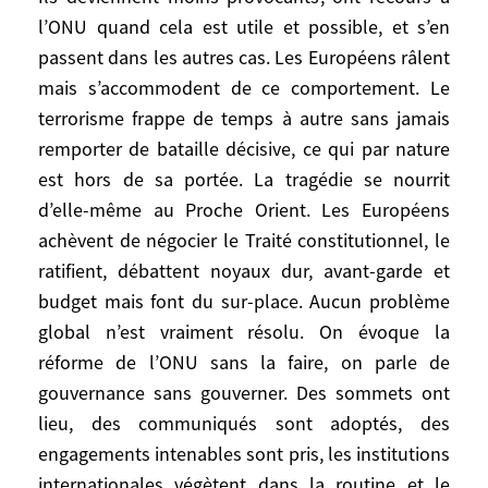
extirper, ne sera plus jamais tout à fait la
l’ONU quand cela est utile et possible, et s’en
même des deux côtés de l’Atlantique. Cela
passent dans les autres cas. Les Européens râlent
se voit déjà sur «le» terrorisme. Cela
mais s’accommodent de ce comportement. Le
n’exclut pas les coopérations, mais les
menaces envisageables aujourd’hui ne
terrorisme frappe de temps à autre sans jamais
suffiront pas à recoller les deux rives de
remporter de bataille décisive, ce qui par nature
l’océan à la manière d’un ciment. Les
est hors de sa portée. La tragédie se nourrit
propositions de refondation atlantiste ont,
d’elle-même au Proche Orient. Les Européens
pour des raisons tant américaines
achèvent de négocier le Traité constitutionnel, le
qu’européennes, de fortes chances de
ratifient, débattent noyaux dur, avant-garde et
rester lettre morte ou de ne parvenir qu’à
budget mais font du sur-place. Aucun problème
des résultats frustrants pour leurs auteurs.
global n’est vraiment résolu. On évoque la
réforme de l’ONU sans la faire, on parle de
Scénarios II
gouvernance sans gouverner. Des sommets ont
lieu, des communiqués sont adoptés, des
Quelles sont alors dans ce paysage
engagements intenables sont pris, les institutions
stratégique incertain les hypothèses
internationales végètent dans la routine et le
envisageables?