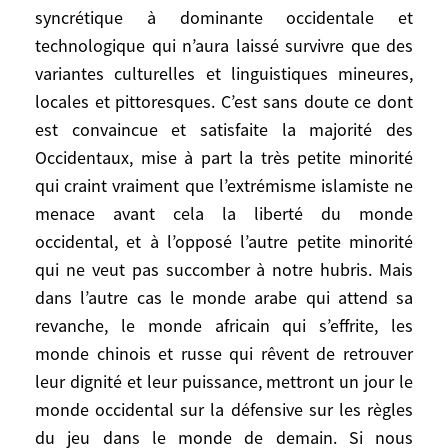
réfléchit sur la longue durée, on peut avoir
syncrétique à dominante occidentale et
des doutes sur la profondeur et la
technologique qui n’aura laissé survivre que des
pérennité de cette occidentalisation
variantes culturelles et linguistiques mineures,
universelle en cours. Est-ce que les forces
locales et pittoresques. C’est sans doute ce dont
profondes du monde vont dans ce sens?
est convaincue et satisfaite la majorité des
Certes la puissance combinée des
Occidentaux, mise à part la très petite minorité
Américains et des autres Occidentaux est
qui craint vraiment que l’extrémisme islamiste ne
actuellement, et à vue humaine, colossale.
menace avant cela la liberté du monde
Mais va-t-elle obtenir des immenses
occidental, et à l’opposé l’autre petite minorité
masses chinoises, arabes, indiennes,
qui ne veut pas succomber à notre hubris. Mais
africaines et autres, plus qu’un alignement
dans l’autre cas le monde arabe qui attend sa
mimétique, superficiel et transitoire des
revanche, le monde africain qui s’effrite, les
modes de vie et de communication, de
monde chinois et russe qui rêvent de retrouver
l’habillement et de l’alimentation? Plus
que l’engagement intéressé dans chaque
leur dignité et leur puissance, mettront un jour le
pays, de l’infime pourcentage américano-
monde occidental sur la défensive sur les règles
globalisée de la population? Nous,
du jeu dans le monde de demain. Si nous