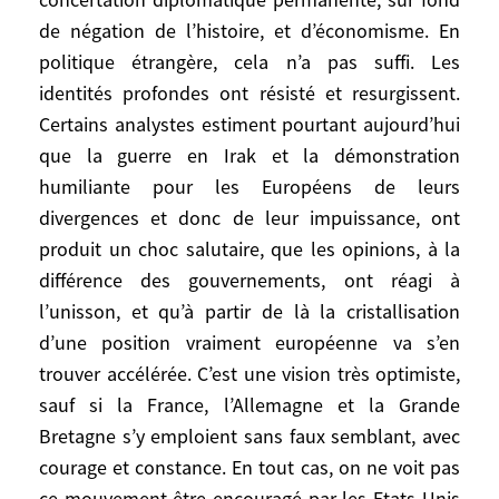
seraient prêts à traiter avec un partenaire,
les Européens qui hésitent tant à endosser
de négation de l’histoire, et d’économisme. En
le poids de la puissance le pourraient-ils,
politique étrangère, cela n’a pas suffi. Les
le voudraient-ils? Pour répondre par
identités profondes ont résisté et resurgissent.
l’affirmative, il faudrait que ceux-ci,
Certains analystes estiment pourtant aujourd’hui
accomplissant sur eux-mêmes un effort
que la guerre en Irak et la démonstration
considérable, parviennent à se mettre
humiliante pour les Européens de leurs
d’accord sur un projet raisonnable de
divergences et donc de leur impuissance, ont
puissance, et imposent aux Etats-Unis,
produit un choc salutaire, que les opinions, à la
dans les faits, de les prendre en
différence des gouvernements, ont réagi à
considération. Aujourd’hui, à part
l’unisson, et qu’à partir de là la cristallisation
quelques gadgets, il n’y a pas les
d’une position vraiment européenne va s’en
fondements politiques d’un tel accord. En
trouver accélérée. C’est une vision très optimiste,
effet, pour venir à bout de leurs différences
sauf si la France, l’Allemagne et la Grande
de conceptions sur ce que doit être, ou
non, l’Europe politique et diplomatique,
Bretagne s’y emploient sans faux semblant, avec
les Européens ont longtemps cru pouvoir
courage et constance. En tout cas, on ne voit pas
faire l’économie d’une douloureuse
ce mouvement être encouragé par les Etats-Unis