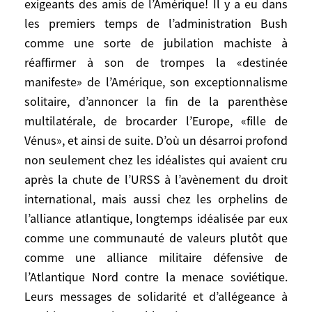
montrait, dans les Balkans par exemple,
exigeants des amis de l’Amérique! Il y a eu dans
capable de coopérer avec eux. Alors que,
les premiers temps de l’administration Bush
depuis 2001, les Donald Rumsfeld, Paul
comme une sorte de jubilation machiste à
Wolfovitz, Richard Perle, Irving et Bill
réaffirmer à son de trompes la «destinée
Kristoll, Robert Kagan et autres n’ont guère
manifeste» de l’Amérique, son exceptionnalisme
facilité la tâche même aux plus dévoués et
solitaire, d’annoncer la fin de la parenthèse
aux moins exigeants des amis de
multilatérale, de brocarder l’Europe, «fille de
l’Amérique! Il y a eu dans les premiers
Vénus», et ainsi de suite. D’où un désarroi profond
temps de l’administration Bush comme
non seulement chez les idéalistes qui avaient cru
une sorte de jubilation machiste à
après la chute de l’URSS à l’avènement du droit
réaffirmer à son de trompes la «destinée
international, mais aussi chez les orphelins de
manifeste» de l’Amérique, son
l’alliance atlantique, longtemps idéalisée par eux
exceptionnalisme solitaire, d’annoncer la
fin de la parenthèse multilatérale, de
comme une communauté de valeurs plutôt que
brocarder l’Europe, «fille de Vénus», et
comme une alliance militaire défensive de
ainsi de suite. D’où un désarroi profond
l’Atlantique Nord contre la menace soviétique.
non seulement chez les idéalistes qui
Leurs messages de solidarité et d’allégeance à
avaient cru après la chute de l’URSS à