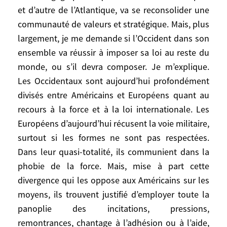
quarante-cinq ans après Bourguiba, de
et d’autre de l’Atlantique, va se reconsolider une
réformer le statut personnel et familial.
communauté de valeurs et stratégique. Mais, plus
Les années 2005-2010 peuvent voir
largement, je me demande si l’Occident dans son
renaître l’espoir dans le monde.
ensemble va réussir à imposer sa loi au reste du
Cependant, même dans ce scénario
monde, ou s’il devra composer. Je m’explique.
optimiste, il est difficile de croire à la paix
Les Occidentaux sont aujourd’hui profondément
au Proche Orient. Il n’est pas impossible de
divisés entre Américains et Européens quant au
décrire en quoi elle devrait consister pour
recours à la force et à la loi internationale. Les
que les deux Etats – Israël et la Palestine –
Européens d’aujourd’hui récusent la voie militaire,
coexistent. Des Israéliens et des
surtout si les formes ne sont pas respectées.
Palestiniens minoritaires et courageux l’ont
Dans leur quasi-totalité, ils communient dans la
déjà osé à Taba en janvier 2001, comme à
phobie de la force. Mais, mise à part cette
Genève en octobre 2003. Et les deux
divergence qui les oppose aux Américains sur les
peuples, dans leur majorité, aspirent
désespérément à la paix. Mais surmonter
moyens, ils trouvent justifié d’employer toute la
les résistances acharnées que cela
panoplie des incitations, pressions,
provoque depuis des années, et continuera
remontrances, chantage à l’adhésion ou à l’aide,