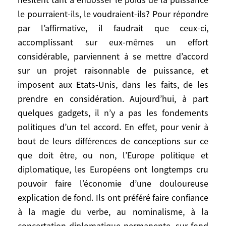
d’autre, il se trouvera des responsables
le pourraient-ils, le voudraient-ils? Pour répondre
intéressés par un nouveau partenariat.
par l’affirmative, il faudrait que ceux-ci,
Peut être. Mais l’inverse est plausible; tous
accomplissant sur eux-mêmes un effort
les «Occidentaux» peuvent ne pas se sentir
tels; les divergences transatlantiques
considérable, parviennent à se mettre d’accord
peuvent s’amplifier et s’indurer – par
sur un projet raisonnable de puissance, et
exemple en ce qui concerne l’emploi de la
imposent aux Etats-Unis, dans les faits, de les
force et le rapport à la loi internationale -;
prendre en considération. Aujourd’hui, à part
même avec un autre Président, les Etats-
quelques gadgets, il n’y a pas les fondements
Unis peuvent rester durablement
politiques d’un tel accord. En effet, pour venir à
souverainistes et unilatéralistes. Ils
bout de leurs différences de conceptions sur ce
peuvent continuer à juger inutiles de vrais
que doit être, ou non, l’Europe politique et
partenaires, même européens, inutiles
diplomatique, les Européens ont longtemps cru
puisque «la mission détermine la
pouvoir faire l’économie d’une douloureuse
coalition».
explication de fond. Ils ont préféré faire confiance
à la magie du verbe, au nominalisme, à la
Et quand bien même les Etats-Unis
concertation diplomatique permanente, sur fond