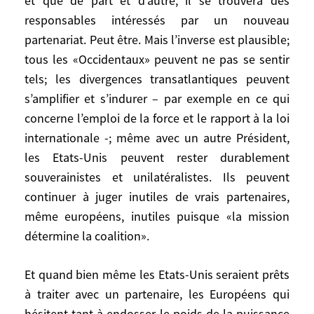
et que de part et d’autre, il se trouvera des
Imbert a souhaité que «Mars et Vénus se
responsables intéressés par un nouveau
remettent en ménage» car «cette peste
partenariat. Peut être. Mais l’inverse est plausible;
(l’islamisme) ne fera pas le détail entre les
tous les «Occidentaux» peuvent ne pas se sentir
deux postures d’un Occident exécré».
tels; les divergences transatlantiques peuvent
D’autres encore, oubliée la «Communauté
s’amplifier et s’indurer – par exemple en ce qui
internationale»: une partie des Français se
sent «occidentale» plus qu’universaliste.
concerne l’emploi de la force et le rapport à la loi
Cette position postule que les
internationale -; même avec un autre Président,
«Occidentaux» forment un ensemble
les Etats-Unis peuvent rester durablement
homogène et menacé, font la même
souverainistes et unilatéralistes. Ils peuvent
analyse de ces menaces et de la façon de
continuer à juger inutiles de vrais partenaires,
les conjurer, que l’écart entre les mondes
même européens, inutiles puisque «la mission
américain et européen n’est pas
détermine la coalition».
irrémédiable et peut se réduire, que la
politique de l’administration Bush peut se
Et quand bien même les Etats-Unis seraient prêts
comprendre, qu’elle peut d’ailleurs être
à traiter avec un partenaire, les Européens qui
remplacée ou corrigée, et que de part et
hésitent tant à endosser le poids de la puissance