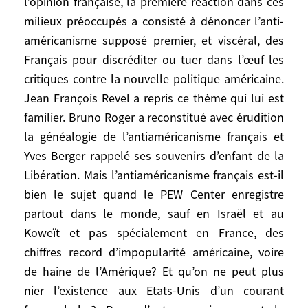
l’opinion française, la première réaction dans ces
Mais, dans les élites, ils n’ont pas
milieux préoccupés a consisté à dénoncer l’anti-
convaincu et sont restés assez isolés. La
américanisme supposé premier, et viscéral, des
majorité des intellectuels appréciés des
médias, à contre-courant de l’opinion
Français pour discréditer ou tuer dans l’œuf les
française dominante, a défendu l’approche
critiques contre la nouvelle politique américaine.
américaine, en tout cas lui a trouvé des
Jean François Revel a repris ce thème qui lui est
justifications, et surtout s’est inquiétée de
familier. Bruno Roger a reconstitué avec érudition
la voir diabolisée ou ridiculisée, révélant
la généalogie de l’antiaméricanisme français et
une vision inquiète du monde et le désir
Yves Berger rappelé ses souvenirs d’enfant de la
toujours vif d’une protection.
Libération. Mais l’antiaméricanisme français est-il
bien le sujet quand le PEW Center enregistre
Face à la montée de l’hostilité anti-Bush
partout dans le monde, sauf en Israël et au
dans l’opinion française, la première
Koweït et pas spécialement en France, des
réaction dans ces milieux préoccupés a
chiffres record d’impopularité américaine, voire
consisté à dénoncer l’anti-américanisme
de haine de l’Amérique? Et qu’on ne peut plus
supposé premier, et viscéral, des Français
nier l’existence aux Etats-Unis d’un courant
pour discréditer ou tuer dans l’œuf les