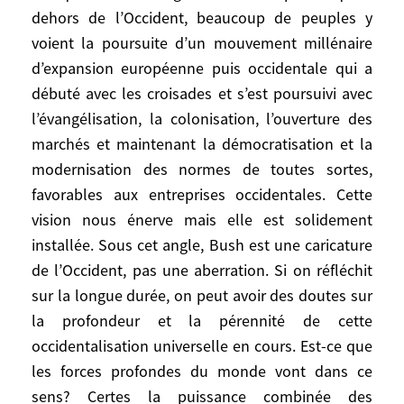
dehors de l’Occident, beaucoup de peuples y
Je ne néglige pas la question de savoir si
voient la poursuite d’un mouvement millénaire
de part et d’autre de l’Atlantique, va se
d’expansion européenne puis occidentale qui a
reconsolider une communauté de valeurs
débuté avec les croisades et s’est poursuivi avec
et stratégique. Mais, plus largement, je me
l’évangélisation, la colonisation, l’ouverture des
demande si l’Occident dans son ensemble
marchés et maintenant la démocratisation et la
va réussir à imposer sa loi au reste du
modernisation des normes de toutes sortes,
monde, ou s’il devra composer. Je
favorables aux entreprises occidentales. Cette
m’explique. Les Occidentaux sont
aujourd’hui profondément divisés entre
vision nous énerve mais elle est solidement
Américains et Européens quant au recours
installée. Sous cet angle, Bush est une caricature
à la force et à la loi internationale. Les
de l’Occident, pas une aberration. Si on réfléchit
Européens d’aujourd’hui récusent la voie
sur la longue durée, on peut avoir des doutes sur
militaire, surtout si les formes ne sont pas
la profondeur et la pérennité de cette
respectées. Dans leur quasi-totalité, ils
occidentalisation universelle en cours. Est-ce que
communient dans la phobie de la force.
les forces profondes du monde vont dans ce
Mais, mise à part cette divergence qui les
sens? Certes la puissance combinée des