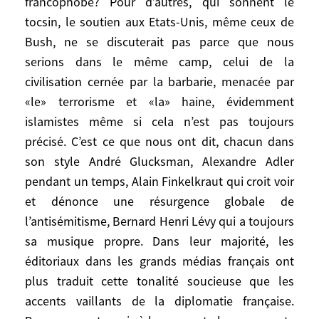
critiques contre la nouvelle politique
francophobe? Pour d’autres, qui sonnent le
américaine. Jean François Revel a repris ce
tocsin, le soutien aux Etats-Unis, même ceux de
thème qui lui est familier. Bruno Roger a
Bush, ne se discuterait pas parce que nous
reconstitué avec érudition la généalogie de
serions dans le même camp, celui de la
l’antiaméricanisme français et Yves Berger
civilisation cernée par la barbarie, menacée par
rappelé ses souvenirs d’enfant de la
«le» terrorisme et «la» haine, évidemment
Libération. Mais l’antiaméricanisme
islamistes même si cela n’est pas toujours
français est-il bien le sujet quand le PEW
précisé. C’est ce que nous ont dit, chacun dans
Center enregistre partout dans le monde,
son style André Glucksman, Alexandre Adler
sauf en Israël et au Koweït et pas
pendant un temps, Alain Finkelkraut qui croit voir
spécialement en France, des chiffres
et dénonce une résurgence globale de
record d’impopularité américaine, voire de
l’antisémitisme, Bernard Henri Lévy qui a toujours
haine de l’Amérique? Et qu’on ne peut plus
sa musique propre. Dans leur majorité, les
nier l’existence aux Etats-Unis d’un courant
francophobe? Pour d’autres, qui sonnent le
éditoriaux dans les grands médias français ont
tocsin, le soutien aux Etats-Unis, même
plus traduit cette tonalité soucieuse que les
ceux de Bush, ne se discuterait pas parce
accents vaillants de la diplomatie française.
que nous serions dans le même camp,