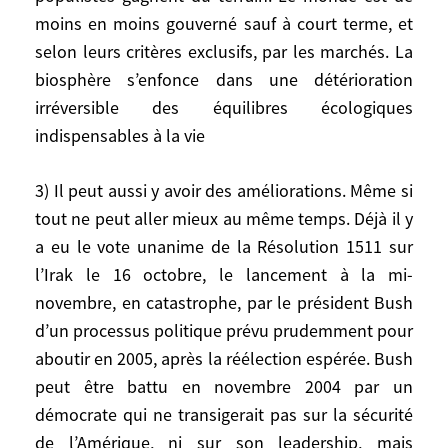
même temps. Mais il peut y avoir des
moins en moins gouverné sauf à court terme, et
engrenages. Par exemple, de proche en
selon leurs critères exclusifs, par les marchés. La
proche, l’unilatéralisme et le militarisme
biosphère s’enfonce dans une détérioration
des Etats-Unis font des émules. D’autres
irréversible des équilibres écologiques
pays, grands ou petits mais résolus, sont
indispensables à la vie
gagnés par la contagion du recours
unilatéral à la force, et de la guerre
3) Il peut aussi y avoir des améliorations. Même si
préventive. Les fondements politiques du
tout ne peut aller mieux au même temps. Déjà il y
multilatéralisme sont ébranlés. A partir de
a eu le vote unanime de la Résolution 1511 sur
là, la situation au Proche-Orient dégénère
l’Irak le 16 octobre, le lancement à la mi-
plus encore. La prolifération des armes de
destruction massive franchit, là ou ailleurs,
novembre, en catastrophe, par le président Bush
un seuil. Il se peut aussi que les
d’un processus politique prévu prudemment pour
négociations commerciales multilatérales
aboutir en 2005, après la réélection espérée. Bush
ne reprennent pas ou échouent, que
peut être battu en novembre 2004 par un
certaines institutions multilatérales
démocrate qui ne transigerait pas sur la sécurité
cessent de facto de fonctionner. De leur
de l’Amérique, ni sur son leadership, mais