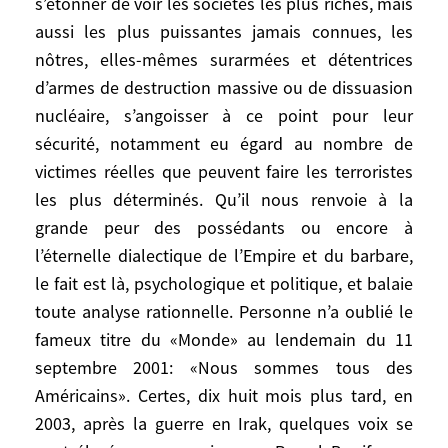
s’étonner de voir les sociétés les plus riches, mais
sentiment d’identité occidentale et de
aussi les plus puissantes jamais connues, les
commune destinée face à des menaces
nôtres, elles-mêmes surarmées et détentrices
communes – l’islamisme, le terrorisme, les
d’armes de destruction massive ou de dissuasion
armes de destruction massive, peut être un
nucléaire, s’angoisser à ce point pour leur
jour la Chine, – a au contraire saisi une
sécurité, notamment eu égard au nombre de
grande partie des élites françaises, et
victimes réelles que peuvent faire les terroristes
alimenté chez elles une angoisse, voire
les plus déterminés. Qu’il nous renvoie à la
une panique devant cette fissure dans la
solidarité atlantique. On pourrait au
grande peur des possédants ou encore à
passage s’étonner de voir les sociétés les
l’éternelle dialectique de l’Empire et du barbare,
plus riches, mais aussi les plus puissantes
le fait est là, psychologique et politique, et balaie
jamais connues, les nôtres, elles-mêmes
toute analyse rationnelle. Personne n’a oublié le
surarmées et détentrices d’armes de
fameux titre du «Monde» au lendemain du 11
destruction massive ou de dissuasion
septembre 2001: «Nous sommes tous des
nucléaire, s’angoisser à ce point pour leur
Américains». Certes, dix huit mois plus tard, en
sécurité, notamment eu égard au nombre
2003, après la guerre en Irak, quelques voix se
de victimes réelles que peuvent faire les