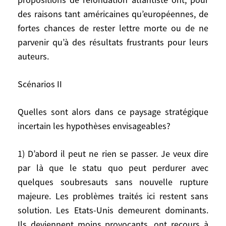
ressorts insuffisants. Certes les hasards
des raisons tant américaines qu’européennes, de
électoraux peuvent ramener un jour à la
fortes chances de rester lettre morte ou de ne
Maison Blanche un candidat issu de la
parvenir qu’à des résultats frustrants pour leurs
Côte Est, des tentatives méritoires peuvent
auteurs.
avoir lieu pour resserrer les liens dans le
vieux ménage transatlantique; les
Américains s’intéresseront toujours assez
Scénarios II
aux Européens pour les sermonner pour
leur frivolité coupable face aux nouvelles
Quelles sont alors dans ce paysage stratégique
menaces ou leur enjoindre d’accepter de
incertain les hypothèses envisageables?
meilleure grâce leur leadership
bienveillant. Mais sauf guerre ouverte entre
1) D’abord il peut ne rien se passer. Je veux dire
la civilisation occidentale et les autres, le
par là que le statu quo peut perdurer avec
plus probable est que l’analyse des
quelques soubresauts sans nouvelle rupture
menaces et des situations dans lesquelles
majeure. Les problèmes traités ici restent sans
elles s’enracinent, de leur hiérarchisation,
solution. Les Etats-Unis demeurent dominants.
de la meilleure façon de les parer et de les
Ils deviennent moins provocants, ont recours à