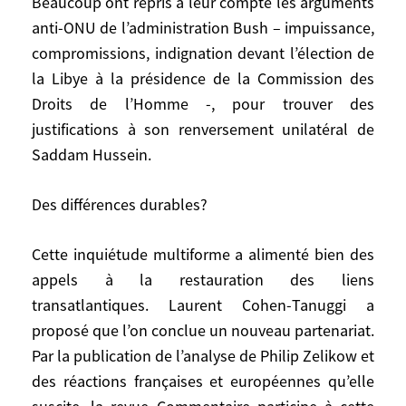
Beaucoup ont repris à leur compte les arguments
celui de la civilisation cernée par la
anti-ONU de l’administration Bush – impuissance,
barbarie, menacée par «le» terrorisme et
compromissions, indignation devant l’élection de
«la» haine, évidemment islamistes même si
la Libye à la présidence de la Commission des
cela n’est pas toujours précisé. C’est ce
Droits de l’Homme -, pour trouver des
que nous ont dit, chacun dans son style
justifications à son renversement unilatéral de
André Glucksman, Alexandre Adler
Saddam Hussein.
pendant un temps, Alain Finkelkraut qui
croit voir et dénonce une résurgence
Des différences durables?
globale de l’antisémitisme, Bernard Henri
Lévy qui a toujours sa musique propre.
Cette inquiétude multiforme a alimenté bien des
Dans leur majorité, les éditoriaux dans les
grands médias français ont plus traduit
appels à la restauration des liens
cette tonalité soucieuse que les accents
transatlantiques. Laurent Cohen-Tanuggi a
vaillants de la diplomatie française.
proposé que l’on conclue un nouveau partenariat.
Beaucoup ont repris à leur compte les
Par la publication de l’analyse de Philip Zelikow et
arguments anti-ONU de l’administration
des réactions françaises et européennes qu’elle
Bush – impuissance, compromissions,