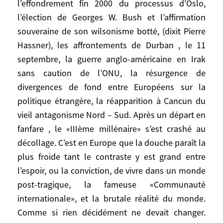
l’effondrement fin 2000 du processus d’Oslo,
ans, il a été cruellement démenti en rafale
l’élection de Georges W. Bush et l’affirmation
par la réalité, c’est à dire par
souveraine de son wilsonisme botté, (dixit Pierre
l’effondrement fin 2000 du processus
Hassner), les affrontements de Durban , le 11
d’Oslo, l’élection de Georges W. Bush et
septembre, la guerre anglo-américaine en Irak
l’affirmation souveraine de son wilsonisme
sans caution de l’ONU, la résurgence de
botté, (dixit Pierre Hassner), les
divergences de fond entre Européens sur la
affrontements de Durban , le 11
septembre, la guerre anglo-américaine en
politique étrangère, la réapparition à Cancun du
Irak sans caution de l’ONU, la résurgence
vieil antagonisme Nord – Sud. Après un départ en
de divergences de fond entre Européens
fanfare , le «IIIème millénaire» s’est crashé au
sur la politique étrangère, la réapparition à
décollage. C’est en Europe que la douche paraît la
Cancun du vieil antagonisme Nord – Sud.
plus froide tant le contraste y est grand entre
Après un départ en fanfare , le «IIIème
l’espoir, ou la conviction, de vivre dans un monde
millénaire» s’est crashé au décollage. C’est
post-tragique, la fameuse «Communauté
en Europe que la douche paraît la plus
internationale», et la brutale réalité du monde.
froide tant le contraste y est grand entre
Comme si rien décidément ne devait changer.
l’espoir, ou la conviction, de vivre dans un