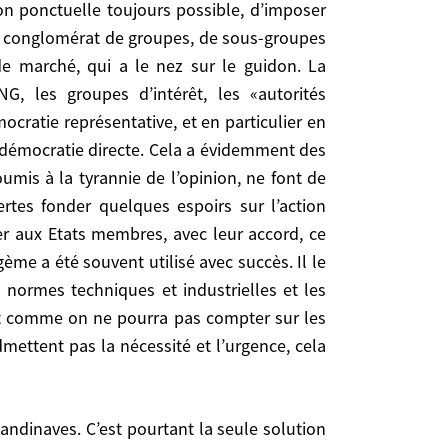
endantes», fragilise le pouvoir. L’élection devient
ème républicain, est mise en cause au profit de la
au conglomérat de groupes, de sous-groupes
r le type d’hommes ou de femmes politiques qui
 marché, qui a le nez sur le guidon. La
ccompagner le mouvement des vagues. En matière
NG, les groupes d’intérêt, les «autorités
uropéenne et sur son despotisme technocratique
ocratie représentative, et en particulier en
rire eux-mêmes tout en le sachant indispensable.
a démocratie directe. Cela a évidemment des
its chimiques . Mais s’il peut aider à changer les
mis à la tyrannie de l’opinion, ne font de
ements individuels et les mentalités. Et comme on
tes fonder quelques espoirs sur l’action
ulations démocratiques n’en n’admettent pas la
r aux Etats membres, avec leur accord, ce
me a été souvent utilisé avec succès. Il le
 normes techniques et industrielles et les
nsformer les risques de blocage poujadiste de la
 Et comme on ne pourra pas compter sur les
vironnementales concrètes des gens, désordonnées
ettent pas la nécessité et l’urgence, cela
r des priorités claires aux recherches (exemple:
ds partis politiques devront expliquer comment ils
 fiscalité, l’écologie et le développement durable
. Dans le Monde du 26 octobre 2004, Henri Prévot