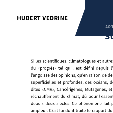
SURMONTER L’INSURMONTA
HUBERT VEDRINE
Hubert Vedrine
AR
Surmonter l’insurmontable
S
Si les scientifiques, climatologues et autres, de plus en plus unanimes, ont raison, le monde joue à la roulette russe en s’obstinant dans la voie
du «progrès» tel qu’il est défini depuis 
l’angoisse des opinions, qu’en raison de d
superficielles et profondes, des océans, 
dites «CMR», Cancérigènes, Mutagènes, et
réchauffement du climat, dû pour l’essenti
Si les scientifiques, climatologues et autres, de plus en plus unanimes, ont raison, le monde joue à la roulette russe en s’obstinant dans la voie du
depuis deux siècles. Ce phénomène fait 
«progrès» tel qu’il est défini depuis l’ère indu
ampleur. C’est lui dont traite le rapport
opinions, qu’en raison de deux autres phénomèn