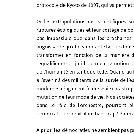
toujours plus vorace en énergie. Les populations
protocole de Kyoto de 1997, qui va permettr
pays émergents, Chine et autres, ou encore sous
d’énergie va bondir de 60% en vingt cinq ans, surt
Or les extrapolations des scientifiques sont claires et terrifiantes. Les effets de seuil et d’emballement possibles laissent présager, avec les
ralliement – bienvenu – de Poutine au protocole
ruptures écologiques et leur cortège de bo
inverser cette tendance.
pas impossible que dans les prochaines d
angoissante qu’elle supplante la question 
Or les extrapolations des scientifiques sont claires et terrifiantes. Les effets de seuil et d’emballement possibles laissent présager, avec les ruptures
transformer en fonction de la manière d
écologiques et leur cortège de bouleversements a
requalifiera-t-on juridiquement la notion 
que dans les prochaines décennies, la question éc
de l’humanité en tant que telle. Quand au N
question sociale. Les forces politiques nées au
à l’avenir à des militants de la survie de
dont elles proposeront d’organiser la mutation
modernes réagiraient à une vraie catastro
contre l’humanité» pour la réserver à des compor
mutation de leur mode de vie. Nos sociétés
toujours problématique ou controversé, peut être p
dans le rôle de l’orchestre, pourront e
rêvons pas. Pour l’heure, avant d’essayer d’ima
elles sont capables d’organiser à temps et de fa
démocratique serait-il un handicap? Pourra
type «Titanic», avec la croissance économique et 
catastrophes annoncées? Leur caractère démocrati
A priori les démocraties ne semblent pas prêtes à des sacrifices véritables, encore que ….. Le problème n’est pas tellement le nucléaire. Certes, le