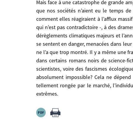
Mais face à une catastrophe de grande ampleur telle que l’envisagent les auteurs du rapport au Pentagone, ou une autre, qui surviendrait avant
régressions massives pour les libertés que ce
que nos sociétés n’aient eu le temps de p
panique. Dans les pays où elle est installée de
comment elles réagiraient à l’afflux mass
l’abstentionnisme que le réflexe du sauve-qui-peu
qui n’est pas contradictoire -, à des dram
dérèglements climatiques majeurs et l’anno
se sentent en danger, menacées dans leur ê
ne l’a que trop montré. Il y a même une fra
Source:
Https://www.hubertvedrine.net
dans certains romans noirs de science-fict
Homepage > Publications > Surmonter L’ins
scientistes, voire des fascismes écologiqu
absolument impossible? Cela ne dépend q
01/01/2005
tellement rongée par le marché, l’individu
extrêmes.