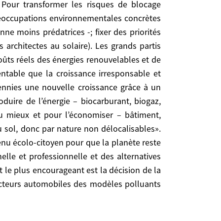
 Pour transformer les risques de blocage
ement du pays à l’image des «Trente glorieuses»:
 préoccupations environnementales concrètes
ire -, pour l’acheminer – réseaux de chaleur -, pour
e moins prédatrices -; fixer des priorités
 y participeraient, et il s’agirait d’emplois liés au
s architectes au solaire). Les grands partis
ons de gaz à effet de serre. Chacun, devenu écolo-
oûts réels des énergies renouvelables et de
 faire concrètement dans sa vie personnelle et
entable que la croissance irresponsable et
s commencent à évoluer: le signe récent le plus
ennies une nouvelle croissance grâce à un
 le Brésil, d’imposer aux constructeurs automobiles
duire de l’énergie – biocarburant, biogaz,
r au mieux et pour l’économiser – bâtiment,
s au sol, donc par nature non délocalisables».
raties résisteraient. Nul ne sait comment elles
venu écolo-citoyen pour que la planète reste
ue d’eau potable – ce qui n’est pas contradictoire
elle et professionnelle et des alternatives
ois années de dérèglements climatiques majeurs et
 le plus encourageant est la décision de la
qui se sentent en danger, menacées dans leur être
tructeurs automobiles des modèles polluants
e l’a que trop montré. Il y a même une fragilité
ans certains romans noirs de science-fiction ou
istes, voire des fascismes écologiques, avec les