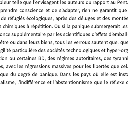
la comporterait. Qui peut affirmer que c’est absolum
rendre conscience et de s’adapter, rien ne garantit que 
puis longtemps, la démocratie est tellement rongée pa
if de réfugiés écologiques, après des déluges et des mont
t pourrait avoir des effets extrêmes.
es chimiques à répétition. Ou si la panique submergerait le
nce supplémentaire par les scientifiques d’effets d’emball
tre ou dans leurs biens, tous les verroux sautent quel que s
gilité particulière des sociétés technologiques et hyper-or
ion ou certaines BD, des régimes autoritaires, des tyrann
urmontable
es, avec les régressions massives pour les libertés que cel
ue du degré de panique. Dans les pays où elle est insta
alisme, l’indifférence et l’abstentionnisme que le réflexe 