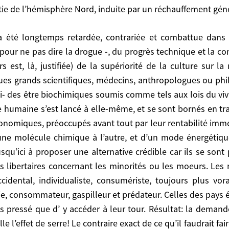
ie de l’hémisphère Nord, induite par un réchauffement géné
s agricoles et donc des organismes vivants. Avec des c
impossibles à masquer et à nier . Le second est bien
ponentiel, des gaz à effet de serre rejetés dans l’atmos
mique qui apparaît peu à peu dans toute son ampleur
 – pour ne pas dire la drogue -, du progrès technique et la 
xalement les effets non moins tragiques d’une baisse
s est, là, justifiée) de la supériorité de la culture sur 
ues grands scientifiques, médecins, anthropologues ou philo
ssi- des être biochimiques soumis comme tels aux lois du viv
ce humaine s’est lancé à elle-même, et se sont bornés en tr
ogue -, du progrès technique et la conviction prométhée
conomiques, préoccupés avant tout par leur rentabilité imméd
iorité de la culture sur la nature, selon une dichotomi
une molécule chimique à l’autre, et d’un mode énergétique
logues ou philosophes, les intellectuels y ont résisté d
qu’ici à proposer une alternative crédible car ils se son
 du vivant. Les politiciens n’ont que très rarement pri
ns libertaires concernant les minorités ou les moeurs. Le
traînant les pieds à annexer la préoccupation écolog
dental, individualiste, consumériste, toujours plus vor
édiate, condition de leur survie en milieu de plus e
e, consommateur, gaspilleur et prédateur. Celles des pays 
un autre, que contraints et forcés. Les écologistes eux
 pressé que d’ y accéder à leur tour. Résultat: la demand
clusivement mobilisés contre le nucléaire, ou alors po
t alarmisme ponctuel et apologie permanente du mode d
lle l’effet de serre! Le contraire exact de ce qu’il faudrait f