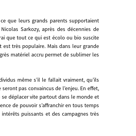
est dans toutes les têtes. Mais les Européens
s des décennies de campagne peu efficaces, qu’au
 Nicolas Sarkozy, après des décennies de
 ou bio suscite maintenant plus de sympathie ou
ai que tout ce qui est écolo ou bio suscite
s leur grande masse, les comportements et les
 est très populaire. Mais dans leur grande
 les conflits sociaux, ou autres.
ogrès matériel accru permet de sublimer les
 convaincus de l’enjeu. En effet, cet excès de
er vite partout dans le monde et de communiquer
eront pas convaincus de l’enjeu. En effet,
affranchir en tous temps du froid comme du chaud,
e se déplacer vite partout dans le monde et
s très efficaces.
gence de pouvoir s’affranchir en tous temps
 intérêts puissants et des campagnes très
at de groupes, de sous-groupes et de lobbies en
 le guidon. La contestation de sa légitimité par