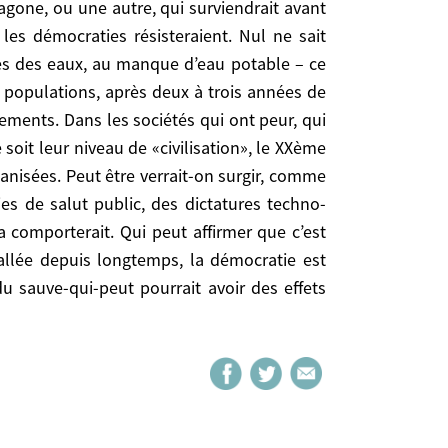
ent impossible? Cela ne dépend que du degré de
les démocraties résisteraient. Nul ne sait
r le marché, l’individualisme, l’indifférence et
ées des eaux, au manque d’eau potable – ce
s populations, après deux à trois années de
ements. Dans les sociétés qui ont peur, qui
oit leur niveau de «civilisation», le XXème
ganisées. Peut être verrait-on surgir, comme
ies de salut public, des dictatures techno-
a comporterait. Qui peut affirmer que c’est
llée depuis longtemps, la démocratie est
du sauve-qui-peut pourrait avoir des effets