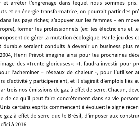
r et arrêter l’engrenage dans lequel nous sommes pris.
 nouvelle croissance grâce à un immense effort d’équip
uts et en énergie transformatrice, on pourrait partir des
ocarburant, biogaz, capteurs solaires, électricité nucléa
ans les pays riches; s’appuyer sur les femmes – en moyenn
 infrastructures ferroviaires. Tous les secteurs d’activité
opre), former les professionnels (ex: les électriciens et le
rmettrait selon l’auteur de réduire par trois nos émissi
roposent de gérer la mutation écologique. Par le jeu des c
vrait être instruit à chaque étape de ce qu’il peut
ent durable seraient conduits à devenir un business plus r
dont il dispose. Même aux Etats-Unis certains esprit
2004, Henri Prévot imagine ainsi pour les prochaines déc
 rejette à elle seule autant de gaz à effet de serre que
mage des «Trente glorieuses»: «Il faudra investir pour pro
t 34% de moins, d’ici à 2016.
, pour l’acheminer – réseaux de chaleur -, pour l’utilise
rs d’activité y participeraient, et il s’agirait d’emplois lié
ence et de s’adapter, rien ne garantit que les démoc
par trois nos émissions de gaz à effet de serre. Chacun, de
ques, après des déluges et des montées des eaux, au manq
ape de ce qu’il peut faire concrètement dans sa vie personn
 panique submergerait les populations, après deux à tr
Unis certains esprits commencent à évoluer: le signe récent
’effets d’emballements. Dans les sociétés qui ont peur, 
t de gaz à effet de serre que le Brésil, d’imposer aux cons
uel que soit leur niveau de «civilisation», le XXème n
’ici à 2016.
per-organisées. Peut être verrait-on surgir, comme d
annies de salut public, des dictatures techno-scient