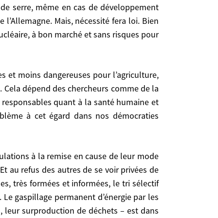
et de serre, même en cas de développement
l’Allemagne. Mais, nécessité fera loi. Bien
 même en cas de développement intensif de toutes
nucléaire, à bon marché et sans risques pour
cessité fera loi. Bien sûr, si on mettait au point
 sans risques pour le climat, les démocraties en
ues. Cela dépend des chercheurs comme de la
s responsables quant à la santé humaine et
 dépend des chercheurs comme de la capacité des
roblème à cet égard dans nos démocraties
bles quant à la santé humaine et d’imposer le
dans nos démocraties modernes, c’est plutôt leur
t au refus des autres de se voir privées de
es autres de se voir privées de leurs espérances.
très formées et informées, le tri sélectif
rmées, le tri sélectif réel et contraignant des
e. Le gaspillage permanent d’énergie par les
d’énergie par les Américains – voiture, éclairage,
és, leur surproduction de déchets – est dans