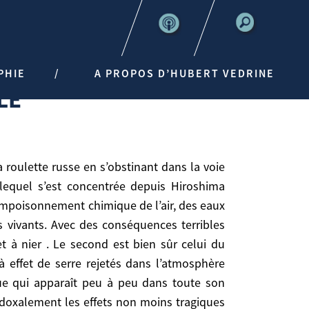
PHIE
A PROPOS D’HUBERT VEDRINE
LE
r lequel s’est concentrée depuis Hiroshima
’empoisonnement chimique de l’air, des eaux
s vivants. Avec des conséquences terribles
 à nier . Le second est bien sûr celui du
 à effet de serre rejetés dans l’atmosphère
ue qui apparaît peu à peu dans toute son
 s’est concentrée depuis Hiroshima l’angoisse des
adoxalement les effets non moins tragiques
t chimique de l’air, des eaux superficielles et