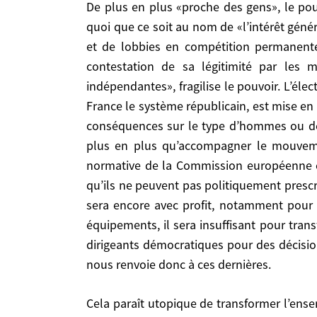
les médias, les juges, les sondeurs, les associati
De plus en plus «proche des gens», le pouvoir politique est moins capable que jamais, sauf exception ponctuelle toujours possible, d’imposer
une source de légitimité parmi d’autres. La démoc
quoi que ce soit au nom de «l’intérêt gén
démocratie «participative» voire de la démocr
et de lobbies en compétition permanent
s’engagent en politique, et qui, soumis à la 
contestation de sa légitimité par les mé
d’environnement, on peut certes fonder quelqu
indépendantes», fragilise le pouvoir. L’éle
éclairé pour imposer aux Etats membres, avec le
France le système républicain, est mise en
Ce stratagème a été souvent utilisé avec succès. 
conséquences sur le type d’hommes ou de f
normes techniques et industrielles et les équipe
plus en plus qu’accompagner le mouvemen
ne pourra pas compter sur les dirigeants démo
normative de la Commission européenne et
nécessité et l’urgence, cela nous renvoie donc à c
qu’ils ne peuvent pas politiquement prescr
sera encore avec profit, notamment pour l
Cela paraît utopique de transformer l’ensemble des Européens, sans parler du reste du monde, en Scandinaves. C’est pourtant la seule solution
démocratique et écologique pour ralentir et arr
équipements, il sera insuffisant pour tra
démocratie directe en atouts et en énergie tran
dirigeants démocratiques pour des décisio
mais croissantes dans les pays riches; s’appuye
nous renvoie donc à ces dernières.
voiture propre), former les professionnels (ex: l
proposent de gérer la mutation écologique. Par le
Cela paraît utopique de transformer l’ensemble des Européens, sans parler du reste du monde, en Scandinaves. C’est pourtant la seule solution
seraient conduits à devenir un business plus re