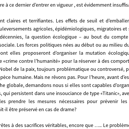
 des pays développés sont «addict» à leur mode de vie, 
e à ce dernier d’entrer en vigueur , est évidemment insuffis
-développés, n’ont évidemment rien de plus pressé qu
out des énergies fossiles, et avec elle l’effet de serre
 de Kyoto de 1997, qui va permettre à ce dernier d’ent
uleversements agricoles, épidémiologiques, migratoires et so
écennies, la question écologique – au bout du compte ce
sociale. Les forces politiques nées au début ou au milieu du
ont elles proposeront d’organiser la mutation écologi
gricoles, épidémiologiques, migratoires et sociaux, de
de «crime contre l’humanité» pour la réserver à des compor
ologique – au bout du compte celle de la survie – finis
obel de la paix, toujours problématique ou controversé, peut 
 début ou au milieu du XXème siècle seraient alors obli
 l’espèce humaine. Mais ne rêvons pas. Pour l’heure, avant d
 écologique des sociétés. Peut être même un jour requ
phe globale, demandons nous si elles sont capables d’orga
tements mettant vraiment en péril la survie de l’human
, qui persistent dans une insouciance de type «Titanic», a
araîtra-t-il plus utile de l’attribuer à l’avenir à des 
lles prendre les mesures nécessaires pour prévenir le
giner comment les démocraties modernes réagiraient à 
çon démocratique une mutation de leur mode de vie. Nos
it-il être préservé en cas de drame?
les marchés dans le rôle de l’orchestre, pourront elles
que serait-il un handicap? Pourrait-il être préservé en