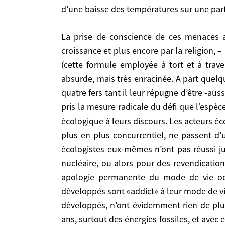
d’une baisse des températures sur une part
profondes, des océans, des sols, des production
Mutagènes, et Reprotoxiques, de plus en plus 
l’essentiel, semble-t-il, à l’effet cumulé, et ex
La prise de conscience de ces menaces a été longtemps retardée, contrariée et combattue dans les pays développés par la logique de la
sur l’avenir de l’humanité une menace cataclys
croissance et plus encore par la religion,
reproduit par le Débat même s’il examine parado
(cette formule employée à tort et à traver
Nord, induite par un réchauffement général.
absurde, mais très enracinée. A part quelq
quatre fers tant il leur répugne d’être -au
La prise de conscience de ces menaces a été longtemps retardée, contrariée et combattue dans les pays développés par la logique de la croissance et plus
pris la mesure radicale du défi que l’espè
encore par la religion, – pour ne pas dire la dr
écologique à leurs discours. Les acteurs é
tort et à travers est, là, justifiée) de la supér
plus en plus concurrentiel, ne passent d’
quelques grands scientifiques, médecins, anthropo
écologistes eux-mêmes n’ont pas réussi jus
des être biochimiques soumis comme tels aux lois
nucléaire, ou alors pour des revendicatio
s’est lancé à elle-même, et se sont bornés en 
apologie permanente du mode de vie occi
préoccupés avant tout par leur rentabilité imm
développés sont «addict» à leur mode de vi
chimique à l’autre, et d’un mode énergétique à 
développés, n’ont évidemment rien de plus
alternative crédible car ils se sont presque ex
minorités ou les moeurs. Les médias juxtaposen
ans, surtout des énergies fossiles, et avec e