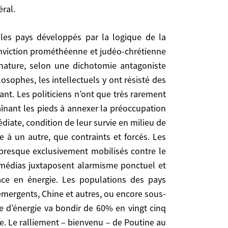
ral.
onséquences terribles dites «CMR», Cancérigènes,
 sûr celui du réchauffement du climat, dû pour
phère depuis deux siècles. Ce phénomène fait peser
. C’est lui dont traite le rapport du Pentagone
conviction prométhéenne et judéo-chrétienne
 des températures sur une partie de l’hémisphère
la nature, selon une dichotomie antagoniste
sophes, les intellectuels y ont résisté des
ant. Les politiciens n’ont que très rarement
aînant les pieds à annexer la préoccupation
nne et judéo-chrétienne (cette formule employée à
iate, condition de leur survie en milieu de
e antagoniste absurde, mais très enracinée. A part
 à un autre, que contraints et forcés. Les
es quatre fers tant il leur répugne d’être -aussi-
t presque exclusivement mobilisés contre le
s la mesure radicale du défi que l’espèce humaine
s médias juxtaposent alarmisme ponctuel et
ique à leurs discours. Les acteurs économiques,
ace en énergie. Les populations des pays
n plus concurrentiel, ne passent d’une molécule
émergents, Chine et autres, ou encore sous-
-mêmes n’ont pas réussi jusqu’ici à proposer une
e d’énergie va bondir de 60% en vingt cinq
ur des revendications libertaires concernant les
e vie occidental, individualiste, consumériste,
aire. Le ralliement – bienvenu – de Poutine au