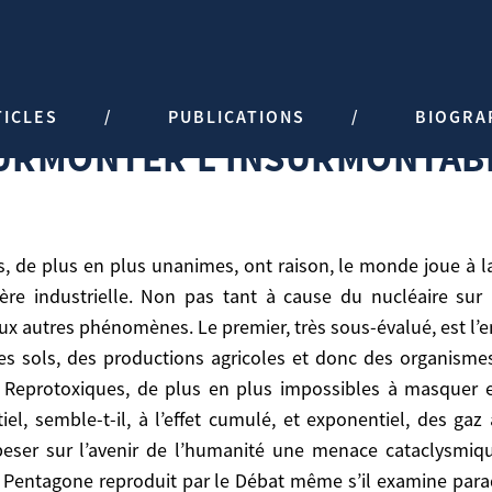
BLE
TICLES
PUBLICATIONS
BIOGRA
URMONTER L’INSURMONTAB
l’ère industrielle. Non pas tant à cause du nucléaire su
eux autres phénomènes. Le premier, très sous-évalué, est l
des sols, des productions agricoles et donc des organisme
 Reprotoxiques, de plus en plus impossibles à masquer et
el, semble-t-il, à l’effet cumulé, et exponentiel, des gaz
peser sur l’avenir de l’humanité une menace cataclysmiq
strielle. Non pas tant à cause du nucléaire sur lequel
 du Pentagone reproduit par le Débat même s’il examine par
es. Le premier, très sous-évalué, est l’empoisonnemen