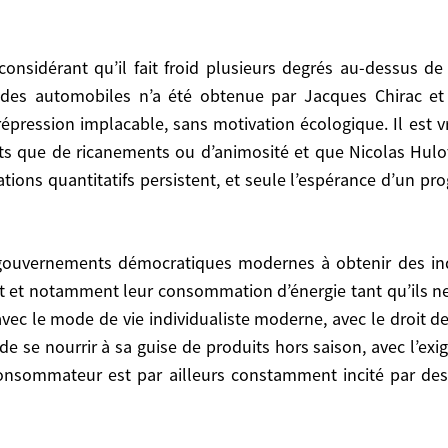
iques divers et variés, leur surproduction de déchets – 
été obtenue par Jacques Chirac et Nicolas Sarkozy, aprè
e des automobiles n’a été obtenue par Jacques Chirac et
ion écologique. Il est vrai que tout ce qui est écolo
épression implacable, sans motivation écologique. Il est vr
 et que Nicolas Hulot est très populaire. Mais dan
s que de ricanements ou d’animosité et que Nicolas Hulot
’espérance d’un progrès matériel accru permet de sublimer
ions quantitatifs persistent, et seule l’espérance d’un pr
eur consommation d’énergie tant qu’ils ne seront pas
 individualiste moderne, avec le droit de se déplac
et notamment leur consommation d’énergie tant qu’ils ne s
e de produits hors saison, avec l’exigence de pouvoir s’
ec le mode de vie individualiste moderne, avec le droit d
amment incité par des intérêts puissants et des campagne
 se nourrir à sa guise de produits hors saison, avec l’exi
nsommateur est par ailleurs constamment incité par des
erme, notions de plus en plus étrangères au conglomér
ernes, comme à l’économie de marché, qui a le nez sur