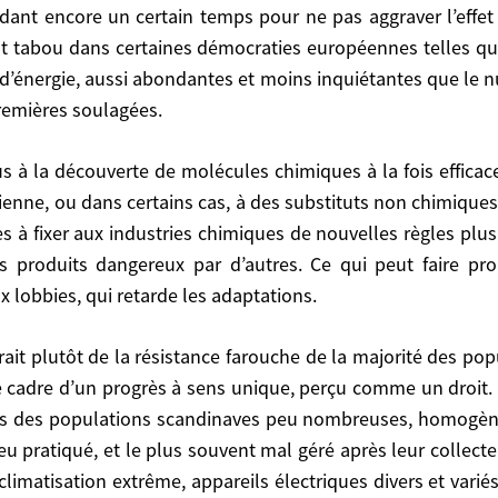
endant encore un certain temps pour ne pas aggraver l’eff
est tabou dans certaines démocraties européennes telles que 
n certain temps pour ne pas aggraver l’effet de serre,
s d’énergie, aussi abondantes et moins inquiétantes que le 
émocraties européennes telles que l’Allemagne. Mais, né
premières soulagées.
 moins inquiétantes que le nucléaire, à bon marché et
tidienne, ou dans certains cas, à des substituts non chimiq
à fixer aux industries chimiques de nouvelles règles plu
 certains cas, à des substituts non chimiques. Cela
s produits dangereux par d’autres. Ce qui peut faire p
stries chimiques de nouvelles règles plus responsa
x lobbies, qui retarde les adaptations.
par d’autres. Ce qui peut faire problème à cet égard 
ions.
cadre d’un progrès à sens unique, perçu comme un droit. E
grès à sens unique, perçu comme un droit. Et au refus d
 des populations scandinaves peu nombreuses, homogènes, 
naves peu nombreuses, homogènes, très formées et info
eu pratiqué, et le plus souvent mal géré après leur collect
 mal géré après leur collecte. Le gaspillage permanent 
 climatisation extrême, appareils électriques divers et vari