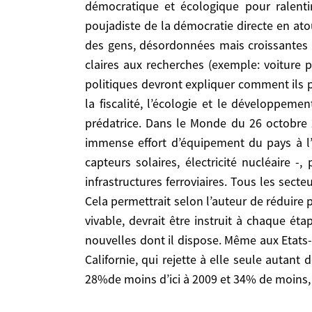
démocratique et écologique pour ralenti
imagine ainsi pour les prochaines décennies une
poujadiste de la démocratie directe en ato
«Il faudra investir pour produire de l’énergie – bi
des gens, désordonnées mais croissantes d
l’utiliser au mieux et pour l’économiser – bâtiment,
claires aux recherches (exemple: voiture pr
sol, donc par nature non délocalisables». Cela pe
politiques devront expliquer comment ils p
citoyen pour que la planète reste vivable, de
la fiscalité, l’écologie et le développem
professionnelle et des alternatives nouvelles 
prédatrice. Dans le Monde du 26 octobre 
encourageant est la décision de la Californie, qui
immense effort d’équipement du pays à l’i
des modèles polluants 28%de moins d’ici à 2009 e
capteurs solaires, électricité nucléaire -
Mais face à une catastrophe de grande ampleur telle que l’envisagent les auteurs du rapport au Pentagone, ou une autre, qui surviendrait avant que nos
infrastructures ferroviaires. Tous les secteu
sociétés n’aient eu le temps de prendre consci
Cela permettrait selon l’auteur de réduire 
réagiraient à l’afflux massif de réfugiés écologi
vivable, devrait être instruit à chaque ét
-, à des drames chimiques à répétition. Ou si la
nouvelles dont il dispose. Même aux Etats-
l’annonce supplémentaire par les scientifiques d
Californie, qui rejette à elle seule autan
ou dans leurs biens, tous les verroux sautent q
28%de moins d’ici à 2009 et 34% de moins, d
particulière des sociétés technologiques et hy
certaines BD, des régimes autoritaires, des tyr