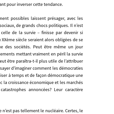
consommateur, gaspilleur et prédateur. Celles des
ant pour inverser cette tendance.
e d’ y accéder à leur tour. Résultat: la demande
! Le contraire exact de ce qu’il faudrait faire. Le
rer en vigueur , est évidemment insuffisant pour
ciaux, de grands chocs politiques. Il n’est
lle de la survie – finisse par devenir si
 XXème siècle seraient alors obligées de se
que des sociétés. Peut être même un jour
 grands chocs politiques. Il n’est pas impossible
tements mettant vraiment en péril la survie
se par devenir si angoissante qu’elle supplante la
être paraîtra-t-il plus utile de l’attribuer
gées de se transformer en fonction de la manière
’essayer d’imaginer comment les démocraties
alifiera-t-on juridiquement la notion de «crime
niser à temps et de façon démocratique une
ité en tant que telle. Quand au Nobel de la paix,
vec la croissance économique et les marchés
militants de la survie de l’espèce humaine. Mais ne
s catastrophes annoncées? Leur caractère
une vraie catastrophe globale, demandons nous si
 sociétés, qui persistent dans une insouciance de
 prendre les mesures nécessaires pour prévenir les
 cas de drame?