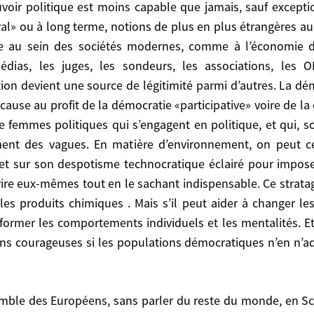
ons, les ONG, les groupes d’intérêt, les «autorités indép
ratie représentative, et en particulier en France le syst
éral» ou à long terme, notions de plus en plus étrangères 
atie directe. Cela a évidemment des conséquences su
e au sein des sociétés modernes, comme à l’économie de
tyrannie de l’opinion, ne font de plus en plus qu’a
dias, les juges, les sondeurs, les associations, les O
es espoirs sur l’action normative de la Commission e
ction devient une source de légitimité parmi d’autres. La dém
ur accord, ce qu’ils ne peuvent pas politiquement presc
 cause au profit de la démocratie «participative» voire de l
Il le sera encore avec profit, notamment pour les produ
emmes politiques qui s’engagent en politique, et qui, sou
ments, il sera insuffisant pour transformer les comport
t des vagues. En matière d’environnement, on peut cer
cratiques pour des décisions courageuses si les pop
 sur son despotisme technocratique éclairé pour impose
es dernières.
ire eux-mêmes tout en le sachant indispensable. Ce stratagè
es produits chimiques . Mais s’il peut aider à changer les
êter l’engrenage dans lequel nous sommes pris. Pour tra
nsformer les comportements individuels et les mentalités.
sformatrice, on pourrait partir des préoccupations en
ns courageuses si les populations démocratiques n’en n’adm
r sur les femmes – en moyenne moins prédatrices -; fixe
es électriciens et les architectes au solaire). Les gran
 jeu des coûts réels des énergies renouvelables et de la
ntable que la croissance irresponsable et prédatrice