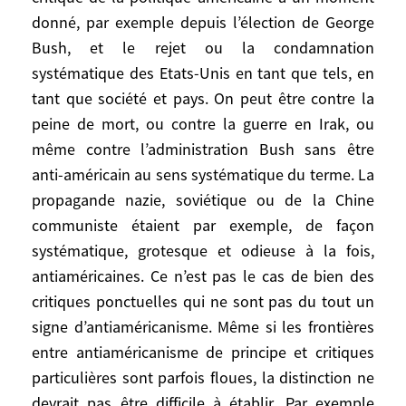
peut pas aborder cette question sans
donné, par exemple depuis l’élection de George
distinguer la critique des Etats-Unis dans
Bush, et le rejet ou la condamnation
tel ou tel domaine particulier ou encore, la
systématique des Etats-Unis en tant que tels, en
critique de la politique américaine à un
tant que société et pays. On peut être contre la
moment donné, par exemple depuis
peine de mort, ou contre la guerre en Irak, ou
l’élection de George Bush, et le rejet ou la
même contre l’administration Bush sans être
condamnation systématique des Etats-
anti-américain au sens systématique du terme. La
Unis en tant que tels, en tant que société
propagande nazie, soviétique ou de la Chine
et pays. On peut être contre la peine de
communiste étaient par exemple, de façon
mort, ou contre la guerre en Irak, ou même
systématique, grotesque et odieuse à la fois,
contre l’administration Bush sans être
antiaméricaines. Ce n’est pas le cas de bien des
anti-américain au sens systématique du
terme. La propagande nazie, soviétique ou
critiques ponctuelles qui ne sont pas du tout un
de la Chine communiste étaient par
signe d’antiaméricanisme. Même si les frontières
exemple, de façon systématique,
entre antiaméricanisme de principe et critiques
grotesque et odieuse à la fois,
particulières sont parfois floues, la distinction ne
antiaméricaines. Ce n’est pas le cas de bien
devrait pas être difficile à établir. Par exemple