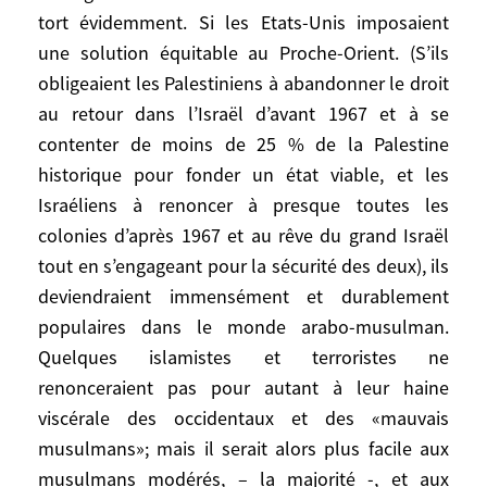
lui! Si la lutte contre les symptômes prend
tort évidemment. Si les Etats-Unis imposaient
trop le pas sur l’analyse et le traitement
une solution équitable au Proche-Orient. (S’ils
des causes, comme c’est trop souvent le
obligeaient les Palestiniens à abandonner le droit
cas dans la lutte contre le terrorisme, si les
au retour dans l’Israël d’avant 1967 et à se
Américains se contentent de penser qu’on
contenter de moins de 25 % de la Palestine
les hait parce qu’ils incarnent la
démocratie et la liberté, peu
historique pour fonder un état viable, et les
d’améliorations sont à prévoir. Et pourtant
Israéliens à renoncer à presque toutes les
les Etats-Unis continuent dans le même
colonies d’après 1967 et au rêve du grand Israël
temps à fasciner, et il n’y a pas de fatalité
tout en s’engageant pour la sécurité des deux), ils
de l’antiaméricanisme! Par exemple, le
deviendraient immensément et durablement
monde arabe, dans lequel
populaires dans le monde arabo-musulman.
l’antiaméricanisme voire la haine des
Quelques islamistes et terroristes ne
Etats-Unis atteint aujourd’hui des
renonceraient pas pour autant à leur haine
sommets, n’a aucune raison fondamentale
viscérale des occidentaux et des «mauvais
d’être aussi hostile, mise à part la
musulmans»; mais il serait alors plus facile aux
persistance de la tragédie palestinienne.
musulmans modérés, – la majorité -, et aux
Parce que certains en avaient fait, à tort, la