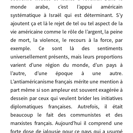
dirigeantes politiques et économiques, qui
monde arabe, c’est l’appui américain
sont partie prenantes, dans presque tous
systématique à Israël qui est déterminant. S’y
les pays du monde, de la mondialisation
ajoutent ça et là le rejet de tel ou tel aspect de la
américaine et qui rêvent que leurs enfants
vie américaine comme le rôle de l’argent, la peine
fassent leurs études dans des universités
de mort, la violence, le recours à la force, par
américaines. Quelles sont les
exemple. Ce sont là des sentiments
composantes permanentes de cet
universellement présents, mais leurs proportions
antiaméricanisme? L’allergie à
varient d’une région du monde, d’un pays à
l’hégémonie, presque partout. Les
souvenirs de l’impérialisme américain dans
l’autre, d’une époque à une autre.
une partie des opinions de gauche et
L’antiaméricanisme français mérite une mention à
d’extrême gauche et dans certaines régions
part même si son ampleur est souvent exagérée à
comme l’Amérique Latine, souvenirs
dessein par ceux qui veulent brider les initiatives
vivaces et faciles à réveiller. Dans le monde
diplomatiques françaises. Autrefois, il était
arabe, c’est l’appui américain systématique
beaucoup le fait des communistes et des
à Israël qui est déterminant. S’y ajoutent
marxistes français. Aujourd’hui il comprend une
ça et là le rejet de tel ou tel aspect de la
forte dose de jalousie pour ce pays qui a usurpé