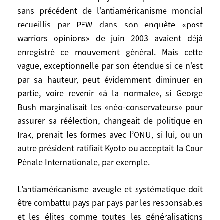
soutien américain aux putschs et aux
sans précédent de l’antiaméricanisme mondial
régimes militaires, et aujourd’hui en
recueillis par PEW dans son enquête «post
réaction à la politique militaire de
warriors opinions» de juin 2003 avaient déjà
l’administration Bush. Aux motifs
enregistré ce mouvement général. Mais cette
structurels d’antiaméricanisme s’ajoutent
vague, exceptionnelle par son étendue si ce n’est
en effet un rejet de la politique et du style
par sa hauteur, peut évidemment diminuer en
de l’administration Bush, de son
partie, voire revenir «à la normale», si George
unilatéralisme brutal, de ses conceptions
Bush marginalisait les «néo-conservateurs» pour
aventuristes qui font peur, de ses
assurer sa réélection, changeait de politique en
arguments ou de son vocabulaire, de sa
Irak, prenait les formes avec l’ONU, si lui, ou un
guerre en Irak qui prennent le reste du
autre président ratifiait Kyoto ou acceptait la Cour
monde à rebrousse-poil, (à l’exception
Pénale Internationale, par exemple.
peut-être d’Israël et du Koweit). Ainsi selon
l’étude «Transatlantic trends 2003» la
L’antiaméricanisme aveugle et systématique doit
désapprobation de la politique américaine
dans le monde et du leadership américain
être combattu pays par pays par les responsables
a fait un bond en avant de l’ordre de 20%
et les élites comme toutes les généralisations