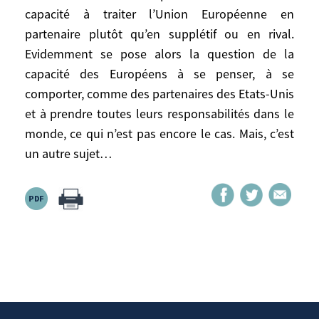
durablement populaires dans le monde
capacité à traiter l’Union Européenne en
arabo-musulman. Quelques islamistes et
partenaire plutôt qu’en supplétif ou en rival.
terroristes ne renonceraient pas pour
Evidemment se pose alors la question de la
autant à leur haine viscérale des
capacité des Européens à se penser, à se
occidentaux et des «mauvais musulmans»;
comporter, comme des partenaires des Etats-Unis
mais il serait alors plus facile aux
et à prendre toutes leurs responsabilités dans le
musulmans modérés, – la majorité -, et aux
monde, ce qui n’est pas encore le cas. Mais, c’est
gouvernements arabo-islamiques, de les
un autre sujet…
combattre, de les isoler, de les vaincre. Je
pourrai prendre d’autres exemples. Il ne
manque pas d’experts de toutes sortes et
de diplomates expérimentés, aux Etats-
Unis pour analyser le monde extérieur de
façon non idéologique, et qui doivent
partager ce point de vue.
En Europe, l’évolution des opinions envers