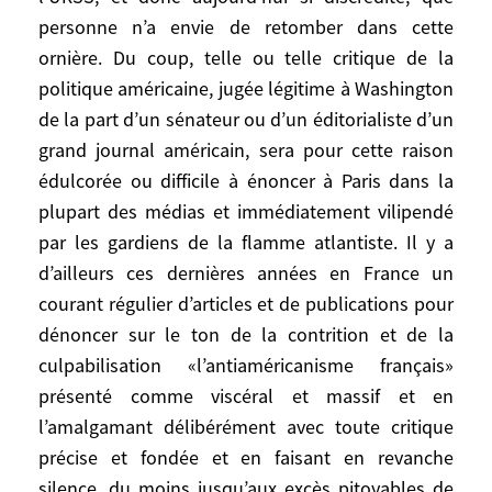
contre la politique israélienne. Et à vrai
personne n’a envie de retomber dans cette
dire, beaucoup de dirigeants dans
ornière. Du coup, telle ou telle critique de la
beaucoup d’autres pays essaient de faire
de même quand le rapport de force
politique américaine, jugée légitime à Washington
politico-médiatique le leur permet. En
de la part d’un sénateur ou d’un éditorialiste d’un
Europe occidentale, à l’époque des partis
grand journal américain, sera pour cette raison
communistes forts et jusqu’à la guerre du
édulcorée ou difficile à énoncer à Paris dans la
Vietnam, l’anti-américanisme a été si
plupart des médias et immédiatement vilipendé
outrancier et si instrumentalisé par l’URSS,
par les gardiens de la flamme atlantiste. Il y a
et donc aujourd’hui si discrédité, que
d’ailleurs ces dernières années en France un
personne n’a envie de retomber dans cette
courant régulier d’articles et de publications pour
ornière. Du coup, telle ou telle critique de
dénoncer sur le ton de la contrition et de la
la politique américaine, jugée légitime à
culpabilisation «l’antiaméricanisme français»
Washington de la part d’un sénateur ou
présenté comme viscéral et massif et en
d’un éditorialiste d’un grand journal
l’amalgamant délibérément avec toute critique
américain, sera pour cette raison
précise et fondée et en faisant en revanche
édulcorée ou difficile à énoncer à Paris
dans la plupart des médias et
silence, du moins jusqu’aux excès pitoyables de