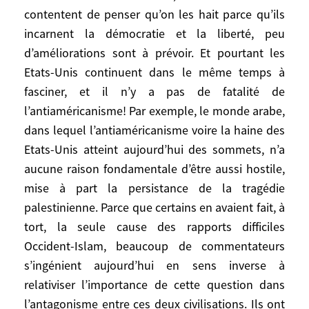
systématique doit être combattu pays par
contentent de penser qu’on les hait parce qu’ils
pays par les responsables et les élites
incarnent la démocratie et la liberté, peu
comme toutes les généralisations
d’améliorations sont à prévoir. Et pourtant les
imbéciles et les racismes. Mais en fait la
Etats-Unis continuent dans le même temps à
vigueur, ou le déclin, de l’antiaméricanisme
fasciner, et il n’y a pas de fatalité de
dans les années qui viennent, dépendront
l’antiaméricanisme! Par exemple, le monde arabe,
plus encore de la façon dont les Etats-Unis
dans lequel l’antiaméricanisme voire la haine des
feront usage de leur «hyperpuissance» et
Etats-Unis atteint aujourd’hui des sommets, n’a
de ce qu’ils diront au reste du monde. Si
l’antiaméricanisme est purement et
aucune raison fondamentale d’être aussi hostile,
simplement dénoncé comme une maladie
mise à part la persistance de la tragédie
odieuse ou une hérésie qui n’admet
palestinienne. Parce que certains en avaient fait, à
aucune espèce d’explication ne justifie
tort, la seule cause des rapports difficiles
aucune analyse et ne relève que du bûcher
Occident-Islam, beaucoup de commentateurs
et si au nom de ce principe toute critique
s’ingénient aujourd’hui en sens inverse à
des Etats-Unis est interdite, alors
relativiser l’importance de cette question dans
l’antiaméricanisme a de beaux jours devant
l’antagonisme entre ces deux civilisations. Ils ont