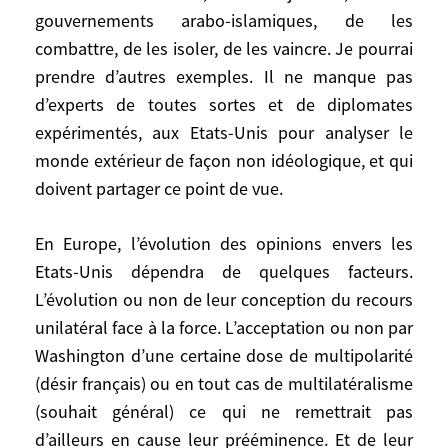
gouvernements arabo-islamiques, de les
seule cause des rapports difficiles
combattre, de les isoler, de les vaincre. Je pourrai
Occident-Islam, beaucoup de
commentateurs s’ingénient aujourd’hui en
prendre d’autres exemples. Il ne manque pas
sens inverse à relativiser l’importance de
d’experts de toutes sortes et de diplomates
cette question dans l’antagonisme entre
expérimentés, aux Etats-Unis pour analyser le
ces deux civilisations. Ils ont tort
monde extérieur de façon non idéologique, et qui
évidemment. Si les Etats-Unis imposaient
doivent partager ce point de vue.
une solution équitable au Proche-Orient.
(S’ils obligeaient les Palestiniens à
En Europe, l’évolution des opinions envers les
abandonner le droit au retour dans l’Israël
Etats-Unis dépendra de quelques facteurs.
d’avant 1967 et à se contenter de moins de
L’évolution ou non de leur conception du recours
25 % de la Palestine historique pour fonder
unilatéral face à la force. L’acceptation ou non par
un état viable, et les Israéliens à renoncer
Washington d’une certaine dose de multipolarité
à presque toutes les colonies d’après 1967
(désir français) ou en tout cas de multilatéralisme
et au rêve du grand Israël tout en
(souhait général) ce qui ne remettrait pas
s’engageant pour la sécurité des deux), ils
d’ailleurs en cause leur prééminence. Et de leur
deviendraient immensément et