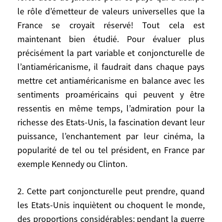
vie américaine comme le rôle de l’argent,
le rôle d’émetteur de valeurs universelles que la
la peine de mort, la violence, le recours à
France se croyait réservé! Tout cela est
la force, par exemple. Ce sont là des
maintenant bien étudié. Pour évaluer plus
sentiments universellement présents, mais
précisément la part variable et conjoncturelle de
leurs proportions varient d’une région du
l’antiaméricanisme, il faudrait dans chaque pays
monde, d’un pays à l’autre, d’une époque à
une autre. L’antiaméricanisme français
mettre cet antiaméricanisme en balance avec les
mérite une mention à part même si son
sentiments proaméricains qui peuvent y être
ampleur est souvent exagérée à dessein
ressentis en même temps, l’admiration pour la
par ceux qui veulent brider les initiatives
richesse des Etats-Unis, la fascination devant leur
diplomatiques françaises. Autrefois, il était
puissance, l’enchantement par leur cinéma, la
beaucoup le fait des communistes et des
popularité de tel ou tel président, en France par
marxistes français. Aujourd’hui il
exemple Kennedy ou Clinton.
comprend une forte dose de jalousie pour
ce pays qui a usurpé le rôle d’émetteur de
2. Cette part conjoncturelle peut prendre, quand
valeurs universelles que la France se
les Etats-Unis inquiètent ou choquent le monde,
croyait réservé! Tout cela est maintenant
des proportions considérables: pendant la guerre
bien étudié. Pour évaluer plus précisément