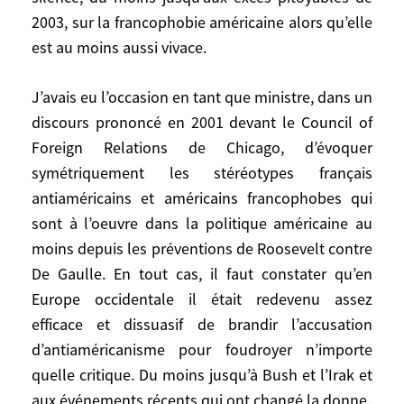
immédiatement vilipendé par les gardiens
2003, sur la francophobie américaine alors qu’elle
de la flamme atlantiste. Il y a d’ailleurs ces
est au moins aussi vivace.
dernières années en France un courant
régulier d’articles et de publications pour
J’avais eu l’occasion en tant que ministre, dans un
dénoncer sur le ton de la contrition et de
discours prononcé en 2001 devant le Council of
la culpabilisation «l’antiaméricanisme
Foreign Relations de Chicago, d’évoquer
français» présenté comme viscéral et
symétriquement les stéréotypes français
massif et en l’amalgamant délibérément
antiaméricains et américains francophobes qui
avec toute critique précise et fondée et en
sont à l’oeuvre dans la politique américaine au
faisant en revanche silence, du moins
moins depuis les préventions de Roosevelt contre
jusqu’aux excès pitoyables de 2003, sur la
De Gaulle. En tout cas, il faut constater qu’en
francophobie américaine alors qu’elle est
Europe occidentale il était redevenu assez
au moins aussi vivace.
efficace et dissuasif de brandir l’accusation
J’avais eu l’occasion en tant que ministre,
d’antiaméricanisme pour foudroyer n’importe
dans un discours prononcé en 2001 devant
quelle critique. Du moins jusqu’à Bush et l’Irak et
le Council of Foreign Relations de Chicago,
aux événements récents qui ont changé la donne.