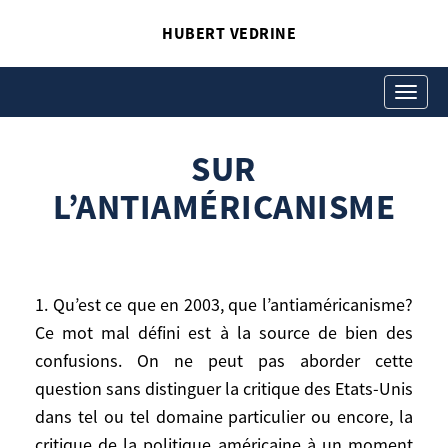
HUBERT VEDRINE
SUR
L’ANTIAMÉRICANISME
Toggle
navigati
Hubert Vedrine
Sur l’antiaméricanisme
SUR
L’ANTIAMÉRICANISME
1. Qu’est ce que en 2003, que l’antiaméricanisme?
Ce mot mal défini est à la source de bien des
confusions. On ne peut pas aborder cette
question sans distinguer la critique des Etats-Unis
1. Qu’est ce que en 2003, que
l’antiaméricanisme? Ce mot mal défini est
dans tel ou tel domaine particulier ou encore, la
à la source de bien des confusions. On ne
critique de la politique américaine à un moment