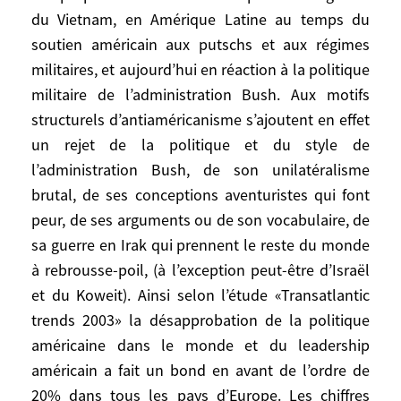
du Vietnam, en Amérique Latine au temps du
la part variable et conjoncturelle de
soutien américain aux putschs et aux régimes
l’antiaméricanisme, il faudrait dans chaque
militaires, et aujourd’hui en réaction à la politique
pays mettre cet antiaméricanisme en
balance avec les sentiments proaméricains
militaire de l’administration Bush. Aux motifs
qui peuvent y être ressentis en même
structurels d’antiaméricanisme s’ajoutent en effet
temps, l’admiration pour la richesse des
un rejet de la politique et du style de
Etats-Unis, la fascination devant leur
l’administration Bush, de son unilatéralisme
puissance, l’enchantement par leur
brutal, de ses conceptions aventuristes qui font
cinéma, la popularité de tel ou tel
peur, de ses arguments ou de son vocabulaire, de
président, en France par exemple Kennedy
sa guerre en Irak qui prennent le reste du monde
ou Clinton.
à rebrousse-poil, (à l’exception peut-être d’Israël
et du Koweit). Ainsi selon l’étude «Transatlantic
2. Cette part conjoncturelle peut prendre,
trends 2003» la désapprobation de la politique
quand les Etats-Unis inquiètent ou
américaine dans le monde et du leadership
choquent le monde, des proportions
américain a fait un bond en avant de l’ordre de
considérables: pendant la guerre du
20% dans tous les pays d’Europe. Les chiffres
Vietnam, en Amérique Latine au temps du