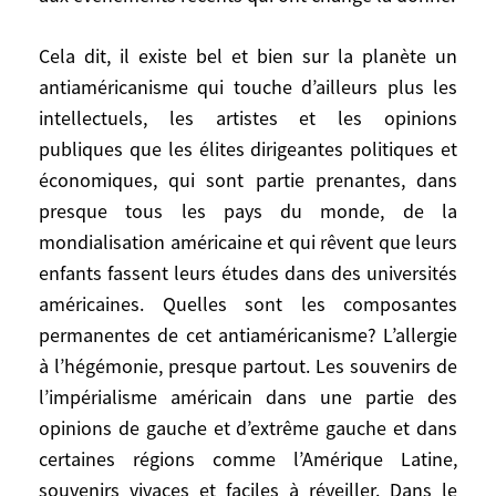
d’évoquer symétriquement les stéréotypes
français antiaméricains et américains
Cela dit, il existe bel et bien sur la planète un
francophobes qui sont à l’oeuvre dans la
antiaméricanisme qui touche d’ailleurs plus les
politique américaine au moins depuis les
intellectuels, les artistes et les opinions
préventions de Roosevelt contre De Gaulle.
publiques que les élites dirigeantes politiques et
En tout cas, il faut constater qu’en Europe
économiques, qui sont partie prenantes, dans
occidentale il était redevenu assez efficace
presque tous les pays du monde, de la
et dissuasif de brandir l’accusation
mondialisation américaine et qui rêvent que leurs
d’antiaméricanisme pour foudroyer
enfants fassent leurs études dans des universités
n’importe quelle critique. Du moins jusqu’à
américaines. Quelles sont les composantes
Bush et l’Irak et aux événements récents
permanentes de cet antiaméricanisme? L’allergie
qui ont changé la donne.
à l’hégémonie, presque partout. Les souvenirs de
Cela dit, il existe bel et bien sur la planète
l’impérialisme américain dans une partie des
un antiaméricanisme qui touche d’ailleurs
opinions de gauche et d’extrême gauche et dans
plus les intellectuels, les artistes et les
certaines régions comme l’Amérique Latine,
opinions publiques que les élites
souvenirs vivaces et faciles à réveiller. Dans le