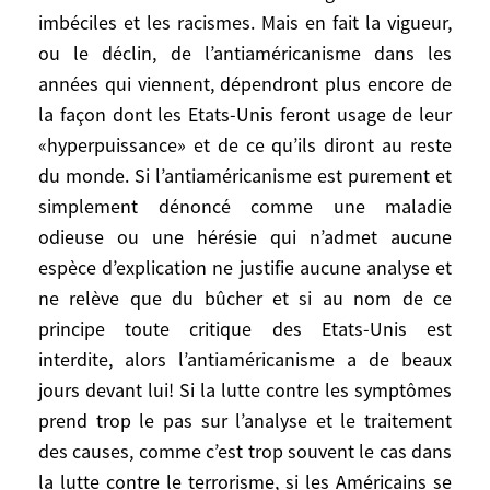
dans tous les pays d’Europe. Les chiffres
imbéciles et les racismes. Mais en fait la vigueur,
sans précédent de l’antiaméricanisme
ou le déclin, de l’antiaméricanisme dans les
mondial recueillis par PEW dans son
années qui viennent, dépendront plus encore de
enquête «post warriors opinions» de juin
la façon dont les Etats-Unis feront usage de leur
2003 avaient déjà enregistré ce
«hyperpuissance» et de ce qu’ils diront au reste
mouvement général. Mais cette vague,
du monde. Si l’antiaméricanisme est purement et
exceptionnelle par son étendue si ce n’est
simplement dénoncé comme une maladie
par sa hauteur, peut évidemment diminuer
odieuse ou une hérésie qui n’admet aucune
en partie, voire revenir «à la normale», si
espèce d’explication ne justifie aucune analyse et
George Bush marginalisait les «néo-
ne relève que du bûcher et si au nom de ce
conservateurs» pour assurer sa réélection,
principe toute critique des Etats-Unis est
changeait de politique en Irak, prenait les
formes avec l’ONU, si lui, ou un autre
interdite, alors l’antiaméricanisme a de beaux
président ratifiait Kyoto ou acceptait la
jours devant lui! Si la lutte contre les symptômes
Cour Pénale Internationale, par exemple.
prend trop le pas sur l’analyse et le traitement
des causes, comme c’est trop souvent le cas dans
L’antiaméricanisme aveugle et
la lutte contre le terrorisme, si les Américains se