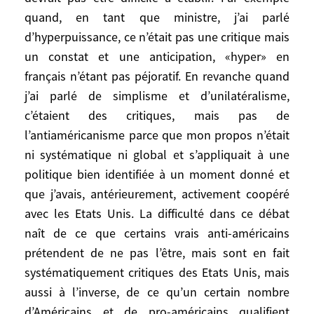
des critiques ponctuelles qui ne sont pas
quand, en tant que ministre, j’ai parlé
du tout un signe d’antiaméricanisme.
d’hyperpuissance, ce n’était pas une critique mais
Même si les frontières entre
un constat et une anticipation, «hyper» en
antiaméricanisme de principe et critiques
français n’étant pas péjoratif. En revanche quand
particulières sont parfois floues, la
j’ai parlé de simplisme et d’unilatéralisme,
distinction ne devrait pas être difficile à
c’étaient des critiques, mais pas de
établir. Par exemple quand, en tant que
l’antiaméricanisme parce que mon propos n’était
ministre, j’ai parlé d’hyperpuissance, ce
ni systématique ni global et s’appliquait à une
n’était pas une critique mais un constat et
une anticipation, «hyper» en français
politique bien identifiée à un moment donné et
n’étant pas péjoratif. En revanche quand
que j’avais, antérieurement, activement coopéré
j’ai parlé de simplisme et d’unilatéralisme,
avec les Etats Unis. La difficulté dans ce débat
c’étaient des critiques, mais pas de
naît de ce que certains vrais anti-américains
l’antiaméricanisme parce que mon propos
prétendent de ne pas l’être, mais sont en fait
n’était ni systématique ni global et
systématiquement critiques des Etats Unis, mais
s’appliquait à une politique bien identifiée
aussi à l’inverse, de ce qu’un certain nombre
à un moment donné et que j’avais,
d’Américains et de pro-américains qualifient