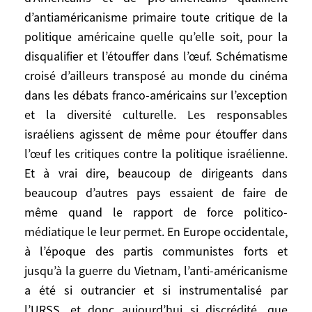
antérieurement, activement coopéré avec
d’antiaméricanisme primaire toute critique de la
les Etats Unis. La difficulté dans ce débat
politique américaine quelle qu’elle soit, pour la
naît de ce que certains vrais anti-
disqualifier et l’étouffer dans l’œuf. Schématisme
américains prétendent de ne pas l’être,
croisé d’ailleurs transposé au monde du cinéma
mais sont en fait systématiquement
dans les débats franco-américains sur l’exception
critiques des Etats Unis, mais aussi à
l’inverse, de ce qu’un certain nombre
et la diversité culturelle. Les responsables
d’Américains et de pro-américains
israéliens agissent de même pour étouffer dans
qualifient d’antiaméricanisme primaire
l’œuf les critiques contre la politique israélienne.
toute critique de la politique américaine
Et à vrai dire, beaucoup de dirigeants dans
quelle qu’elle soit, pour la disqualifier et
beaucoup d’autres pays essaient de faire de
l’étouffer dans l’œuf. Schématisme croisé
même quand le rapport de force politico-
d’ailleurs transposé au monde du cinéma
médiatique le leur permet. En Europe occidentale,
dans les débats franco-américains sur
à l’époque des partis communistes forts et
l’exception et la diversité culturelle. Les
jusqu’à la guerre du Vietnam, l’anti-américanisme
responsables israéliens agissent de même
a été si outrancier et si instrumentalisé par
pour étouffer dans l’œuf les critiques
l’URSS, et donc aujourd’hui si discrédité, que