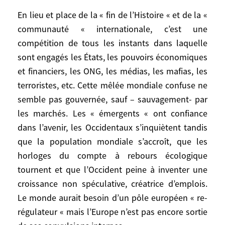
internationale, c’est
En lieu et place de la « fin de l’Histoire « et de la «
une compétition de
communauté « internationale, c’est une
tous les instants dans laquelle sont
compétition de tous les instants dans laquelle
engagés les États, les pouvoirs
sont engagés les États, les pouvoirs économiques
économiques et financiers, les ONG, les
et financiers, les ONG, les médias, les mafias, les
médias, les mafias, les terroristes, etc.
terroristes, etc. Cette mêlée mondiale confuse ne
Cette mêlée mondiale confuse ne semble
semble pas gouvernée, sauf – sauvagement- par
pas gouvernée, sauf – sauvagement- par
les marchés. Les « émergents « ont confiance
les marchés. Les « émergents « ont
dans l’avenir, les Occidentaux s’inquiètent tandis
confiance dans l’avenir, les Occidentaux
s’inquiètent tandis que la population
que la population mondiale s’accroît, que les
mondiale s’accroît, que les horloges du
horloges du compte à rebours écologique
compte à rebours écologique tournent et
tournent et que l’Occident peine à inventer une
que l’Occident peine à inventer une
croissance non spéculative, créatrice d’emplois.
croissance non spéculative, créatrice
Le monde aurait besoin d’un pôle européen « re-
d’emplois. Le monde aurait besoin d’un
régulateur « mais l’Europe n’est pas encore sortie
pôle européen « re-régulateur « mais