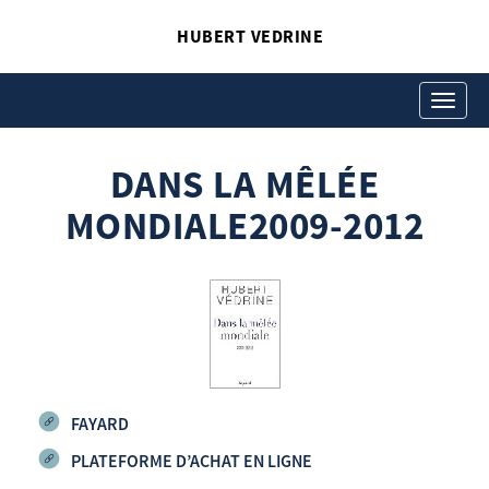
HUBERT VEDRINE
DANS LA MÊLÉE
MONDIALE2009-2012
Toggle
navigati
Hubert Vedrine
Dans la mêlée mondiale2009-2012
DANS LA MÊLÉE
MONDIALE2009-2012
En lieu et place de la «
FAYARD
fin de l’Histoire « et de
PLATEFORME D’ACHAT EN LIGNE
la « communauté «