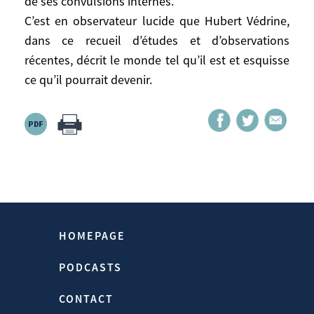
de ses convulsions internes.
l’Europe n’est pas encore sortie de ses
C’est en observateur lucide que Hubert Védrine,
convulsions internes.
dans ce recueil d’études et d’observations
C’est en observateur lucide que Hubert
récentes, décrit le monde tel qu’il est et esquisse
Védrine, dans ce recueil d’études et
ce qu’il pourrait devenir.
d’observations récentes, décrit le monde
tel qu’il est et esquisse ce qu’il pourrait
devenir.
Source:
Https://www.hubertvedrine.net
Homepage > Publications > Dans La
HOMEPAGE
Mêlée Mondiale2009-2012
PODCASTS
07/03/2012
CONTACT