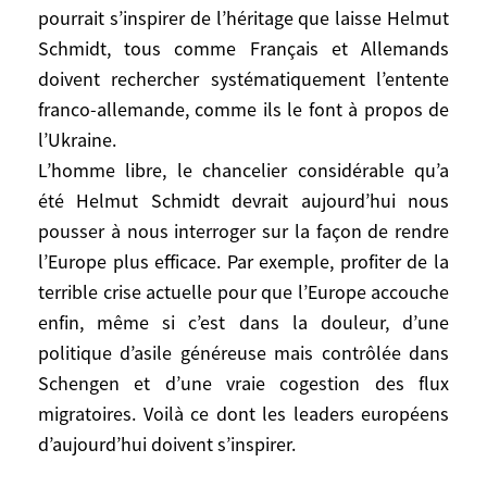
pourrait s’inspirer de l’héritage que laisse Helmut
européen au suffrage universel. C’était un
Schmidt, tous comme Français et Allemands
grand dirigeant, un vrai européen, de
doivent rechercher systématiquement l’entente
l’espèce réaliste, loin des utopies, et qui
agissait simultanément dans l’intérêt de
franco-allemande, comme ils le font à propos de
l’Allemagne et de l’Europe.
l’Ukraine.
Aujourd’hui, la gauche allemande qui
L’homme libre, le chancelier considérable qu’a
s’interroge pourrait s’inspirer de l’héritage
été Helmut Schmidt devrait aujourd’hui nous
que laisse Helmut Schmidt, tous comme
pousser à nous interroger sur la façon de rendre
Français et Allemands doivent rechercher
l’Europe plus efficace. Par exemple, profiter de la
systématiquement l’entente franco-
terrible crise actuelle pour que l’Europe accouche
allemande, comme ils le font à propos de
enfin, même si c’est dans la douleur, d’une
l’Ukraine.
politique d’asile généreuse mais contrôlée dans
L’homme libre, le chancelier considérable
Schengen et d’une vraie cogestion des flux
qu’a été Helmut Schmidt devrait
migratoires. Voilà ce dont les leaders européens
aujourd’hui nous pousser à nous
d’aujourd’hui doivent s’inspirer.
interroger sur la façon de rendre l’Europe
plus efficace. Par exemple, profiter de la