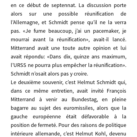
été invité par Mitterrand pour parler
en ce début de septennat. La discussion porte
librement dans un cadre non officiel, en ce
alors sur une possible réunification de
début de septennat. La discussion porte
l’Allemagne, et Schmidt pense qu’il ne la verra
alors sur une possible réunification de
pas. «Je fume beaucoup, j’ai un pacemaker, je
l’Allemagne, et Schmidt pense qu’il ne la
mourrai avant la réunification», avait-il lancé.
verra pas. «Je fume beaucoup, j’ai un
Mitterrand avait une toute autre opinion et lui
pacemaker, je mourrai avant la
avait répondu: «Dans dix, quinze ans maximum,
réunification», avait-il lancé. Mitterrand
l’URSS ne pourra plus empêcher la réunification».
avait une toute autre opinion et lui avait
Schmidt n’osait alors pas y croire.
répondu: «Dans dix, quinze ans maximum,
Le deuxième souvenir, c’est Helmut Schmidt qui,
l’URSS ne pourra plus empêcher la
dans ce même entretien, avait invité François
réunification». Schmidt n’osait alors pas y
Mitterrand à venir au Bundestag, en pleine
croire.
Le deuxième souvenir, c’est Helmut
bagarre au sujet des euromissiles, alors que la
Schmidt qui, dans ce même entretien, avait
gauche européenne était défavorable à la
invité François Mitterrand à venir au
position de fermeté. Pour des raisons de politique
Bundestag, en pleine bagarre au sujet des
intérieure allemande, c’est Helmut Kohl, devenu