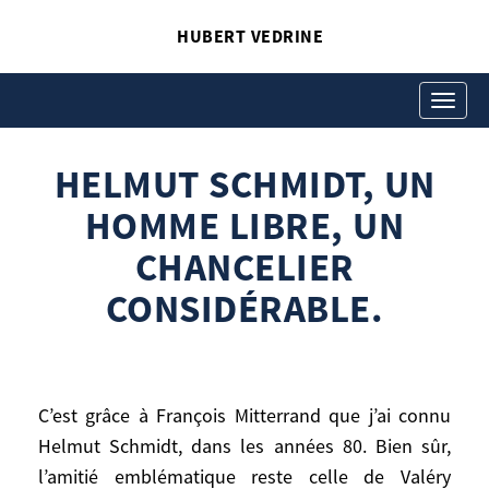
HUBERT VEDRINE
HELMUT SCHMIDT, UN
HOMME LIBRE, UN
Toggle
navigati
CHANCELIER
HELMUT SCHMIDT, UN
CONSIDÉRABLE.
Hubert Vedrine
HOMME LIBRE, UN
Helmut Schmidt, un homme libre, un
CHANCELIER
chancelier considérable.
CONSIDÉRABLE.
C’est grâce à François Mitterrand que j’ai connu
C’est grâce à François Mitterrand que j’ai
Helmut Schmidt, dans les années 80. Bien sûr,
connu Helmut Schmidt, dans les années
l’amitié emblématique reste celle de Valéry
80. Bien sûr, l’amitié emblématique reste