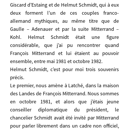
Giscard d’Estaing et de Helmut Schmidt, qui à eux
celle de Valéry Giscard d’Estaing et de
deux forment l’un de ces couples franco-
Helmut Schmidt, qui à eux deux forment
l’un de ces couples franco-allemand
allemand mythiques, au même titre que de
mythiques, au même titre que de Gaulle –
Gaulle – Adenauer et par la suite Mitterrand –
Adenauer et par la suite Mitterrand – Kohl.
Kohl. Helmut Schmidt était une figure
Helmut Schmidt était une figure
considérable, que j’ai pu rencontrer quand
considérable, que j’ai pu rencontrer quand
François Mitterrand et lui étaient au pouvoir
François Mitterrand et lui étaient au
ensemble, entre mai 1981 et octobre 1982.
pouvoir ensemble, entre mai 1981 et
Helmut Schmidt, c’est pour moi trois souvenirs
octobre 1982.
précis.
Helmut Schmidt, c’est pour moi trois
Le premier, nous amène à Latché, dans la maison
souvenirs précis.
des Landes de François Mitterrand. Nous sommes
Le premier, nous amène à Latché, dans la
en octobre 1981, et alors que j’étais jeune
maison des Landes de François Mitterrand.
conseiller diplomatique du président, le
Nous sommes en octobre 1981, et alors
chancelier Schmidt avait été invité par Mitterrand
que j’étais jeune conseiller diplomatique
du président, le chancelier Schmidt avait
pour parler librement dans un cadre non officiel,