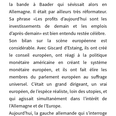
conseiller de Mitterrand, et moi, de nous
la bande à Baader qui sévissait alors en
rendre en Allemagne et d’aller rencontrer
Allemagne. Il était par ailleurs très réformateur.
Helmut Schmidt, à Hambourg.
Sa phrase «Les profits d’aujourd’hui sont les
Il a été un personnage considérable, d’une
investissements de demain et les emplois
détermination sans faille contre le
d’après-demain» est bien entendu restée célèbre.
terrorisme de la bande à Baader qui
Son bilan sur la scène européenne est
sévissait alors en Allemagne. Il était par
ailleurs très réformateur. Sa phrase «Les
considérable. Avec Giscard d’Estaing, ils ont créé
profits d’aujourd’hui sont les
le conseil européen, ont réagi à la politique
investissements de demain et les emplois
monétaire américaine en créant le système
d’après-demain» est bien entendu restée
monétaire européen, et ils ont fait élire les
célèbre.
membres du parlement européen au suffrage
Son bilan sur la scène européenne est
universel. C’était un grand dirigeant, un vrai
considérable. Avec Giscard d’Estaing, ils
européen, de l’espèce réaliste, loin des utopies, et
ont créé le conseil européen, ont réagi à la
qui agissait simultanément dans l’intérêt de
politique monétaire américaine en créant
l’Allemagne et de l’Europe.
le système monétaire européen, et ils ont
Aujourd’hui, la gauche allemande qui s’interroge
fait élire les membres du parlement