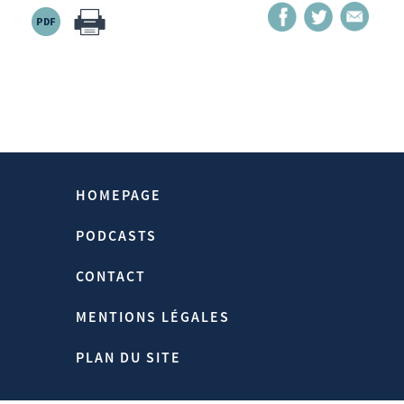
terrible crise actuelle pour que l’Europe
accouche enfin, même si c’est dans la
douleur, d’une politique d’asile généreuse
mais contrôlée dans Schengen et d’une
vraie cogestion des flux migratoires. Voilà
ce dont les leaders européens
d’aujourd’hui doivent s’inspirer.
HOMEPAGE
PODCASTS
Source:
Https://www.hubertvedrine.net
CONTACT
Homepage > Publications > Helmut
Schmidt, Un Homme Libre, Un
MENTIONS LÉGALES
Chancelier Considérable.
PLAN DU SITE
23/11/2015