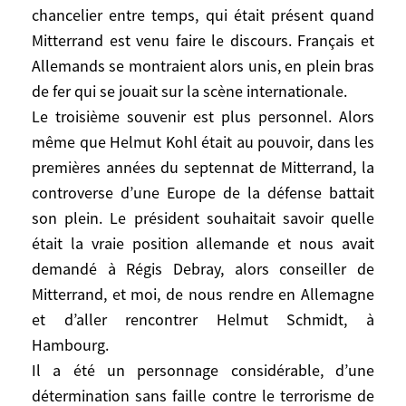
euromissiles, alors que la gauche
chancelier entre temps, qui était présent quand
européenne était défavorable à la position
Mitterrand est venu faire le discours. Français et
de fermeté. Pour des raisons de politique
Allemands se montraient alors unis, en plein bras
intérieure allemande, c’est Helmut Kohl,
de fer qui se jouait sur la scène internationale.
devenu chancelier entre temps, qui était
Le troisième souvenir est plus personnel. Alors
présent quand Mitterrand est venu faire le
même que Helmut Kohl était au pouvoir, dans les
discours. Français et Allemands se
premières années du septennat de Mitterrand, la
montraient alors unis, en plein bras de fer
controverse d’une Europe de la défense battait
qui se jouait sur la scène internationale.
son plein. Le président souhaitait savoir quelle
Le troisième souvenir est plus personnel.
Alors même que Helmut Kohl était au
était la vraie position allemande et nous avait
pouvoir, dans les premières années du
demandé à Régis Debray, alors conseiller de
septennat de Mitterrand, la controverse
Mitterrand, et moi, de nous rendre en Allemagne
d’une Europe de la défense battait son
et d’aller rencontrer Helmut Schmidt, à
plein. Le président souhaitait savoir quelle
Hambourg.
était la vraie position allemande et nous
Il a été un personnage considérable, d’une
avait demandé à Régis Debray, alors
détermination sans faille contre le terrorisme de