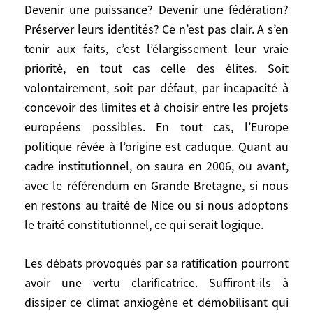
Mais justement en 2005, et encore
Devenir une puissance? Devenir une fédération?
longtemps, l’inconnue principale restera
Préserver leurs identités? Ce n’est pas clair. A s’en
l’Europe, ou plutôt les Européens. Que
tenir aux faits, c’est l’élargissement leur vraie
veulent-ils vraiment? Vivre
priorité, en tout cas celle des élites. Soit
confortablement? Rayonner sur le monde?
volontairement, soit par défaut, par incapacité à
Devenir une puissance? Devenir une
concevoir des limites et à choisir entre les projets
fédération? Préserver leurs identités? Ce
européens possibles. En tout cas, l’Europe
n’est pas clair. A s’en tenir aux faits, c’est
politique rêvée à l’origine est caduque. Quant au
l’élargissement leur vraie priorité, en tout
cadre institutionnel, on saura en 2006, ou avant,
cas celle des élites. Soit volontairement,
soit par défaut, par incapacité à concevoir
avec le référendum en Grande Bretagne, si nous
des limites et à choisir entre les projets
en restons au traité de Nice ou si nous adoptons
européens possibles. En tout cas, l’Europe
le traité constitutionnel, ce qui serait logique.
politique rêvée à l’origine est caduque.
Quant au cadre institutionnel, on saura en
Les débats provoqués par sa ratification pourront
2006, ou avant, avec le référendum en
avoir une vertu clarificatrice. Suffiront-ils à
Grande Bretagne, si nous en restons au
dissiper ce climat anxiogène et démobilisant qui
traité de Nice ou si nous adoptons le traité