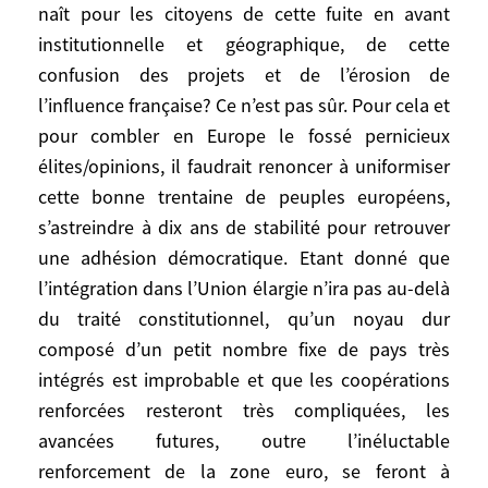
naît pour les citoyens de cette fuite en avant
constitutionnel, ce qui serait logique.
institutionnelle et géographique, de cette
confusion des projets et de l’érosion de
Les débats provoqués par sa ratification
l’influence française? Ce n’est pas sûr. Pour cela et
pourront avoir une vertu clarificatrice.
pour combler en Europe le fossé pernicieux
Suffiront-ils à dissiper ce climat anxiogène
élites/opinions, il faudrait renoncer à uniformiser
et démobilisant qui naît pour les citoyens
cette bonne trentaine de peuples européens,
de cette fuite en avant institutionnelle et
géographique, de cette confusion des
s’astreindre à dix ans de stabilité pour retrouver
projets et de l’érosion de l’influence
une adhésion démocratique. Etant donné que
française? Ce n’est pas sûr. Pour cela et
l’intégration dans l’Union élargie n’ira pas au-delà
pour combler en Europe le fossé
du traité constitutionnel, qu’un noyau dur
pernicieux élites/opinions, il faudrait
composé d’un petit nombre fixe de pays très
renoncer à uniformiser cette bonne
intégrés est improbable et que les coopérations
trentaine de peuples européens,
renforcées resteront très compliquées, les
s’astreindre à dix ans de stabilité pour
avancées futures, outre l’inéluctable
retrouver une adhésion démocratique.
renforcement de la zone euro, se feront à
Etant donné que l’intégration dans l’Union