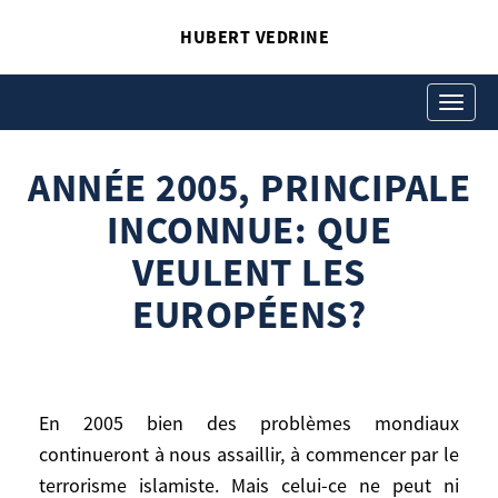
HUBERT VEDRINE
ANNÉE 2005, PRINCIPALE
INCONNUE: QUE
Toggle
navigati
VEULENT LES
ANNÉE 2005, PRINCIPALE
EUROPÉENS?
Hubert Vedrine
INCONNUE: QUE
Année 2005, principale inconnue: que
VEULENT LES
veulent les Européens?
EUROPÉENS?
En 2005 bien des problèmes mondiaux
En 2005 bien des problèmes mondiaux
continueront à nous assaillir, à commencer par le
continueront à nous assaillir, à commencer
terrorisme islamiste. Mais celui-ce ne peut ni
par le terrorisme islamiste. Mais celui-ce