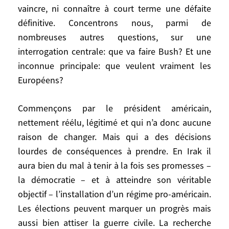
vaincre, ni connaître à court terme une défaite
ne peut ni vaincre, ni connaître à court
définitive. Concentrons nous, parmi de
terme une défaite définitive. Concentrons
nous, parmi de nombreuses autres
nombreuses autres questions, sur une
questions, sur une interrogation centrale:
interrogation centrale: que va faire Bush? Et une
que va faire Bush? Et une inconnue
inconnue principale: que veulent vraiment les
principale: que veulent vraiment les
Européens?
Européens?
Commençons par le président américain,
Commençons par le président américain,
nettement réélu, légitimé et qui n’a donc aucune
nettement réélu, légitimé et qui n’a donc
raison de changer. Mais qui a des décisions
aucune raison de changer. Mais qui a des
lourdes de conséquences à prendre. En Irak il
décisions lourdes de conséquences à
aura bien du mal à tenir à la fois ses promesses –
prendre. En Irak il aura bien du mal à tenir
la démocratie – et à atteindre son véritable
à la fois ses promesses – la démocratie –
objectif – l’installation d’un régime pro-américain.
et à atteindre son véritable objectif –
Les élections peuvent marquer un progrès mais
l’installation d’un régime pro-américain.
aussi bien attiser la guerre civile. La recherche
Les élections peuvent marquer un progrès