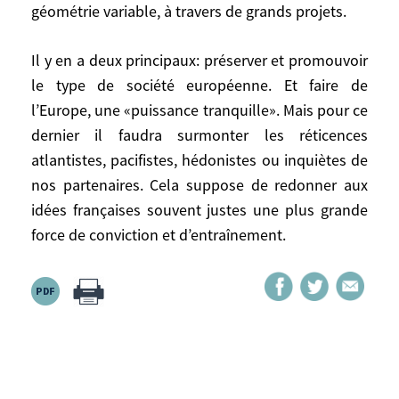
géométrie variable, à travers de grands projets.
élargie n’ira pas au-delà du traité
constitutionnel, qu’un noyau dur composé
Il y en a deux principaux: préserver et promouvoir
d’un petit nombre fixe de pays très
le type de société européenne. Et faire de
intégrés est improbable et que les
l’Europe, une «puissance tranquille». Mais pour ce
coopérations renforcées resteront très
compliquées, les avancées futures, outre
dernier il faudra surmonter les réticences
l’inéluctable renforcement de la zone euro,
atlantistes, pacifistes, hédonistes ou inquiètes de
se feront à géométrie variable, à travers de
nos partenaires. Cela suppose de redonner aux
grands projets.
idées françaises souvent justes une plus grande
force de conviction et d’entraînement.
Il y en a deux principaux: préserver et
promouvoir le type de société européenne.
Et faire de l’Europe, une «puissance
tranquille». Mais pour ce dernier il faudra
surmonter les réticences atlantistes,
pacifistes, hédonistes ou inquiètes de nos
partenaires. Cela suppose de redonner aux