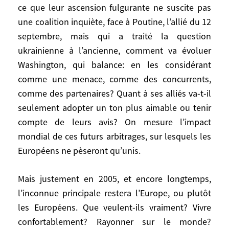
(Gaza first), et à ressusciter un processus
ce que leur ascension fulgurante ne suscite pas
de paix? Ailleurs face aux Chinois qui
une coalition inquiète, face à Poutine, l’allié du 12
s’emploient à ce que leur ascension
septembre, mais qui a traité la question
fulgurante ne suscite pas une coalition
ukrainienne à l’ancienne, comment va évoluer
inquiète, face à Poutine, l’allié du 12
Washington, qui balance: en les considérant
septembre, mais qui a traité la question
comme une menace, comme des concurrents,
ukrainienne à l’ancienne, comment va
comme des partenaires? Quant à ses alliés va-t-il
évoluer Washington, qui balance: en les
seulement adopter un ton plus aimable ou tenir
considérant comme une menace, comme
compte de leurs avis? On mesure l’impact
des concurrents, comme des partenaires?
mondial de ces futurs arbitrages, sur lesquels les
Quant à ses alliés va-t-il seulement
Européens ne pèseront qu’unis.
adopter un ton plus aimable ou tenir
compte de leurs avis? On mesure l’impact
mondial de ces futurs arbitrages, sur
Mais justement en 2005, et encore longtemps,
lesquels les Européens ne pèseront
l’inconnue principale restera l’Europe, ou plutôt
qu’unis.
les Européens. Que veulent-ils vraiment? Vivre
confortablement? Rayonner sur le monde?