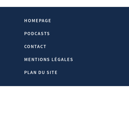
idées françaises souvent justes une plus
grande force de conviction et
d’entraînement.
HOMEPAGE
PODCASTS
CONTACT
Source:
Https://www.hubertvedrine.net
MENTIONS LÉGALES
Homepage > Publications > Année
2005, Principale Inconnue: Que Veulent
PLAN DU SITE
Les Européens?
02/01/2005