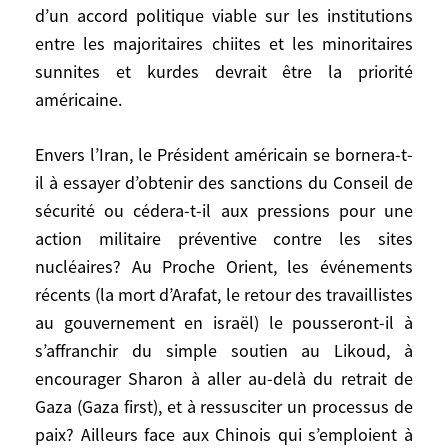
mais aussi bien attiser la guerre civile. La
d’un accord politique viable sur les institutions
recherche d’un accord politique viable sur
entre les majoritaires chiites et les minoritaires
les institutions entre les majoritaires
sunnites et kurdes devrait être la priorité
chiites et les minoritaires sunnites et
américaine.
kurdes devrait être la priorité américaine.
Envers l’Iran, le Président américain se bornera-t-
Envers l’Iran, le Président américain se
il à essayer d’obtenir des sanctions du Conseil de
bornera-t-il à essayer d’obtenir des
sécurité ou cédera-t-il aux pressions pour une
sanctions du Conseil de sécurité ou
action militaire préventive contre les sites
cédera-t-il aux pressions pour une action
nucléaires? Au Proche Orient, les événements
militaire préventive contre les sites
récents (la mort d’Arafat, le retour des travaillistes
nucléaires? Au Proche Orient, les
au gouvernement en israël) le pousseront-il à
événements récents (la mort d’Arafat, le
s’affranchir du simple soutien au Likoud, à
retour des travaillistes au gouvernement
encourager Sharon à aller au-delà du retrait de
en israël) le pousseront-il à s’affranchir du
simple soutien au Likoud, à encourager
Gaza (Gaza first), et à ressusciter un processus de
Sharon à aller au-delà du retrait de Gaza
paix? Ailleurs face aux Chinois qui s’emploient à