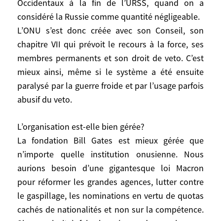
Occidentaux à la fin de l’URSS, quand on a
système, ce que n’avait pas la SDN, était
considéré la Russie comme quantité négligeable.
une vision intelligente. Avec le recul, on
constate que les dirigeants de 1945 ont fait
L’ONU s’est donc créée avec son Conseil, son
bien mieux que ceux de l’après 14-18 avec
chapitre VII qui prévoit le recours à la force, ses
le traité de Versailles ou que les
membres permanents et son droit de veto. C’est
Occidentaux à la fin de l’URSS, quand on a
mieux ainsi, même si le système a été ensuite
considéré la Russie comme quantité
paralysé par la guerre froide et par l’usage parfois
négligeable.
abusif du veto.
L’ONU s’est donc créée avec son Conseil,
son chapitre VII qui prévoit le recours à la
L’organisation est-elle bien gérée?
force, ses membres permanents et son
La fondation Bill Gates est mieux gérée que
droit de veto. C’est mieux ainsi, même si le
n’importe quelle institution onusienne. Nous
système a été ensuite paralysé par la
aurions besoin d’une gigantesque loi Macron
guerre froide et par l’usage parfois abusif
pour réformer les grandes agences, lutter contre
du veto.
le gaspillage, les nominations en vertu de quotas
cachés de nationalités et non sur la compétence.
L’organisation est-elle bien gérée?