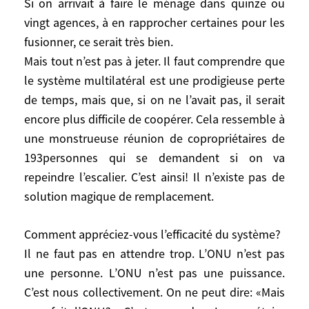
La fondation Bill Gates est mieux gérée
Si on arrivait à faire le ménage dans quinze ou
que n’importe quelle institution
vingt agences, à en rapprocher certaines pour les
onusienne. Nous aurions besoin d’une
fusionner, ce serait très bien.
gigantesque loi Macron pour réformer les
Mais tout n’est pas à jeter. Il faut comprendre que
grandes agences, lutter contre le
le système multilatéral est une prodigieuse perte
gaspillage, les nominations en vertu de
de temps, mais que, si on ne l’avait pas, il serait
quotas cachés de nationalités et non sur la
encore plus difficile de coopérer. Cela ressemble à
compétence. Si on arrivait à faire le
une monstrueuse réunion de copropriétaires de
ménage dans quinze ou vingt agences, à
193personnes qui se demandent si on va
en rapprocher certaines pour les fusionner,
repeindre l’escalier. C’est ainsi! Il n’existe pas de
ce serait très bien.
solution magique de remplacement.
Mais tout n’est pas à jeter. Il faut
comprendre que le système multilatéral
Comment appréciez-vous l’efficacité du système?
est une prodigieuse perte de temps, mais
Il ne faut pas en attendre trop. L’ONU n’est pas
que, si on ne l’avait pas, il serait encore
plus difficile de coopérer. Cela ressemble à
une personne. L’ONU n’est pas une puissance.
une monstrueuse réunion de
C’est nous collectivement. On ne peut dire: «Mais
copropriétaires de 193personnes qui se