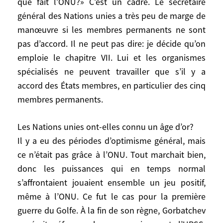
que fait l’ONU?» C’est un cadre. Le secrétaire
demandent si on va repeindre l’escalier.
général des Nations unies a très peu de marge de
C’est ainsi! Il n’existe pas de solution
manœuvre si les membres permanents ne sont
magique de remplacement.
pas d’accord. Il ne peut pas dire: je décide qu’on
emploie le chapitre VII. Lui et les organismes
Comment appréciez-vous l’efficacité du
spécialisés ne peuvent travailler que s’il y a
système?
accord des États membres, en particulier des cinq
Il ne faut pas en attendre trop. L’ONU n’est
membres permanents.
pas une personne. L’ONU n’est pas une
puissance. C’est nous collectivement. On
Les Nations unies ont-elles connu un âge d’or?
ne peut dire: «Mais que fait l’ONU?» C’est
Il y a eu des périodes d’optimisme général, mais
un cadre. Le secrétaire général des Nations
ce n’était pas grâce à l’ONU. Tout marchait bien,
unies a très peu de marge de manœuvre si
les membres permanents ne sont pas
donc les puissances qui en temps normal
d’accord. Il ne peut pas dire: je décide
s’affrontaient jouaient ensemble un jeu positif,
qu’on emploie le chapitre VII. Lui et les
même à l’ONU. Ce fut le cas pour la première
organismes spécialisés ne peuvent
guerre du Golfe. À la fin de son règne, Gorbatchev
travailler que s’il y a accord des États