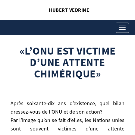
HUBERT VEDRINE
«L’ONU EST VICTIME
D’UNE ATTENTE
Toggle
navigati
CHIMÉRIQUE»
«L’ONU EST VICTIME
Hubert Vedrine
«L’ONU est victime d’une attente
D’UNE ATTENTE
chimérique»
CHIMÉRIQUE»
Après soixante-dix ans d’existence, quel bilan
dressez-vous de l’ONU et de son action?
Après soixante-dix ans d’existence, quel
Par l’image qu’on se fait d’elles, les Nations unies
bilan dressez-vous de l’ONU et de son
sont souvent victimes d’une attente
action?