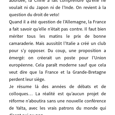
abordée, la Chine a fait comprendre qu’elle ne
détient la clé d’une réforme mais les États-
voulait ni du Japon ni de l’Inde. On revient à la
Unis, la Russie, la Chine, la Grande-
Bretagne et la France. Il faut bien avoir
question du droit de veto!
conscience qu’un veto de l’un des cinq met
Quand il a été question de l’Allemagne, la France
un terme à la réforme.
a fait savoir qu’elle n’était pas contre. Il faut bien
Malgré cela des voix s’élèvent
mériter tous les matins le prix de bonne
périodiquement pour demander une
camaraderie. Mais aussitôt l’Italie a créé un club
réforme en soulignant que le Conseil de
pour s’y opposer. Du coup, une proposition a
sécurité représente le monde de 1945… et
émergé: on créerait un poste pour l’Union
qu’il est donc loin d’être représentatif. À
européenne. Cela paraît moderne sauf que cela
l’évidence, il faudrait y introduire le Japon,
veut dire que la France et la Grande-Bretagne
l’Inde, l’Allemagne –candidate sans trop le
perdent leur siège.
dire–, un pays africain, un pays d’Amérique
Je résume là des années de débats et de
latine et un pays arabe. Mais chaque fois
colloques… La réalité est qu’aucun projet de
que la question de l’élargissement du
réforme n’aboutira sans une nouvelle conférence
Conseil de sécurité a été abordée, la Chine
a fait comprendre qu’elle ne voulait ni du
de Yalta, avec les vrais patrons du monde qui
Japon ni de l’Inde. On revient à la question