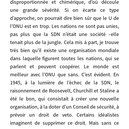
disproportionnée et chimérique, d’où découle
Par l’image qu’on se fait d’elles, les Nations
une grande sévérité. Si on écarte ce type
unies sont souvent victimes d’une attente
d’approche, on pourrait dire bien sûr que le U de
disproportionnée et chimérique, d’où
l’ONU est en trop. Les nations ne sont pas unies,
découle une grande sévérité. Si on écarte
pas plus que la SDN n’était une société –elle
ce type d’approche, on pourrait dire bien
tenait plus de la jungle. Cela mis à part, je trouve
sûr que le U de l’ONU est en trop. Les
très bien qu’il existe une organisation mondiale
nations ne sont pas unies, pas plus que la
SDN n’était une société –elle tenait plus de
dans laquelle figurent toutes les nations, qui se
la jungle. Cela mis à part, je trouve très
parlent et peuvent coopérer. Le monde est
bien qu’il existe une organisation mondiale
meilleur avec l’ONU que sans. C’est évident. En
dans laquelle figurent toutes les nations,
1945, à la lumière de l’échec de la SDN, le
qui se parlent et peuvent coopérer. Le
raisonnement de Roosevelt, Churchill et Staline a
monde est meilleur avec l’ONU que sans.
été le bon, qui consistait à créer une nouvelle
C’est évident. En 1945, à la lumière de
organisation, à la doter d’un Conseil de sécurité, à
l’échec de la SDN, le raisonnement de
prévoir un droit de veto. Certains idéalistes
Roosevelt, Churchill et Staline a été le bon,
imaginent de supprimer ce droit. Mais sans ce
qui consistait à créer une nouvelle