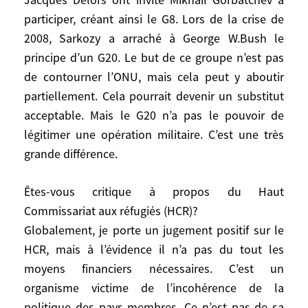
Vous avez écrit, en 2004, «une vraie
participer, créant ainsi le G8. Lors de la crise de
réforme paraît aujourd’hui hors de portée».
2008, Sarkozy a arraché à George W.Bush le
Confirmez-vous ce diagnostic?
principe d’un G20. Le but de ce groupe n’est pas
Cela n’a pas changé puisque les bases du
de contourner l’ONU, mais cela peut y aboutir
monde n’ont pas changé. Tant que de
partiellement. Cela pourrait devenir un substitut
nouveaux vainqueurs ne pourront pas
acceptable. Mais le G20 n’a pas le pouvoir de
redessiner le système, cela tournera en
légitimer une opération militaire. C’est une très
rond. Et personne ne peut souhaiter un
grande différence.
drame qui permettrait de réformer… Le
risque, c’est que l’ONU soit petit à petit
Êtes-vous critique à propos du Haut
contournée. Quand Giscard d’Estaing et le
chancelier allemand Helmut Schmidt ont
Commissariat aux réfugiés (HCR)?
inventé le G7, c’était une initiative
Globalement, je porte un jugement positif sur le
intelligente pour gérer les économies
HCR, mais à l’évidence il n’a pas du tout les
occidentales face au choc pétrolier. Puis
moyens financiers nécessaires. C’est un
François Mitterrand, Helmut Kohl et
organisme victime de l’incohérence de la
Jacques Delors ont invité Mikhaïl
politique des pays membres. Ce n’est pas de sa