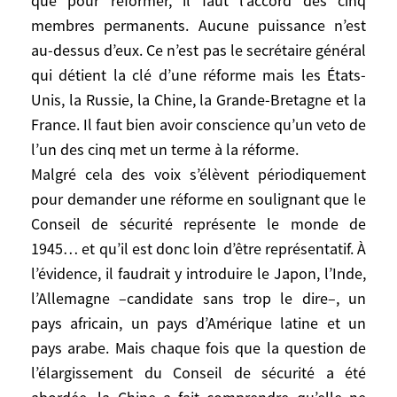
que pour réformer, il faut l’accord des cinq
Koweït et que l’URSS ne met pas son veto,
membres permanents. Aucune puissance n’est
c’est un grand moment pour l’organisation.
au-dessus d’eux. Ce n’est pas le secrétaire général
Mais l’ONU bénéficie de l’accord, elle ne
qui détient la clé d’une réforme mais les États-
l’obtient ni ne l’impose. Elle n’a pas les
Unis, la Russie, la Chine, la Grande-Bretagne et la
moyens de l’imposer. Il n’existe pas de
moment où l’ONU impose ses décisions
France. Il faut bien avoir conscience qu’un veto de
aux membres permanents.
l’un des cinq met un terme à la réforme.
Malgré cela des voix s’élèvent périodiquement
Peut-on réformer l’ONU? Faut-il toucher au
pour demander une réforme en soulignant que le
droit de veto, donner accès au statut de
Conseil de sécurité représente le monde de
membre permanent du Conseil de sécurité
1945… et qu’il est donc loin d’être représentatif. À
à de nouveaux pays?
l’évidence, il faudrait y introduire le Japon, l’Inde,
Il faut commencer par rappeler avec
l’Allemagne –candidate sans trop le dire–, un
honnêteté que pour réformer, il faut
pays africain, un pays d’Amérique latine et un
l’accord des cinq membres permanents.
pays arabe. Mais chaque fois que la question de
Aucune puissance n’est au-dessus d’eux.
l’élargissement du Conseil de sécurité a été
Ce n’est pas le secrétaire général qui