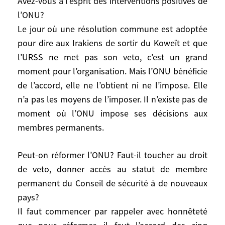
Avez-vous à l’esprit des interventions positives de
en se coupant des Occidentaux dont il
l’ONU?
avait besoin pour que réussisse la
Le jour où une résolution commune est adoptée
perestroïka. Avant même la fin de l’URSS, il
pour dire aux Irakiens de sortir du Koweït et que
y a eu accord du Conseil de sécurité pour
l’URSS ne met pas son veto, c’est un grand
dire à Saddam: «Vous sortez ou on vous
moment pour l’organisation. Mais l’ONU bénéficie
sort.» Ce n’est pas parce que l’ONU s’est
de l’accord, elle ne l’obtient ni ne l’impose. Elle
mise à bien marcher, mais comme les
grandes puissances voulaient bien
n’a pas les moyens de l’imposer. Il n’existe pas de
travailler ensemble, le cadre naturel était
moment où l’ONU impose ses décisions aux
l’ONU. On est entré dans une période
membres permanents.
kantienne, avec l’idée d’un traité de paix
perpétuel.
Peut-on réformer l’ONU? Faut-il toucher au droit
de veto, donner accès au statut de membre
Avez-vous à l’esprit des interventions
permanent du Conseil de sécurité à de nouveaux
positives de l’ONU?
pays?
Le jour où une résolution commune est
Il faut commencer par rappeler avec honnêteté
adoptée pour dire aux Irakiens de sortir du