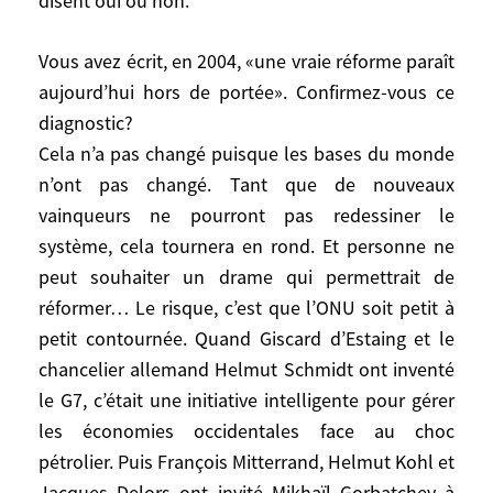
disent oui ou non.
du droit de veto!
Quand il a été question de l’Allemagne, la
Vous avez écrit, en 2004, «une vraie réforme paraît
France a fait savoir qu’elle n’était pas
aujourd’hui hors de portée». Confirmez-vous ce
contre. Il faut bien mériter tous les matins
diagnostic?
le prix de bonne camaraderie. Mais
Cela n’a pas changé puisque les bases du monde
aussitôt l’Italie a créé un club pour s’y
n’ont pas changé. Tant que de nouveaux
opposer. Du coup, une proposition a
vainqueurs ne pourront pas redessiner le
émergé: on créerait un poste pour l’Union
système, cela tournera en rond. Et personne ne
européenne. Cela paraît moderne sauf que
peut souhaiter un drame qui permettrait de
cela veut dire que la France et la Grande-
réformer… Le risque, c’est que l’ONU soit petit à
Bretagne perdent leur siège.
petit contournée. Quand Giscard d’Estaing et le
Je résume là des années de débats et de
chancelier allemand Helmut Schmidt ont inventé
colloques… La réalité est qu’aucun projet
de réforme n’aboutira sans une nouvelle
le G7, c’était une initiative intelligente pour gérer
conférence de Yalta, avec les vrais patrons
les économies occidentales face au choc
du monde qui disent oui ou non.
pétrolier. Puis François Mitterrand, Helmut Kohl et
Jacques Delors ont invité Mikhaïl Gorbatchev à