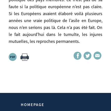
Gorbatchev à participer, créant ainsi le G8.
faute si la politique européenne n’est pas claire.
Lors de la crise de 2008, Sarkozy a arraché
Si les Européens avaient élaboré voilà plusieurs
à George W.Bush le principe d’un G20. Le
années une vraie politique de l’asile en Europe,
but de ce groupe n’est pas de contourner
nous n’en serions pas là. Cela n’a pas été fait. On
l’ONU, mais cela peut y aboutir
le fait aujourd’hui dans le tumulte, les injures
partiellement. Cela pourrait devenir un
mutuelles, les reproches permanents.
substitut acceptable. Mais le G20 n’a pas le
pouvoir de légitimer une opération
militaire. C’est une très grande différence.
Êtes-vous critique à propos du Haut
Commissariat aux réfugiés (HCR)?
Globalement, je porte un jugement positif
sur le HCR, mais à l’évidence il n’a pas du
tout les moyens financiers nécessaires.
C’est un organisme victime de
HOMEPAGE
l’incohérence de la politique des pays