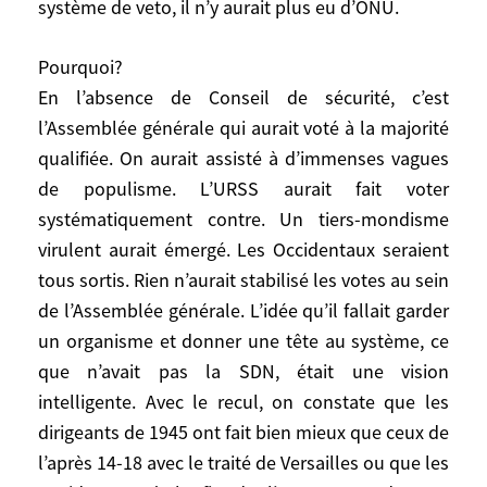
système de veto, il n’y aurait plus eu d’ONU.
organisation, à la doter d’un Conseil de
sécurité, à prévoir un droit de veto.
Pourquoi?
Certains idéalistes imaginent de supprimer
En l’absence de Conseil de sécurité, c’est
ce droit. Mais sans ce système de veto, il
l’Assemblée générale qui aurait voté à la majorité
n’y aurait plus eu d’ONU.
qualifiée. On aurait assisté à d’immenses vagues
Pourquoi?
de populisme. L’URSS aurait fait voter
En l’absence de Conseil de sécurité, c’est
systématiquement contre. Un tiers-mondisme
l’Assemblée générale qui aurait voté à la
virulent aurait émergé. Les Occidentaux seraient
majorité qualifiée. On aurait assisté à
tous sortis. Rien n’aurait stabilisé les votes au sein
d’immenses vagues de populisme. L’URSS
de l’Assemblée générale. L’idée qu’il fallait garder
aurait fait voter systématiquement contre.
un organisme et donner une tête au système, ce
Un tiers-mondisme virulent aurait émergé.
que n’avait pas la SDN, était une vision
Les Occidentaux seraient tous sortis. Rien
intelligente. Avec le recul, on constate que les
n’aurait stabilisé les votes au sein de
dirigeants de 1945 ont fait bien mieux que ceux de
l’Assemblée générale. L’idée qu’il fallait
l’après 14-18 avec le traité de Versailles ou que les
garder un organisme et donner une tête au