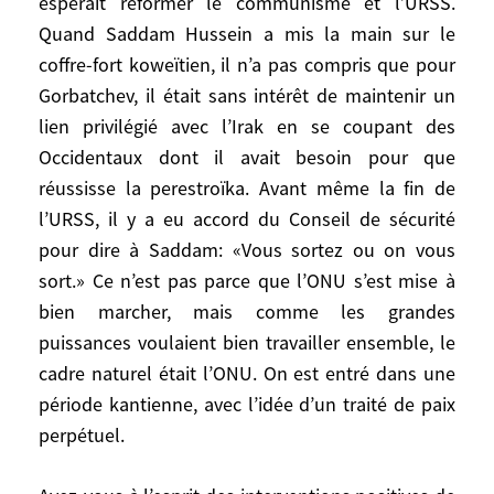
espérait réformer le communisme et l’URSS.
membres, en particulier des cinq membres
Quand Saddam Hussein a mis la main sur le
permanents.
coffre-fort koweïtien, il n’a pas compris que pour
Gorbatchev, il était sans intérêt de maintenir un
Les Nations unies ont-elles connu un âge
lien privilégié avec l’Irak en se coupant des
d’or?
Occidentaux dont il avait besoin pour que
Il y a eu des périodes d’optimisme général,
réussisse la perestroïka. Avant même la fin de
mais ce n’était pas grâce à l’ONU. Tout
l’URSS, il y a eu accord du Conseil de sécurité
marchait bien, donc les puissances qui en
pour dire à Saddam: «Vous sortez ou on vous
temps normal s’affrontaient jouaient
ensemble un jeu positif, même à l’ONU. Ce
sort.» Ce n’est pas parce que l’ONU s’est mise à
fut le cas pour la première guerre du Golfe.
bien marcher, mais comme les grandes
À la fin de son règne, Gorbatchev espérait
puissances voulaient bien travailler ensemble, le
réformer le communisme et l’URSS. Quand
cadre naturel était l’ONU. On est entré dans une
Saddam Hussein a mis la main sur le
période kantienne, avec l’idée d’un traité de paix
coffre-fort koweïtien, il n’a pas compris
perpétuel.
que pour Gorbatchev, il était sans intérêt
de maintenir un lien privilégié avec l’Irak