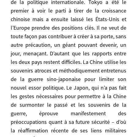
anniversaire du rétablissement des
de la politique internationale. Tokyo a été le
relations diplomatiques. La France et la
premier à voir le parti à tirer de la croissance
Chine ont en principe des conceptions
chinoise mais a ensuite laissé les États-Unis et
assez proches de ce que devrait être
l’Europe prendre des positions clés. Il ne veut de
l’organisation du monde multipolaire et
toute façon pas contribuer à créer à sa porte, sans
multilatéral et surtout de ce qu’elle ne doit
autre précaution, un géant pouvant devenir, un
pas être (unilatérale). La France se
jour, menaçant. D’autant que les rapports entre
concerte avec ses partenaires européens
les deux pays restent difficiles. La Chine utilise les
sur la politique étrangère et de sécurité de
souvenirs atroces et méthodiquement entretenus
l’Union (PESC), mais entend néanmoins
de la guerre sino-japonaise pour limiter son
préserver sa propre politique chinoise.
nouvel essor politique. Le Japon, qui n’a pas fait
les gestes nécessaires pour permettre à la Chine
La Russie, qui voudrait redevenir un grand
pays respecté et devenir un pays moderne,
de surmonter le passé et les souvenirs de la
se demande aussi dans quelle mesure
guerre, éprouve manifestement des
s’allier avec la Chine (Organisation de
préoccupations quant à sa future sécurité – d’où
Shanghai pour «cogérer l’Asie centrale» et
la réaffirmation récente de ses liens militaires
rompre «l’encerclement américain»);