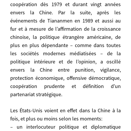
écologique exorbitant. Les questions
coopération dès 1979 et durant vingt années
commencent après: veulent-ils (re)devenir
envers la Chine. Par la suite, après les
une grande puissance, ce qui ne serait à
événements de Tiananmen en 1989 et aussi au
leurs yeux qu’un juste retour des choses?
fur et à mesure de l’affirmation de la croissance
Les autorités chinoises savent que cela ne
chinoise, la politique étrangère américaine, de
se passera pas si aisément ni à l’intérieur
plus en plus dépendante – comme dans toutes
ni à l’extérieur. C’est pourquoi elles
les sociétés modernes médiatisées – de la
mettent parfois en avant la formule qui se
politique intérieure et de l’opinion, a oscillé
veut rassurante de l’ «émergence pacifique
de la Chine». Mais cela ne va pas de soi.
envers la Chine entre punition, vigilance,
Les autres puissances dans le monde ont
protection économique, offensive démocratique,
des attentes diverses vis-à-vis de la Chine,
coopération prudente et définition d’un
mais aussi des craintes diverses et
partenariat stratégique.
pourraient être tentées de s’allier si elles
se sentaient menacées dans leurs intérêts
Les États-Unis voient en effet dans la Chine à la
essentiels.
fois, et plus ou moins selon les moments:
– un interlocuteur politique et diplomatique
Commençons par l’hyperpuissance