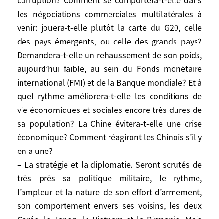
corruption? Comment se comportera-t-elle dans
leur part de trop compter sur la fascination
les négociations commerciales multilatérales à
économique qu’exerce la Chine sur les
venir: jouera-t-elle plutôt la carte du G20, celle
hommes d’affaires du monde entier pour
des pays émergents, ou celle des grands pays?
contenir à un niveau peu gênant les
Demandera-t-elle un rehaussement de son poids,
inquiétudes politiques, stratégiques ou
aujourd’hui faible, au sein du Fonds monétaire
écologiques qu’elle provoque. Et de la
international (FMI) et de la Banque mondiale? Et à
même façon, les autorités chinoises se
quel rythme améliorera-t-elle les conditions de
tromperaient en misant trop sur des
vie économiques et sociales encore très dures de
politiques étrangères «réalistes», au sens
classique et restreint du terme, de la part
sa population? La Chine évitera-t-elle une crise
des gouvernements occidentaux. En
économique? Comment réagiront les Chinois s’il y
réalité, compte tenu de l’influence
en a une?
nouvelle des opinions sur les politiques
– La stratégie et la diplomatie. Seront scrutés de
étrangères, celles-ci sont devenues plus
très près sa politique militaire, le rythme,
émotionnelles, plus réactives, plus
l’ampleur et la nature de son effort d’armement,
idéologiques (voir la «démocratisation du
son comportement envers ses voisins, les deux
monde» pour l’Amérique de George W.