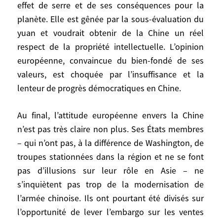
effet de serre et de ses conséquences pour la
stratégique» des années Clinton est vu
planète. Elle est gênée par la sous-évaluation du
maintenant comme un «concurrent
yuan et voudrait obtenir de la Chine un réel
stratégique».
respect de la propriété intellectuelle. L’opinion
Rien ne dit que ces contradictions seront
européenne, convaincue du bien-fondé de ses
surmontées dans les années à venir. Mais
valeurs, est choquée par l’insuffisance et la
cela dépendra aussi de ce que feront les
lenteur de progrès démocratiques en Chine.
dirigeants chinois.
L’Union européenne partage, à un degré
Au final, l’attitude européenne envers la Chine
moindre, les mêmes attentes, espérances,
n’est pas très claire non plus. Ses États membres
hésitations et craintes que les États-Unis à
– qui n’ont pas, à la différence de Washington, de
l’égard de la Chine. Mais elle ne se voit pas,
troupes stationnées dans la région et ne se font
ne raisonne pas et ne se comporte pas
pas d’illusions sur leur rôle en Asie – ne
encore comme une puissance malgré le
s’inquiètent pas trop de la modernisation de
«partenariat stratégique» qu’elle a signé
l’armée chinoise. Ils ont pourtant été divisés sur
avec la Chine. L’Union européenne est
l’opportunité de lever l’embargo sur les ventes
fascinée – peut-être trop? – par les