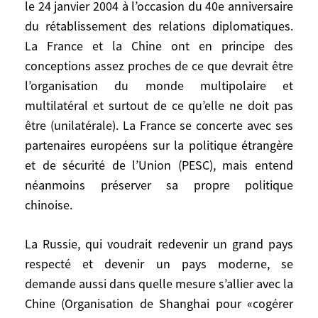
le 24 janvier 2004 à l’occasion du 40e anniversaire
L’opinion européenne, convaincue du bien-
du rétablissement des relations diplomatiques.
fondé de ses valeurs, est choquée par
l’insuffisance et la lenteur de progrès
La France et la Chine ont en principe des
démocratiques en Chine.
conceptions assez proches de ce que devrait être
l’organisation du monde multipolaire et
Au final, l’attitude européenne envers la
multilatéral et surtout de ce qu’elle ne doit pas
Chine n’est pas très claire non plus. Ses
être (unilatérale). La France se concerte avec ses
États membres – qui n’ont pas, à la
partenaires européens sur la politique étrangère
différence de Washington, de troupes
et de sécurité de l’Union (PESC), mais entend
stationnées dans la région et ne se font
néanmoins préserver sa propre politique
pas d’illusions sur leur rôle en Asie – ne
chinoise.
s’inquiètent pas trop de la modernisation
de l’armée chinoise. Ils ont pourtant été
La Russie, qui voudrait redevenir un grand pays
divisés sur l’opportunité de lever l’embargo
respecté et devenir un pays moderne, se
sur les ventes d’armes instauré après
demande aussi dans quelle mesure s’allier avec la
Tiananmen, en 1989, que jugeaient
Chine (Organisation de Shanghai pour «cogérer
dépassé, quinze ans après ces événements