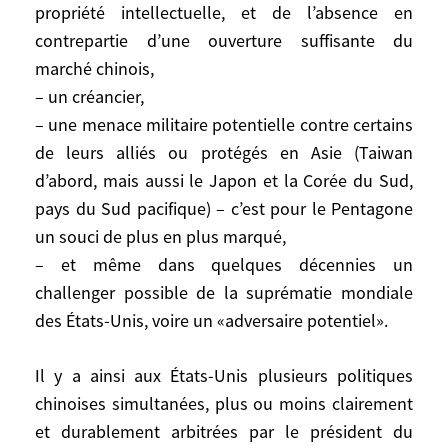
propriété intellectuelle, et de l’absence en
double tranchant pour les États-Unis), et
donc un partenaire économique obligé,
contrepartie d’une ouverture suffisante du
– une terre de mission démocratique.
marché chinois,
– un créancier,
Mais aussi, parallèlement:
– une menace militaire potentielle contre certains
– un régime critiquable pour son
de leurs alliés ou protégés en Asie (Taiwan
autoritarisme politique, son respect très
d’abord, mais aussi le Japon et la Corée du Sud,
insuffisant des droits de l’homme, ses
pays du Sud pacifique) – c’est pour le Pentagone
entraves à la liberté religieuse, et sa
un souci de plus en plus marqué,
politique de sinisation au Tibet,
– et même dans quelques décennies un
– un concurrent de plus en plus coriace
challenger possible de la suprématie mondiale
dans la compétition pour l’accès aux
des États-Unis, voire un «adversaire potentiel».
sources d’énergie fossile, de plus en plus
précieuses, et aux matières premières en
Il y a ainsi aux États-Unis plusieurs politiques
général, dont il fait monter les prix (sa
chinoises simultanées, plus ou moins clairement
«pétrodiplomatie» entend sécuriser les
sources d’énergie et les 12 000 km de
et durablement arbitrées par le président du