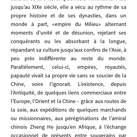
Certes la Chine est une puissance très
jusqu’au XIXe siècle, elle a vécu au rythme de sa
ancienne, héritière de l’une des plus
propre histoire et de ses dynasties, dans un
anciennes civilisations connues de
monde à part, «empire du Milieu» alternant
l’humanité, la seule qui ait traversé sans se
moments d’unité et de désunion, rejetant ses
défaire les cinq derniers millénaires. Mais
conquérants ou les absorbant à la longue,
jusqu’au XIXe siècle, elle a vécu au rythme
répandant sa culture jusqu’aux confins de l’Asie, à
de sa propre histoire et de ses dynasties,
peu près indifférente au reste du monde.
dans un monde à part, «empire du Milieu»
Parallèlement, celui-ci, empires, royautés,
alternant moments d’unité et de désunion,
papauté vivait sa propre vie sans se soucier de la
rejetant ses conquérants ou les absorbant
Chine, voire l’ignorait. L’existence, depuis
à la longue, répandant sa culture jusqu’aux
confins de l’Asie, à peu près indifférente au
l’Antiquité, de quelques liens commerciaux entre
reste du monde. Parallèlement, celui-ci,
l’Europe, l’Orient et la Chine – grâce aux routes de
empires, royautés, papauté vivait sa propre
la soie, aux expéditions de quelques marchands
vie sans se soucier de la Chine, voire
ou missionnaires, aux pérégrinations de l’amiral
l’ignorait. L’existence, depuis l’Antiquité, de
chinois Zheng He jusqu’en Afrique, à l’échange
quelques liens commerciaux entre
occasionnel de présents entre souverains par