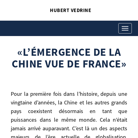
HUBERT VEDRINE
«L’ÉMERGENCE DE LA
CHINE VUE DE FRANCE»
Toggle
navigati
Hubert Vedrine
«L’Émergence de la Chine vue de France»
«L’ÉMERGENCE DE LA
CHINE VUE DE FRANCE»
Pour la première fois dans l’histoire, depuis une
vingtaine d’années, la Chine et les autres grands
pays coexistent désormais en tant que
puissances dans le même monde. Cela n‘était
Pour la première fois dans l’histoire,
depuis une vingtaine d’années, la Chine et
jamais arrivé auparavant. C’est là un des aspects
les autres grands pays coexistent
majeurs de l’ère actuelle de globalisation,