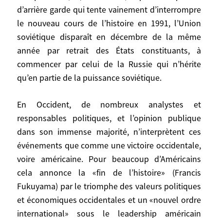
soviétique à bout de forces, qu’il libéralise
d’arrière garde qui tente vainement d’interrompre
(glasnost) et tente de réformer
le nouveau cours de l’histoire en 1991, l’Union
(perestroïka). Le refus affiché de M.
soviétique disparaît en décembre de la même
Gorbatchev d’employer la force pour
année par retrait des États constituants, à
maintenir les régimes communistes
commencer par celui de la Russie qui n’hérite
d’Europe de l’Est, fondé sur une conviction
profonde et ancienne, mène, à partir de
qu’en partie de la puissance soviétique.
son accession au sommet, à leur chute
comme des châteaux de cartes, rendant de
En Occident, de nombreux analystes et
ce fait possible la réunification allemande
responsables politiques, et l’opinion publique
(1989-1991) et donnant le coup d’envoi du
dans son immense majorité, n’interprètent ces
rapprochement des pays d’Europe centrale
événements que comme une victoire occidentale,
et orientale avec l’Organisation du traité
voire américaine. Pour beaucoup d’Américains
de l’Atlantique Nord (OTAN) et l’Union
cela annonce la «fin de l’histoire» (Francis
européenne (UE; 1989-2004). Après un
Fukuyama) par le triomphe des valeurs politiques
putsch d’arrière garde qui tente vainement
et économiques occidentales et un «nouvel ordre
d’interrompre le nouveau cours de
international» sous le leadership américain
l’histoire en 1991, l’Union soviétique