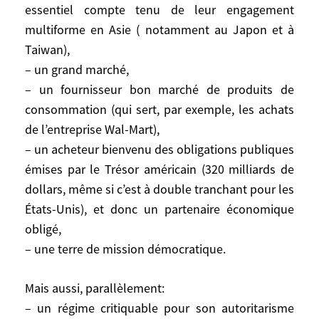
essentiel compte tenu de leur engagement
américaine. Comme le fait remarquer
multiforme en Asie ( notamment au Japon et à
Henry Kissinger, cinq Administrations
Taiwan),
américaines, respectivement républicaines
– un grand marché,
et démocrates, ont mené, avec des
– un fournisseur bon marché de produits de
différences de style, une constante
consommation (qui sert, par exemple, les achats
politique de coopération dès 1979 et
durant vingt années envers la Chine. Par la
de l’entreprise Wal-Mart),
suite, après les événements de Tiananmen
– un acheteur bienvenu des obligations publiques
en 1989 et aussi au fur et à mesure de
émises par le Trésor américain (320 milliards de
l’affirmation de la croissance chinoise, la
dollars, même si c’est à double tranchant pour les
politique étrangère américaine, de plus en
États-Unis), et donc un partenaire économique
plus dépendante – comme dans toutes les
obligé,
sociétés modernes médiatisées – de la
– une terre de mission démocratique.
politique intérieure et de l’opinion, a
oscillé envers la Chine entre punition,
Mais aussi, parallèlement:
vigilance, protection économique,
– un régime critiquable pour son autoritarisme
offensive démocratique, coopération