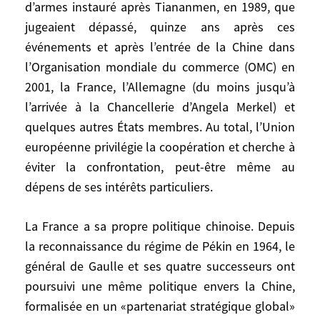
d’armes instauré après Tiananmen, en 1989, que
perspectives offertes à ses entreprises et à
jugeaient dépassé, quinze ans après ces
ses exportations par la croissance et
événements et après l’entrée de la Chine dans
l’immensité des besoins chinois. Mais en
l’Organisation mondiale du commerce (OMC) en
même temps elle s’inquiète: des
2001, la France, l’Allemagne (du moins jusqu’à
conséquences pour ses entreprises des
exportations chinoises en Europe (textiles
l’arrivée à la Chancellerie d’Angela Merkel) et
et autres); de la rapidité d’acquisition et de
quelques autres États membres. Au total, l’Union
maîtrise par la Chine des technologies les
européenne privilégie la coopération et cherche à
plus avancées et de ses exigences
éviter la confrontation, peut-être même au
croissantes dans ce domaine
dépens de ses intérêts particuliers.
(aéronautique, nucléaire, transports
ferroviaires); de l’augmentation des rejets
La France a sa propre politique chinoise. Depuis
par la Chine de gaz à effet de serre et de
la reconnaissance du régime de Pékin en 1964, le
ses conséquences pour la planète. Elle est
général de Gaulle et ses quatre successeurs ont
gênée par la sous-évaluation du yuan et
poursuivi une même politique envers la Chine,
voudrait obtenir de la Chine un réel
formalisée en un «partenariat stratégique global»
respect de la propriété intellectuelle.