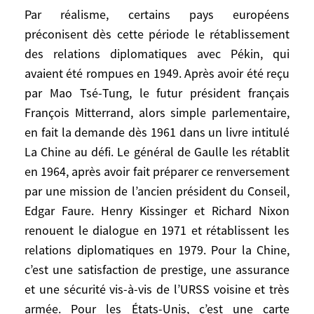
Par réalisme, certains pays européens
Unis en Corée (en 1950-1951), puis
préconisent dès cette période le rétablissement
indirecte avec la France dans la première
des relations diplomatiques avec Pékin, qui
guerre du Vietnam jusqu’en 1955, puis à
nouveau avec les États-Unis dans la
avaient été rompues en 1949. Après avoir été reçu
seconde guerre du Vietnam jusqu’en 1975.
par Mao Tsé-Tung, le futur président français
Avec l’assistance soviétique, au départ,
François Mitterrand, alors simple parlementaire,
puis seule, elle développe son propre
en fait la demande dès 1961 dans un livre intitulé
arsenal nucléaire.
La Chine au défi. Le général de Gaulle les rétablit
en 1964, après avoir fait préparer ce renversement
Par réalisme, certains pays européens
par une mission de l’ancien président du Conseil,
préconisent dès cette période le
Edgar Faure. Henry Kissinger et Richard Nixon
rétablissement des relations
renouent le dialogue en 1971 et rétablissent les
diplomatiques avec Pékin, qui avaient été
relations diplomatiques en 1979. Pour la Chine,
rompues en 1949. Après avoir été reçu par
c’est une satisfaction de prestige, une assurance
Mao Tsé-Tung, le futur président français
et une sécurité vis-à-vis de l’URSS voisine et très
François Mitterrand, alors simple
armée. Pour les États-Unis, c’est une carte
parlementaire, en fait la demande dès 1961