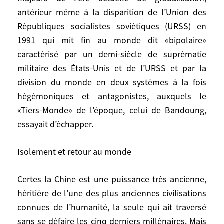
désormais en tant que puissances dans le
antérieur même à la disparition de l’Union des
même monde. Cela n‘était jamais arrivé
Républiques socialistes soviétiques (URSS) en
auparavant. C’est là un des aspects
1991 qui mit fin au monde dit «bipolaire»
majeurs de l’ère actuelle de globalisation,
caractérisé par un demi-siècle de suprématie
antérieur même à la disparition de l’Union
militaire des États-Unis et de l’URSS et par la
des Républiques socialistes soviétiques
division du monde en deux systèmes à la fois
(URSS) en 1991 qui mit fin au monde dit
hégémoniques et antagonistes, auxquels le
«bipolaire» caractérisé par un demi-siècle
«Tiers-Monde» de l’époque, celui de Bandoung,
de suprématie militaire des États-Unis et
essayait d’échapper.
de l’URSS et par la division du monde en
deux systèmes à la fois hégémoniques et
Isolement et retour au monde
antagonistes, auxquels le «Tiers-Monde»
de l’époque, celui de Bandoung, essayait
d’échapper.
Certes la Chine est une puissance très ancienne,
héritière de l’une des plus anciennes civilisations
Isolement et retour au monde
connues de l’humanité, la seule qui ait traversé
sans se défaire les cinq derniers millénaires. Mais