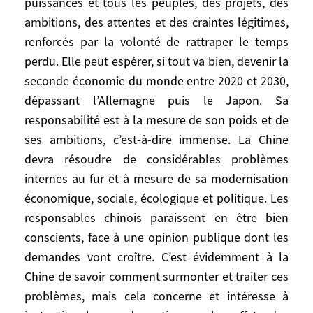
puissances et tous les peuples, des projets, des
à sa future sécurité – d’où la réaffirmation
ambitions, des attentes et des craintes légitimes,
récente de ses liens militaires avec les
renforcés par la volonté de rattraper le temps
États-Unis et une adaptation prévisible de
perdu. Elle peut espérer, si tout va bien, devenir la
sa doctrine militaire, comme de ses
seconde économie du monde entre 2020 et 2030,
moyens de défense. Pour les Asiatiques,
comme pour le monde entier, le fait que
dépassant l’Allemagne puis le Japon. Sa
dans la relation Chine-Japon le passé ne
responsabilité est à la mesure de son poids et de
soit ni assumé ni dépassé, contrairement à
ses ambitions, c’est-à-dire immense. La Chine
ce qui a été fait entre la France et
devra résoudre de considérables problèmes
l’Allemagne, reste source d’inquiétude.
internes au fur et à mesure de sa modernisation
économique, sociale, écologique et politique. Les
Évidemment, l’évolution des relations
responsables chinois paraissent en être bien
États-Unis / Inde vers une sorte d’alliance,
conscients, face à une opinion publique dont les
l’attitude de l’Inde envers la Chine,
demandes vont croître. C’est évidemment à la
l’évolution de la question de la Corée du
Chine de savoir comment surmonter et traiter ces
Nord, auront aussi une grande importance
problèmes, mais cela concerne et intéresse à
sur la suite. Mais c’est bien sûr à propos de