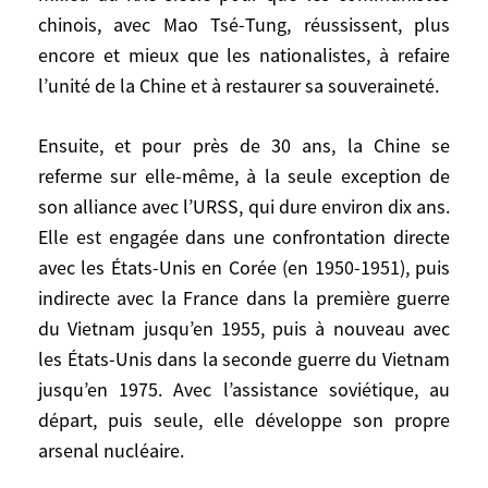
cible, une proie ou un marché (entre autres
chinois, avec Mao Tsé-Tung, réussissent, plus
pour l’opium britannique). Dépecée par des
encore et mieux que les nationalistes, à refaire
puissances étrangères rivales, la Chine
l’unité de la Chine et à restaurer sa souveraineté.
entra alors dans un long tunnel où elle
subit occupations, traités inégaux,
Ensuite, et pour près de 30 ans, la Chine se
attribution forcée de concessions aux
Occidentaux, guerres civiles. Il fallut
referme sur elle-même, à la seule exception de
attendre le milieu du XXe siècle pour que
son alliance avec l’URSS, qui dure environ dix ans.
les communistes chinois, avec Mao Tsé-
Elle est engagée dans une confrontation directe
Tung, réussissent, plus encore et mieux
avec les États-Unis en Corée (en 1950-1951), puis
que les nationalistes, à refaire l’unité de la
indirecte avec la France dans la première guerre
Chine et à restaurer sa souveraineté.
du Vietnam jusqu’en 1955, puis à nouveau avec
les États-Unis dans la seconde guerre du Vietnam
Ensuite, et pour près de 30 ans, la Chine se
jusqu’en 1975. Avec l’assistance soviétique, au
referme sur elle-même, à la seule
départ, puis seule, elle développe son propre
exception de son alliance avec l’URSS, qui
arsenal nucléaire.
dure environ dix ans. Elle est engagée dans
une confrontation directe avec les États-