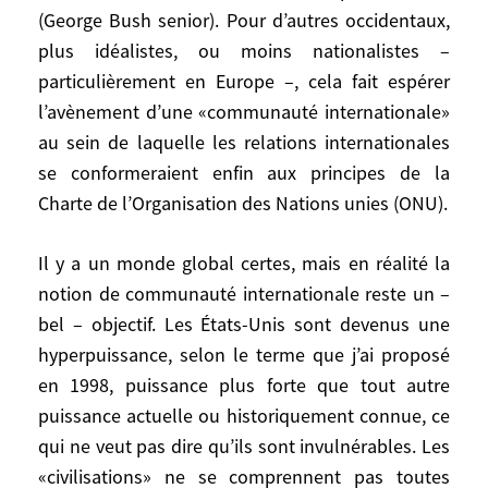
(George Bush senior). Pour d’autres occidentaux,
disparaît en décembre de la même année
plus idéalistes, ou moins nationalistes –
par retrait des États constituants, à
particulièrement en Europe –, cela fait espérer
commencer par celui de la Russie qui
n’hérite qu’en partie de la puissance
l’avènement d’une «communauté internationale»
soviétique.
au sein de laquelle les relations internationales
se conformeraient enfin aux principes de la
En Occident, de nombreux analystes et
Charte de l’Organisation des Nations unies (ONU).
responsables politiques, et l’opinion
publique dans son immense majorité,
Il y a un monde global certes, mais en réalité la
n’interprètent ces événements que comme
notion de communauté internationale reste un –
une victoire occidentale, voire américaine.
bel – objectif. Les États-Unis sont devenus une
Pour beaucoup d’Américains cela annonce
hyperpuissance, selon le terme que j’ai proposé
la «fin de l’histoire» (Francis Fukuyama)
en 1998, puissance plus forte que tout autre
par le triomphe des valeurs politiques et
puissance actuelle ou historiquement connue, ce
économiques occidentales et un «nouvel
qui ne veut pas dire qu’ils sont invulnérables. Les
ordre international» sous le leadership
«civilisations» ne se comprennent pas toutes
américain (George Bush senior). Pour