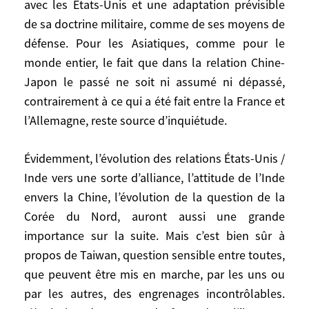
avec les États-Unis et une adaptation prévisible
comment la mettre en concurrence avec le
de sa doctrine militaire, comme de ses moyens de
Japon pour les achats d’énergie; l’endiguer
défense. Pour les Asiatiques, comme pour le
(en Sibérie); se protéger de sa future
monde entier, le fait que dans la relation Chine-
puissance militaire. En fait, la Russie n’est
Japon le passé ne soit ni assumé ni dépassé,
pas en mesure de contrarier la montée en
contrairement à ce qui a été fait entre la France et
puissance économique chinoise, et au-delà
l’Allemagne, reste source d’inquiétude.
de convergences ponctuelles, Russes et
Chinois n’ont ni les moyens ni l’intention
Évidemment, l’évolution des relations États-Unis /
de s’allier globalement contre les États-
Unis.
Inde vers une sorte d’alliance, l’attitude de l’Inde
envers la Chine, l’évolution de la question de la
Le Japon reste une puissance économique
Corée du Nord, auront aussi une grande
considérable, trop sous-estimée depuis dix
importance sur la suite. Mais c’est bien sûr à
ans. Après une restructuration en
propos de Taiwan, question sensible entre toutes,
profondeur, il sort d’une longue crise
que peuvent être mis en marche, par les uns ou
économique et veut redevenir, au-delà de
par les autres, des engrenages incontrôlables.
son poids économique, un réel acteur de la