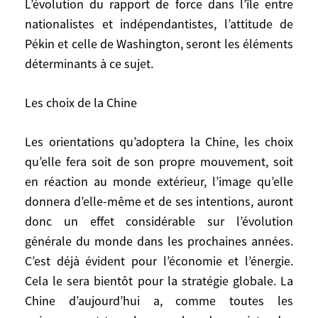
L’évolution du rapport de force dans l’île entre
politique internationale. Tokyo a été le
nationalistes et indépendantistes, l’attitude de
premier à voir le parti à tirer de la
Pékin et celle de Washington, seront les éléments
croissance chinoise mais a ensuite laissé
déterminants à ce sujet.
les États-Unis et l’Europe prendre des
positions clés. Il ne veut de toute façon
Les choix de la Chine
pas contribuer à créer à sa porte, sans
autre précaution, un géant pouvant
Les orientations qu’adoptera la Chine, les choix
devenir, un jour, menaçant. D’autant que
les rapports entre les deux pays restent
qu’elle fera soit de son propre mouvement, soit
difficiles. La Chine utilise les souvenirs
en réaction au monde extérieur, l’image qu’elle
atroces et méthodiquement entretenus de
donnera d’elle-même et de ses intentions, auront
la guerre sino-japonaise pour limiter son
donc un effet considérable sur l’évolution
nouvel essor politique. Le Japon, qui n’a
générale du monde dans les prochaines années.
pas fait les gestes nécessaires pour
C’est déjà évident pour l’économie et l’énergie.
permettre à la Chine de surmonter le passé
Cela le sera bientôt pour la stratégie globale. La
et les souvenirs de la guerre, éprouve
Chine d’aujourd’hui a, comme toutes les
manifestement des préoccupations quant