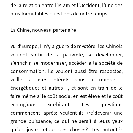
dire qu’ils sont invulnérables. Les
de la relation entre l’Islam et l’Occident, l’une des
«civilisations» ne se comprennent pas
plus formidables questions de notre temps.
toutes encore, les antagonismes n’ont pas
disparu. Les valeurs jugées «universelles»
La Chine, nouveau partenaire
par les Occidentaux ne sont pas encore
universellement reconnues comme telles.
Vu d’Europe, il n’y a guère de mystère: les Chinois
L’Histoire et les rapports de force se
veulent sortir de la pauvreté, se développer,
poursuivent. L’un des principaux enjeux en
s’enrichir, se moderniser, accéder à la société de
est, du point de vue chinois comme du
consommation. Ils veulent aussi être respectés,
point de vue du reste du monde, l’insertion
veiller à leurs intérêts dans le monde –
dans le monde globalisé d’une Chine qui a
énergétiques et autres –, et sont en train de le
connu, sous l’impulsion de Deng Xiaoping,
faire même si le coût social en est élevé et le coût
puis de Jiang Zemin, et de Hu Jintao, le
formidable développement que l’on sait,
écologique exorbitant. Les questions
résultat d’une libération des énergies et
commencent après: veulent-ils (re)devenir une
d’une stratégie d’hypercroissance, et qui
grande puissance, ce qui ne serait à leurs yeux
dispose en outre, à l’extérieur, d’une
qu’un juste retour des choses? Les autorités