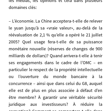
les médias, les opinions et cela dans plusieurs
politique. Les responsables chinois
domaines clés:
paraissent en être bien conscients, face à
une opinion publique dont les demandes
– L’économie. La Chine acceptera-t-elle de relever
vont croître. C’est évidemment à la Chine
le yuan jusqu’à sa «vraie valeur», au-delà de la
de savoir comment surmonter et traiter ces
réévaluation de 2,1 % qu’elle a opéré le 21 juillet
problèmes, mais cela concerne et intéresse
2005? Quel usage fera-t-elle de sa puissance
à juste titre le monde entier, car les effets
monétaire nouvelle (réserves de changes de 900
des solutions qu’elle y apportera se feront
milliards de dollars)? Quand arrivera-t-elle à tenir
sentir bien au-delà des frontières de la
ses engagements dans le cadre de l’OMC – en
Chine.
particulier le respect de la propriété intellectuelle
ou l’ouverture du monde bancaire à la
À l’extérieur, les autorités chinoises
mesurent certainement le problème que
concurrence – ainsi que dans celui du G8, auquel
représenterait pour elles une coalition des
elle est de plus en plus associée à défaut d’en
inquiétudes et un rapprochement entre les
être membre? À garantir une véritable sécurité
États-Unis, l’Europe, l’Inde, le Japon et la
juridique aux investisseurs? À réduire la
Russie. Cela pourrait être une erreur de