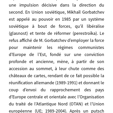
par-là même, à terme, les équilibres du
une impulsion décisive dans la direction du
monde. Il le fait prudemment («traverser la
second. En Union soviétique, Mikhaïl Gorbatchev
rivière en tâtant les pierres») mais de façon
est appelé au pouvoir en 1985 par un système
résolue. Élu président des États-Unis la
soviétique à bout de forces, qu’il libéralise
même année, Ronald Reagan a, quant à lui,
(glasnost) et tente de réformer (perestroïka). Le
pour objectif de briser la menace
refus affiché de M. Gorbatchev d’employer la force
idéologique et militaire soviétique, ainsi
pour maintenir les régimes communistes
que de déréguler et d’étendre au monde,
d’Europe de l’Est, fondé sur une conviction
avec le soutien ardent de Margaret
Thatcher – élue Premier ministre de
profonde et ancienne, mène, à partir de son
Grande-Bretagne en 1979 – et des plus
accession au sommet, à leur chute comme des
grandes entreprises occidentales,
châteaux de cartes, rendant de ce fait possible la
l’économie capitaliste. Il atteint son
réunification allemande (1989-1991) et donnant le
premier objectif et donne une impulsion
coup d’envoi du rapprochement des pays
décisive dans la direction du second. En
d’Europe centrale et orientale avec l’Organisation
Union soviétique, Mikhaïl Gorbatchev est
du traité de l’Atlantique Nord (OTAN) et l’Union
appelé au pouvoir en 1985 par un système
européenne (UE; 1989-2004). Après un putsch