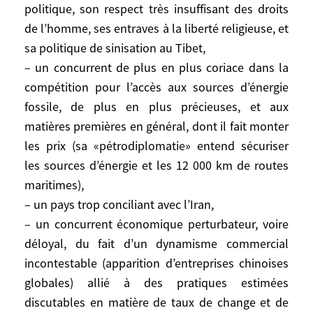
politique, son respect très insuffisant des droits
prudente et définition d’un partenariat
de l’homme, ses entraves à la liberté religieuse, et
stratégique.
sa politique de sinisation au Tibet,
– un concurrent de plus en plus coriace dans la
Les États-Unis voient en effet dans la Chine
à la fois, et plus ou moins selon les
compétition pour l’accès aux sources d’énergie
moments:
fossile, de plus en plus précieuses, et aux
– un interlocuteur politique et
matières premières en général, dont il fait monter
diplomatique essentiel compte tenu de
les prix (sa «pétrodiplomatie» entend sécuriser
leur engagement multiforme en Asie (
les sources d’énergie et les 12 000 km de routes
notamment au Japon et à Taiwan),
maritimes),
– un grand marché,
– un pays trop conciliant avec l’Iran,
– un fournisseur bon marché de produits
– un concurrent économique perturbateur, voire
de consommation (qui sert, par exemple,
déloyal, du fait d’un dynamisme commercial
les achats de l’entreprise Wal-Mart),
incontestable (apparition d’entreprises chinoises
– un acheteur bienvenu des obligations
globales) allié à des pratiques estimées
publiques émises par le Trésor américain
discutables en matière de taux de change et de
(320 milliards de dollars, même si c’est à