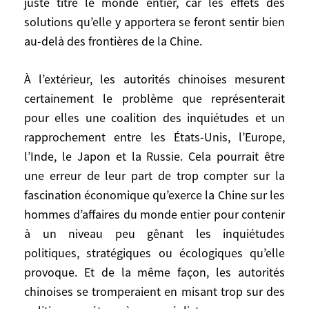
juste titre le monde entier, car les effets des
Taiwan, question sensible entre toutes,
solutions qu’elle y apportera se feront sentir bien
que peuvent être mis en marche, par les
uns ou par les autres, des engrenages
au-delà des frontières de la Chine.
incontrôlables. L’évolution du rapport de
force dans l’île entre nationalistes et
À l’extérieur, les autorités chinoises mesurent
indépendantistes, l’attitude de Pékin et
certainement le problème que représenterait
celle de Washington, seront les éléments
pour elles une coalition des inquiétudes et un
déterminants à ce sujet.
rapprochement entre les États-Unis, l’Europe,
l’Inde, le Japon et la Russie. Cela pourrait être
Les choix de la Chine
une erreur de leur part de trop compter sur la
fascination économique qu’exerce la Chine sur les
Les orientations qu’adoptera la Chine, les
hommes d’affaires du monde entier pour contenir
choix qu’elle fera soit de son propre
à un niveau peu gênant les inquiétudes
mouvement, soit en réaction au monde
politiques, stratégiques ou écologiques qu’elle
extérieur, l’image qu’elle donnera d’elle-
provoque. Et de la même façon, les autorités
même et de ses intentions, auront donc un
chinoises se tromperaient en misant trop sur des
effet considérable sur l’évolution générale