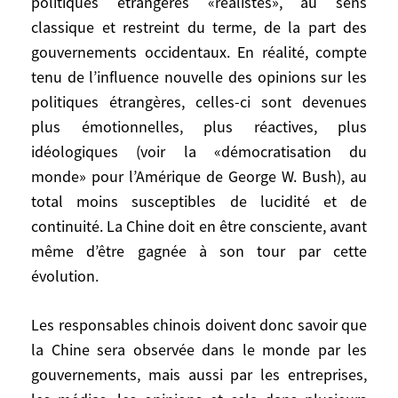
politiques étrangères «réalistes», au sens
du monde dans les prochaines années.
C’est déjà évident pour l’économie et
classique et restreint du terme, de la part des
l’énergie. Cela le sera bientôt pour la
gouvernements occidentaux. En réalité, compte
stratégie globale. La Chine d’aujourd’hui a,
tenu de l’influence nouvelle des opinions sur les
comme toutes les puissances et tous les
politiques étrangères, celles-ci sont devenues
peuples, des projets, des ambitions, des
plus émotionnelles, plus réactives, plus
attentes et des craintes légitimes,
idéologiques (voir la «démocratisation du
renforcés par la volonté de rattraper le
monde» pour l’Amérique de George W. Bush), au
temps perdu. Elle peut espérer, si tout va
total moins susceptibles de lucidité et de
bien, devenir la seconde économie du
continuité. La Chine doit en être consciente, avant
monde entre 2020 et 2030, dépassant
même d’être gagnée à son tour par cette
l’Allemagne puis le Japon. Sa
évolution.
responsabilité est à la mesure de son
poids et de ses ambitions, c’est-à-dire
Les responsables chinois doivent donc savoir que
immense. La Chine devra résoudre de
considérables problèmes internes au fur et
la Chine sera observée dans le monde par les
à mesure de sa modernisation
gouvernements, mais aussi par les entreprises,
économique, sociale, écologique et