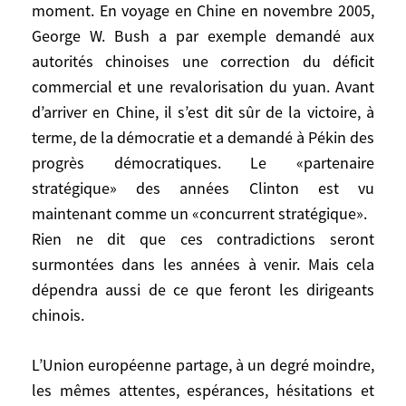
routes maritimes),
moment. En voyage en Chine en novembre 2005,
– un pays trop conciliant avec l’Iran,
George W. Bush a par exemple demandé aux
– un concurrent économique perturbateur,
autorités chinoises une correction du déficit
voire déloyal, du fait d’un dynamisme
commercial et une revalorisation du yuan. Avant
commercial incontestable (apparition
d’arriver en Chine, il s’est dit sûr de la victoire, à
d’entreprises chinoises globales) allié à
terme, de la démocratie et a demandé à Pékin des
des pratiques estimées discutables en
progrès démocratiques. Le «partenaire
matière de taux de change et de propriété
stratégique» des années Clinton est vu
intellectuelle, et de l’absence en
maintenant comme un «concurrent stratégique».
contrepartie d’une ouverture suffisante du
Rien ne dit que ces contradictions seront
marché chinois,
surmontées dans les années à venir. Mais cela
– un créancier,
dépendra aussi de ce que feront les dirigeants
– une menace militaire potentielle contre
certains de leurs alliés ou protégés en Asie
chinois.
(Taiwan d’abord, mais aussi le Japon et la
Corée du Sud, pays du Sud pacifique) –
L’Union européenne partage, à un degré moindre,
c’est pour le Pentagone un souci de plus
les mêmes attentes, espérances, hésitations et