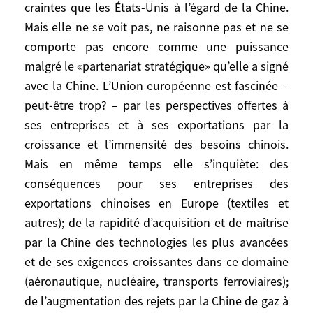
en plus marqué,
craintes que les États-Unis à l’égard de la Chine.
– et même dans quelques décennies un
Mais elle ne se voit pas, ne raisonne pas et ne se
challenger possible de la suprématie
comporte pas encore comme une puissance
mondiale des États-Unis, voire un
malgré le «partenariat stratégique» qu’elle a signé
«adversaire potentiel».
avec la Chine. L’Union européenne est fascinée –
peut-être trop? – par les perspectives offertes à
Il y a ainsi aux États-Unis plusieurs
ses entreprises et à ses exportations par la
politiques chinoises simultanées, plus ou
croissance et l’immensité des besoins chinois.
moins clairement et durablement arbitrées
Mais en même temps elle s’inquiète: des
par le président du moment. En voyage en
conséquences pour ses entreprises des
Chine en novembre 2005, George W. Bush a
par exemple demandé aux autorités
exportations chinoises en Europe (textiles et
chinoises une correction du déficit
autres); de la rapidité d’acquisition et de maîtrise
commercial et une revalorisation du yuan.
par la Chine des technologies les plus avancées
Avant d’arriver en Chine, il s’est dit sûr de
et de ses exigences croissantes dans ce domaine
la victoire, à terme, de la démocratie et a
(aéronautique, nucléaire, transports ferroviaires);
demandé à Pékin des progrès
de l’augmentation des rejets par la Chine de gaz à
démocratiques. Le «partenaire