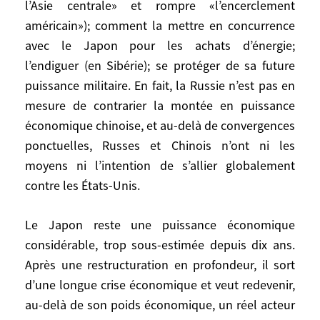
et après l’entrée de la Chine dans
l’Asie centrale» et rompre «l’encerclement
l’Organisation mondiale du commerce
américain»); comment la mettre en concurrence
(OMC) en 2001, la France, l’Allemagne (du
avec le Japon pour les achats d’énergie;
moins jusqu’à l’arrivée à la Chancellerie
l’endiguer (en Sibérie); se protéger de sa future
d’Angela Merkel) et quelques autres États
puissance militaire. En fait, la Russie n’est pas en
membres. Au total, l’Union européenne
mesure de contrarier la montée en puissance
privilégie la coopération et cherche à éviter
économique chinoise, et au-delà de convergences
la confrontation, peut-être même au
ponctuelles, Russes et Chinois n’ont ni les
dépens de ses intérêts particuliers.
moyens ni l’intention de s’allier globalement
contre les États-Unis.
La France a sa propre politique chinoise.
Depuis la reconnaissance du régime de
Le Japon reste une puissance économique
Pékin en 1964, le général de Gaulle et ses
considérable, trop sous-estimée depuis dix ans.
quatre successeurs ont poursuivi une
Après une restructuration en profondeur, il sort
même politique envers la Chine, formalisée
en un «partenariat stratégique global» le
d’une longue crise économique et veut redevenir,
24 janvier 2004 à l’occasion du 40e
au-delà de son poids économique, un réel acteur