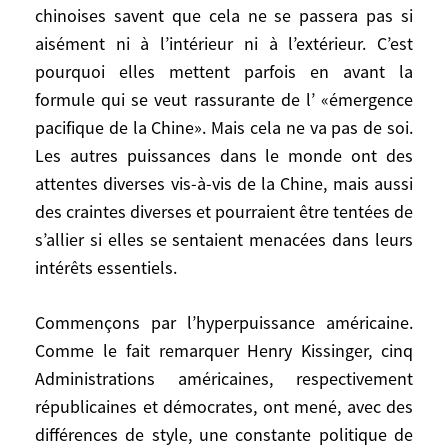
diaspora nombreuse et active. À quel point
chinoises savent que cela ne se passera pas si
ce monde «global» sera-t-il modifié par ce
aisément ni à l’intérieur ni à l’extérieur. C’est
processus? C’est, au même titre que
pourquoi elles mettent parfois en avant la
l’évolution de la relation entre l’Islam et
formule qui se veut rassurante de l’ «émergence
l’Occident, l’une des plus formidables
pacifique de la Chine». Mais cela ne va pas de soi.
questions de notre temps.
Les autres puissances dans le monde ont des
attentes diverses vis-à-vis de la Chine, mais aussi
La Chine, nouveau partenaire
des craintes diverses et pourraient être tentées de
s’allier si elles se sentaient menacées dans leurs
Vu d’Europe, il n’y a guère de mystère: les
intérêts essentiels.
Chinois veulent sortir de la pauvreté, se
développer, s’enrichir, se moderniser,
accéder à la société de consommation. Ils
Commençons par l’hyperpuissance américaine.
veulent aussi être respectés, veiller à leurs
Comme le fait remarquer Henry Kissinger, cinq
intérêts dans le monde – énergétiques et
Administrations américaines, respectivement
autres –, et sont en train de le faire même
républicaines et démocrates, ont mené, avec des
si le coût social en est élevé et le coût
différences de style, une constante politique de