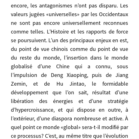
encore, les antagonismes n’ont pas disparu. Les
d’autres occidentaux, plus idéalistes, ou
moins nationalistes – particulièrement en
valeurs jugées «universelles» par les Occidentaux
Europe –, cela fait espérer l’avènement
ne sont pas encore universellement reconnues
d’une «communauté internationale» au
comme telles. L’Histoire et les rapports de force
sein de laquelle les relations
se poursuivent. L’un des principaux enjeux en est,
internationales se conformeraient enfin
du point de vue chinois comme du point de vue
aux principes de la Charte de
du reste du monde, l’insertion dans le monde
l’Organisation des Nations unies (ONU).
globalisé d’une Chine qui a connu, sous
l’impulsion de Deng Xiaoping, puis de Jiang
Il y a un monde global certes, mais en
Zemin, et de Hu Jintao, le formidable
réalité la notion de communauté
développement que l’on sait, résultat d’une
internationale reste un – bel – objectif. Les
libération des énergies et d’une stratégie
États-Unis sont devenus une
d’hypercroissance, et qui dispose en outre, à
hyperpuissance, selon le terme que j’ai
l’extérieur, d’une diaspora nombreuse et active. À
proposé en 1998, puissance plus forte que
tout autre puissance actuelle ou
quel point ce monde «global» sera-t-il modifié par
historiquement connue, ce qui ne veut pas
ce processus? C’est, au même titre que l’évolution