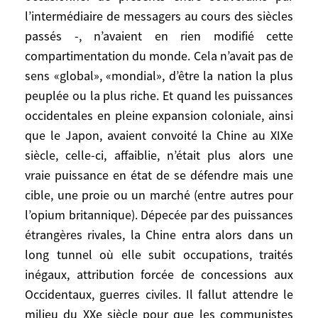
l’Europe, l’Orient et la Chine – grâce aux
l’intermédiaire de messagers au cours des siècles
routes de la soie, aux expéditions de
passés -, n’avaient en rien modifié cette
quelques marchands ou missionnaires, aux
compartimentation du monde. Cela n’avait pas de
pérégrinations de l’amiral chinois Zheng
sens «global», «mondial», d’être la nation la plus
He jusqu’en Afrique, à l’échange
peuplée ou la plus riche. Et quand les puissances
occasionnel de présents entre souverains
occidentales en pleine expansion coloniale, ainsi
par l’intermédiaire de messagers au cours
que le Japon, avaient convoité la Chine au XIXe
des siècles passés -, n’avaient en rien
modifié cette compartimentation du
siècle, celle-ci, affaiblie, n’était plus alors une
monde. Cela n’avait pas de sens «global»,
vraie puissance en état de se défendre mais une
«mondial», d’être la nation la plus peuplée
cible, une proie ou un marché (entre autres pour
ou la plus riche. Et quand les puissances
l’opium britannique). Dépecée par des puissances
occidentales en pleine expansion
étrangères rivales, la Chine entra alors dans un
coloniale, ainsi que le Japon, avaient
long tunnel où elle subit occupations, traités
convoité la Chine au XIXe siècle, celle-ci,
inégaux, attribution forcée de concessions aux
affaiblie, n’était plus alors une vraie
Occidentaux, guerres civiles. Il fallut attendre le
puissance en état de se défendre mais une
milieu du XXe siècle pour que les communistes