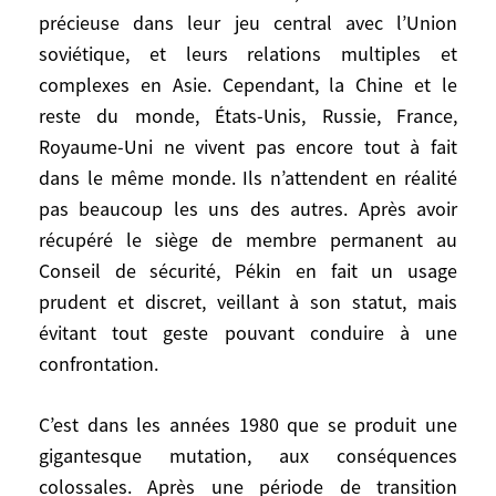
dans un livre intitulé La Chine au défi. Le
précieuse dans leur jeu central avec l’Union
général de Gaulle les rétablit en 1964,
soviétique, et leurs relations multiples et
après avoir fait préparer ce renversement
complexes en Asie. Cependant, la Chine et le
par une mission de l’ancien président du
reste du monde, États-Unis, Russie, France,
Conseil, Edgar Faure. Henry Kissinger et
Royaume-Uni ne vivent pas encore tout à fait
Richard Nixon renouent le dialogue en
dans le même monde. Ils n’attendent en réalité
1971 et rétablissent les relations
pas beaucoup les uns des autres. Après avoir
diplomatiques en 1979. Pour la Chine, c’est
récupéré le siège de membre permanent au
une satisfaction de prestige, une assurance
Conseil de sécurité, Pékin en fait un usage
et une sécurité vis-à-vis de l’URSS voisine
prudent et discret, veillant à son statut, mais
et très armée. Pour les États-Unis, c’est
évitant tout geste pouvant conduire à une
une carte précieuse dans leur jeu central
confrontation.
avec l’Union soviétique, et leurs relations
multiples et complexes en Asie.
C’est dans les années 1980 que se produit une
Cependant, la Chine et le reste du monde,
États-Unis, Russie, France, Royaume-Uni
gigantesque mutation, aux conséquences
ne vivent pas encore tout à fait dans le
colossales. Après une période de transition