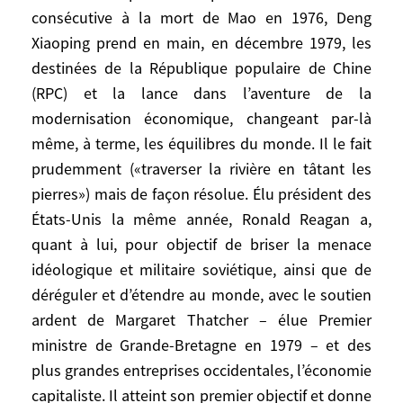
même monde. Ils n’attendent en réalité
consécutive à la mort de Mao en 1976, Deng
pas beaucoup les uns des autres. Après
Xiaoping prend en main, en décembre 1979, les
avoir récupéré le siège de membre
destinées de la République populaire de Chine
permanent au Conseil de sécurité, Pékin en
(RPC) et la lance dans l’aventure de la
fait un usage prudent et discret, veillant à
modernisation économique, changeant par-là
son statut, mais évitant tout geste pouvant
même, à terme, les équilibres du monde. Il le fait
conduire à une confrontation.
prudemment («traverser la rivière en tâtant les
pierres») mais de façon résolue. Élu président des
C’est dans les années 1980 que se produit
États-Unis la même année, Ronald Reagan a,
une gigantesque mutation, aux
quant à lui, pour objectif de briser la menace
conséquences colossales. Après une
idéologique et militaire soviétique, ainsi que de
période de transition consécutive à la mort
de Mao en 1976, Deng Xiaoping prend en
déréguler et d’étendre au monde, avec le soutien
main, en décembre 1979, les destinées de
ardent de Margaret Thatcher – élue Premier
la République populaire de Chine (RPC) et
ministre de Grande-Bretagne en 1979 – et des
la lance dans l’aventure de la
plus grandes entreprises occidentales, l’économie
modernisation économique, changeant
capitaliste. Il atteint son premier objectif et donne