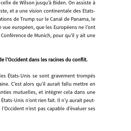
celle de Wilson jusqu’à Biden. On assiste à
 Canal de Panama, le Groënland, les menaces contre
iste, et a une vision continentale des Etats-
ne l’ont pas intégré. Il a donc fallu attendre le
cations de Trump sur le Canal de Panama, le
une prise de conscience et une gigantesque gueule
e vue européen, que les Européens ne l’ont
a Conférence de Munich, pour qu’il y ait une
l’Occident dans les racines du conflit.
e l’Occident dans les racines du conflit.
s qu’il aurait fallu mettre en place un statut de
ntégrer cela dans une sorte de grand accord sur la
y aurait peut-être pas eu l’engrenage de 2014 et de
e. C’est alors qu’il aurait fallu mettre en
 éventuelles erreurs, ce serait inquiétant pour la
anties mutuelles, et intégrer cela dans une
ats-Unis n’ont rien fait. Il n’y aurait peut-
 l’Occident n’est pas capable d’évaluer ses