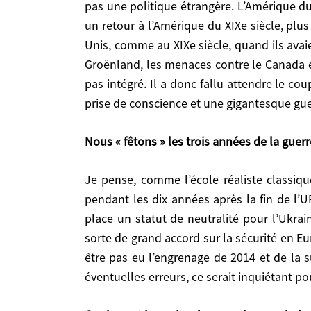
pas une politique étrangère. L’Amérique du
siècle, quand ils avaient mis la main sur le Texa
un retour à l’Amérique du XIXe siècle, plus 
le Canada et le Mexique. Tout cela est tellement
Unis, comme au XIXe siècle, quand ils avai
coup de fil de Trump archi-prévisible et annoncé
Groënland, les menaces contre le Canada e
de bois en Europe.
pas intégré. Il a donc fallu attendre le co
Nous « fêtons » les trois années de la guerre en 
prise de conscience et une gigantesque gu
Je pense, comme l’école réaliste classique américaine – Kissinger et Brzezinski notamment – que les États-Unis se sont gravement trompés pendant les
Nous « fêtons » les trois années de la gue
dix années après la fin de l’URSS, au début de l
neutralité pour l’Ukraine, plus un statut particu
Je pense, comme l’école réaliste classique américaine – Kissinger et Brzezinski notamment – que les États-Unis se sont gravement trompés
sécurité en Europe, un peu comme avaient été les a
pendant les dix années après la fin de l’U
la suite. Je reconnais qu’on ne peut pas le démon
place un statut de neutralité pour l’Ukrai
suite.
sorte de grand accord sur la sécurité en Eur
être pas eu l’engrenage de 2014 et de la s
Quels sont les scénarios pour les prochains mois
éventuelles erreurs, ce serait inquiétant pou
Je n’ai pas de doute que Trump va obtenir un cessez-le-feu, quels que soient les inquiétudes légitimes des Européens, peut-être en intégrant certaines