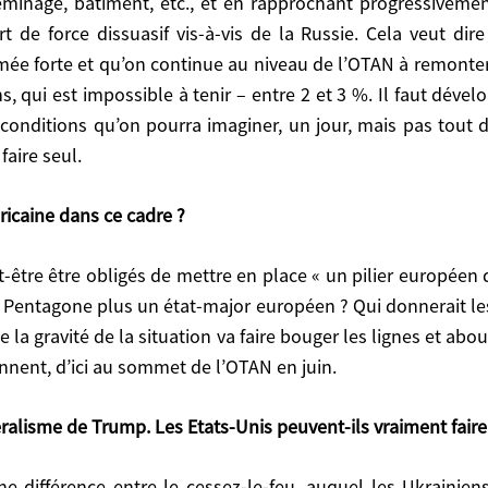
éminage, bâtiment, etc., et en rapprochant progressivemen
de force dissuasif vis-à-vis de la Russie. Cela veut dir
 dans ce cadre ?
mée forte et qu’on continue au niveau de l’OTAN à remonter
, qui est impossible à tenir – entre 2 et 3 %. Il faut dév
es conditions qu’on pourra imaginer, un jour, mais pas tout 
lus un état-major européen ? Qui donnerait les ordres 
la situation va faire bouger les lignes et aboutir à des
faire seul.
t de l’OTAN en juin.
icaine dans ce cadre ?
e de Trump. Les Etats-Unis peuvent-ils vraiment faire la
Pentagone plus un état-major européen ? Qui donnerait les o
ruction de la paix. Trump peut arrêter d’aider l’Ukrain
e la gravité de la situation va faire bouger les lignes et abo
ns disent qu’il n’en obtiendra pas. De toute façon, « g
nnent, d’ici au sommet de l’OTAN en juin.
n’est pas complètement exclu, car il sait que les Chin
 les Ukrainiens, mais aussi désastreux pour Trump. Cela 
ralisme de Trump. Les Etats-Unis peuvent-ils vraiment faire 
pe, y compris en Ukraine, pour que ni Poutine, ni pers
 avaient les mêmes positions que Poutine sur l’Ukraine).