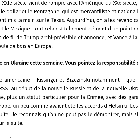
 XXIe siècle vient de rompre avec l’Amérique du XXe siècle, 
s. Aujourd’hui, on a les revendications de Trump sur le
le dollar et le Pentagone, qui est mercantiliste et national
 dément d’un point de vue européen, que les Européens 
ent mis la main sur le Texas. Aujourd’hui, on a les revendi
, et Vance à la Conférence de Munich, pour qu’il y ait 
t le Mexique. Tout cela est tellement dément d’un point d
up de fil de Trump archi-prévisible et annoncé, et Vance à l
Ukraine cette semaine. Vous pointez la responsabilité de 
eule de bois en Europe.
rre en Ukraine cette semaine. Vous pointez la responsabilité d
a nouvelle Russie et de la nouvelle Ukraine. C’est alor
lier pour la Crimée, avec des garanties mutuelles, et i
ccords d’Helsinki. Les États-Unis n’ont rien fait. Il n’
RSS, au début de la nouvelle Russie et de la nouvelle Ukrain
trer, mais si l’Occident n’est pas capable d’évaluer ses
ne, plus un statut particulier pour la Crimée, avec des gar
ope, un peu comme avaient été les accords d’Helsinki. Les Ét
uite. Je reconnais qu’on ne peut pas le démontrer, mais si
 ?
r la suite.