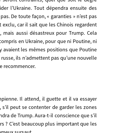
est pour ça qu’il faut construire un système qui
’aider l’Ukraine. Tout dépendra ensuite des
pas. De toute façon, « garanties » n’est pas
xclu, car il sait que les Chinois regardent
ns, mais aussi désastreux pour Trump. Cela
 compris en Ukraine, pour que ni Poutine, ni
ntenter de garder les zones russophones ou s’il a
lny avaient les mêmes positions que Poutine
il conscience que s’il lâche trop à Poutine, il ne
t russe, ils n’admettent pas qu’une nouvelle
 important que les souffrances très sonores des
 de recommencer.
 s’il peut se contenter de garder les zones
endra de Trump. Aura-t-il conscience que s’il
urs ? C’est beaucoup plus important que les
fameux sursaut.