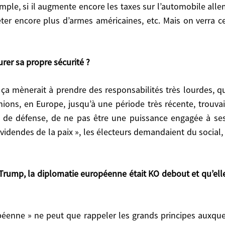
mple, si il augmente encore les taxes sur l’automobile allem
 politiquement et mentalement. Vous allez entendre dan
ter encore plus d’armes américaines, etc. Mais on verra 
tomber quand Trump menacera les principaux pays eu
mande, l’Allemagne pliera. Le ministre de la Défense 
a donner l’électrochoc Trump, pour reprendre la formule
urer sa propre sécurité ?
 propre sécurité ?
nions, en Europe, jusqu’à une période très récente, trouv
, jusqu’à une période très récente, trouvaient ça très c
rt de défense, de ne pas être une puissance engagée à ses 
une puissance engagée à ses risques et périls dans les g
videndes de la paix », les électeurs demandaient du social, e
aient du social, et pas de la sécurité. Ils pensaient que 
, la diplomatie européenne était KO debout et qu’elle se 
vient de rompre avec l’Amérique du XXe siècle, celle d
entagone, qui est mercantiliste et nationaliste, et a une