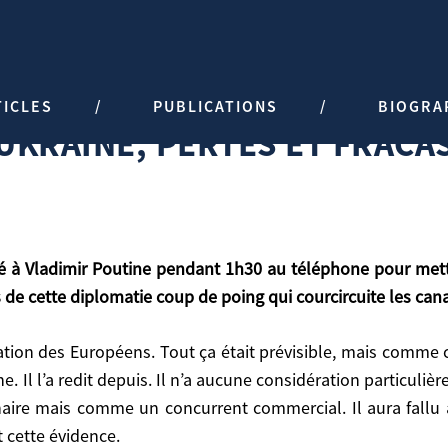
TICLES
PUBLICATIONS
BIOGRA
UKRAINE, PERTES ET FRACA
e cette diplomatie coup de poing qui courcircuite les cana
ration des Européens. Tout ça était prévisible, mais comme c
l l’a redit depuis. Il n’a aucune considération particulière
re mais comme un concurrent commercial. Il aura fallu at
ie coup de poing qui courcircuite les canaux habituels 
 cette évidence.