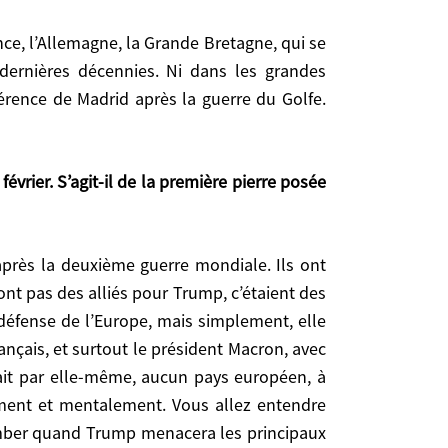
était « impensable », ça n’a pas été pensé. Trump
es Européens, au contraire. Il ne voit pas l’Union
 dernières décennies. Ni dans les grandes
 de fil et la conférence de Munich pour que les
férence de Madrid après la guerre du Golfe.
 décennies. Ni dans les grandes négociations de la
la guerre du Golfe. Donc ce n’est pas nouveau.
ont pas des alliés pour Trump, c’étaient des
 défense de l’Europe, mais simplement, elle
ançais, et surtout le président Macron, avec
s des alliés pour Trump, c’étaient des protégés.
ait par elle-même, aucun pays européen, à
’Europe, mais simplement, elle était déjà assurée
ement et mentalement. Vous allez entendre
 président Macron, avec beaucoup plus d’énergie et
tomber quand Trump menacera les principaux
ropéen, à part quelques déclarations, n’a jamais