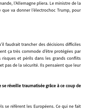
ande, l’Allemagne pliera. Le ministre de la
s les jours qui viennent des déclarations sur le
ce que va donner l’électrochoc Trump, pour
ropéens sur d’autres plans. Par exemple, si il
polonais s’est déjà engagé à acheter encore plus
 du président Macron.
aient ça très commode d’être protégées par
ommode d’être protégées par l’OTAN, de pas avoir à
risques et périls dans les grands conflits
rands conflits internationaux. Pendant la période
t pas de la sécurité. Ils pensaient que leur
leur sécurité était déjà assurée.
réveille traumatisée grâce à ce coup de fil.
e Wilson jusqu’à Biden. On assiste à un retour à
 vision continentale des Etats-Unis, comme au XIXe