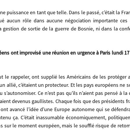
n des Européens. Tout ça était prévisible, mais comme c’
 depuis. Il n’a aucune considération particulière pour l
joué aucun rôle dans aucune négociation importante ces
oncurrent commercial. Il aura fallu attendre ce coup
la gestion de sortie de la guerre de Bosnie, ni dans la con
n rôle dans aucune négociation importante ces dernières
guerre de Bosnie, ni dans la conférence de Madrid après 
n allié, c’étaient un protecteur. Et les pays européens ne s
 s’autonomiser. Ce n’est pas qu’ils n’aient pas pensé à la
eraient devenus gaullistes. Chaque fois que des présidents fr
étaient un protecteur. Et les pays européens ne sont pa
, ont avancé l’idée d’une Europe autonome qui se défendr
Ce n’est pas qu’ils n’aient pas pensé à la défense de l
outenu ça. C’était inassumable économiquement, politiqu
s. Chaque fois que des présidents français, et surtout le
ons sur le moment européen, mais le soufflé risque de re
utonome qui se défendrait par elle-même, aucun pays eu