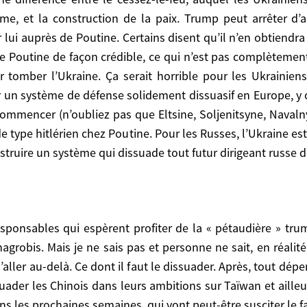
ils n’admettent pas qu’une nouvelle Ukraine est née. C’
time, et la construction de la paix. Trump peut arrêter d
er.
ui auprès de Poutine. Certains disent qu’il n’en obtiendra 
 Poutine de façon crédible, ce qui n’est pas complètement e
r tomber l’Ukraine. Ça serait horrible pour les Ukrainie
âtir un système de défense solidement dissuasif en Europe, y
ais pas et personne ne sait, en réalité, s’il peut se co
ecommencer (n’oubliez pas que Eltsine, Soljenitsyne, Nava
aut le dissuader. Après, tout dépendra de Trump. Aura-t-
de type hitlérien chez Poutine. Pour les Russes, l’Ukraine es
mbitions sur Taïwan et ailleurs ? C’est beaucoup plus
onstruire un système qui dissuade tout futur dirigeant russe
 peut-être susciter le fameux sursaut.
robis. Mais je ne sais pas et personne ne sait, en réalité,
aller au-delà. Ce dont il faut le dissuader. Après, tout dép
ssuader les Chinois dans leurs ambitions sur Taïwan et aille
s les prochaines semaines, qui vont peut-être susciter le 