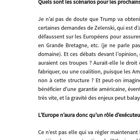
Quels sont les scénarios pour les prochain
demandes de Zelenski, qui est d’ailleurs plus réa
les Européens pour assurer la mise en œuvre de c
Je n’ai pas de doute que Trump va obtenir un cessez-le-feu, quels que soient les inquiétudes légitimes des Européens, peut-être en intégrant
(je ne parle pas de la Commission européenne ou
certaines demandes de Zelenski, qui est d’ai
ou dans certains cas devant les Parlements, feron
défaussent sur les Européens pour assurer 
si elles étaient attaquées ? Qui les commanderait
que l’OTAN ne serait pas concernée ? Et qui don
en Grande Bretagne, etc. (je ne parle 
envoient effectivement des troupes pour garantir
domaine). Et ces débats devant l’opinion,
n’ai pas la réponse à ces questions, mais elles von
auraient ces troupes ? Aurait-elle le droit
fabriquer, ou une coalition, puisque les A
L’Europe n’aura donc qu’un rôle d’exécuteur à jou
non à cette structure ? Et peut-on imagin
bénéficier d’une garantie américaine, éven
Ce n’est pas elle qui va régler maintenant la question de la sécurité en Europe. Cependant, l’Union européenne aura un rôle énorme à jouer en matière de
très vite, et la gravité des enjeux peut bala
reconstruction de l’Ukraine, déminage, bâtiment
rétablir un rapport de force dissuasif vis-à-vis d
L’Europe n’aura donc qu’un rôle d’exécuteu
armée forte et qu’on continue au niveau de l’OT
est impossible à tenir – entre 2 et 3 %. Il faut d
Ce n’est pas elle qui va régler maintenant la question de la sécurité en Europe. Cependant, l’Union européenne aura un rôle énorme à jouer en
pourra imaginer, un jour, mais pas tout de suite, d