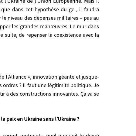
t l’Ukraine de l’Union Européenne. Mais il
e que dans cet hypothèse du gel, il faudra
 le niveau des dépenses militaires – pas au
elopper les grandes manœuvres. Le mur dans
de suite, de repenser la coexistence avec la
? Il faut une légitimité politique. Je ne dis pas
 constructions innovantes. Ça va se jouer dans les
 paix en Ukraine sans l’Ukraine ?
rdres ? Il faut une légitimité politique. Je
e. Tout dépendra ensuite des éventuelles garanties
utir à des constructions innovantes. Ça va se
aranties » n’est pas le bon terme. Il faudrait que
ois regardent tout ça. Il ne peut pas simplement
renvoie à ce que je disais avant. Il faut bâtir un
la paix en Ukraine sans l’Ukraine ?
onne après lui n’ait la tentation de recommencer
 Ce n’est pas une obsession de type hitlérien chez