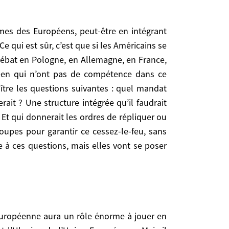
sûr, c’est que si les Américains se défaussent sur
en Allemagne, en France, en Grande Bretagne, etc.
ans ce domaine). Et ces débats devant l’opinion,
e qui est sûr, c’est que si les Américains se
nt ces troupes ? Aurait-elle le droit de répliquer
 débat en Pologne, en Allemagne, en France,
une coalition, puisque les Américains ont confirmé
e ? Et peut-on imaginer que les pays en question
éen qui n’ont pas de compétence dans ce
aine, éventuellement bilatérale et hors OTAN ? Je
ître les questions suivantes : quel mandat
r les positions acquises.
rait ? Une structure intégrée qu’il faudrait
Et qui donnerait les ordres de répliquer ou
oupes pour garantir ce cessez-le-feu, sans
e à ces questions, mais elles vont se poser
l’Union Européenne. Mais il faudra en même temps
, il faudra vraiment que l’Ukraine soit dotée d’une
u niveau de ce que demandent les Américains, qui
ltes, c’est très bien. C’est à ces conditions qu’on
ser les États-Unis le faire seul.