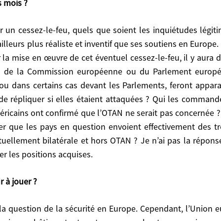
s mois ?
liste et inventif que ses soutiens en Europe. Ce qui est 
et éventuel cessez-le-feu, il y aura débat en Pologne, 
 du Parlement européen qui n’ont pas de compétence d
lleurs plus réaliste et inventif que ses soutiens en Europe. C
t apparaître les questions suivantes : quel mandat auraie
la mise en œuvre de cet éventuel cessez-le-feu, il y aura
 ? Une structure intégrée qu’il faudrait fabriquer, ou 
nerait les ordres de répliquer ou non à cette structur
pas de la Commission européenne ou du Parlement europ
 ce cessez-le-feu, sans bénéficier d’une garantie améric
 ou dans certains cas devant les Parlements, feront appara
t se poser très vite, et la gravité des enjeux peut balaye
 de répliquer si elles étaient attaquées ? Qui les commande
méricains ont confirmé que l’OTAN ne serait pas concernée ? 
er ?
er que les pays en question envoient effectivement des tr
tuellement bilatérale et hors OTAN ? Je n’ai pas la répons
yer les positions acquises.
, etc., et en rapprochant progressivement l’Ukraine de 
e la Russie. Cela veut dire que dans cet hypothèse du gel
r à jouer ?
AN à remonter le niveau des dépenses militaires – pas a
évelopper les grandes manœuvres. Le mur dans les pays ba
e repenser la coexistence avec la Russie et de ne pas lais