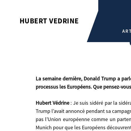
UKRAINE, PERTES ET FRACAS
HUBERT VEDRINE
Hubert Vedrine
AR
La semaine dernière, Donald Trump a parlé à Vladimir Poutine pendant 1h30 au téléphone pour mettre fin au conflit en Ukraine en excluant du
processus les Européens. Que pensez-vous d
Hubert Védrine
: Je suis sidéré par la sidé
Trump l’avait annoncé pendant sa campagne. I
La semaine dernière, Donald Trump a parlé à Vladimir Poutine pendant 1h30 au téléphone pour mettre fin au conflit en Ukraine en excluant du processus
pas l’Union européenne comme un partenai
les Européens. Que pensez-vous de cette diplomat
Munich pour que les Européens découvrent