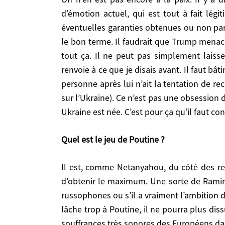
Poutine. Pour les Russes, l’Ukraine est russe, 
d’émotion actuel, qui est tout à fait légi
dissuade tout futur dirigeant russe de recommenc
éventuelles garanties obtenues ou non par l
le bon terme. Il faudrait que Trump menace
Quel est le jeu de Poutine ?
tout ça. Il ne peut pas simplement laisse
renvoie à ce que je disais avant. Il faut b
Il est, comme Netanyahou, du côté des responsables qui espèrent profiter de la « pétaudière » trumpienne. Il attend, il guette et il va essayer d’obtenir le
maximum. Une sorte de Raminagrobis. Mais je ne s
personne après lui n’ait la tentation de r
vraiment l’ambition d’aller au-delà. Ce dont il f
sur l’Ukraine). Ce n’est pas une obsession 
pourra plus dissuader les Chinois dans leurs a
Ukraine est née. C’est pour ça qu’il faut c
Européens dans les prochaines semaines, qui vont
Quel est le jeu de Poutine ?
Propos recueillis par Nicolas Delesalle
Il est, comme Netanyahou, du côté des responsables qui espèrent profiter de la « pétaudière » trumpienne. Il attend, il guette et il va essayer
d’obtenir le maximum. Une sorte de Raminag
russophones ou s’il a vraiment l’ambition d’
lâche trop à Poutine, il ne pourra plus di
Source:
Https://www.hubertvedrine.net
souffrances très sonores des Européens dan