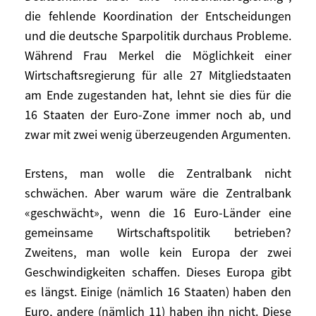
die fehlende Koordination der Entscheidungen
kümmert, vor allem wenn man der größte
potentielle Zahler ist und die Geschichte
und die deutsche Sparpolitik durchaus Probleme.
nicht vergessen hat. Selbst Bundeskanzler
Während Frau Merkel die Möglichkeit einer
Kohl handelte so. Nur darf das nicht dazu
Wirtschaftsregierung für alle 27 Mitgliedstaaten
führen, dass man am Ende das
am Ende zugestanden hat, lehnt sie dies für die
gemeinsame europäische Interesse
16 Staaten der Euro-Zone immer noch ab, und
vergisst. Dasselbe gilt für die vermeintliche
zwar mit zwei wenig überzeugenden Argumenten.
«Langsamkeit» der Deutschen:
Griechenland war im Februar noch gar
Erstens, man wolle die Zentralbank nicht
nicht bereit für den Vertrag vom Mai.
schwächen. Aber warum wäre die Zentralbank
«geschwächt», wenn die 16 Euro-Länder eine
Dagegen bereiten die Überlegungen
gemeinsame Wirtschaftspolitik betrieben?
Deutschlands über eine
Zweitens, man wolle kein Europa der zwei
«Wirtschaftsregierung», die fehlende
Geschwindigkeiten schaffen. Dieses Europa gibt
Koordination der Entscheidungen und die
es längst. Einige (nämlich 16 Staaten) haben den
deutsche Sparpolitik durchaus Probleme.
Während Frau Merkel die Möglichkeit einer
Euro, andere (nämlich 11) haben ihn nicht. Diese