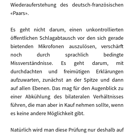
Europa hat keine echte Alternative zu einer
Wiederauferstehung des deutsch-französischen
deutschfranzösischen Verständigung. Um
«Paars».
diesen Beziehungen ihre unerlässliche
Vitalität zurückzugeben, müssen wir
Es geht nicht darum, einen unkontrollierten
vielleicht alles überdenken, die
öffentlichen Schlagabtausch vor den sich gerade
Grundlagen ebenso wie die Einstellungen.
bietenden Mikrofonen auszulösen, verschärft
Da ich an mehr als hundert Begegnungen
noch durch sprachlich bedingte
zwischen Kohl und Präsident Mitterrand
Missverständnisse. Es geht darum, mit
und mit ihnen sowie mit Jacques Delors an
durchdachten und freimütigen Erklärungen
Dutzenden Treffen des Europäischen Rates
aufzuwarten, zunächst an der Spitze und dann
teilgenommen habe, wird man sich denken
auf allen Ebenen. Das mag für den Augenblick zu
können, dass ich dies nicht leichtfertig
schreibe. Aber alles in allem dürfte eine
einer Abkühlung des bilateralen Verhältnisses
Besinnung auf die tragenden Pfeiler des
führen, die man aber in Kauf nehmen sollte, wenn
deutsch-französischen Verhältnisses
es keine andere Möglichkeit gibt.
fruchtbarer sein, als weiter von offenen
Meinungsverschiedenheiten zu
Natürlich wird man diese Prüfung nur deshalb auf