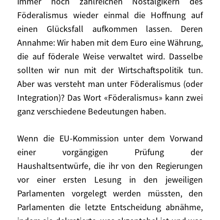
immer noch zahlreichen Nostalgikern des
Ordnung in Unordnung bringt. Oder
Föderalismus wieder einmal die Hoffnung auf
zumindest sollte man sie wieder
regulieren. Bis dahin aber müssen wir die
einen Glücksfall aufkommen lassen. Deren
Realität so nehmen, wie sie ist.
Annahme: Wir haben mit dem Euro eine Währung,
die auf föderale Weise verwaltet wird. Dasselbe
Die Krise der vergangenen Wochen hat bei
sollten wir nun mit der Wirtschaftspolitik tun.
den immer noch zahlreichen Nostalgikern
Aber was versteht man unter Föderalismus (oder
des Föderalismus wieder einmal die
Integration)? Das Wort «Föderalismus» kann zwei
Hoffnung auf einen Glücksfall aufkommen
ganz verschiedene Bedeutungen haben.
lassen. Deren Annahme: Wir haben mit
dem Euro eine Währung, die auf föderale
Wenn die EU-Kommission unter dem Vorwand
Weise verwaltet wird. Dasselbe sollten wir
einer vorgängigen Prüfung der
nun mit der Wirtschaftspolitik tun. Aber
Haushaltsentwürfe, die ihr von den Regierungen
was versteht man unter Föderalismus
vor einer ersten Lesung in den jeweiligen
(oder Integration)? Das Wort
Parlamenten vorgelegt werden müssten, den
«Föderalismus» kann zwei ganz
Parlamenten die letzte Entscheidung abnähme,
verschiedene Bedeutungen haben.