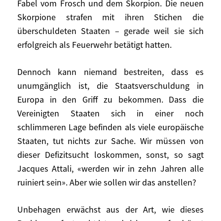
Fabel vom Frosch und dem Skorpion. Die neuen
Ökonomie getroffen, als die Finanzmärkte
Skorpione strafen mit ihren Stichen die
angriffen. Was geschah, glich der Fabel
überschuldeten Staaten – gerade weil sie sich
vom Frosch und dem Skorpion. Die neuen
erfolgreich als Feuerwehr betätigt hatten.
Skorpione strafen mit ihren Stichen die
überschuldeten Staaten – gerade weil sie
Dennoch kann niemand bestreiten, dass es
sich erfolgreich als Feuerwehr betätigt
unumgänglich ist, die Staatsverschuldung in
hatten.
Europa in den Griff zu bekommen. Dass die
Dennoch kann niemand bestreiten, dass es
Vereinigten Staaten sich in einer noch
unumgänglich ist, die Staatsverschuldung
schlimmeren Lage befinden als viele europäische
in Europa in den Griff zu bekommen. Dass
Staaten, tut nichts zur Sache. Wir müssen von
die Vereinigten Staaten sich in einer noch
dieser Defizitsucht loskommen, sonst, so sagt
schlimmeren Lage befinden als viele
Jacques Attali, «werden wir in zehn Jahren alle
europäische Staaten, tut nichts zur Sache.
ruiniert sein». Aber wie sollen wir das anstellen?
Wir müssen von dieser Defizitsucht
loskommen, sonst, so sagt Jacques Attali,
Unbehagen erwächst aus der Art, wie dieses
«werden wir in zehn Jahren alle ruiniert