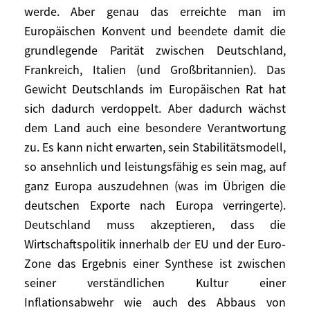
werde. Aber genau das erreichte man im
Deutschen zu veranlassen, auf diese
Europäischen Konvent und beendete damit die
Vorstellung zu verzichten, könnte Zug um
grundlegende Parität zwischen Deutschland,
Zug vorgeschlagen werden, die Aufgaben
Frankreich, Italien (und Großbritannien). Das
der Europäischen Zentralbank über die
Gewicht Deutschlands im Europäischen Rat hat
bloße Inflationsbekämpfung hinaus zu
erweitern und das Prinzip einer
sich dadurch verdoppelt. Aber dadurch wächst
Wirtschaftsregierung der Euro-Zone
dem Land auch eine besondere Verantwortung
festzuschreiben. Und dann hieße es:
zu. Es kann nicht erwarten, sein Stabilitätsmodell,
verhandeln.
so ansehnlich und leistungsfähig es sein mag, auf
ganz Europa auszudehnen (was im Übrigen die
Frankreich verlangt zweifellos viel von
deutschen Exporte nach Europa verringerte).
Deutschland, aber auch Deutschland
Deutschland muss akzeptieren, dass die
verlangt viel von seinen Partnern. Seit der
Wirtschaftspolitik innerhalb der EU und der Euro-
Zeit von Bundeskanzler Schröder fordert
Zone das Ergebnis einer Synthese ist zwischen
Deutschland, dass bei der Festlegung der
seiner verständlichen Kultur einer
Stimmrechte im Europäischen Rat die
Inflationsabwehr wie auch des Abbaus von
Bevölkerungsgröße stärker berücksichtigt