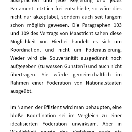
aussprächen und jede Regierung und jedes
Die von den 27 EU-Mitgliedstaaten im Juni
Parlament letztlich frei entschiede, so wäre dies
getroffenen Abmachungen bleiben in
nicht nur akzeptabel, sondern auch seit langem
diesem Punkt unklar.
schon möglich gewesen. Die Paragraphen 103
und 109 des Vertrags von Maastricht sahen diese
Wenn umgekehrt die Kommission und die
Möglichkeit vor. Hierbei handelt es sich um
übrigen Mitgliedstaaten nur Kommentare
Koordination, und nicht um Föderalisierung.
und Empfehlungen zu den
Weder wird die Souveränität ausgedünnt noch
Haushaltsentwürfen abgäben oder sogar
aufgegeben (zu wessen Gunsten?) und auch nicht
öffentliche Warnungen aussprächen und
übertragen. Sie würde gemeinschaftlich im
jede Regierung und jedes Parlament
Rahmen einer Föderation von Nationalstaaten
letztlich frei entschiede, so wäre dies nicht
nur akzeptabel, sondern auch seit langem
ausgeübt.
schon möglich gewesen. Die Paragraphen
103 und 109 des Vertrags von Maastricht
Im Namen der Effizienz wird man behaupten, eine
sahen diese Möglichkeit vor. Hierbei
bloße Koordination sei im Vergleich zu einer
handelt es sich um Koordination, und nicht
idealisierten Föderation unwirksam. Aber in
um Föderalisierung. Weder wird die
Wirklichkeit wurde das Verfahren noch nie