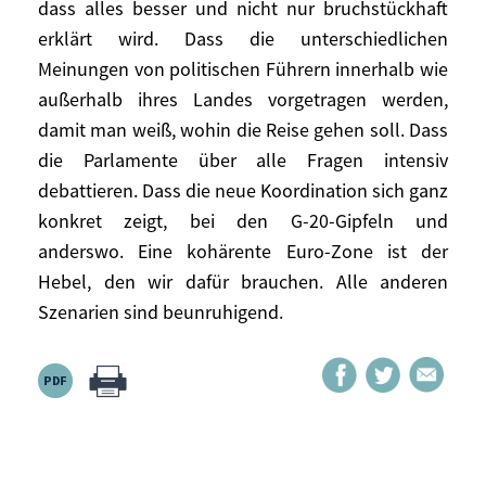
den anderen funktioniert. Man wird weder
dass alles besser und nicht nur bruchstückhaft
den Vertrag noch die europäischen
erklärt wird. Dass die unterschiedlichen
Realitäten austauschen können. Was
Meinungen von politischen Führern innerhalb wie
können Catherine Ashton, Herman van
außerhalb ihres Landes vorgetragen werden,
Rompuy oder José Manuel Barroso
damit man weiß, wohin die Reise gehen soll. Dass
ausrichten, wenn Frankreich und
die Parlamente über alle Fragen intensiv
Deutschland und andere große Länder sich
debattieren. Dass die neue Koordination sich ganz
nicht einig sind? Im umgekehrten Fall
konkret zeigt, bei den G-20-Gipfeln und
können sie dagegen sehr viel ausrichten.
anderswo. Eine kohärente Euro-Zone ist der
Europa muss sich pragmatisch und
Hebel, den wir dafür brauchen. Alle anderen
zielstrebig in dieser Weise stärken.
Szenarien sind beunruhigend.
Alles hängt miteinander zusammen: Der
Neubeginn einer deutsch-französischen
Verständigung, die die übrigen Partner
mitnimmt; eine koordinierte Aktion im
Rahmen der 16, der 27, der G 7, der G 20.
Lassen wir uns vor allem nicht wieder auf