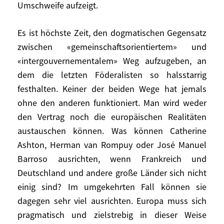
Umschweife aufzeigt.
Fiskalpolitik.
Es ist höchste Zeit, den dogmatischen Gegensatz
Wir dürfen nicht vergessen, dass wir heute
das Ende der westlichen Monopolstellung
zwischen «gemeinschaftsorientiertem» und
erleben und der multipolare Wettbewerb
«intergouvernementalem» Weg aufzugeben, an
sich verstärkt. Wir müssen daher Europa zu
dem die letzten Föderalisten so halsstarrig
einem dieser Pole machen – andernfalls
festhalten. Keiner der beiden Wege hat jemals
wird es zu einem Protektorat.
ohne den anderen funktioniert. Man wird weder
den Vertrag noch die europäischen Realitäten
So mag man daran erinnern, dass die
austauschen können. Was können Catherine
wichtigsten Länder sich über die
Ashton, Herman van Rompuy oder José Manuel
strategischen Ausrichtungen einigen
Barroso ausrichten, wenn Frankreich und
müssen, wenn Europa weiterhin Gewicht
Deutschland und andere große Länder sich nicht
haben soll: über die Regulierung der
einig sind? Im umgekehrten Fall können sie
Finanzmärkte (hier scheint eine Einigung
dagegen sehr viel ausrichten. Europa muss sich
zwischen Frankreich und Deutschland und
pragmatisch und zielstrebig in dieser Weise
in manchen Punkten sogar mit England in