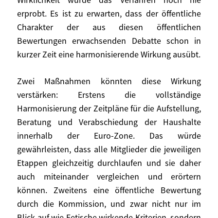
Souveränität ausgedünnt noch aufgegeben
erprobt. Es ist zu erwarten, dass der öffentliche
(zu wessen Gunsten?) und auch nicht
Charakter der aus diesen öffentlichen
übertragen. Sie würde gemeinschaftlich im
Bewertungen erwachsenden Debatte schon in
Rahmen einer Föderation von
kurzer Zeit eine harmonisierende Wirkung ausübt.
Nationalstaaten ausgeübt.
Zwei Maßnahmen könnten diese Wirkung
Im Namen der Effizienz wird man
verstärken: Erstens die vollständige
behaupten, eine bloße Koordination sei im
Harmonisierung der Zeitpläne für die Aufstellung,
Vergleich zu einer idealisierten Föderation
Beratung und Verabschiedung der Haushalte
unwirksam. Aber in Wirklichkeit wurde das
Verfahren noch nie erprobt. Es ist zu
innerhalb der Euro-Zone. Das würde
erwarten, dass der öffentliche Charakter
gewährleisten, dass alle Mitglieder die jeweiligen
der aus diesen öffentlichen Bewertungen
Etappen gleichzeitig durchlaufen und sie daher
erwachsenden Debatte schon in kurzer
auch miteinander vergleichen und erörtern
Zeit eine harmonisierende Wirkung ausübt.
können. Zweitens eine öffentliche Bewertung
durch die Kommission, und zwar nicht nur im
Zwei Maßnahmen könnten diese Wirkung
Blick auf wie Fetische wirkende Kriterien, sondern