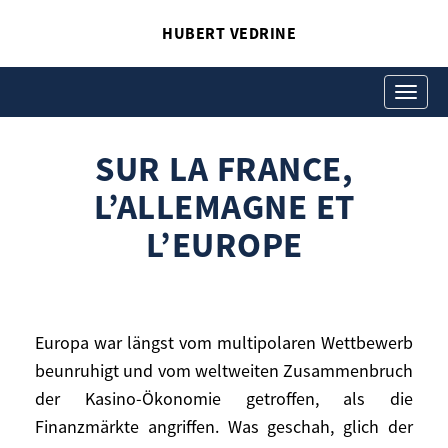
HUBERT VEDRINE
SUR LA FRANCE,
L’ALLEMAGNE ET
Toggle
navigati
L’EUROPE
SUR LA FRANCE,
Hubert Vedrine
Sur la France, l’Allemagne et l’Europe
L’ALLEMAGNE ET
L’EUROPE
Europa war längst vom multipolaren Wettbewerb
beunruhigt und vom weltweiten Zusammenbruch
Europa war längst vom multipolaren
der Kasino-Ökonomie getroffen, als die
Wettbewerb beunruhigt und vom
Finanzmärkte angriffen. Was geschah, glich der
weltweiten Zusammenbruch der Kasino-