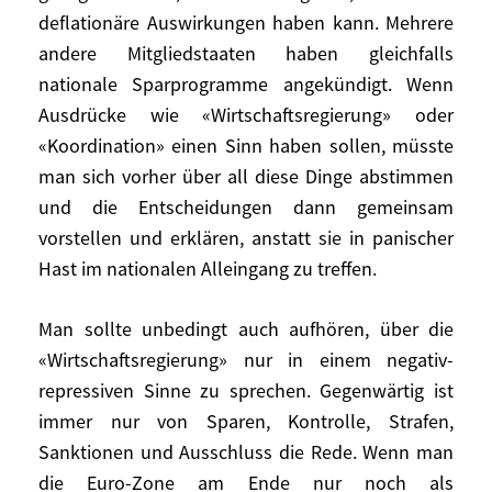
entweder ideologische Gründe, oder sie
deflationäre Auswirkungen haben kann. Mehrere
speist sich aus Hintergedanken. Jedenfalls
andere Mitgliedstaaten haben gleichfalls
will Bundeskanzlerin Merkel keinen Gipfel
nationale Sparprogramme angekündigt. Wenn
der 16 Euro-Staaten, es sein denn, dies
Ausdrücke wie «Wirtschaftsregierung» oder
wäre «notwendig». Also sollten wir ihr
«Koordination» einen Sinn haben sollen, müsste
beweisen, dass ein solcher Gipfel
man sich vorher über all diese Dinge abstimmen
notwendig ist, und machen wir auf diese
und die Entscheidungen dann gemeinsam
ganz pragmatische Weise Fortschritte,
vorstellen und erklären, anstatt sie in panischer
ohne neue Institutionen zu schaffen.
Hast im nationalen Alleingang zu treffen.
Was die Koordination angeht, so hat Frau
Man sollte unbedingt auch aufhören, über die
Merkel für Deutschland im Alleingang eine
Sparpolitik beschlossen, deren
«Wirtschaftsregierung» nur in einem negativ-
ökonomischer Sinn die Vereinigten Staaten
repressiven Sinne zu sprechen. Gegenwärtig ist
in Gestalt von Präsident Obama schon vor
immer nur von Sparen, Kontrolle, Strafen,
dem G-20-Gipfel in Zweifel gezogen haben,
Sanktionen und Ausschluss die Rede. Wenn man
weil sie negative, das heißt deflationäre
die Euro-Zone am Ende nur noch als