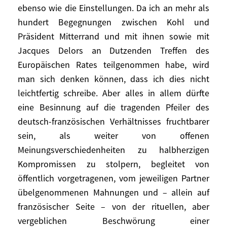
innerhalb der EU und der Euro-Zone das
ebenso wie die Einstellungen. Da ich an mehr als
Ergebnis einer Synthese ist zwischen
hundert Begegnungen zwischen Kohl und
seiner verständlichen Kultur einer
Präsident Mitterrand und mit ihnen sowie mit
Inflationsabwehr wie auch des Abbaus von
Jacques Delors an Dutzenden Treffen des
Haushaltsdefiziten und der absoluten
Europäischen Rates teilgenommen habe, wird
Notwendigkeit eines neuen Wachstums für
man sich denken können, dass ich dies nicht
Europa. Akzeptieren muss Deutschland
leichtfertig schreibe. Aber alles in allem dürfte
auch, dass diese Politik-Mischung
eine Besinnung auf die tragenden Pfeiler des
veränderbar sein sollte, auf veränderte
deutsch-französischen Verhältnisses fruchtbarer
Situationen reagieren können muss und
sein, als weiter von offenen
auch ein monetäres Element enthalten
Meinungsverschiedenheiten zu halbherzigen
wird und dass sie auf globaler Ebene einen
Kompromissen zu stolpern, begleitet von
«gerechten Tausch» fördert.
öffentlich vorgetragenen, vom jeweiligen Partner
Frankreich und Deutschland haben nur
übelgenommenen Mahnungen und – allein auf
selten dieselben Ausgangspositionen.
französischer Seite – von der rituellen, aber
Schon das führt zu mancherlei Zwist. Doch
vergeblichen Beschwörung einer