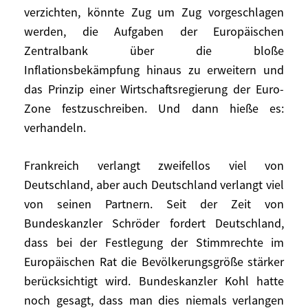
Ausschluss die Rede. Wenn man die Euro-
verzichten, könnte Zug um Zug vorgeschlagen
Zone am Ende nur noch als
werden, die Aufgaben der Europäischen
Besserungsanstalt wahrnimmt, wird man
Zentralbank über die bloße
den Europagedanken in den Köpfen der
Inflationsbekämpfung hinaus zu erweitern und
Menschen töten. Wir sollten klarmachen,
das Prinzip einer Wirtschaftsregierung der Euro-
dass die Sanierung der Staatsfinanzen
Zone festzuschreiben. Und dann hieße es:
zwar notwendig, aber kein Ziel an sich ist.
Und wir sollten eine Vision für die Zukunft
verhandeln.
entwickeln.
Frankreich verlangt zweifellos viel von
Deshalb wäre es auch ein schwerer Fehler,
Deutschland, aber auch Deutschland verlangt viel
die Verhandlungen über die Verträge
von seinen Partnern. Seit der Zeit von
wiederaufzunehmen und damit die Büchse
Bundeskanzler Schröder fordert Deutschland,
der Pandora zu öffnen – vor allem dann,
dass bei der Festlegung der Stimmrechte im
wenn es allein darum ginge, die
Europäischen Rat die Bevölkerungsgröße stärker
Sanktionen zu verschärfen.
berücksichtigt wird. Bundeskanzler Kohl hatte
noch gesagt, dass man dies niemals verlangen
Sollte es Frankreich nicht gelingen, die