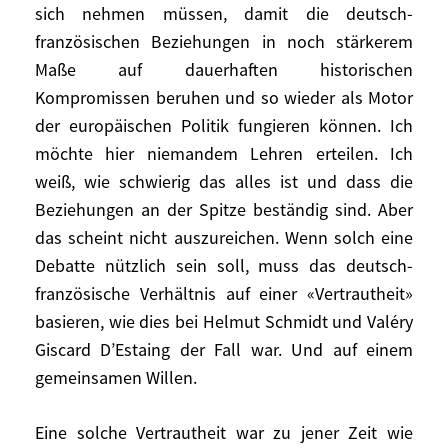
halbherzigen Kompromissen zu stolpern,
sich nehmen müssen, damit die deutsch-
begleitet von öffentlich vorgetragenen,
französischen Beziehungen in noch stärkerem
vom jeweiligen Partner übelgenommenen
Maße auf dauerhaften historischen
Mahnungen und – allein auf französischer
Kompromissen beruhen und so wieder als Motor
Seite – von der rituellen, aber vergeblichen
der europäischen Politik fungieren können. Ich
Beschwörung einer Wiederauferstehung
möchte hier niemandem Lehren erteilen. Ich
des deutsch-französischen «Paars».
weiß, wie schwierig das alles ist und dass die
Beziehungen an der Spitze beständig sind. Aber
Es geht nicht darum, einen
das scheint nicht auszureichen. Wenn solch eine
unkontrollierten öffentlichen
Schlagabtausch vor den sich gerade
Debatte nützlich sein soll, muss das deutsch-
bietenden Mikrofonen auszulösen,
französische Verhältnis auf einer «Vertrautheit»
verschärft noch durch sprachlich bedingte
basieren, wie dies bei Helmut Schmidt und Valéry
Missverständnisse. Es geht darum, mit
Giscard D’Estaing der Fall war. Und auf einem
durchdachten und freimütigen Erklärungen
gemeinsamen Willen.
aufzuwarten, zunächst an der Spitze und
dann auf allen Ebenen. Das mag für den
Eine solche Vertrautheit war zu jener Zeit wie
Augenblick zu einer Abkühlung des