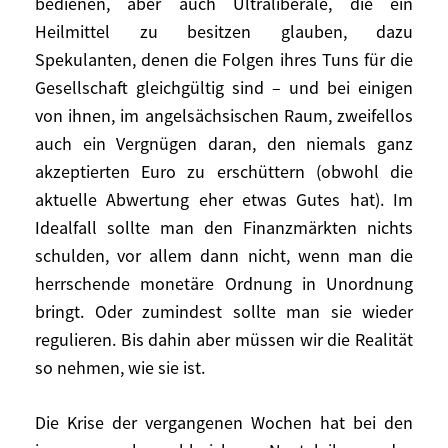
bedienen, aber auch Ultraliberale, die ein
Lassen wir die Epiloge über den Moloch
Heilmittel zu besitzen glauben, dazu
Finanzmarkt beiseite: Dort findet man
Spekulanten, denen die Folgen ihres Tuns für die
Gläubiger, die aufrichtig beunruhigt sind
Gesellschaft gleichgültig sind – und bei einigen
über die Unfähigkeit der Staaten, ihre
Schulden zu bedienen, aber auch
von ihnen, im angelsächsischen Raum, zweifellos
Ultraliberale, die ein Heilmittel zu besitzen
auch ein Vergnügen daran, den niemals ganz
glauben, dazu Spekulanten, denen die
akzeptierten Euro zu erschüttern (obwohl die
Folgen ihres Tuns für die Gesellschaft
aktuelle Abwertung eher etwas Gutes hat). Im
gleichgültig sind – und bei einigen von
Idealfall sollte man den Finanzmärkten nichts
ihnen, im angelsächsischen Raum,
schulden, vor allem dann nicht, wenn man die
zweifellos auch ein Vergnügen daran, den
herrschende monetäre Ordnung in Unordnung
niemals ganz akzeptierten Euro zu
bringt. Oder zumindest sollte man sie wieder
erschüttern (obwohl die aktuelle
regulieren. Bis dahin aber müssen wir die Realität
Abwertung eher etwas Gutes hat). Im
so nehmen, wie sie ist.
Idealfall sollte man den Finanzmärkten
nichts schulden, vor allem dann nicht,
Die Krise der vergangenen Wochen hat bei den
wenn man die herrschende monetäre