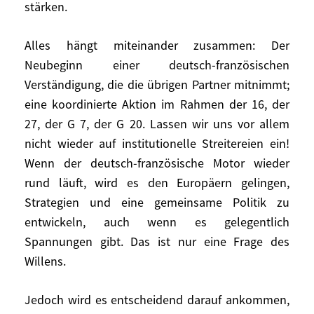
stärken.
Sicht), über die Umweltpolitik, über die
Beziehungen zu Russland, zu China, zum
Nahen und Mittleren Osten und auch zu
Alles hängt miteinander zusammen: Der
den Vereinigten Staaten (dort sollte man
Neubeginn einer deutsch-französischen
die durch Obama gebotenen Chancen
Verständigung, die die übrigen Partner mitnimmt;
nutzen). Die Brüsseler Kommission könnte
eine koordinierte Aktion im Rahmen der 16, der
diese strategische Annäherung fördern,
27, der G 7, der G 20. Lassen wir uns vor allem
indem sie die zu überwindenden
nicht wieder auf institutionelle Streitereien ein!
Divergenzen ohne Umschweife aufzeigt.
Wenn der deutsch-französische Motor wieder
rund läuft, wird es den Europäern gelingen,
Es ist höchste Zeit, den dogmatischen
Strategien und eine gemeinsame Politik zu
Gegensatz zwischen
entwickeln, auch wenn es gelegentlich
«gemeinschaftsorientiertem» und
Spannungen gibt. Das ist nur eine Frage des
«intergouvernementalem» Weg
Willens.
aufzugeben, an dem die letzten
Föderalisten so halsstarrig festhalten.
Keiner der beiden Wege hat jemals ohne
Jedoch wird es entscheidend darauf ankommen,