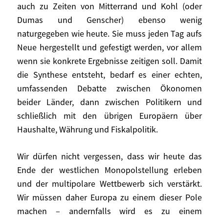
auch zu Zeiten von Mitterrand und Kohl (oder
bilateralen Verhältnisses führen, die man
Dumas und Genscher) ebenso wenig
aber in Kauf nehmen sollte, wenn es keine
naturgegeben wie heute. Sie muss jeden Tag aufs
andere Möglichkeit gibt.
Neue hergestellt und gefestigt werden, vor allem
wenn sie konkrete Ergebnisse zeitigen soll. Damit
Natürlich wird man diese Prüfung nur
die Synthese entsteht, bedarf es einer echten,
deshalb auf sich nehmen müssen, damit
umfassenden Debatte zwischen Ökonomen
die deutsch-französischen Beziehungen in
noch stärkerem Maße auf dauerhaften
beider Länder, dann zwischen Politikern und
historischen Kompromissen beruhen und
schließlich mit den übrigen Europäern über
so wieder als Motor der europäischen
Haushalte, Währung und Fiskalpolitik.
Politik fungieren können. Ich möchte hier
niemandem Lehren erteilen. Ich weiß, wie
Wir dürfen nicht vergessen, dass wir heute das
schwierig das alles ist und dass die
Ende der westlichen Monopolstellung erleben
Beziehungen an der Spitze beständig sind.
und der multipolare Wettbewerb sich verstärkt.
Aber das scheint nicht auszureichen. Wenn
Wir müssen daher Europa zu einem dieser Pole
solch eine Debatte nützlich sein soll, muss
machen – andernfalls wird es zu einem
das deutsch-französische Verhältnis auf