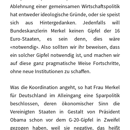
Wirtschaftsregierung für alle 27
Ablehnung einer gemeinsamen Wirtschaftspolitik
Mitgliedstaaten am Ende zugestanden hat,
hat entweder ideologische Gründe, oder sie speist
lehnt sie dies für die 16 Staaten der Euro-
sich aus Hintergedanken. Jedenfalls will
Zone immer noch ab, und zwar mit zwei
Bundeskanzlerin Merkel keinen Gipfel der 16
wenig überzeugenden Argumenten.
Euro-Staaten, es sein denn, dies wäre
«notwendig». Also sollten wir ihr beweisen, dass
Erstens, man wolle die Zentralbank nicht
ein solcher Gipfel notwendig ist, und machen wir
schwächen. Aber warum wäre die
auf diese ganz pragmatische Weise Fortschritte,
Zentralbank «geschwächt», wenn die 16
ohne neue Institutionen zu schaffen.
Euro-Länder eine gemeinsame
Wirtschaftspolitik betrieben? Zweitens,
Was die Koordination angeht, so hat Frau Merkel
man wolle kein Europa der zwei
für Deutschland im Alleingang eine Sparpolitik
Geschwindigkeiten schaffen. Dieses Europa
beschlossen, deren ökonomischer Sinn die
gibt es längst. Einige (nämlich 16 Staaten)
haben den Euro, andere (nämlich 11)
Vereinigten Staaten in Gestalt von Präsident
haben ihn nicht. Diese Ablehnung einer
Obama schon vor dem G-20-Gipfel in Zweifel
gemeinsamen Wirtschaftspolitik hat
gezogen haben, weil sie negative, das heißt