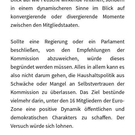
verstärken: Erstens die vollständige
in einem dynamischeren Sinne im Blick auf
Harmonisierung der Zeitpläne für die
konvergierende oder divergierende Momente
Aufstellung, Beratung und Verabschiedung
zwischen den Mitgliedstaaten.
der Haushalte innerhalb der Euro-Zone.
Das würde gewährleisten, dass alle
Sollte eine Regierung oder ein Parlament
Mitglieder die jeweiligen Etappen
beschließen, von den Empfehlungen der
gleichzeitig durchlaufen und sie daher
Kommission abzuweichen, würde dieses
auch miteinander vergleichen und erörtern
können. Zweitens eine öffentliche
begründet werden müssen. Alles in allem kann es
Bewertung durch die Kommission, und
also nicht darum gehen, die Haushaltspolitik aus
zwar nicht nur im Blick auf wie Fetische
Schwäche oder Mangel an Selbstvertrauen der
wirkende Kriterien, sondern in einem
Kommission zu überlassen. Das Ziel bestünde
dynamischeren Sinne im Blick auf
vielmehr darin, unter den 16 Mitgliedern der Euro-
konvergierende oder divergierende
Zone eine positive Dynamik öffentlichen und
Momente zwischen den Mitgliedstaaten.
demokratischen Charakters zu schaffen. Der
Versuch würde sich lohnen.
Sollte eine Regierung oder ein Parlament