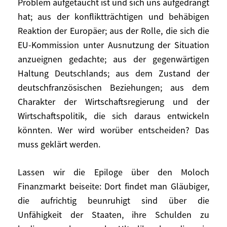
Problem aufgetaucht ist und sich uns aufgedrängt
sein». Aber wie sollen wir das anstellen?
hat; aus der konfliktträchtigen und behäbigen
Reaktion der Europäer; aus der Rolle, die sich die
Unbehagen erwächst aus der Art, wie
EU-Kommission unter Ausnutzung der Situation
dieses Problem aufgetaucht ist und sich
anzueignen gedachte; aus der gegenwärtigen
uns aufgedrängt hat; aus der
Haltung Deutschlands; aus dem Zustand der
konfliktträchtigen und behäbigen Reaktion
der Europäer; aus der Rolle, die sich die
deutschfranzösischen Beziehungen; aus dem
EU-Kommission unter Ausnutzung der
Charakter der Wirtschaftsregierung und der
Situation anzueignen gedachte; aus der
Wirtschaftspolitik, die sich daraus entwickeln
gegenwärtigen Haltung Deutschlands; aus
könnten. Wer wird worüber entscheiden? Das
dem Zustand der deutschfranzösischen
muss geklärt werden.
Beziehungen; aus dem Charakter der
Wirtschaftsregierung und der
Lassen wir die Epiloge über den Moloch
Wirtschaftspolitik, die sich daraus
Finanzmarkt beiseite: Dort findet man Gläubiger,
entwickeln könnten. Wer wird worüber
die aufrichtig beunruhigt sind über die
entscheiden? Das muss geklärt werden.
Unfähigkeit der Staaten, ihre Schulden zu