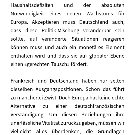
Haushaltsdefiziten und der absoluten
wird. Bundeskanzler Kohl hatte noch
Notwendigkeit eines neuen Wachstums für
gesagt, dass man dies niemals verlangen
werde. Aber genau das erreichte man im
Europa. Akzeptieren muss Deutschland auch,
Europäischen Konvent und beendete damit
dass diese Politik-Mischung veränderbar sein
die grundlegende Parität zwischen
sollte, auf veränderte Situationen reagieren
Deutschland, Frankreich, Italien (und
können muss und auch ein monetäres Element
Großbritannien). Das Gewicht
enthalten wird und dass sie auf globaler Ebene
Deutschlands im Europäischen Rat hat sich
einen «gerechten Tausch» fördert.
dadurch verdoppelt. Aber dadurch wächst
dem Land auch eine besondere
Frankreich und Deutschland haben nur selten
Verantwortung zu. Es kann nicht erwarten,
dieselben Ausgangspositionen. Schon das führt
sein Stabilitätsmodell, so ansehnlich und
zu mancherlei Zwist. Doch Europa hat keine echte
leistungsfähig es sein mag, auf ganz
Alternative zu einer deutschfranzösischen
Europa auszudehnen (was im Übrigen die
Verständigung. Um diesen Beziehungen ihre
deutschen Exporte nach Europa
unerlässliche Vitalität zurückzugeben, müssen wir
verringerte). Deutschland muss
vielleicht alles überdenken, die Grundlagen
akzeptieren, dass die Wirtschaftspolitik