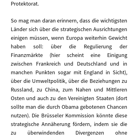
Protektorat.
einer «Vertrautheit» basieren, wie dies bei
Helmut Schmidt und Valéry Giscard
So mag man daran erinnern, dass die wichtigsten
D’Estaing der Fall war. Und auf einem
Länder sich über die strategischen Ausrichtungen
gemeinsamen Willen.
einigen müssen, wenn Europa weiterhin Gewicht
Eine solche Vertrautheit war zu jener Zeit
haben soll: über die Regulierung der
wie auch zu Zeiten von Mitterrand und
Finanzmärkte (hier scheint eine Einigung
Kohl (oder Dumas und Genscher) ebenso
zwischen Frankreich und Deutschland und in
wenig naturgegeben wie heute. Sie muss
manchen Punkten sogar mit England in Sicht),
jeden Tag aufs Neue hergestellt und
über die Umweltpolitik, über die Beziehungen zu
gefestigt werden, vor allem wenn sie
Russland, zu China, zum Nahen und Mittleren
konkrete Ergebnisse zeitigen soll. Damit
Osten und auch zu den Vereinigten Staaten (dort
die Synthese entsteht, bedarf es einer
sollte man die durch Obama gebotenen Chancen
echten, umfassenden Debatte zwischen
nutzen). Die Brüsseler Kommission könnte diese
Ökonomen beider Länder, dann zwischen
strategische Annäherung fördern, indem sie die
Politikern und schließlich mit den übrigen
zu überwindenden Divergenzen ohne
Europäern über Haushalte, Währung und