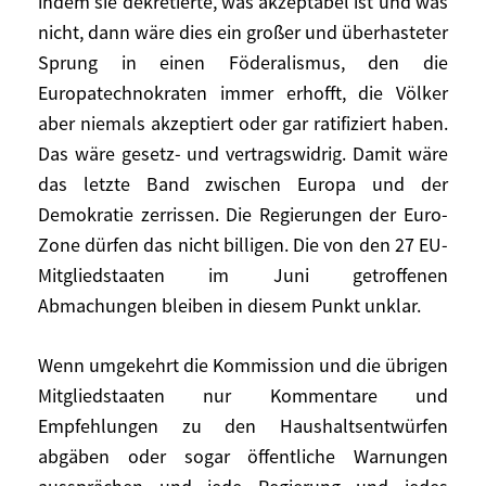
indem sie dekretierte, was akzeptabel ist und was
Wenn die EU-Kommission unter dem
nicht, dann wäre dies ein großer und überhasteter
Vorwand einer vorgängigen Prüfung der
Sprung in einen Föderalismus, den die
Haushaltsentwürfe, die ihr von den
Europatechnokraten immer erhofft, die Völker
Regierungen vor einer ersten Lesung in den
aber niemals akzeptiert oder gar ratifiziert haben.
jeweiligen Parlamenten vorgelegt werden
Das wäre gesetz- und vertragswidrig. Damit wäre
müssten, den Parlamenten die letzte
das letzte Band zwischen Europa und der
Entscheidung abnähme, indem sie
Demokratie zerrissen. Die Regierungen der Euro-
dekretierte, was akzeptabel ist und was
Zone dürfen das nicht billigen. Die von den 27 EU-
nicht, dann wäre dies ein großer und
Mitgliedstaaten im Juni getroffenen
überhasteter Sprung in einen
Abmachungen bleiben in diesem Punkt unklar.
Föderalismus, den die Europatechnokraten
immer erhofft, die Völker aber niemals
Wenn umgekehrt die Kommission und die übrigen
akzeptiert oder gar ratifiziert haben. Das
Mitgliedstaaten nur Kommentare und
wäre gesetz- und vertragswidrig. Damit
wäre das letzte Band zwischen Europa und
Empfehlungen zu den Haushaltsentwürfen
der Demokratie zerrissen. Die Regierungen
abgäben oder sogar öffentliche Warnungen
der Euro-Zone dürfen das nicht billigen.