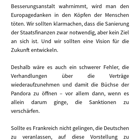
Auswirkungen haben kann. Mehrere
Besserungsanstalt wahrnimmt, wird man den
andere Mitgliedstaaten haben gleichfalls
Europagedanken in den Köpfen der Menschen
nationale Sparprogramme angekündigt.
töten. Wir sollten klarmachen, dass die Sanierung
Wenn Ausdrücke wie
der Staatsfinanzen zwar notwendig, aber kein Ziel
«Wirtschaftsregierung» oder
an sich ist. Und wir sollten eine Vision für die
«Koordination» einen Sinn haben sollen,
Zukunft entwickeln.
müsste man sich vorher über all diese
Dinge abstimmen und die Entscheidungen
Deshalb wäre es auch ein schwerer Fehler, die
dann gemeinsam vorstellen und erklären,
anstatt sie in panischer Hast im nationalen
Verhandlungen über die Verträge
Alleingang zu treffen.
wiederaufzunehmen und damit die Büchse der
Pandora zu öffnen – vor allem dann, wenn es
Man sollte unbedingt auch aufhören, über
allein darum ginge, die Sanktionen zu
die «Wirtschaftsregierung» nur in einem
verschärfen.
negativ-repressiven Sinne zu sprechen.
Gegenwärtig ist immer nur von Sparen,
Sollte es Frankreich nicht gelingen, die Deutschen
Kontrolle, Strafen, Sanktionen und
zu veranlassen, auf diese Vorstellung zu