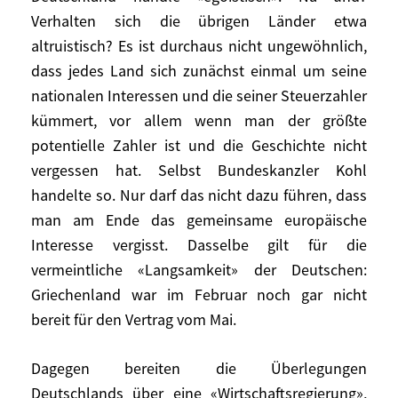
deutsch-französische Verhältnis. Nachdem
Verhalten sich die übrigen Länder etwa
die Bundesregierung am 7. Mai den Vertrag
altruistisch? Es ist durchaus nicht ungewöhnlich,
über die bedingte Hilfe für Griechenland
dass jedes Land sich zunächst einmal um seine
widerwillig unterschrieben hat, scheint
Deutschland nun seine strengen
nationalen Interessen und die seiner Steuerzahler
Vorstellungen der gesamten Eurozone
kümmert, vor allem wenn man der größte
oder gar allen 27 EU-Mitgliedern
potentielle Zahler ist und die Geschichte nicht
aufzwingen zu wollen. Darüber muss offen
vergessen hat. Selbst Bundeskanzler Kohl
und ernsthaft gesprochen werden.
handelte so. Nur darf das nicht dazu führen, dass
man am Ende das gemeinsame europäische
Doch zunächst zu einigen ungerechten
Interesse vergisst. Dasselbe gilt für die
Vorwürfen an die Adresse Deutschlands. Es
vermeintliche «Langsamkeit» der Deutschen:
heißt, Deutschland handle «egoistisch». Na
Griechenland war im Februar noch gar nicht
und? Verhalten sich die übrigen Länder
bereit für den Vertrag vom Mai.
etwa altruistisch? Es ist durchaus nicht
ungewöhnlich, dass jedes Land sich
Dagegen bereiten die Überlegungen
zunächst einmal um seine nationalen
Deutschlands über eine «Wirtschaftsregierung»,
Interessen und die seiner Steuerzahler