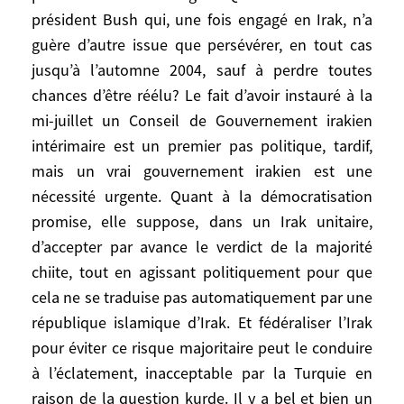
internationales de toutes sortes, ni de
président Bush qui, une fois engagé en Irak, n’a
l’opinion extérieure. Mais cela ne veut pas
guère d’autre issue que persévérer, en tout cas
dire qu’ils soutiendront durablement une
jusqu’à l’automne 2004, sauf à perdre toutes
politique extrême à la Rumsfeld ou à la
chances d’être réélu? Le fait d’avoir instauré à la
Wolfowitz. Les Américains pensent
mi-juillet un Conseil de Gouvernement irakien
assurément que leur régime politique et
intérimaire est un premier pas politique, tardif,
leur mode de vie sont les meilleurs du
monde. Ils peuvent être messianiques et
mais un vrai gouvernement irakien est une
manichéens. Cela ne les rend pas pour
nécessité urgente. Quant à la démocratisation
autant colonialistes ou impérialistes au
promise, elle suppose, dans un Irak unitaire,
sens où le furent les Britanniques ou les
d’accepter par avance le verdict de la majorité
Français. S’ils se découvrent piégés en Irak
chiite, tout en agissant politiquement pour que
dans une situation coloniale
cela ne se traduise pas automatiquement par une
catastrophique sans issue prévisible, haïs
république islamique d’Irak. Et fédéraliser l’Irak
et combattus comme occupants là où ils
pour éviter ce risque majoritaire peut le conduire
croyaient être des libérateurs adulés,
à l’éclatement, inacceptable par la Turquie en
harcelés par une guérilla sans soutien du
raison de la question kurde. Il y a bel et bien un