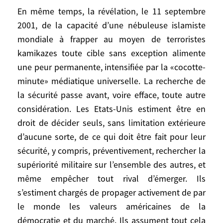
du Pentagone. Le 11-Septembre aura été
En même temps, la révélation, le 11 septembre
un détonateur déplaçant au sein de
2001, de la capacité d’une nébuleuse islamiste
l’administration Bush les équilibres au
mondiale à frapper au moyen de terroristes
profit du groupe Rumsfeld-Wolfowitz-
kamikazes toute cible sans exception alimente
Perle, fournissant à la réalisation de leurs
projets de longue date – unilatéralisme
une peur permanente, intensifiée par la «cocotte-
assumé, contournement de l’ONU,
minute» médiatique universelle. La recherche de
«wilsonisme botté», renversement de
la sécurité passe avant, voire efface, toute autre
Saddam Hussein – à la fois un prétexte et
considération. Les Etats-Unis estiment être en
une légitimation.
droit de décider seuls, sans limitation extérieure
d’aucune sorte, de ce qui doit être fait pour leur
En même temps, la révélation, le 11
sécurité, y compris, préventivement, rechercher la
septembre 2001, de la capacité d’une
supériorité militaire sur l’ensemble des autres, et
nébuleuse islamiste mondiale à frapper au
même empêcher tout rival d’émerger. Ils
moyen de terroristes kamikazes toute cible
s’estiment chargés de propager activement de par
sans exception alimente une peur
le monde les valeurs américaines de la
permanente, intensifiée par la «cocotte-
démocratie et du marché. Ils assument tout cela
minute» médiatique universelle. La