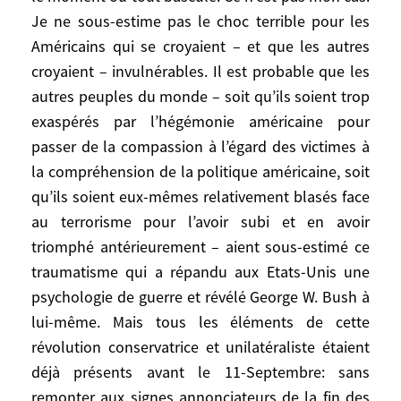
d’Européens devront la voir (la guerre)
Je ne sous-estime pas le choc terrible pour les
pour y croire (l’unilatéralisme) et
Américains qui se croyaient – et que les autres
commencer à en mesurer pleinement les
croyaient – invulnérables. Il est probable que les
conséquences.
autres peuples du monde – soit qu’ils soient trop
exaspérés par l’hégémonie américaine pour
Certains analystes datent du 11 septembre
passer de la compassion à l’égard des victimes à
2001 le moment où tout bascule. Ce n’est
la compréhension de la politique américaine, soit
pas mon cas. Je ne sous-estime pas le
qu’ils soient eux-mêmes relativement blasés face
choc terrible pour les Américains qui se
au terrorisme pour l’avoir subi et en avoir
croyaient – et que les autres croyaient –
invulnérables. Il est probable que les
triomphé antérieurement – aient sous-estimé ce
autres peuples du monde – soit qu’ils
traumatisme qui a répandu aux Etats-Unis une
soient trop exaspérés par l’hégémonie
psychologie de guerre et révélé George W. Bush à
américaine pour passer de la compassion à
lui-même. Mais tous les éléments de cette
l’égard des victimes à la compréhension de
révolution conservatrice et unilatéraliste étaient
la politique américaine, soit qu’ils soient
déjà présents avant le 11-Septembre: sans
eux-mêmes relativement blasés face au
remonter aux signes annonciateurs de la fin des