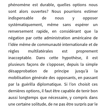
pourrait se borner, ayant pris date, à
phénomène est durable, quelles options nous
attendre tout en capitalisant autant que
sont alors ouvertes? Nous pourrions estimer
possible la sympathie que lui a value, dans
indispensable de nous y opposer
de nombreux pays, son opposition à la
systématiquement, même sans espérer un
guerre en Irak. Seulement, rien n’est moins
renversement rapide, en considérant que la
sûr. Cette sympathie peut être
négation par cette administration américaine de
contrebalancée par d’autres sentiments ou
d’autres intérêts, et l’unilatéralisme des
l’idée même de communauté internationale et de
Etats-Unis risque d’être durable, et ce pour
règles multilatérales est proprement
plusieurs raisons. Il traduit un rapport de
inacceptable. Dans cette hypothèse, il est
forces qui ne se corrigera pas de sitôt. Il
plusieurs façons de s’opposer, depuis la simple
résulte d’une profonde révolution
désapprobation de principe jusqu’à la
conservatrice des mentalités à l’oeuvre
mobilisation générale des opposants, en passant
depuis longtemps, que la personnalité du
par la guérilla diplomatique. Si l’on choisit ces
président Clinton a masquée pendant huit
dernières options, il faut être capable de tenir bon
ans, mais dont les signes s’accumulaient.
aussi longtemps que nécessaire, y compris dans
Enfin, le 11-Septembre l’a légitimé pour
une certaine solitude, de ne pas être surpris par le
tout ce qui touche à la sécurité des Etats-