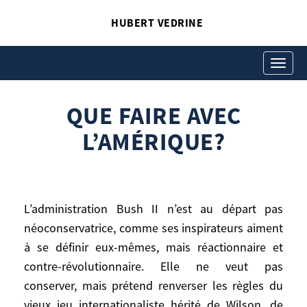
HUBERT VEDRINE
QUE FAIRE AVEC
L’AMÉRIQUE?
Toggle
navigati
Hubert Vedrine
Que faire avec l’Amérique?
QUE FAIRE AVEC
L’AMÉRIQUE?
L’administration Bush II n’est au départ pas
néoconservatrice, comme ses inspirateurs aiment
à se définir eux-mêmes, mais réactionnaire et
contre-révolutionnaire. Elle ne veut pas
L’administration Bush II n’est au départ
pas néoconservatrice, comme ses
conserver, mais prétend renverser les règles du
inspirateurs aiment à se définir eux-
vieux jeu internationaliste hérité de Wilson, de