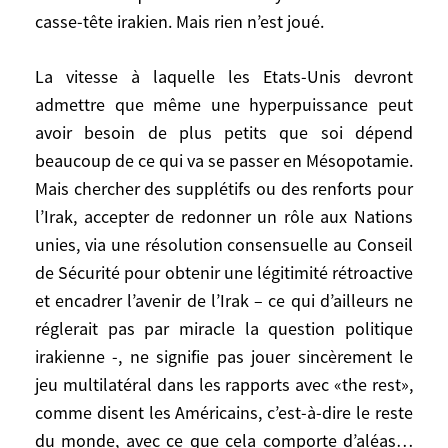
reste du monde, ils peuvent se décourager.
casse-tête irakien. Mais rien n’est joué.
Que fera alors le président Bush qui, une
fois engagé en Irak, n’a guère d’autre issue
La vitesse à laquelle les Etats-Unis devront
que persévérer, en tout cas jusqu’à
admettre que même une hyperpuissance peut
l’automne 2004, sauf à perdre toutes
chances d’être réélu? Le fait d’avoir
avoir besoin de plus petits que soi dépend
instauré à la mi-juillet un Conseil de
beaucoup de ce qui va se passer en Mésopotamie.
Gouvernement irakien intérimaire est un
Mais chercher des supplétifs ou des renforts pour
premier pas politique, tardif, mais un vrai
l’Irak, accepter de redonner un rôle aux Nations
gouvernement irakien est une nécessité
unies, via une résolution consensuelle au Conseil
urgente. Quant à la démocratisation
de Sécurité pour obtenir une légitimité rétroactive
promise, elle suppose, dans un Irak
et encadrer l’avenir de l’Irak – ce qui d’ailleurs ne
unitaire, d’accepter par avance le verdict
réglerait pas par miracle la question politique
de la majorité chiite, tout en agissant
irakienne -, ne signifie pas jouer sincèrement le
politiquement pour que cela ne se traduise
jeu multilatéral dans les rapports avec «the rest»,
pas automatiquement par une république
comme disent les Américains, c’est-à-dire le reste
islamique d’Irak. Et fédéraliser l’Irak pour
du monde, avec ce que cela comporte d’aléas…
éviter ce risque majoritaire peut le