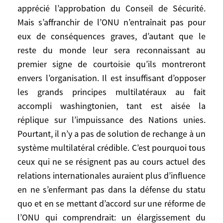
Etats-Unis? Les exemples du protocole de
apprécié l’approbation du Conseil de Sécurité.
Kyoto ou de la Cour pénale – où les Etats-
Mais s’affranchir de l’ONU n’entraînait pas pour
Unis n’ont tenu aucun compte des
eux de conséquences graves, d’autant que le
positions unanimes des Européens – ne
reste du monde leur sera reconnaissant au
plaident pas dans ce sens, mais la
premier signe de courtoisie qu’ils montreront
démarche mérite d’être prise en
envers l’organisation. Il est insuffisant d’opposer
considération.
les grands principes multilatéraux au fait
accompli washingtonien, tant est aisée la
Mais si influencer les Etats-Unis se révèle
réplique sur l’impuissance des Nations unies.
presque impossible dans les conditions
Pourtant, il n’y a pas de solution de rechange à un
actuelles, il faut alors, dans l’intérêt de
système multilatéral crédible. C’est pourquoi tous
l’équilibre du monde et peut-être même
ceux qui ne se résignent pas au cours actuel des
dans leur propre intérêt, modifier les
relations internationales auraient plus d’influence
rapports de forces et bâtir un contrepoids
au niveau international comme au niveau
en ne s’enfermant pas dans la défense du statu
européen. Un contrepoids n’est pas
quo et en se mettant d’accord sur une réforme de
forcément hostile – voir l’euro -, mais il
l’ONU qui comprendrait: un élargissement du