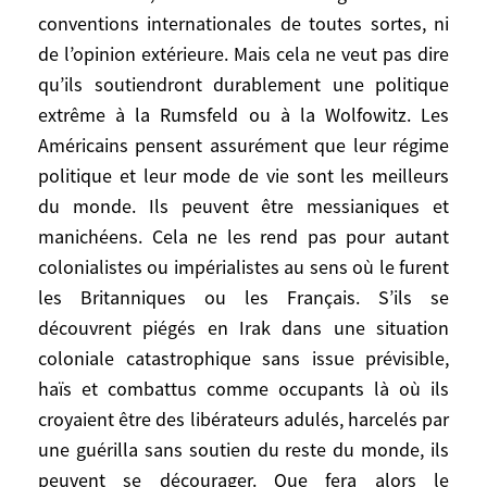
Cette interrogation n’est pas seulement la
conventions internationales de toutes sortes, ni
nôtre. Elle est d’abord celle de certains
de l’opinion extérieure. Mais cela ne veut pas dire
Américains qui se demandent, cinquante
qu’ils soutiendront durablement une politique
ans après que Raymond Aron eut parlé de
extrême à la Rumsfeld ou à la Wolfowitz. Les
«République impériale», quoi faire de leur
Américains pensent assurément que leur régime
«hyperpuissance» désormais avouée.
politique et leur mode de vie sont les meilleurs
Pourront-ils vraiment s’en tenir à une ligne
du monde. Ils peuvent être messianiques et
aussi dominatrice, sans concession
manichéens. Cela ne les rend pas pour autant
aucune, cantonner l’ONU dans un rôle
colonialistes ou impérialistes au sens où le furent
marginal, affirmer leur droit à la guerre
préventive, vouer aux gémonies la
les Britanniques ou les Français. S’ils se
philosophie multilatéraliste, combattre
découvrent piégés en Irak dans une situation
l’émergence de tout autre pôle, fût-il allié?
coloniale catastrophique sans issue prévisible,
Certes, les Américains donnent carte
haïs et combattus comme occupants là où ils
blanche à leur président pour garantir ou
croyaient être des libérateurs adulés, harcelés par
rétablir tous azimuts leur sécurité, sans
une guérilla sans soutien du reste du monde, ils
souci des règles ou des conventions
peuvent se décourager. Que fera alors le