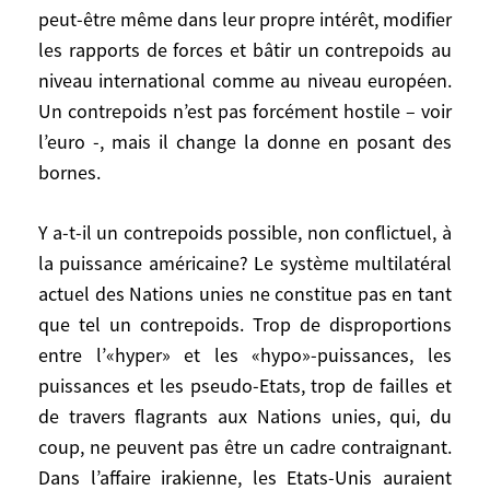
peut-être même dans leur propre intérêt, modifier
multilatérales est proprement
inacceptable. Dans cette hypothèse, il est
les rapports de forces et bâtir un contrepoids au
plusieurs façons de s’opposer, depuis la
niveau international comme au niveau européen.
simple désapprobation de principe jusqu’à
Un contrepoids n’est pas forcément hostile – voir
la mobilisation générale des opposants, en
l’euro -, mais il change la donne en posant des
passant par la guérilla diplomatique. Si
bornes.
l’on choisit ces dernières options, il faut
être capable de tenir bon aussi longtemps
Y a-t-il un contrepoids possible, non conflictuel, à
que nécessaire, y compris dans une
la puissance américaine? Le système multilatéral
certaine solitude, de ne pas être surpris
actuel des Nations unies ne constitue pas en tant
par le prix à payer sur divers plans, et de
que tel un contrepoids. Trop de disproportions
rester soutenu par son opinion.
entre l’«hyper» et les «hypo»-puissances, les
puissances et les pseudo-Etats, trop de failles et
Une autre voie consisterait au contraire à
de travers flagrants aux Nations unies, qui, du
chercher à influencer les Etats-Unis. Les
coup, ne peuvent pas être un cadre contraignant.
Européens, s’ils étaient d’accord entre eux,
auraient-ils une réelle influence sur les
Dans l’affaire irakienne, les Etats-Unis auraient