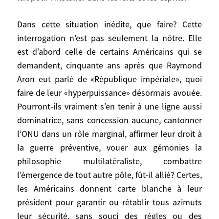
Conseil de Sécurité de l’ONU l’occasion de
montrer qu’il n’était pas irrelevant en
Dans cette situation inédite, que faire? Cette
ratifiant les décisions déjà prises par lui!
interrogation n’est pas seulement la nôtre. Elle
Mais que, la majorité des voix requise
est d’abord celle de certains Américains qui se
n’ayant pu être rassemblée, notamment du
demandent, cinquante ans après que Raymond
fait de la France, le président américain,
Aron eut parlé de «République impériale», quoi
qui avait prévenu qu’il irait avec ou sans
faire de leur «hyperpuissance» désormais avouée.
l’ONU, a fait ce qu’il avait annoncé.
Pourront-ils vraiment s’en tenir à une ligne aussi
Plusieurs mois plus tard, le monde
dominatrice, sans concession aucune, cantonner
abasourdi en est encore à mesurer
l’ONU dans un rôle marginal, affirmer leur droit à
pleinement ce que signifie cette
la guerre préventive, vouer aux gémonies la
affirmation de la caducité de l’idée
philosophie multilatéraliste, combattre
multilatérale par le pays qui avait le plus
fait pour l’installer dans les faits et les
l’émergence de tout autre pôle, fût-il allié? Certes,
esprits.
les Américains donnent carte blanche à leur
président pour garantir ou rétablir tous azimuts
Dans cette situation inédite, que faire?
leur sécurité, sans souci des règles ou des