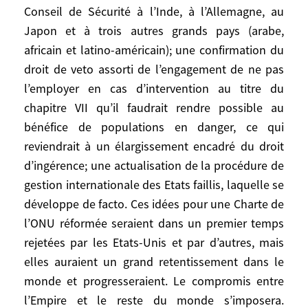
change la donne en posant des bornes.
Conseil de Sécurité à l’Inde, à l’Allemagne, au
Japon et à trois autres grands pays (arabe,
Y a-t-il un contrepoids possible, non
africain et latino-américain); une confirmation du
conflictuel, à la puissance américaine? Le
droit de veto assorti de l’engagement de ne pas
système multilatéral actuel des Nations
l’employer en cas d’intervention au titre du
unies ne constitue pas en tant que tel un
chapitre VII qu’il faudrait rendre possible au
contrepoids. Trop de disproportions entre
bénéfice de populations en danger, ce qui
l’«hyper» et les «hypo»-puissances, les
reviendrait à un élargissement encadré du droit
puissances et les pseudo-Etats, trop de
d’ingérence; une actualisation de la procédure de
failles et de travers flagrants aux Nations
gestion internationale des Etats faillis, laquelle se
unies, qui, du coup, ne peuvent pas être un
cadre contraignant. Dans l’affaire
développe de facto. Ces idées pour une Charte de
irakienne, les Etats-Unis auraient apprécié
l’ONU réformée seraient dans un premier temps
l’approbation du Conseil de Sécurité. Mais
rejetées par les Etats-Unis et par d’autres, mais
s’affranchir de l’ONU n’entraînait pas pour
elles auraient un grand retentissement dans le
eux de conséquences graves, d’autant que
monde et progresseraient. Le compromis entre
le reste du monde leur sera reconnaissant
l’Empire et le reste du monde s’imposera.