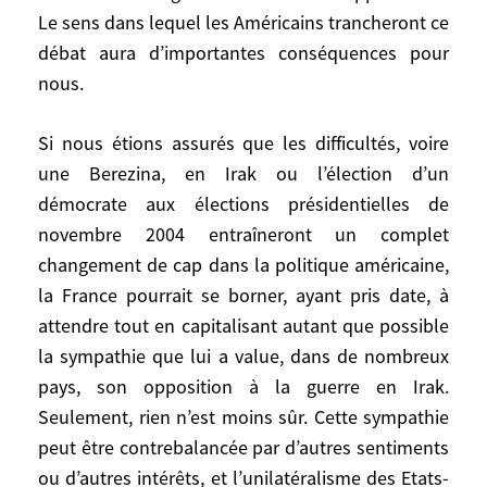
-, ne signifie pas jouer sincèrement le jeu
Le sens dans lequel les Américains trancheront ce
multilatéral dans les rapports avec «the
débat aura d’importantes conséquences pour
rest», comme disent les Américains, c’est-
nous.
à-dire le reste du monde, avec ce que cela
comporte d’aléas… Les prochaines années
Si nous étions assurés que les difficultés, voire
ne seront pas du tout les mêmes selon
une Berezina, en Irak ou l’élection d’un
que les Américains s’en tiendront, dans
démocrate aux élections présidentielles de
leurs rapports avec le monde extérieur, à
novembre 2004 entraîneront un complet
leur souverainisme, à leur
changement de cap dans la politique américaine,
exceptionnalisme et à leur militarisme, ou
la France pourrait se borner, ayant pris date, à
qu’ils reviendront à l’idée que le monde
attendre tout en capitalisant autant que possible
étant vaste et compliqué, ils ont quand
la sympathie que lui a value, dans de nombreux
même besoin d’une politique étrangère,
comme Henry Kissinger le leur rappelle
pays, son opposition à la guerre en Irak.
régulièrement. Cela impliquerait une
Seulement, rien n’est moins sûr. Cette sympathie
certaine aptitude à prendre en
peut être contrebalancée par d’autres sentiments
considération le point de vue des autres, à
ou d’autres intérêts, et l’unilatéralisme des Etats-