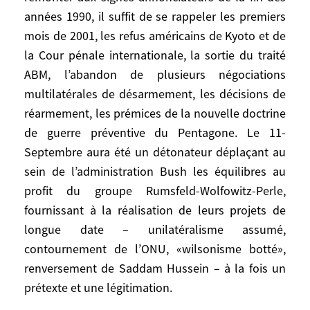
terrorisme pour l’avoir subi et en avoir
années 1990, il suffit de se rappeler les premiers
triomphé antérieurement – aient sous-
mois de 2001, les refus américains de Kyoto et de
estimé ce traumatisme qui a répandu aux
la Cour pénale internationale, la sortie du traité
Etats-Unis une psychologie de guerre et
ABM, l’abandon de plusieurs négociations
révélé George W. Bush à lui-même. Mais
multilatérales de désarmement, les décisions de
tous les éléments de cette révolution
réarmement, les prémices de la nouvelle doctrine
conservatrice et unilatéraliste étaient déjà
présents avant le 11-Septembre: sans
de guerre préventive du Pentagone. Le 11-
remonter aux signes annonciateurs de la
Septembre aura été un détonateur déplaçant au
fin des années 1990, il suffit de se rappeler
sein de l’administration Bush les équilibres au
les premiers mois de 2001, les refus
profit du groupe Rumsfeld-Wolfowitz-Perle,
américains de Kyoto et de la Cour pénale
fournissant à la réalisation de leurs projets de
internationale, la sortie du traité ABM,
longue date – unilatéralisme assumé,
l’abandon de plusieurs négociations
contournement de l’ONU, «wilsonisme botté»,
multilatérales de désarmement, les
renversement de Saddam Hussein – à la fois un
décisions de réarmement, les prémices de
prétexte et une légitimation.
la nouvelle doctrine de guerre préventive