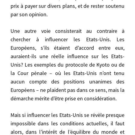
prix à payer sur divers plans, et de rester soutenu
Unis au sens le plus large du terme. Que
par son opinion.
les Etats-Unis aient intérêt à un meilleur
burden sharing (partage du fardeau) est
Une autre voie consisterait au contraire à
évident. Qu’ils soient prêts au decision
sharing (partage de la décision), rien ne le
chercher à influencer les Etats-Unis. Les
laisse prévoir. Même échaudés par l’Irak et
Européens, s’ils étaient d’accord entre eux,
moins aveuglés par leur puissance
auraient-ils une réelle influence sur les Etats-
militaire, ils ne seraient pas pour autant
Unis? Les exemples du protocole de Kyoto ou de
ramenés à un vrai multilatéralisme. Si le
la Cour pénale – où les Etats-Unis n’ont tenu
phénomène est durable, quelles options
aucun compte des positions unanimes des
nous sont alors ouvertes? Nous pourrions
Européens – ne plaident pas dans ce sens, mais la
estimer indispensable de nous y opposer
démarche mérite d’être prise en considération.
systématiquement, même sans espérer un
renversement rapide, en considérant que
Mais si influencer les Etats-Unis se révèle presque
la négation par cette administration
impossible dans les conditions actuelles, il faut
américaine de l’idée même de
alors, dans l’intérêt de l’équilibre du monde et
communauté internationale et de règles