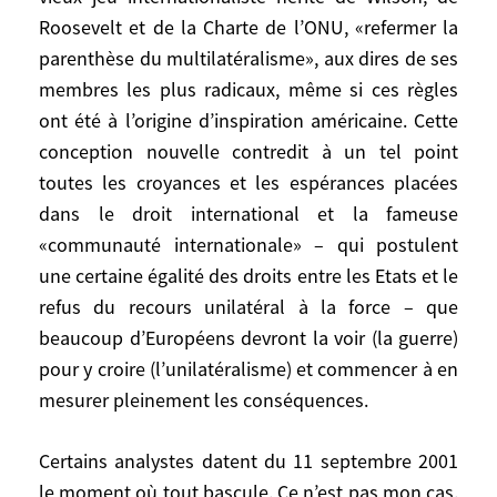
mêmes, mais réactionnaire et contre-
Roosevelt et de la Charte de l’ONU, «refermer la
révolutionnaire. Elle ne veut pas conserver,
parenthèse du multilatéralisme», aux dires de ses
mais prétend renverser les règles du vieux
membres les plus radicaux, même si ces règles
jeu internationaliste hérité de Wilson, de
ont été à l’origine d’inspiration américaine. Cette
Roosevelt et de la Charte de l’ONU,
conception nouvelle contredit à un tel point
«refermer la parenthèse du
toutes les croyances et les espérances placées
multilatéralisme», aux dires de ses
dans le droit international et la fameuse
membres les plus radicaux, même si ces
«communauté internationale» – qui postulent
règles ont été à l’origine d’inspiration
une certaine égalité des droits entre les Etats et le
américaine. Cette conception nouvelle
refus du recours unilatéral à la force – que
contredit à un tel point toutes les
beaucoup d’Européens devront la voir (la guerre)
croyances et les espérances placées dans
le droit international et la fameuse
pour y croire (l’unilatéralisme) et commencer à en
«communauté internationale» – qui
mesurer pleinement les conséquences.
postulent une certaine égalité des droits
entre les Etats et le refus du recours
Certains analystes datent du 11 septembre 2001
unilatéral à la force – que beaucoup
le moment où tout bascule. Ce n’est pas mon cas.