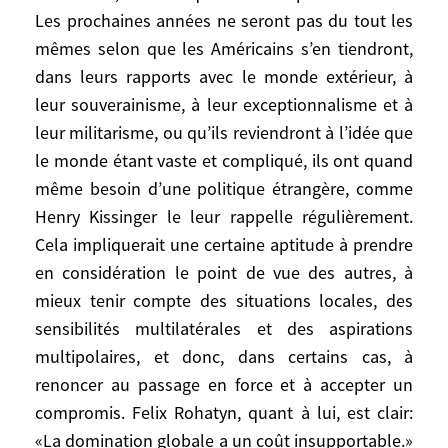
Les prochaines années ne seront pas du tout les
conduire à l’éclatement, inacceptable par
la Turquie en raison de la question kurde.
mêmes selon que les Américains s’en tiendront,
Il y a bel et bien un casse-tête irakien. Mais
dans leurs rapports avec le monde extérieur, à
rien n’est joué.
leur souverainisme, à leur exceptionnalisme et à
leur militarisme, ou qu’ils reviendront à l’idée que
La vitesse à laquelle les Etats-Unis devront
le monde étant vaste et compliqué, ils ont quand
admettre que même une hyperpuissance
même besoin d’une politique étrangère, comme
peut avoir besoin de plus petits que soi
Henry Kissinger le leur rappelle régulièrement.
dépend beaucoup de ce qui va se passer
Cela impliquerait une certaine aptitude à prendre
en Mésopotamie. Mais chercher des
en considération le point de vue des autres, à
supplétifs ou des renforts pour l’Irak,
mieux tenir compte des situations locales, des
accepter de redonner un rôle aux Nations
sensibilités multilatérales et des aspirations
unies, via une résolution consensuelle au
multipolaires, et donc, dans certains cas, à
Conseil de Sécurité pour obtenir une
renoncer au passage en force et à accepter un
légitimité rétroactive et encadrer l’avenir
de l’Irak – ce qui d’ailleurs ne réglerait pas
compromis. Felix Rohatyn, quant à lui, est clair:
par miracle la question politique irakienne
«La domination globale a un coût insupportable.»