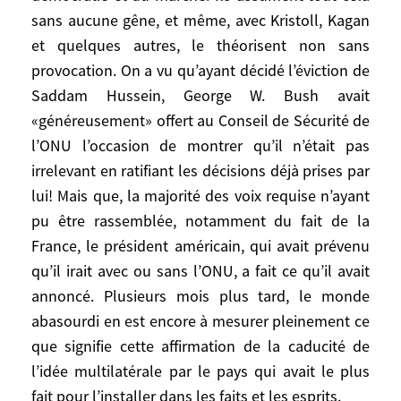
sans aucune gêne, et même, avec Kristoll, Kagan
recherche de la sécurité passe avant, voire
efface, toute autre considération. Les
et quelques autres, le théorisent non sans
Etats-Unis estiment être en droit de
provocation. On a vu qu’ayant décidé l’éviction de
décider seuls, sans limitation extérieure
Saddam Hussein, George W. Bush avait
d’aucune sorte, de ce qui doit être fait pour
«généreusement» offert au Conseil de Sécurité de
leur sécurité, y compris, préventivement,
l’ONU l’occasion de montrer qu’il n’était pas
rechercher la supériorité militaire sur
irrelevant en ratifiant les décisions déjà prises par
l’ensemble des autres, et même empêcher
lui! Mais que, la majorité des voix requise n’ayant
tout rival d’émerger. Ils s’estiment chargés
pu être rassemblée, notamment du fait de la
de propager activement de par le monde
France, le président américain, qui avait prévenu
les valeurs américaines de la démocratie et
qu’il irait avec ou sans l’ONU, a fait ce qu’il avait
du marché. Ils assument tout cela sans
annoncé. Plusieurs mois plus tard, le monde
aucune gêne, et même, avec Kristoll, Kagan
abasourdi en est encore à mesurer pleinement ce
et quelques autres, le théorisent non sans
que signifie cette affirmation de la caducité de
provocation. On a vu qu’ayant décidé
l’éviction de Saddam Hussein, George W.
l’idée multilatérale par le pays qui avait le plus
Bush avait «généreusement» offert au
fait pour l’installer dans les faits et les esprits.