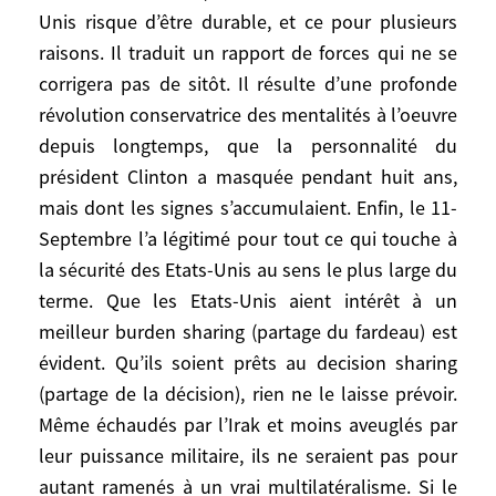
mieux tenir compte des situations locales,
Unis risque d’être durable, et ce pour plusieurs
des sensibilités multilatérales et des
raisons. Il traduit un rapport de forces qui ne se
aspirations multipolaires, et donc, dans
corrigera pas de sitôt. Il résulte d’une profonde
certains cas, à renoncer au passage en
révolution conservatrice des mentalités à l’oeuvre
force et à accepter un compromis. Felix
depuis longtemps, que la personnalité du
Rohatyn, quant à lui, est clair: «La
président Clinton a masquée pendant huit ans,
domination globale a un coût
mais dont les signes s’accumulaient. Enfin, le 11-
insupportable.» Le sens dans lequel les
Septembre l’a légitimé pour tout ce qui touche à
Américains trancheront ce débat aura
la sécurité des Etats-Unis au sens le plus large du
d’importantes conséquences pour nous.
terme. Que les Etats-Unis aient intérêt à un
Si nous étions assurés que les difficultés,
meilleur burden sharing (partage du fardeau) est
voire une Berezina, en Irak ou l’élection
évident. Qu’ils soient prêts au decision sharing
d’un démocrate aux élections
(partage de la décision), rien ne le laisse prévoir.
présidentielles de novembre 2004
Même échaudés par l’Irak et moins aveuglés par
entraîneront un complet changement de
leur puissance militaire, ils ne seraient pas pour
cap dans la politique américaine, la France
autant ramenés à un vrai multilatéralisme. Si le