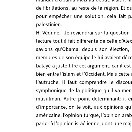
résolution de la question israélo-palestinienne e
de fibrillations, au reste de la région. E
d’Ahmadinejad, ou hier l’Irak de Saddam Hussein
pour empêcher une solution, cela fait p
ne peut pas uniquement la réduire à un face-à-fac
palestinien.
H. Védrine.- Je reviendrai sur la question israélo
H. Védrine.- Je reviendrai sur la question
fait différente de celle d’Alexandre Adler. En r
depuis son élection, avait l’intention (il l’avai
lecture tout à fait différente de celle d’Al
déconseillé en lui disant: il ne faut pas enfermer
savions qu’Obama, depuis son élection, a
que si l’avertissement de Huntington sur le risque 
membres de son équipe le lui avaient décon
fait tellement peur à tellement de gens qu’ils 
balayé à juste titre cet argument, car il est
élément fort dans un processus d’ensemble. C’es
bien entre l’islam et l’Occident. Mais cette
Afghanistan-Pakistan, et dans l’ensemble du mo
l’autruche. Il faut comprendre le dis
région. Car c’est un leader qui attache plus d’impo
symphonique de la politique qu’il va men
magnifiquement avec l’opinion américaine, l’o
musulman. Autre point déterminant: il en
certainement un jour il saura parler à l’opinion 
d’importance, on le voit, aux opinions qu’
américaine, l’opinion turque, l’opinion ar
N.O./F-C.- La fermeté de la Maison Blanche à l’égard du gouvernement israélien sur les implantations illégales comme sur la création d’un Etat palestinien,
parler à l’opinion israélienne, dont une ma
est un fait inédit dans l’histoire des relations is