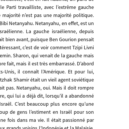
éricaine. Il a été diplômé de Harvard, il a vécu
 Parti travailliste, avec l’extrême gauche
 bras de fer avec les Américains ne lui convient
e majorité n’est pas une majorité politique.
ou à la fin de sa vie. Lui, les Américains, ça ne
Bibi Netanyahu. Netanyahu, en effet, est un
luent, important, un intellectuel fanatique; de sa
sraélienne. La gauche israélienne, depuis
andos israéliens, et qui est mort pour Israël. C’est
tait bien avant, puisque Ben Gourion pensait
e Gaulle qui veut. Beaucoup de gens l’estiment en
ntéressant, c’est de voir comment Tzipi Livni
ai parlé une fois dans ma vie. Il était passionné
hemin. Sharon, qui venait de la gauche mais
eux grands voisins l’Indonésie et la Malaisie. C’est
ore fait, mais il est très embarrassé. D’abord
est pas réaliste sans l’Etat palestinien. Il doit
-Unis, il connaît l’Amérique. Et pour lui,
Israël étant ce qu’il est ne va pas maintenant jouer
tzhak Shamir était un vieil agent soviétique
ès finement remarqué -, c’est une OPA amicale de la
nt du Fonds monétaire international, qui apprend à
ait pas. Netanyahu, oui. Mais il doit rompre
stre d’Israël aujourd’hui qui, aux côtés d’Obama,
, qui lui a déjà dit, lorsqu’il a abandonné
anche ait la double nationalité israélienne et
 Israël. C’est beaucoup plus encore qu’une
e lorsqu’il exige, en tapant du poing sur la table,
coup de gens l’estiment en Israël pour son
simiste que ça, parce que de beaucoup d’endroits
e fois dans ma vie. Il était passionné par
fluence du Hezbollah; de l’Irak, où la pacification
eux grands voisins l’Indonésie et la Malaisie.