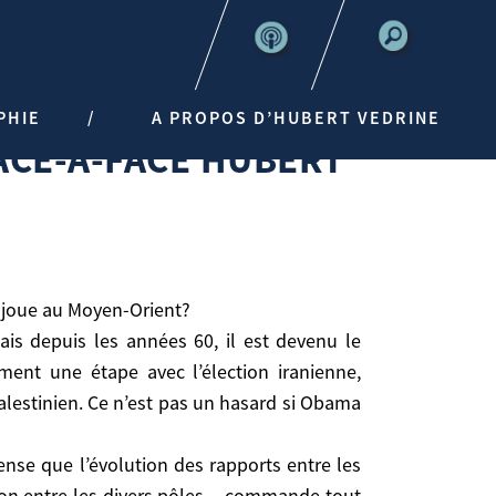
PHIE
A PROPOS D’HUBERT VEDRINE
ACE-À-FACE HUBERT
R
e joue au Moyen-Orient?
ais depuis les années 60, il est devenu le
nt une étape avec l’élection iranienne,
o-palestinien. Ce n’est pas un hasard si Obama
oue au Moyen-Orient?
 depuis les années 60, il est devenu le problème
ense que l’évolution des rapports entre les
’élection iranienne, l’évolution de la politique
on entre les divers pôles -, commande tout