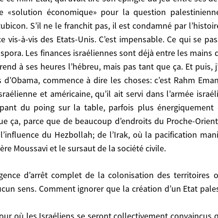
ampleur du mouvement réformateur derrière Moussavi et le
ne «solution économique» pour la question palestinienne,
ubicon. S’il ne le franchit pas, il est condamné par l’histoire
e vis-à-vis des Etats-Unis. C’est impensable. Ce qui se pas
nt ignorer que la création d’un Etat palestinien impliq
spora. Les finances israéliennes sont déjà entre les mains de
end à ses heures l’hébreu, mais pas tant que ça. Et puis, j’
ù les Israéliens se seront collectivement convaincus que 
tés d’Obama, commence à dire les choses: c’est Rahm Emanue
cessus; y compris avec les colons même si une minorité 
sraélienne et américaine, qu’il ait servi dans l’armée isr
 sorte d’OAS…
 tapant du poing sur la table, parfois plus énergiquemen
e d’Algérie.
ari, je pense que les Israéliens arriveront bon gré mal gré 
 que ça, parce que de beaucoup d’endroits du Proche-Orient
Armanet
 l’influence du Hezbollah; de l’Irak, où la pacification man
 Moussavi et le sursaut de la société civile.
ucun sens. Comment ignorer que la création d’un Etat pales
a Au Moyen-Orient? Le Face-À-Face Hubert Védrine-Alexandre
jour où les Israéliens se seront collectivement convaincus q