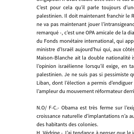
manifestement avance; et de l’Iran, où on a vu l’
C’est pour cela qu’il parle toujours d’u
palestinien. Il doit maintenant franchir le R
N.O/ F-C.- Obama est très ferme sur l’exigence d’arrêt complet de la colonisation des territoires occupés. Peut-il être entendu?A. Adler.- La croissance
ne va pas maintenant jouer l’intransigeanc
naturelle d’implantations n’a aucun sens. Comme
remarqué -, c’est une OPA amicale de la dia
colonies.
du Fonds monétaire international, qui appr
H. Védrine.- J’ai tendance à penser que le jour o
ministre d’Israël aujourd’hui qui, aux cô
américaines renforcées, ils iront au bout du pro
Maison-Blanche ait la double nationalité i
même si une petite partie d’entre eux créée une
l’opinion israélienne lorsqu’il exige, en
A. Adler.- Nous avons connu ça à la fin de la guerr
H. Védrine.- Mais finalement, s’il fallait faire un p
palestinien. Je ne suis pas si pessimiste
Propos recueillis par Gilles Anquetil et François 
Liban, dont l’élection a permis d’endiguer
l’ampleur du mouvement réformateur derrière
N.O/ F-C.- Obama est très ferme sur l’exigence d’arrêt complet de la colonisation des territoires occupés. Peut-il être entendu?A. Adler.- La
croissance naturelle d’implantations n’a a
Source:
Https://www.hubertvedrine.net
des habitants des colonies.
Homepage > Publications > Que Cherche Obam
H. Védrine.- J’ai tendance à penser que le 