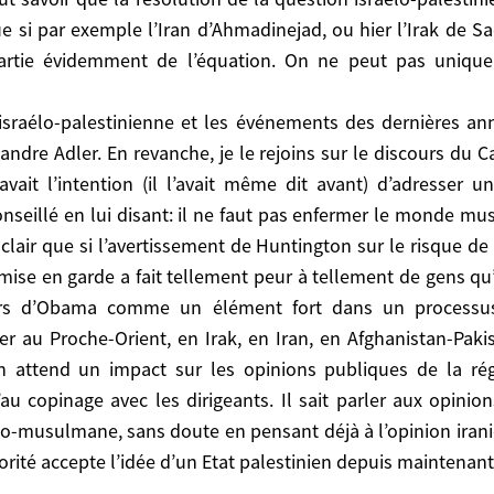
st intimement liée, par toutes sortes de fibrillations, a
t que si par exemple l’Iran d’Ahmadinejad, ou hier l’Irak de
 ont pesé de tout leur poids pour empêcher une solutio
artie évidemment de l’équation. On ne peut pas uniquem
e israélo-palestinien.
-palestinienne et les événements des dernières années, y
 israélo-palestinienne et les événements des dernières an
evanche, je le rejoins sur le discours du Caire. C’est u
t même dit avant) d’adresser un discours au monde musul
exandre Adler. En revanche, je le rejoins sur le discours du 
 le monde musulman dans une définition culturaliste. Il a 
vait l’intention (il l’avait même dit avant) d’adresse
de clash entre les civilisations a un sens, c’est bien ent
seillé en lui disant: il ne faut pas enfermer le monde musu
l’ont niée, par une sorte de politique de l’autruche.
 clair que si l’avertissement de Huntington sur le risque de 
t un accompagnement symphonique de la politique qu’il
 mise en garde a fait tellement peur à tellement de gens qu’
nde arabo-musulman. Autre point déterminant: il en at
cours d’Obama comme un élément fort dans un process
rtance, on le voit, aux opinions qu’au copinage avec les 
er au Proche-Orient, en Irak, en Iran, en Afghanistan-Pak
pinion turque, l’opinion arabo-musulmane, sans dout
 attend un impact sur les opinions publiques de la rég
israélienne, dont une majorité accepte l’idée d’un Etat p
au copinage avec les dirigeants. Il sait parler aux opinions
abo-musulmane, sans doute en pensant déjà à l’opinion ira
jorité accepte l’idée d’un Etat palestinien depuis maintenan
raélo-américaines. Israël fera-t-il les frais de la nouvel