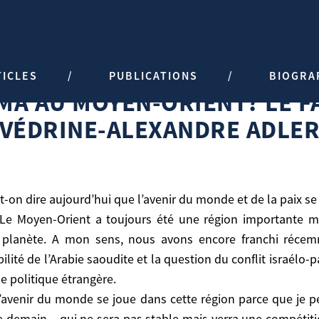
TICLES
PUBLICATIONS
BIOGRA
A AU MOYEN-ORIENT? LE F
ce Hubert Védrine-Alexandre Adler
VÉDRINE-ALEXANDRE ADLE
t-on dire aujourd’hui que l’avenir du monde et de la paix s
. Le Moyen-Orient a toujours été une région importante m
planète. A mon sens, nous avons encore franchi récemme
abilité de l’Arabie saoudite et la question du conflit israél
ire aujourd’hui que l’avenir du monde et de la paix se j
e politique étrangère.
oyen-Orient a toujours été une région importante mais
l’avenir du monde se joue dans cette région parce que je p
s, nous avons encore franchi récemment une étape avec l
 demain – qui ne sera pas stable mais verra une compétiti