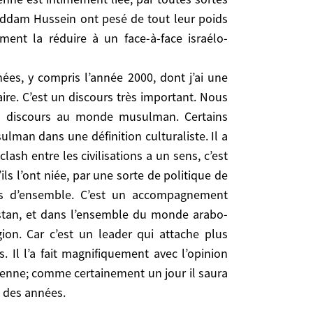
u reste de la région. Et que si par exemple l’Iran
 Saddam Hussein ont pesé de tout leur poids
n, cela fait partie évidemment de l’équation. On
ent la réduire à un face-à-face israélo-
 compris l’année 2000, dont j’ai une lecture tout à
nées, y compris l’année 2000, dont j’ai une
n discours très important. Nous savions qu’Obama,
man. Certains membres de son équipe le lui avaient
Caire. C’est un discours très important. Nous
balayé à juste titre cet argument, car il est clair
r un discours au monde musulman. Certains
re l’islam et l’Occident. Mais cette mise en garde a
lman dans une définition culturaliste. Il a
 Il faut comprendre le discours d’Obama comme un
clash entre les civilisations a un sens, c’est
 va mener au Proche-Orient, en Irak, en Iran, en
ils l’ont niée, par une sorte de politique de
tend un impact sur les opinions publiques de la
us d’ensemble. C’est un accompagnement
dirigeants. Il sait parler aux opinions. Il l’a fait
istan, et dans l’ensemble du monde arabo-
e en pensant déjà à l’opinion iranienne; comme
ion. Car c’est un leader qui attache plus
alestinien depuis maintenant des années.
. Il l’a fait magnifiquement avec l’opinion
nienne; comme certainement un jour il saura
t des années.
le donne américaine au Moyen-Orient?