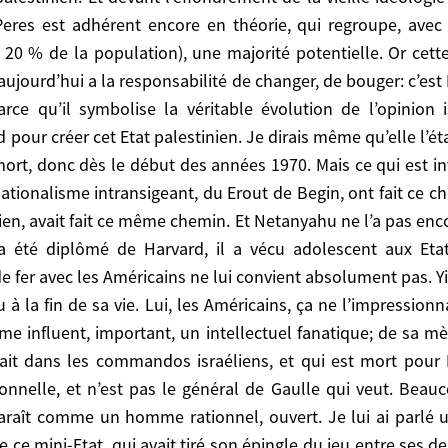
rès embarrassé. D’abord parce qu’il est de culture am
es est adhérent encore en théorie, qui regroupe, avec le
e. Et pour lui, émotionnellement, le fait de faire un
t 20 % de la population), une majorité potentielle. Or cett
ent soviétique qui était revenu à ses amours pour Mosc
ujourd’hui a la responsabilité de changer, de bouger: c’est 
t rompre avec le credo de son père, qui est un homme inf
e qu’il symbolise la véritable évolution de l’opinion i
ron, qu’il reniait son frère aîné, qui était dans les comm
d pour créer cet Etat palestinien. Je dirais même qu’elle l’é
’est une rupture émotionnelle, et n’est pas le général d
a mort, donc dès le début des années 1970. Mais ce qui est i
s. Il apparaît comme un homme rationnel, ouvert. Je lui 
tionalisme intransigeant, du Erout de Begin, ont fait ce c
ce mini-Etat, qui avait tiré son épingle du jeu entre ses d
élien, avait fait ce même chemin. Et Netanyahu ne l’a pas enc
conomique» pour la question palestinienne, mais elle n’
 a été diplômé de Harvard, il a vécu adolescent aux Etats
 pas, il est condamné par l’histoire. Parce que l’Etat d’
de fer avec les Américains ne lui convient absolument pas. Yi
mpensable. Ce qui se passe aussi – Hubert Védrine l’a tr
re les mains de Stanley Fischer, l’ancien directeur adjoi
 la fin de sa vie. Lui, les Américains, ça ne l’impressionn
is, j’ai l’impression qu’il y a un second Premier mini
e influent, important, un intellectuel fanatique; de sa mère
l. Le fait que le Secrétaire général de la Maison-Bl
 était dans les commandos israéliens, et qui est mort pour
ne le rend insoupçonnable aux yeux de l’opinion israélienn
ionnelle, et n’est pas le général de Gaulle qui veut. Beau
a création de l’Etat palestinien. Je ne suis pas si pes
araît comme un homme rationnel, ouvert. Je lui ai parlé un
tifs: du Liban, dont l’élection a permis d’endiguer l’in
e ce mini-Etat, qui avait tiré son épingle du jeu entre ses d