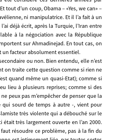
ette époque. Il y a bien entendu de l’exagération,
Et tout d’un coup, Obama – «Yes, we can» –
 dernières années par l’ensemble des puissances
élienne, ni manipulatrice. Et il l’a fait à un
«Yes, we can» – a eu les mots qu’il fallait pour
ai déjà écrit, après la Turquie, l’Iran entre
’a fait à un moment où se jouait en Iran l’élection
lable à la négociation avec la République
re dans la voie de la démocratie. Et Obama, avec le
’emportent sur Ahmadinejad. En tout cas, on
, a tout fait tout pour que les modérés et les
st un facteur absolument essentiel.
ui reprocher d’avoir saboté cette insurrection de
 secondaire ou non. Bien entendu, elle n’est
 secondaire ou non. Bien entendu, elle n’est pas
t on traite cette question comme si rien ne
n traite cette question comme si rien ne s’était
 (c’est quand même un quasi-Etat); comme si
uand même un quasi-Etat); comme si Yasser Arafat
 eu lieu à plusieurs reprises; comme si des
eurs reprises; comme si des moments de normalité
 je ne peux pas m’empêcher de penser que la
er de penser que la complication de la situation –
e qui sourd de temps à autre -, vient pour
t pour l’essentiel non pas du peuple palestinien
lamiste très violente qui a débouché sur le
e 11 Septembre, Yasser Arafat n’a pas cru devoir
 était très largement ouverte en l’an 2000.
e, bien sûr les choses ont eu leur propre logique.
 faut résoudre ce problème, pas à la fin du
Obama mais au début. Mais il faut savoir que la
enne est intimement liée, par toutes sortes