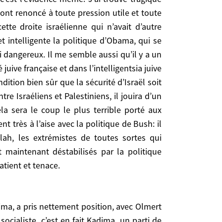
n juste entre Israéliens et Palestiniens, il jouira
 ont renoncé à toute pression utile et toute
ra le coup le plus terrible porté aux extrémistes.
ette droite israélienne qui n’avait d’autre
avec la politique de Bush: il n’y avait pas que la
 intelligente la politique d’Obama, qui se
outes sortes qui prospéraient face à cet Occident
dangereux. Il me semble aussi qu’il y a un
ue d’Obama d’où des réactions à prévoir. On voit
ve française et dans l’intelligentsia juive
dition bien sûr que la sécurité d’Israël soit
re Israéliens et Palestiniens, il jouira d’un
a sera le coup le plus terrible porté aux
a, a pris nettement position, avec Olmert et Tzipi
 très à l’aise avec la politique de Bush: il
te, c’est en fait Kadima, un parti de centre-gauche
llah, les extrémistes de toutes sortes qui
, avec l’extrême gauche israélienne et les Arabes
maintenant déstabilisés par la politique
rité politique. Mais il n’en reste pas moins qu’un
atient et tenace.
fet, est un homme d’une très grande complexité,
emps, avec Itzhak Rabin, était d’accord pour créer
 rendre ces territoires avant sa mort, donc dès le
i viennent du cœur du nationalisme intransigeant,
dima, a pris nettement position, avec Olmert
 militaire israélien, avait fait ce même chemin. Et
 socialiste, c’est en fait Kadima, un parti de