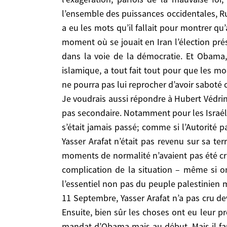
seulement du Nord mais même de l’Asie, comme la C
l’ensemble des puissances occidentales, R
parfois de la mauvaise foi, mais il y a un noy
a eu les mots qu’il fallait pour montrer qu’a
occidentales, Russie comprise, plutôt comme le 
moment où se jouait en Iran l’élection prési
montrer qu’au fond la politique américaine n’était
dans la voie de la démocratie. Et Obama,
présidentielle la plus importante de toute la régi
islamique, a tout fait tout pour que les m
discours du Caire et en me mettant pas de pré
ne pourra pas lui reprocher d’avoir saboté c
progressistes rassemblés derrière Moussavi l’emp
Je voudrais aussi répondre à Hubert Védrine
la liberté dans le peuple iranien, qui est un fact
Je voudrais aussi répondre à Hubert Védrine sur
pas secondaire. Notamment pour les Israéli
secondaire. Notamment pour les Israéliens et le
s’était jamais passé; comme si l’Autorité 
jamais passé; comme si l’Autorité palestinienne
Yasser Arafat n’était pas revenu sur sa te
n’était pas revenu sur sa terre; comme si des n
moments de normalité n’avaient pas été cré
n’avaient pas été créés. Or c’est ce capital sur 
complication de la situation – même si on
même si on voit bien les maladresses ou la mauv
l’essentiel non pas du peuple palestinien 
mais de son environnement géopolitique. Dans un
11 Septembre, Yasser Arafat n’a pas cru de
franchir le pas de la négociation au moment où ce
Ensuite, bien sûr les choses ont eu leur p
Je suis donc d’accord avec Hubert Védrine: il 
mandat d’Obama mais au début. Mais il faut