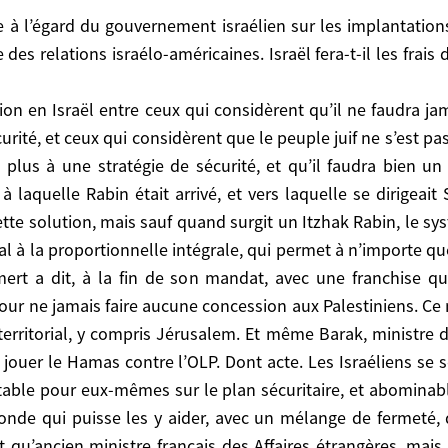
 Israël entre ceux qui considèrent qu’il ne faudra jama
x qui considèrent que le peuple juif ne s’est pas doté 
ire des relations israélo-américaines. Israël fera-t-il les fr
égie de sécurité, et qu’il faudra bien un jour accepte
ivé, et vers laquelle se dirigeait Sharon. Ça fait mainten
un Itzhak Rabin, le système politico-électoral l’entra
ion en Israël entre ceux qui considèrent qu’il ne faudra ja
rmet à n’importe quel groupe extrémiste de tout bloquer 
rité, et ceux qui considèrent que le peuple juif ne s’est pas
 que je salue: ça fait quarante ans que nous employons 
plus à une stratégie de sécurité, et qu’il faudra bien un
us possible, ça ne peut plus durer. Il faut accepter de
 à laquelle Rabin était arrivé, et vers laquelle se dirigea
 actuel a dit, lui aussi dans un moment de franchise: 
ette solution, mais sauf quand surgit un Itzhak Rabin, le sys
mêmes dans un piège. Ils savent très bien que la sit
al à la proportionnelle intégrale, qui permet à n’importe q
 Ils ne peuvent pas s’en sortir seuls. La seule puissanc
ert a dit, à la fin de son mandat, avec une franchise qu
c’est l’Amérique. Je regrette de dire cela en tant qu’anc
r ne jamais faire aucune concession aux Palestiniens. Ce n’
 la droite israélienne – et au-delà – réussisse à terro
territorial, y compris Jérusalem. Et même Barak, ministre de
ve. Et j’ai trouvé néfaste l’alignement de la politiqu
jouer le Hamas contre l’OLP. Dont acte. Les Israéliens se
 de perpétuer le statu quo. Je trouve par contraste 
stable pour eux-mêmes sur le plan sécuritaire, et abominabl
jet sans attendre son deuxième mandat pour essayer de
onde qui puisse les y aider, avec un mélange de fermeté, 
 de la communauté juive américaine, peut être égal
flit. Qu’il y a un consensus pour dire: oui, maintenant i
t qu’ancien ministre français des Affaires étrangères, mais