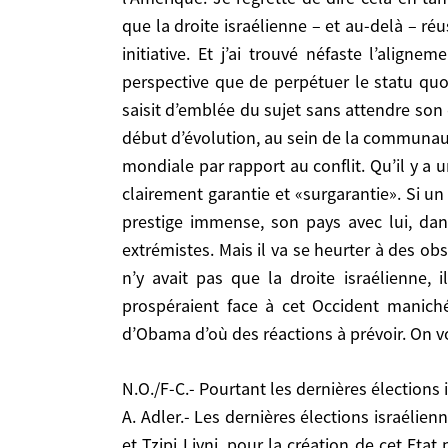
d’Israël soit clairement garantie et «surgarantie»
que la droite israélienne – et au-delà – ré
d’un prestige immense, son pays avec lui, dans le
initiative. Et j’ai trouvé néfaste l’align
Mais il va se heurter à des obstacles énormes. Pa
perspective que de perpétuer le statu quo
droite israélienne, il y avait aussi les régimes
saisit d’emblée du sujet sans attendre so
manichéen, commode repoussoir pour leur propaga
début d’évolution, au sein de la communaut
déjà les problèmes en Israël, en Iran, mais Obama
mondiale par rapport au conflit. Qu’il y a u
clairement garantie et «surgarantie». Si un 
N.O./F-C.- Pourtant les dernières élections isra
prestige immense, son pays avec lui, dan
A. Adler.- Les dernières élections israéliennes s
extrémistes. Mais il va se heurter à des ob
Livni, pour la création de cet Etat palestinien. E
n’y avait pas que la droite israélienne, 
aujourd’hui dont Shimon Peres est adhérent encor
prospéraient face à cet Occident manich
d’Israël (qui sont 20 % de la population), une ma
d’Obama d’où des réactions à prévoir. On vo
homme aujourd’hui a la responsabilité de chang
parce qu’il symbolise la véritable évolution de l
cet Etat palestinien. Je dirais même qu’elle l’ét
N.O./F-C.- Pourtant les dernières élection
début des années 1970. Mais ce qui est intéressa
A. Adler.- Les dernières élections israélie
du Erout de Begin, ont fait ce chemin. Sharon, qui
et Tzipi Livni, pour la création de cet Etat 