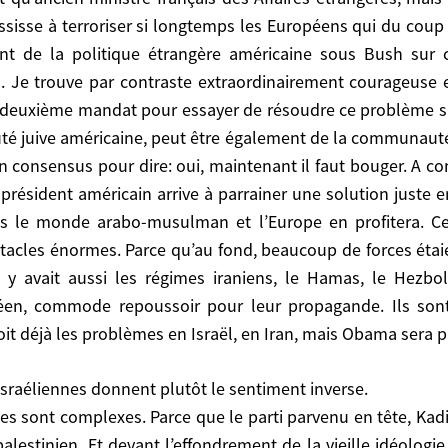
. Si un président américain arrive à parrainer une solutio
ussisse à terroriser si longtemps les Européens qui du coup
 monde arabo-musulman et l’Europe en profitera. Cela se
ement de la politique étrangère américaine sous Bush sur c
rce qu’au fond, beaucoup de forces étaient très à l’aise 
. Je trouve par contraste extraordinairement courageuse et
 iraniens, le Hamas, le Hezbollah, les extrémistes de t
n deuxième mandat pour essayer de résoudre ce problème si 
nde. Ils sont maintenant déstabilisés par la politiq
é juive américaine, peut être également de la communauté jui
 sera patient et tenace.
n consensus pour dire: oui, maintenant il faut bouger. A con
président américain arrive à parrainer une solution juste ent
éliennes donnent plutôt le sentiment inverse.
s le monde arabo-musulman et l’Europe en profitera. Cel
ont complexes. Parce que le parti parvenu en tête, Kadim
stacles énormes. Parce qu’au fond, beaucoup de forces étaient
t devant l’effondrement de la vieille idéologie socialis
il y avait aussi les régimes iraniens, le Hamas, le Hezbo
e en théorie, qui regroupe, avec le Parti travailliste
éen, commode repoussoir pour leur propagande. Ils sont 
jorité potentielle. Or cette majorité n’est pas une majo
it déjà les problèmes en Israël, en Iran, mais Obama sera p
er, de bouger: c’est Bibi Netanyahu. Netanyahu, en ef
’opinion israélienne. La gauche israélienne, depuis longt
ait bien avant, puisque Ben Gourion pensait qu’il fallait
s israéliennes donnent plutôt le sentiment inverse.
nt, c’est de voir comment Tzipi Livni et Ehud Olmert, qu
nnes sont complexes. Parce que le parti parvenu en tête, Ka
 venait de la gauche mais qui ensuite a incarné l’esprit
palestinien. Et devant l’effondrement de la vieille idéologie