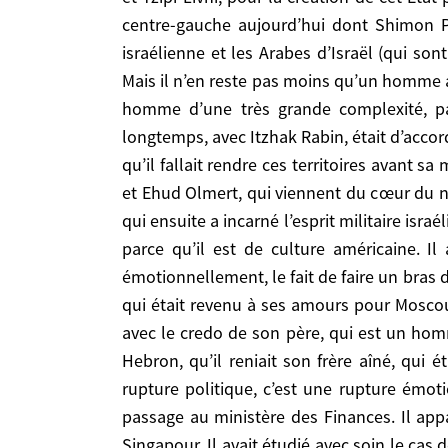
Netanyahu ne l’a pas encore fait, mais il est t
centre-gauche aujourd’hui dont Shimon Per
adolescent aux Etats-Unis, il connaît l’Amériqu
israélienne et les Arabes d’Israël (qui son
absolument pas. Yitzhak Shamir était un vieil ag
Mais il n’en reste pas moins qu’un homme a
l’impressionnait pas. Netanyahu, oui. Mais il doi
homme d’une très grande complexité, parc
mère, qui lui a déjà dit, lorsqu’il a abandonné Heb
longtemps, avec Itzhak Rabin, était d’accor
beaucoup plus encore qu’une rupture politique, c
qu’il fallait rendre ces territoires avant s
Israël pour son passage au ministère des Finance
et Ehud Olmert, qui viennent du cœur du na
par Singapour. Il avait étudié avec soin le cas de 
qui ensuite a incarné l’esprit militaire isra
pour cela qu’il parle toujours d’une «solution é
parce qu’il est de culture américaine. Il
maintenant franchir le Rubicon. S’il ne le franchit
émotionnellement, le fait de faire un bras 
l’intransigeance vis-à-vis des Etats-Unis. C’est i
diaspora. Les finances israéliennes sont déjà ent
qui était revenu à ses amours pour Moscou à
ses heures l’hébreu, mais pas tant que ça. Et pu
avec le credo de son père, qui est un homm
commence à dire les choses: c’est Rahm Emanue
Hebron, qu’il reniait son frère aîné, qui
américaine, qu’il ait servi dans l’armée israélien
rupture politique, c’est une rupture émot
parfois plus énergiquement qu’Obama lui-même, l
passage au ministère des Finances. Il app
du Proche-Orient nous parviennent des signaux posi
Singapour. Il avait étudié avec soin le cas d