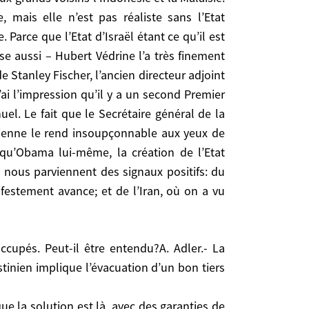
 sursaut de la société civile.
 mais elle n’est pas réaliste sans l’Etat
. Parce que l’Etat d’Israël étant ce qu’il est
se aussi – Hubert Védrine l’a très finement
ue l’évacuation d’un bon tiers des habitants des
 Stanley Fischer, l’ancien directeur adjoint
ai l’impression qu’il y a un second Premier
la solution est là, avec des garanties de sécurité
l. Le fait que le Secrétaire général de la
d’entre eux est prête à tout pour ne pas évacuer,
aélienne le rend insoupçonnable aux yeux de
t qu’Obama lui-même, la création de l’Etat
à la fin des fins, à maîtriser tout ça.
 nous parviennent des signaux positifs: du
ifestement avance; et de l’Iran, où on a vu
tinien implique l’évacuation d’un bon tiers
 Adler
ue la solution est là, avec des garanties de