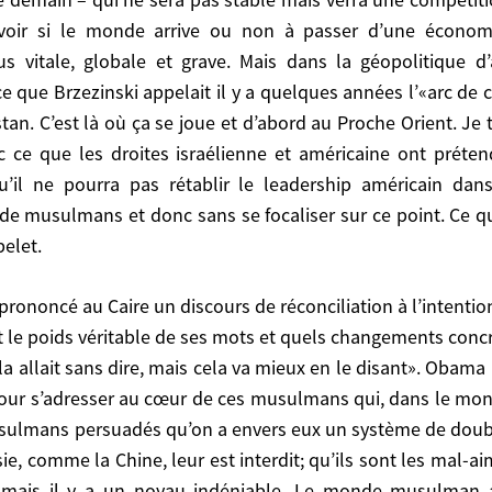
a question du conflit israélo-palestinien. Ce n’est pas u
savoir si le monde arrive ou non à passer d’une économi
 vitale, globale et grave. Mais dans la géopolitique d’
r du monde se joue dans cette région parce que je pense
 que Brzezinski appelait il y a quelques années l’«arc de cr
era pas stable mais verra une compétition entre les dive
stan. C’est là où ça se joue et d’abord au Proche Orient. 
à passer d’une économie prédatrice folle à ce qu’on ap
c ce que les droites israélienne et américaine ont préte
ue d’aujourd’hui, ma réponse est oui: oui, les problème
qu’il ne pourra pas rétablir le leadership américain da
qui va du Proche-Orient jusqu’à l’Asie centrale en passant
 de musulmans et donc sans se focaliser sur ce point. Ce qui
urageux d’entrer d’emblée dans le vif du sujet et d’av
elet.
: la question palestinienne est secondaire. Il pense qu
agonisme avec 1 milliard 300 millions de musulmans et do
 problèmes accrochés en chapelet.
t le poids véritable de ses mots et quels changements conc
ela allait sans dire, mais cela va mieux en le disant». Obam
véritable de ses mots et quels changements concrets pe
 pour s’adresser au cœur de ces musulmans qui, dans le monde
allait sans dire, mais cela va mieux en le disant». 
ulmans persuadés qu’on a envers eux un système de double
 s’adresser au cœur de ces musulmans qui, dans le monde
 comme la Chine, leur est interdit; qu’ils sont les mal-ai
ersuadés qu’on a envers eux un système de double 
oi, mais il y a un noyau indéniable. Le monde musulman 