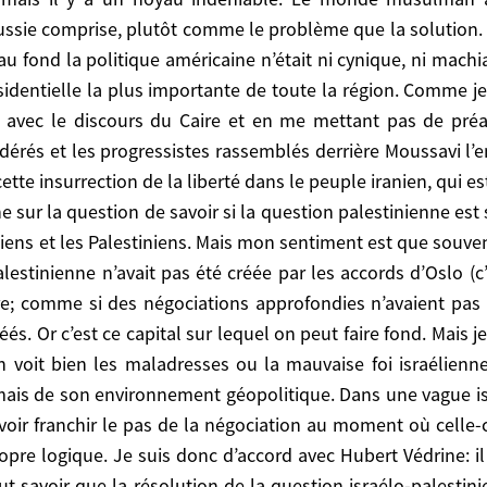
hine, leur est interdit; qu’ils sont les mal-aimés de c
ussie comprise, plutôt comme le problème que la solution. 
au indéniable. Le monde musulman a été considéré ces
u fond la politique américaine n’était ni cynique, ni machiav
problème que la solution. Et tout d’un coup, Obama – 
dentielle la plus importante de toute la région. Comme je l’
 ni cynique, ni machiavélienne, ni manipulatrice. Et il l
 avec le discours du Caire et en me mettant pas de préa
on. Comme je l’ai déjà écrit, après la Turquie, l’Iran ent
odérés et les progressistes rassemblés derrière Moussavi l
alable à la négociation avec la République islamique
ette insurrection de la liberté dans le peuple iranien, qui e
ortent sur Ahmadinejad. En tout cas, on ne pourra pas l
 sur la question de savoir si la question palestinienne est
eur absolument essentiel.
 la question de savoir si la question palestinienne est
ens et les Palestiniens. Mais mon sentiment est que souven
s Palestiniens. Mais mon sentiment est que souvent o
palestinienne n’avait pas été créée par les accords d’Oslo
 n’avait pas été créée par les accords d’Oslo (c’est q
rre; comme si des négociations approfondies n’avaient pas
égociations approfondies n’avaient pas eu lieu à plusi
és. Or c’est ce capital sur lequel on peut faire fond. Mais
lequel on peut faire fond. Mais je ne peux pas m’empêch
 voit bien les maladresses ou la mauvaise foi israélienn
aise foi israélienne qui sourd de temps à autre -, vien
mais de son environnement géopolitique. Dans une vague is
e vague islamiste très violente qui a débouché sur l
voir franchir le pas de la négociation au moment où celle-ci
lle-ci était très largement ouverte en l’an 2000. Ensuit
ropre logique. Je suis donc d’accord avec Hubert Védrine: il
faut résoudre ce problème, pas à la fin du mandat d’
 savoir que la résolution de la question israélo-palestini