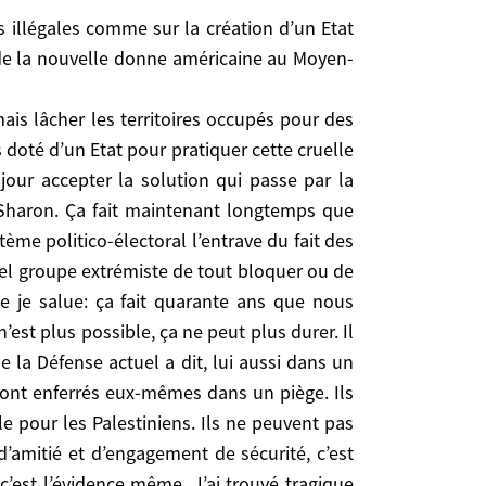
is lâcher les territoires occupés pour des raisons
d’un Etat pour pratiquer cette cruelle politique
ais de la nouvelle donne américaine au Moyen-
r la solution qui passe par la création d’un Etat
ant longtemps que l’opinion israélienne est prête à
ve du fait des effets dévastateurs de son système
mais lâcher les territoires occupés pour des
ou de pratiquer du chantage o tout propos. Olmert
 doté d’un Etat pour pratiquer cette cruelle
sans cesse tous les prétextes pour ne jamais faire
 jour accepter la solution qui passe par la
s concessions sur le plan territorial, y compris
it Sharon. Ça fait maintenant longtemps que
on a eu bien tort de jouer le Hamas contre l’OLP.
tème politico-électoral l’entrave du fait des
uation est détestable pour eux-mêmes sur le plan
uel groupe extrémiste de tout bloquer ou de
e au monde qui puisse les y aider, avec un mélange
e je salue: ça fait quarante ans que nous
ien ministre français des Affaires étrangères, mais
est plus possible, ça ne peut plus durer. Il
riser si longtemps les Européens qui du coup ont
 la Défense actuel a dit, lui aussi dans un
e étrangère américaine sous Bush sur cette droite
 sont enferrés eux-mêmes dans un piège. Ils
extraordinairement courageuse et intelligente la
e pour les Palestiniens. Ils ne peuvent pas
 résoudre ce problème si dangereux. Il me semble
d’amitié et d’engagement de sécurité, c’est
ement de la communauté juive française et dans
l faut bouger. A condition bien sûr que la sécurité
 c’est l’évidence même. J’ai trouvé tragique