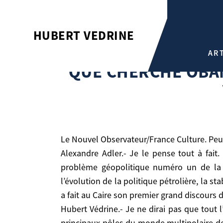
QUE CHERCHE OBAMA AU MOYEN-ORIENT? LE FACE-À-FACE HUBERT VÉDRINE-ALEXANDRE
HUBERT VEDRINE
ADLER
AR
Hubert Vedrine
QUE CHERCHE OBAM
Que cherche Obama au Moyen-Orient? Le face-à-fa
Le Nouvel Observateur/France Culture. Peu
Alexandre Adler.- Je le pense tout à fait
problème géopolitique numéro un de la 
l’évolution de la politique pétrolière, la st
Le Nouvel Observateur/France Culture. Peut-on d
a fait au Caire son premier grand discours d
Alexandre Adler.- Je le pense tout à fait. Le M
Hubert Védrine.- Je ne dirai pas que tout 
géopolitique numéro un de la planète. A mon sen
principaux pôles du monde multipolaire de