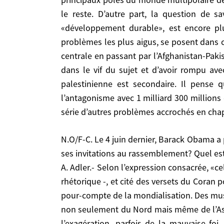
pétrolière, la stabilité de l’Arabie saoudite et l
le reste. D’autre part, la question de 
discours de politique étrangère.
«développement durable», est encore plus
Hubert Védrine.- Je ne dirai pas que tout l’aveni
problèmes les plus aigus, se posent dans ce
pôles du monde multipolaire de demain – qui ne s
centrale en passant par l’Afghanistan-Paki
la question de savoir si le monde arrive ou non 
dans le vif du sujet et d’avoir rompu ave
vitale, globale et grave. Mais dans la géopolitiq
palestinienne est secondaire. Il pense 
appelait il y a quelques années l’«arc de crise», 
l’antagonisme avec 1 milliard 300 millions
et d’abord au Proche Orient. Je trouve Obama co
série d’autres problèmes accrochés en chap
américaine ont prétendu depuis quinze à vingt ans
dans le monde, même relatif, sans dépasser l’ant
N.O/F-C. Le 4 juin dernier, Barack Obama a prononcé au Caire un discours de réconciliation à l’intention des musulmans. Comment ont été reçues
pas dire qu’il n’y a pas toute une série d’autres
ses invitations au rassemblement? Quel es
N.O/F-C. Le 4 juin dernier, Barack Obama a prononcé au Caire un discours de réconciliation à l’intention des musulmans. Comment ont été reçues ses
A. Adler.- Selon l’expression consacrée, «c
invitations au rassemblement? Quel est le poids 
rhétorique -, et cité des versets du Coran
A. Adler.- Selon l’expression consacrée, «cela 
pour-compte de la mondialisation. Des mus
rhétorique -, et cité des versets du Coran pour
non seulement du Nord mais même de l’Asie,
compte de la mondialisation. Des musulmans p
l’exagération, parfois de la mauvaise f