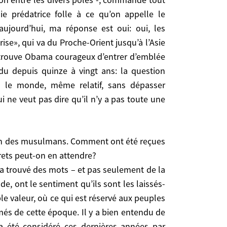
n hasard si Obama a fait au Caire son premier grand
e prédatrice folle à ce qu’on appelle le
aujourd’hui, ma réponse est oui: oui, les
 que l’évolution des rapports entre les principaux
ise», qui va du Proche-Orient jusqu’à l’Asie
rs pôles -, commande tout le reste. D’autre part,
Je trouve Obama courageux d’entrer d’emblée
pelle le «développement durable», est encore plus
ndu depuis quinze à vingt ans: la question
s les plus aigus, se posent dans ce que Brzezinski
ns le monde, même relatif, sans dépasser
 par l’Afghanistan-Pakistan. C’est là où ça se joue
 ne veut pas dire qu’il n’y a pas toute une
oir rompu avec ce que les droites israélienne et
’il ne pourra pas rétablir le leadership américain
nc sans se focaliser sur ce point. Ce qui ne veut
rets peut-on en attendre?
a a trouvé des mots – et pas seulement de la
ut-on en attendre?
, ont le sentiment qu’ils sont les laissés-
Obama a trouvé des mots – et pas seulement de la
 valeur, où ce qui est réservé aux peuples
, ont le sentiment qu’ils sont les laissés-pour-
més de cette époque. Il y a bien entendu de
valeur, où ce qui est réservé aux peuples non
a été considéré ces dernières années par