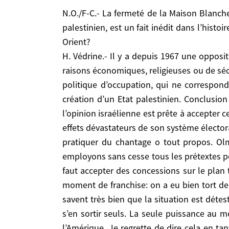
H. Védrine.- Il y a depuis 1967 une opposition en
N.O./F-C.- La fermeté de la Maison Blanche à l’égard du gouvernement israélien sur les implantations illégales comme sur la création d’un Etat
économiques, religieuses ou de sécurité, et ceu
palestinien, est un fait inédit dans l’histo
d’occupation, qui ne correspond plus à une strat
palestinien. Conclusion à laquelle Rabin était arr
Orient?
accepter cette solution, mais sauf quand surgit 
H. Védrine.- Il y a depuis 1967 une opposit
électoral à la proportionnelle intégrale, qui pe
raisons économiques, religieuses ou de sécu
a dit, à la fin de son mandat, avec une franchise
politique d’occupation, qui ne correspond 
aucune concession aux Palestiniens. Ce n’est pl
création d’un Etat palestinien. Conclusion
Jérusalem. Et même Barak, ministre de la Défense
l’opinion israélienne est prête à accepter c
Dont acte. Les Israéliens se sont enferrés eux-
effets dévastateurs de son système élector
sécuritaire, et abominable pour les Palestiniens.
pratiquer du chantage o tout propos. Olm
de fermeté, d’amitié et d’engagement de sécurité, 
employons sans cesse tous les prétextes pou
c’est l’évidence même. J’ai trouvé tragique que
faut accepter des concessions sur le plan 
renoncé à toute pression utile et toute initiati
moment de franchise: on a eu bien tort de 
israélienne qui n’avait d’autre perspective que
savent très bien que la situation est déte
politique d’Obama, qui se saisit d’emblée du su
s’en sortir seuls. La seule puissance au m
aussi qu’il y a un début d’évolution, au sein
l’intelligentsia juive mondiale par rapport au con
l’Amérique. Je regrette de dire cela en tan