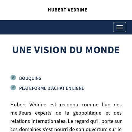
HUBERT VEDRINE
UNE VISION DU MONDE
Hubert Vedrine
Toggle
navigati
UNE VISION DU MONDE
BOUQUINS
PLATEFORME D’ACHAT EN LIGNE
Hubert Védrine est reconnu comme l’un des
meilleurs experts de la géopolitique et des
Hubert Védrine est reconnu comme l’un
relations internationales. Le regard qu’il porte sur
des meilleurs experts de la géopolitique et
ces domaines s’est nourri de son ouverture sur le
des relations internationales. Le regard