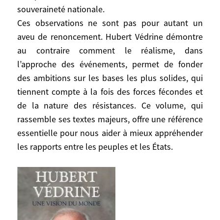
ne possède plus la dynamique de ses
souveraineté nationale.
débuts, ni ne peut réaliser l’utopie d’un
Ces observations ne sont pas pour autant un
fédéralisme réduisant la souveraineté
aveu de renoncement. Hubert Védrine démontre
nationale.
au contraire comment le réalisme, dans
Ces observations ne sont pas pour autant
l’approche des événements, permet de fonder
un aveu de renoncement. Hubert Védrine
des ambitions sur les bases les plus solides, qui
démontre au contraire comment le
tiennent compte à la fois des forces fécondes et
réalisme, dans l’approche des événements,
de la nature des résistances. Ce volume, qui
permet de fonder des ambitions sur les
rassemble ses textes majeurs, offre une référence
bases les plus solides, qui tiennent
essentielle pour nous aider à mieux appréhender
compte à la fois des forces fécondes et de
les rapports entre les peuples et les États.
la nature des résistances. Ce volume, qui
rassemble ses textes majeurs, offre une
référence essentielle pour nous aider à
mieux appréhender les rapports entre les
peuples et les États.