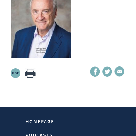
Source:
Https://www.hubertvedrine.net
Homepage > Publications > Une Vision
HOMEPAGE
Du Monde
PODCASTS